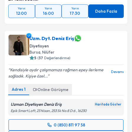
Yarın
Yarın
Yarın
Daha Fazla
12:00
16:00
17:30
Uzm. Dyt. Deniz Eriş
Diyetisyen
Bursa
, Nilüfer
5
(
37
Değerlendirme)
Kendisiyle aydır çalışmamıza rağmen epey ilerleme
Devamı
sağladık. Kişiye özel...
Adres
1
Online Görüşme
Uzman Diyetisyen Deniz Eriş
Haritada Göster
Epik Smart Loft, 23 Nisan, 253 Sk No:8 D:6 , 16230
0 (850) 811 97 58
Randevu Takvimi Talebi