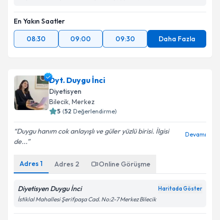
En Yakın Saatler
08:30
09:00
09:30
Daha Fazla
Dyt. Duygu İnci
Diyetisyen
Bilecik
, Merkez
5
(
52
Değerlendirme)
Duygu hanım cok anlayışlı ve güler yüzlü birisi. İlgisi
Devamı
de...
Adres
1
Adres
2
Online Görüşme
Diyetisyen Duygu İnci
Haritada Göster
İstiklal Mahallesi Şerifpaşa Cad. No:2-7 Merkez Bilecik