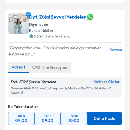
Dyt. Zülal Şevval Yerdelen
Diyetisyen
Bursa
, Nilüfer
5
(
126
Değerlendirme)
Gayet güler yüzlü. Sizi sıkılmadan dinleyip cozumler
Devamı
sunan ve bir...
Adres
1
Online Görüşme
Dyt. Zülal Şevval Yerdelen
Haritada Göster
Beşevler Mah Yıldırım Cad. Seymen İş Merkezi No:286 B Blok Kat :2
Daire:13
En Yakın Saatler
Yarın
Yarın
Yarın
Daha Fazla
09:00
09:30
10:00