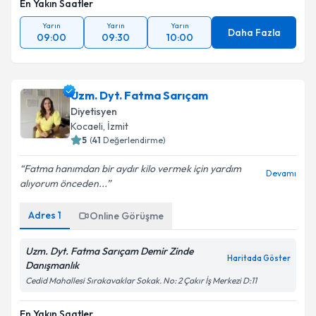
En Yakın Saatler
Yarın
Yarın
Yarın
Daha Fazla
09:00
09:30
10:00
Uzm. Dyt. Fatma Sarıçam
Diyetisyen
Kocaeli
, İzmit
5
(
41
Değerlendirme)
Fatma hanımdan bir aydır kilo vermek için yardım
Devamı
alıyorum önceden...
Adres
1
Online Görüşme
Uzm. Dyt. Fatma Sarıçam Demir Zinde
Haritada Göster
Danışmanlık
Cedid Mahallesi Sırakavaklar Sokak. No: 2 Çakır İş Merkezi D:11
En Yakın Saatler