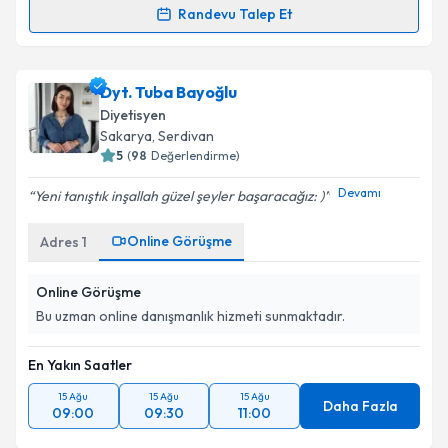
Randevu Talep Et
Uzm. Dyt. Deniz Eriş
için randevu takvimi talebi
oluşturun. Size bu uzmandan randevu almanız için bir
Dyt. Tuba Bayoğlu
takvim hazırlandığında e-posta ile bilgilendireceğiz.
Diyetisyen
E-posta Adresiniz
Sakarya
, Serdivan
5
(
98
Değerlendirme)
Devamı
Yeni tanıştık inşallah güzel şeyler başaracağız: )
Kişisel verilerimin işlenmesine ilişkin
Aydınlatma
Online Görüşme
Adres
1
Metni
'ni okudum ve kişisel verilerimin belirtilen
kapsamda işlenmesini kabul ediyorum.
Online Görüşme
Bu uzman online danışmanlık hizmeti sunmaktadır.
Takvim Talebini Gönder
En Yakın Saatler
15 Ağu
15 Ağu
15 Ağu
Daha Fazla
09:00
09:30
11:00