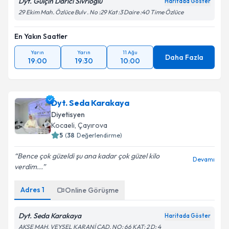
Dyt. Gülçin Darıcı Sivrioğlu
Haritada Göster
29 Ekim Mah. Özlüce Bulv . No :29 Kat :3 Daire :40 Time Özlüce
En Yakın Saatler
Yarın
Yarın
11 Ağu
Daha Fazla
19:00
19:30
10:00
Dyt. Seda Karakaya
Diyetisyen
Kocaeli
, Çayırova
5
(
38
Değerlendirme)
Bence çok güzeldi şu ana kadar çok güzel kilo
Devamı
verdim...
Adres
1
Online Görüşme
Dyt. Seda Karakaya
Haritada Göster
AKSE MAH. VEYSEL KARANİ CAD. NO: 66 KAT: 2 D: 4