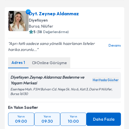
Dyt. Zeynep Aldanmaz
Diyetisyen
Bursa
, Nilüfer
5
(
38
Değerlendirme)
Aşırı tatlı sadece sana yönelik hazırlanan listeler
Devamı
harika zorunlu...
Adres
1
Online Görüşme
Diyetisyen Zeynep Aldanmaz Beslenme ve
Haritada Göster
Yaşam Merkezi
Esentepe Mah. FSM Bulvarı Cd. Neşe Sk. No:6, Kat:3, Daire:9 Nilüfer,
Bursa 16130
En Yakın Saatler
Yarın
Yarın
Yarın
Daha Fazla
09:00
09:30
10:00