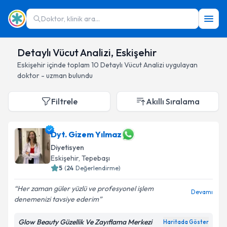
Doktor, klinik ara...
Detaylı Vücut Analizi, Eskişehir
Eskişehir
içinde toplam
10
Detaylı Vücut Analizi
uygulayan
doktor - uzman bulundu
Filtrele
Akıllı Sıralama
Dyt. Gizem Yılmaz
Diyetisyen
Eskişehir
, Tepebaşı
5
(
24
Değerlendirme)
Her zaman güler yüzlü ve profesyonel işlem
Devamı
denemenizi tavsiye ederim
Glow Beauty Güzellik Ve Zayıflama Merkezi
Haritada Göster