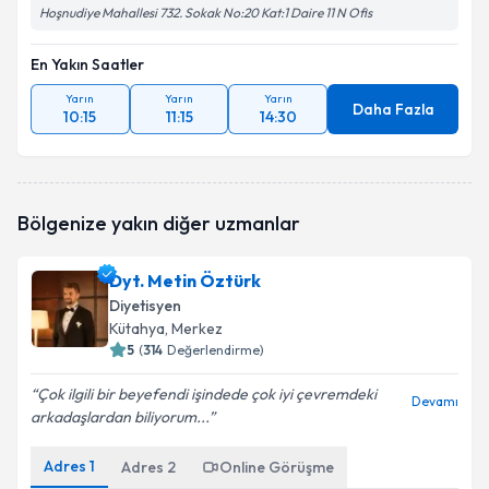
Hoşnudiye Mahallesi 732. Sokak No:20 Kat:1 Daire 11 N Ofis
En Yakın Saatler
Yarın
Yarın
Yarın
Daha Fazla
10:15
11:15
14:30
Bölgenize yakın diğer uzmanlar
Dyt. Metin Öztürk
Diyetisyen
Kütahya
, Merkez
5
(
314
Değerlendirme)
Çok ilgili bir beyefendi işindede çok iyi çevremdeki
Devamı
arkadaşlardan biliyorum...
Adres
1
Adres
2
Online Görüşme