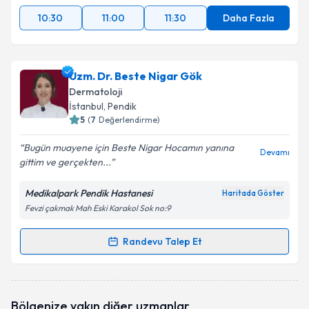
10:30
11:00
11:30
Daha Fazla
Uzm. Dr. Beste Nigar Gök
Dermatoloji
İstanbul
, Pendik
5
(
7
Değerlendirme)
Bugün muayene için Beste Nigar Hocamın yanına
Devamı
gittim ve gerçekten...
Medikalpark Pendik Hastanesi
Haritada Göster
Fevzi çakmak Mah Eski Karakol Sok no:9
Randevu Talep Et
Randevu Takvimi Talebi
Uzm. Dr. Beste Nigar Gök
için randevu takvimi
Bölgenize yakın diğer uzmanlar
talebi oluşturun. Size bu uzmandan randevu almanız