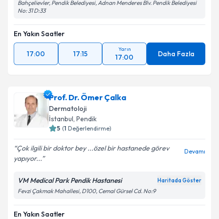
Bahçelievler, Pendik Belediyesi, Adnan Menderes Blv. Pendik Belediyesi
No: 31 D:33
En Yakın Saatler
Yarın
17:00
17:15
Daha Fazla
17:00
Prof. Dr. Ömer Çalka
Dermatoloji
İstanbul
, Pendik
5
(
1
Değerlendirme)
Çok ilgili bir doktor bey ...özel bir hastanede görev
Devamı
yapıyor...
VM Medical Park Pendik Hastanesi
Haritada Göster
Fevzi Çakmak Mahallesi, D100, Cemal Gürsel Cd. No:9
En Yakın Saatler