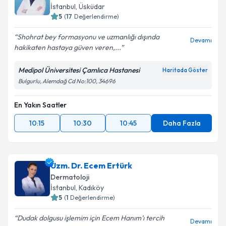
İstanbul
, Üsküdar
5
(
17
Değerlendirme)
Shohrat bey formasyonu ve uzmanlığı dışında
Devamı
hakikaten hastaya güven veren,...
Medipol Üniversitesi Çamlıca Hastanesi
Haritada Göster
Bulgurlu, Alemdağ Cd No:100, 34696
En Yakın Saatler
10:15
10:30
10:45
Daha Fazla
Uzm. Dr. Ecem Ertürk
Dermatoloji
İstanbul
, Kadıköy
5
(
1
Değerlendirme)
Dudak dolgusu işlemim için Ecem Hanım’ı tercih
Devamı