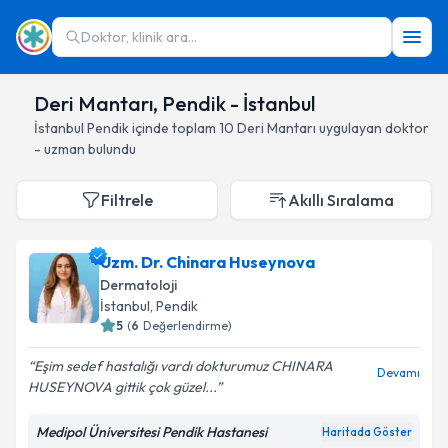
Doktor, klinik ara...
Deri Mantarı, Pendik - İstanbul
İstanbul
Pendik
içinde toplam
10
Deri Mantarı
uygulayan doktor
- uzman bulundu
Filtrele
Akıllı Sıralama
Uzm. Dr. Chinara Huseynova
Dermatoloji
İstanbul
, Pendik
5
(
6
Değerlendirme)
Eşim sedef hastalığı vardı dokturumuz CHINARA
Devamı
HUSEYNOVA gittik çok güzel...
Medipol Üniversitesi Pendik Hastanesi
Haritada Göster