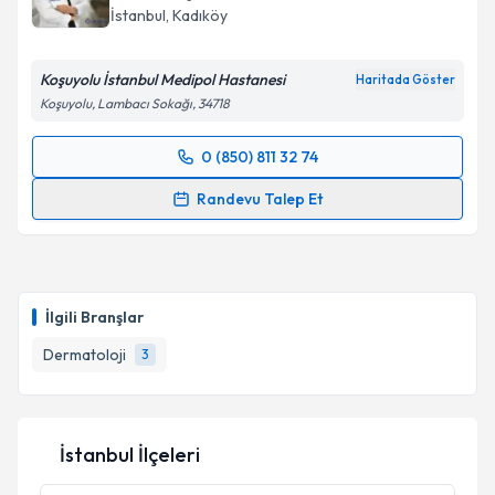
İstanbul
, Kadıköy
Koşuyolu İstanbul Medipol Hastanesi
Haritada Göster
Koşuyolu, Lambacı Sokağı, 34718
0 (850) 811 32 74
Randevu Takvimi Talebi
Randevu Talep Et
Uzm. Dr. Hülya Nacar Güçlüer
için randevu takvimi
talebi oluşturun. Size bu uzmandan randevu almanız
için bir takvim hazırlandığında e-posta ile
bilgilendireceğiz.
İlgili Branşlar
E-posta Adresiniz
Dermatoloji
3
İstanbul İlçeleri
Kişisel verilerimin işlenmesine ilişkin
Aydınlatma
Metni
'ni okudum ve kişisel verilerimin belirtilen