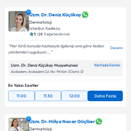
Uzm. Dr. Makbule Dündar
için randevu takvimi
talebi oluşturun. Size bu uzmandan randevu almanız
için bir takvim hazırlandığında e-posta ile
Uzm. Dr. Deniz Küçükay
bilgilendireceğiz.
Dermatoloji
İstanbul
, Kadıköy
E-posta Adresiniz
5
(
28
Değerlendirme)
Her türlü konuda hastasıyla ilgilenip ona göre tedavi
Devamı
yöntemleri uyguluyor....
Kişisel verilerimin işlenmesine ilişkin
Aydınlatma
Uzm. Dr. Deniz Küçükay Muayehanesi
Haritada Göster
Metni
'ni okudum ve kişisel verilerimin belirtilen
Acıbadem, Acıbadem Cd. No: 94 Kat: 3 Daire :12
kapsamda işlenmesini kabul ediyorum.
En Yakın Saatler
Takvim Talebini Gönder
11:00
11:30
12:00
Daha Fazla
Uzm. Dr. Hülya Nacar Güçlüer
Dermatoloji