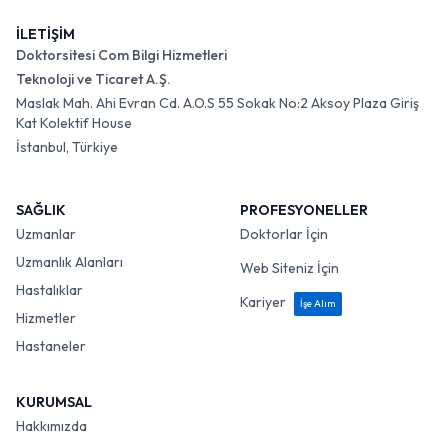
İLETİŞİM
Doktorsitesi Com Bilgi Hizmetleri
Teknoloji ve Ticaret A.Ş.
Maslak Mah. Ahi Evran Cd. A.O.S 55 Sokak No:2 Aksoy Plaza Giriş
Kat Kolektif House
İstanbul, Türkiye
SAĞLIK
PROFESYONELLER
Uzmanlar
Doktorlar İçin
Uzmanlık Alanları
Web Siteniz İçin
Hastalıklar
Kariyer
İşe Alım
Hizmetler
Hastaneler
KURUMSAL
Hakkımızda