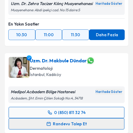
Uzm. Dr. Zehra Tacizer Kılınç Muayenehanesi
Haritada Göster
Muayenehane: Abdi ipekçi cad. No:15 daire:5
En Yakın Saatler
10:30
11:00
11:30
Daha Fazla
Uzm. Dr. Makbule Dündar
Dermatoloji
İstanbul
, Kadıköy
Medipol Acıbadem Bölge Hastanesi
Haritada Göster
Acıbadem, Şht. Emin Çölen Sokağı No:4, 34718
0 (850) 811 32 74
Randevu Takvimi Talebi
Randevu Talep Et