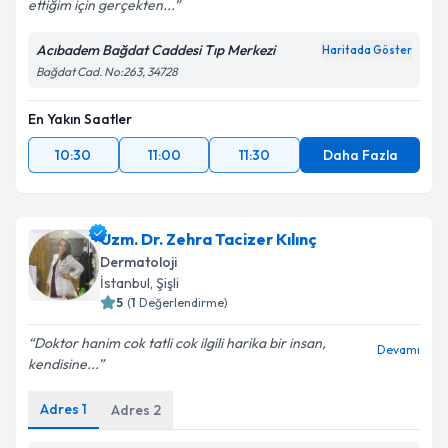
ettiğim için gerçekten...
Acıbadem Bağdat Caddesi Tıp Merkezi
Haritada Göster
Bağdat Cad. No:263, 34728
En Yakın Saatler
10:30
11:00
11:30
Daha Fazla
Uzm. Dr. Zehra Tacizer Kılınç
Dermatoloji
İstanbul
, Şişli
5
(
1
Değerlendirme)
Doktor hanim cok tatli cok ilgili harika bir insan,
Devamı
kendisine...
Adres
1
Adres
2