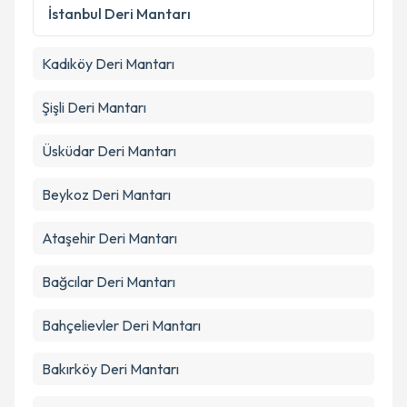
kapsamda işlenmesini kabul ediyorum.
İstanbul
Deri Mantarı
Kadıköy
Deri Mantarı
Takvim Talebini Gönder
Şişli
Deri Mantarı
Üsküdar
Deri Mantarı
Beykoz
Deri Mantarı
Ataşehir
Deri Mantarı
Bağcılar
Deri Mantarı
Bahçelievler
Deri Mantarı
Bakırköy
Deri Mantarı