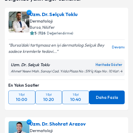
için bir takvim hazırlandığında e-posta ile
bilgilendireceğiz.
Uzm. Dr. Selçuk Toklu
Dermatoloji
E-posta Adresiniz
Bursa
, Nilüfer
5
(
1126
Değerlendirme)
Bursa'daki tartışmasız en iyi dermatolog Selçuk Bey
Devamı
sadece kremlerle tedavi...
Kişisel verilerimin işlenmesine ilişkin
Aydınlatma
Metni
'ni okudum ve kişisel verilerimin belirtilen
kapsamda işlenmesini kabul ediyorum.
Uzm. Dr. Selçuk Toklu
Haritada Göster
Ahmet Yesevi Mah. Sanayi Cad. Yıldız Plaza No : 519 İç Kapı No : 10 Kat : 4
Takvim Talebini Gönder
En Yakın Saatler
1 Eyl
1 Eyl
1 Eyl
Daha Fazla
10:00
10:20
10:40
Uzm. Dr. Shohrat Arazov
Dermatoloji