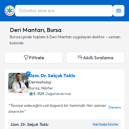
Doktor, klinik ara...
Deri Mantarı, Bursa
Bursa
içinde toplam
6
Deri Mantarı
uygulayan doktor - uzman
bulundu
Filtrele
Akıllı Sıralama
Uzm. Dr. Selçuk Toklu
Dermatoloji
Bursa
, Nilüfer
5
(
1129
Değerlendirme)
Tavsiye edeceğim cok başarılı bir hekimdir Her zaman
Devamı
öneririm
Uzm. Dr. Selçuk Toklu
Haritada Göster