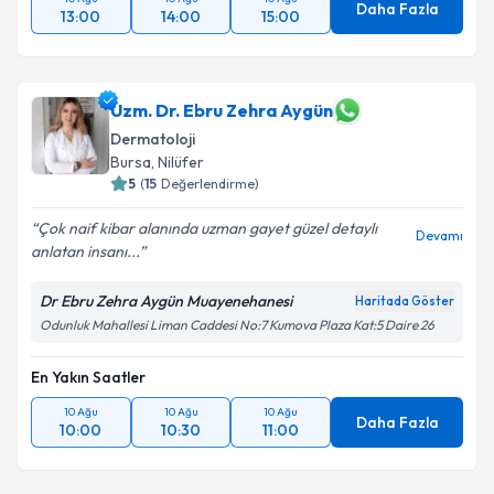
Daha Fazla
13:00
14:00
15:00
Uzm. Dr. Ebru Zehra Aygün
Dermatoloji
Bursa
, Nilüfer
5
(
15
Değerlendirme)
Çok naif kibar alanında uzman gayet güzel detaylı
Devamı
anlatan insanı...
Dr Ebru Zehra Aygün Muayenehanesi
Haritada Göster
Odunluk Mahallesi Liman Caddesi No:7 Kumova Plaza Kat:5 Daire 26
En Yakın Saatler
10 Ağu
10 Ağu
10 Ağu
Daha Fazla
10:00
10:30
11:00