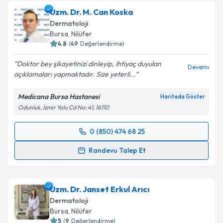
Uzm. Dr. M. Can Koska
Dermatoloji
Bursa
, Nilüfer
4.8
(
49
Değerlendirme)
Doktor bey şikayetinizi dinleyip, ihtiyaç duyulan
Devamı
açıklamaları yapmaktadır. Size yeterli...
Medicana Bursa Hastanesi
Haritada Göster
Odunluk, İzmir Yolu Cd No: 41, 16110
0 (850) 474 68 25
Randevu Takvimi Talebi
Randevu Talep Et
Uzm. Dr. M. Can Koska
için randevu takvimi talebi
oluşturun. Size bu uzmandan randevu almanız için bir
Uzm. Dr. Janset Erkul Arıcı
takvim hazırlandığında e-posta ile bilgilendireceğiz.
Dermatoloji
E-posta Adresiniz
Bursa
, Nilüfer
5
(
9
Değerlendirme)