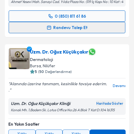
Ahmet Yesevi Mah. Sanayi Cad. Yıldız Plaza No : 519 İç Kapı No : 10 Kat : 4
0 (850) 811 61 86
Randevu Takvimi Talebi
Randevu Talep Et
Uzm. Dr. Selçuk Toklu
için randevu takvimi talebi
oluşturun. Size bu uzmandan randevu almanız için bir
takvim hazırlandığında e-posta ile bilgilendireceğiz.
Uzm. Dr. Oğuz Küçükçakır
Dermatoloji
E-posta Adresiniz
Bursa
, Nilüfer
5
(
50
Değerlendirme)
Alanında üzerine tanımam, kesinlikle tavsiye ederim.
Devamı
.
Kişisel verilerimin işlenmesine ilişkin
Aydınlatma
Metni
'ni okudum ve kişisel verilerimin belirtilen
Uzm. Dr. Oğuz Küçükçakır Kliniği
Haritada Göster
kapsamda işlenmesini kabul ediyorum.
Konak Mh. 1.Badem Sk. Lotus Office No:26 A Blok T Kat D:104 16315
Takvim Talebini Gönder
En Yakın Saatler
10 Ağu
10 Ağu
10 Ağu