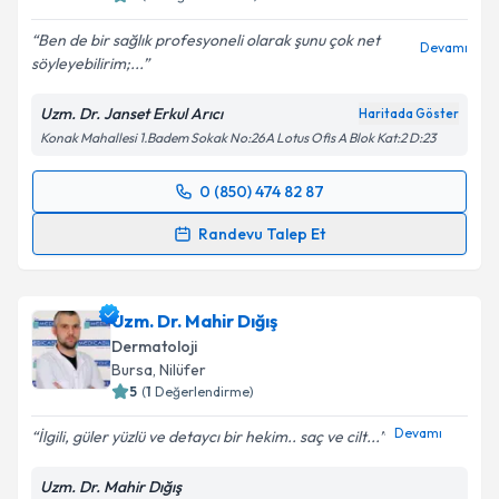
Ben de bir sağlık profesyoneli olarak şunu çok net
Devamı
söyleyebilirim;...
Kişisel verilerimin işlenmesine ilişkin
Aydınlatma
Metni
'ni okudum ve kişisel verilerimin belirtilen
Uzm. Dr. Janset Erkul Arıcı
Haritada Göster
kapsamda işlenmesini kabul ediyorum.
Konak Mahallesi 1.Badem Sokak No:26A Lotus Ofis A Blok Kat:2 D:23
Takvim Talebini Gönder
0 (850) 474 82 87
Randevu Takvimi Talebi
Randevu Talep Et
Uzm. Dr. Janset Erkul Arıcı
için randevu takvimi
talebi oluşturun. Size bu uzmandan randevu almanız
Uzm. Dr. Mahir Dığış
için bir takvim hazırlandığında e-posta ile
bilgilendireceğiz.
Dermatoloji
Bursa
, Nilüfer
E-posta Adresiniz
5
(
1
Değerlendirme)
Devamı
İlgili, güler yüzlü ve detaycı bir hekim.. saç ve cilt...
Uzm. Dr. Mahir Dığış
Kişisel verilerimin işlenmesine ilişkin
Aydınlatma