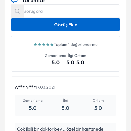
Yorumlar
Görüş Ekle
★
★
★
★
★
Toplam
1
değerlendirme
Zamanlama
İlgi
Ortam
5.0
5.0
5.0
A*** N***
17.03.2021
Zamanlama
İlgi
Ortam
5.0
5.0
5.0
Çok ilgili bir doktor bey ...özel bir hastanede