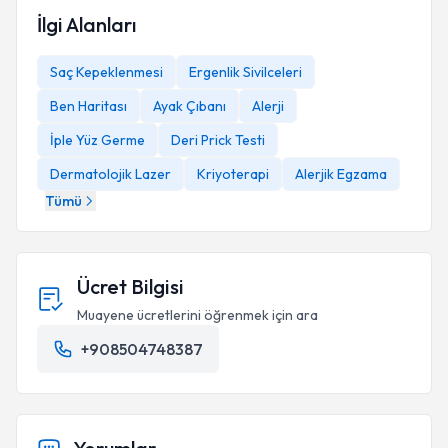
İlgi Alanları
Saç Kepeklenmesi
Ergenlik Sivilceleri
Ben Haritası
Ayak Çıbanı
Alerji
İple Yüz Germe
Deri Prick Testi
Dermatolojik Lazer
Kriyoterapi
Alerjik Egzama
Tümü
Ücret Bilgisi
Muayene ücretlerini öğrenmek için ara
+908504748387