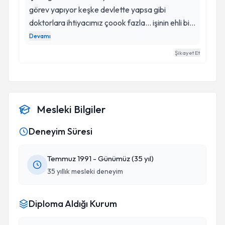
görev yapıyor keşke devlette yapsa gibi
doktorlara ihtiyacımız çoook fazla... işinin ehli bir
hocamız hastaları o gelmeden kuyruk oluyor çok
Devamı
sevilen çok ilgili bir hekim kendisinden Allah razı
Şikayet Et
olsun ve çok da etik ahlak içerisinde çalışıyor çok
gerekmedikçe tahlil falan istemiyor ve tahlillerimi
devlet hastanesinde yaptırmamı söylemişti ilk
muayenemde tamamen hastasına odaklı
Mesleki Bilgiler
çalışıyor Prof Dr Ömer Çalka
Deneyim Süresi
Temmuz 1991 - Günümüz (35 yıl)
35 yıllık mesleki deneyim
Diploma Aldığı Kurum