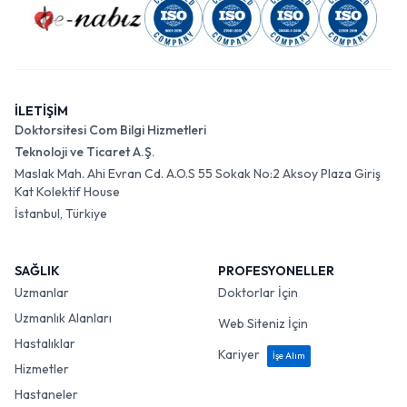
İLETİŞİM
Doktorsitesi Com Bilgi Hizmetleri
Teknoloji ve Ticaret A.Ş.
Maslak Mah. Ahi Evran Cd. A.O.S 55 Sokak No:2 Aksoy Plaza Giriş
Kat Kolektif House
İstanbul, Türkiye
SAĞLIK
PROFESYONELLER
Uzmanlar
Doktorlar İçin
Uzmanlık Alanları
Web Siteniz İçin
Hastalıklar
Kariyer
İşe Alım
Hizmetler
Hastaneler