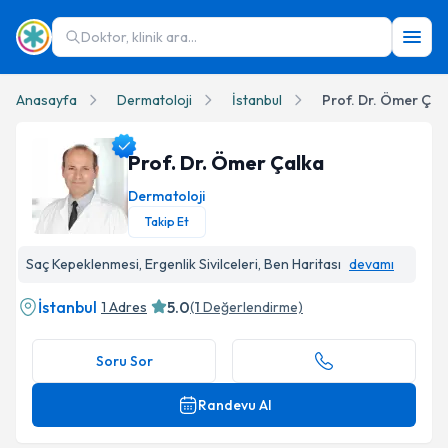
Doktor, klinik ara...
Anasayfa
Dermatoloji
İstanbul
Prof. Dr. Ömer Çal
Prof. Dr. Ömer Çalka
Dermatoloji
Takip Et
Prof. Dr. Ömer Çalka Profil Fotoğrafı
Saç Kepeklenmesi, Ergenlik Sivilceleri, Ben Haritası
devamı
İstanbul
5.0
1 Adres
(
1
Değerlendirme)
Soru Sor
Randevu Al