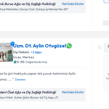
nik Bursa Ağız ve Diş Sağlığı Polikliniği
Haritada Göster
hiye Mahallesi, Sanayi Cad. Solukçu İş Merkezi No:327
Uzm. Dt. Aylin Otugüzel
Diş Hekimi
+
2
diğer
Sivas
, Merkez
5
(
30
Değerlendirme)
as’ta işini hakkıyla yapan tek çocuk hekimimiz Aylin
ka
mız. ....
Devamı
ent Özel Ağız ve Diş Sağlığı Polikliniği
Haritada Göster
ilyurt Mah. Sultan Şehir Bulvarı 42/1 İç Kapı: Z1