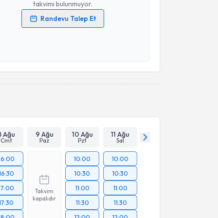
takvimi bulunmuyor.
Randevu Talep Et
 verilerimin işlenmesine ilişkin
Aydınlatma Metni
'ni
 ve kişisel verilerimin belirtilen kapsamda
esini kabul ediyorum.
Takvim Talebini Gönder
8 Ağu
9 Ağu
10 Ağu
11 Ağu
Cmt
Paz
Pzt
Sal
16:00
10:00
10:00
16:30
10:30
10:30
17:00
11:00
11:00
Takvim
kapalıdır
17:30
11:30
11:30
18:00
12:00
12:00