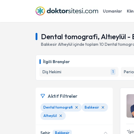
Uzmanlar
Klin
Dental tomografi, Altıeylül - 
Balıkesir
Altıeylül
içinde toplam
10
Dental tomogra
İlgili Branşlar
Diş Hekimi
Perio
1
Aktif Filtreler
Dental tomografi
Balıkesir
Altıeylül
İşi
Şehir
Balıkesir