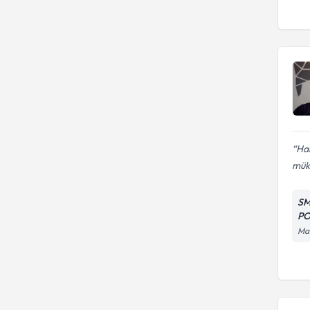
Har
mük
SM
PO
Man