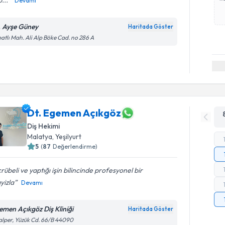
ü...
Devamı
. Ayşe Güney
Haritada Göster
atlı Mah. Ali Alp Böke Cad. no 286 A
Dt. Egemen Açıkgöz
Diş Hekimi
Malatya
, Yeşilyurt
5
(
87
Değerlendirme)
rübeli ve yaptığı işin bilincinde profesyonel bir
yizla
Devamı
emen Açıkgöz Diş Kliniği
Haritada Göster
lper, Yüzük Cd. 66/B 44090