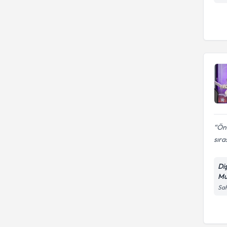
Önc
sıra
Di
Mu
Sah