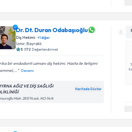
Dr. Dt. Duran Odabaşıoğlu
Diş Hekimi
+
1
diğer
İzmir
, Bayraklı
5
(
172
Değerlendirme)
ika bir endodonti uzmanı diş hekimi. Hasta ile iletişimi
ka
emmel,...
Devamı
YRNA AĞIZ VE DİŞ SAĞLIĞI
Haritada Göster
LİKLİNİĞİ
suroğlu Mah. 283/14 sok. NO:14/A