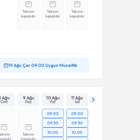
Takvim
Takvim
Takvim
kapalıdır
kapalıdır
kapalıdır
19 Ağu
Çar
09:00
Uygun Müsaitlik
8 Ağu
9 Ağu
10 Ağu
11 Ağu
Cmt
Paz
Pzt
Sal
09:00
09:00
09:30
09:30
10:00
10:00
Takvim
Takvim
palıdır
kapalıdır