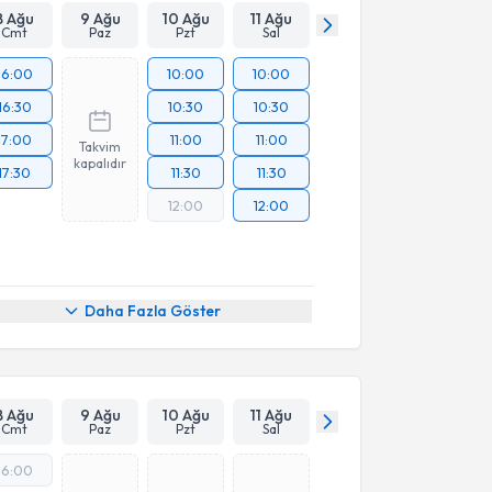
8 Ağu
9 Ağu
10 Ağu
11 Ağu
Cmt
Paz
Pzt
Sal
16:00
10:00
10:00
16:30
10:30
10:30
17:00
11:00
11:00
Takvim
kapalıdır
17:30
11:30
11:30
12:00
12:00
Daha Fazla Göster
8 Ağu
9 Ağu
10 Ağu
11 Ağu
Cmt
Paz
Pzt
Sal
16:00