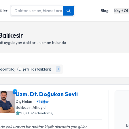
ikler
Blog
Kayıt Ol
Balıkesir
fi
uygulayan doktor - uzman bulundu
dontoloji (Dişeti Hastalıkları)
1
Randevu T
Uzm. Dt. Doğukan Sevli
Uzm. Dt. 
Size bu uzm
Diş Hekimi
+
1
diğer
hazırlandığ
Balıkesir
, Altıeylül
5
(
8
Değerlendirme)
E-posta Ad
B
nde çok uzman bir doktor kişilik olarakta çok güler