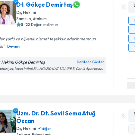
Dt. Gökçe Demirtaş
Diş Hekimi
Samsun
, Atakum
5
(
22
Değerlendirme)
er yüzlü ve hijyenik hizmet teşekkür ederiz memnun
ık
Devamı
ş Hekimi Gökçe Demirtaş
Haritada Göster
huriyet, İsmet İnönü Blv. NO:210 KAT 1 DAİRE 5, Canik Apartmanı
Uzm. Dr. Dt. Sevil Sema Atuğ
Özcan
Diş Hekimi
+
1
diğer
Ankara
, Etimesgut