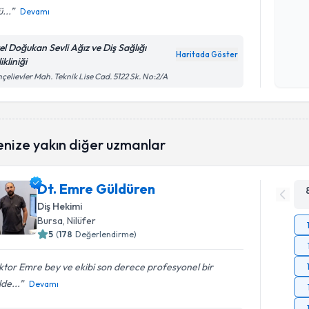
ü...
Devamı
Kişisel
el Doğukan Sevli Ağız ve Diş Sağlığı
okudum
Haritada Göster
ikliniği
işlenm
çelievler Mah. Teknik Lise Cad. 5122 Sk. No:2/A
enize yakın diğer uzmanlar
Dt. Emre Güldüren
Diş Hekimi
Bursa
, Nilüfer
5
(
178
Değerlendirme)
tor Emre bey ve ekibi son derece profesyonel bir
lde...
Devamı