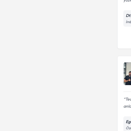
yüzl
Dt
İmb
Tec
anla
Eg
Öza