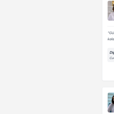
Gül
kald
Di
Cum