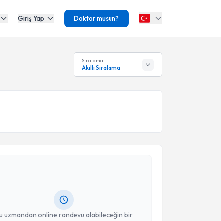
Giriş Yap
Doktor musun?
Sıralama
Akıllı Sıralama
akvimi Talebi
Doğukan Sevli
için randevu takvimi talebi oluşturun.
andan randevu almanız için bir takvim
ında e-posta ile bilgilendireceğiz.
resiniz
u uzmandan online randevu alabileceğin bir