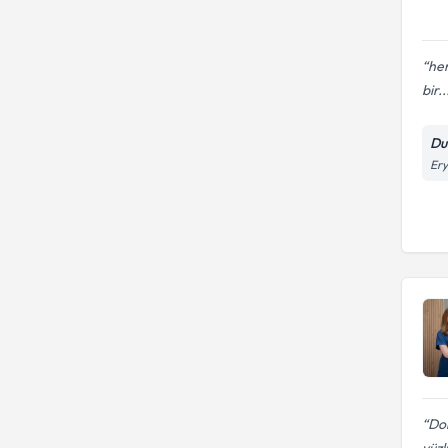
her
bir..
Dur
Ery
Dol