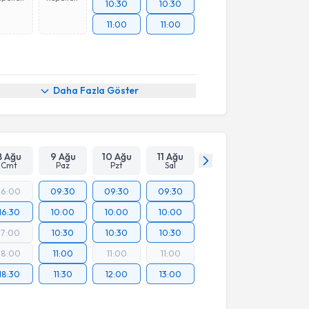
10:30
10:30
11:00
11:00
Daha Fazla Göster
8 Ağu
9 Ağu
10 Ağu
11 Ağu
Cmt
Paz
Pzt
Sal
16:00
09:30
09:30
09:30
16:30
10:00
10:00
10:00
17:00
10:30
10:30
10:30
18:00
11:00
11:00
11:00
18:30
11:30
12:00
13:00