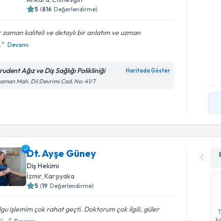
5
(
816
Değerlendirme)
 zaman kaliteli ve detaylı bir anlatım ve uzman
.
Devamı
udent Ağız ve Diş Sağlığı Polikliniği
Haritada Göster
aman Mah. Dil Devrimi Cad. No: 41/7
Dt. Ayşe Güney
Diş Hekimi
İzmir
, Karşıyaka
5
(
19
Değerlendirme)
gu işlemim çok rahat geçti. Doktorum çok ilgili, güler
ka