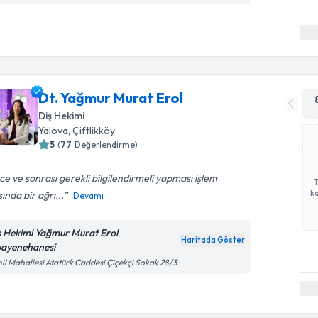
Dt. Yağmur Murat Erol
Diş Hekimi
Yalova
, Çiftlikköy
5
(
77
Değerlendirme)
e ve sonrası gerekli bilgilendirmeli yapması işlem
ka
sında bir ağrı...
Devamı
ş Hekimi Yağmur Murat Erol
Haritada Göster
ayenehanesi
il Mahallesi Atatürk Caddesi Çiçekçi Sokak 28/3