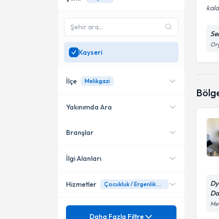
kal
Se
Org
Kayseri
İlçe
Melikgazi
Bölg
Yakınımda Ara
Branşlar
Konumuma yakın uzmanları
Melikgazi
göster
İlgi Alanları
Dy
Hizmetler
Çocukluk / Ergenlik Dönemi Beslenme
Diyetisyen
Da
Mev
Mezuniyet
Ağırlık kaybı
Daha Fazla Filtre