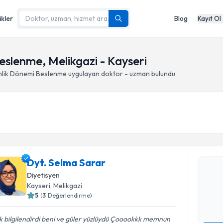
ikler
Blog
Kayıt Ol
eslenme, Melikgazi - Kayseri
nlik Dönemi Beslenme
uygulayan doktor - uzman bulundu
Randevu T
Dyt. Selm
Dyt. Selma Sarar
uzmandan ra
Diyetisyen
posta ile bi
Kayseri
, Melikgazi
5
(
3
Değerlendirme)
E-posta Ad
 bilgilendirdi beni ve güler yüzlüydü Çooookkk memnun