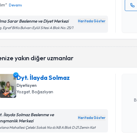
dım
Devamı
Kişisel
okudum
lma Sarar Beslenme ve Diyet Merkezi
Haritada Göster
işlenm
. Eşref Bitlis Bulvarı Eylül Sitesi A Blok No: 25/1
Randevu T
enize yakın diğer uzmanlar
Dyt. İlay
bu uzmandan
Dyt. İlayda Solmaz
posta ile bi
Diyetisyen
Yozgat
, Boğazlıyan
E-posta Ad
B
t. İlayda Solmaz Beslenme ve
Haritada Göster
nışmanlık Merkezi
Kişisel
lana Mahallesi Çelebi Sokak No:6/AB A Blok D:21 Zemin Kat
okudum
işlenm