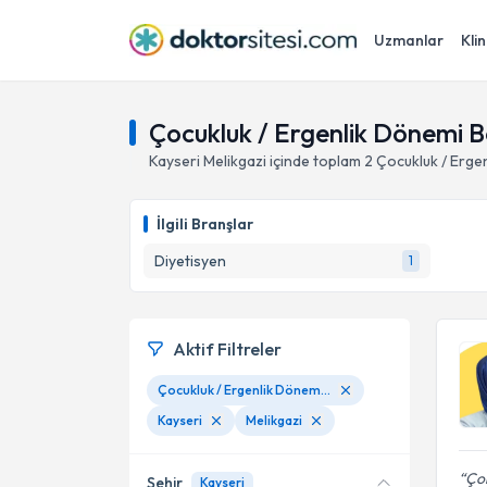
Uzmanlar
Klin
Çocukluk / Ergenlik Dönemi B
Kayseri
Melikgazi
içinde toplam
2
Çocukluk / Erge
İlgili Branşlar
Diyetisyen
1
Aktif Filtreler
Çocukluk / Ergenlik Dönemi Beslenme
Kayseri
Melikgazi
Çok
Şehir
Kayseri