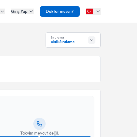
Giriş Yap
Doktor musun?
Sıralama
Akıllı Sıralama
akvimi Talebi
a Sarar
için randevu takvimi talebi oluşturun. Size bu
ndevu almanız için bir takvim hazırlandığında e-
lgilendireceğiz.
resiniz
Takvim mevcut değil.