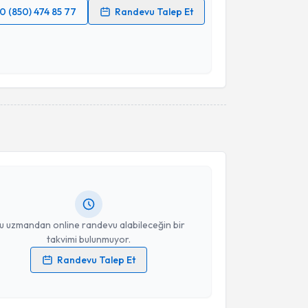
0 (850) 474 85 77
Randevu Talep Et
 verilerimin işlenmesine ilişkin
Aydınlatma Metni
'ni
 ve kişisel verilerimin belirtilen kapsamda
esini kabul ediyorum.
Takvim Talebini Gönder
akvimi Talebi
da Solmaz
için randevu takvimi talebi oluşturun. Size
 randevu almanız için bir takvim hazırlandığında e-
lgilendireceğiz.
resiniz
u uzmandan online randevu alabileceğin bir
takvimi bulunmuyor.
Randevu Talep Et
 verilerimin işlenmesine ilişkin
Aydınlatma Metni
'ni
 ve kişisel verilerimin belirtilen kapsamda
esini kabul ediyorum.