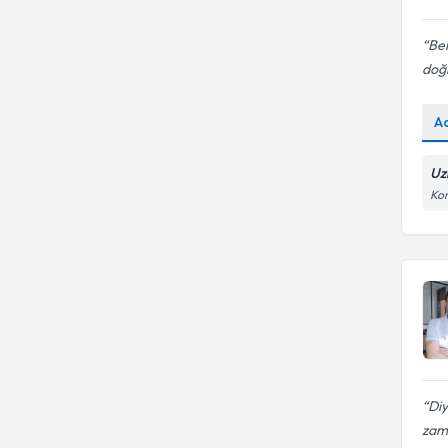
Be
doğr
A
Uz
Kon
Di
zama