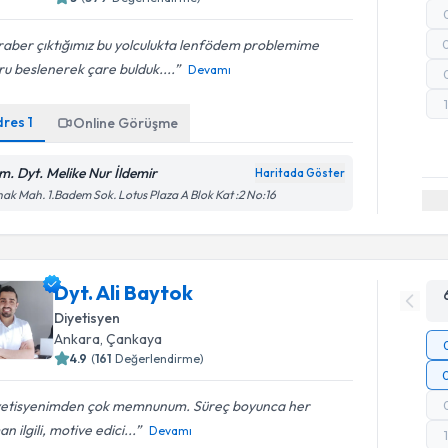
raber çıktığımız bu yolculukta lenfödem problemime
u beslenerek çare bulduk....
Devamı
dres
1
Online Görüşme
m. Dyt. Melike Nur İldemir
Haritada Göster
ak Mah. 1.Badem Sok. Lotus Plaza A Blok Kat :2 No:16
Dyt. Ali Baytok
Diyetisyen
Ankara
, Çankaya
4.9
(
161
Değerlendirme)
yetisyenimden çok memnunum. Süreç boyunca her
n ilgili, motive edici...
Devamı