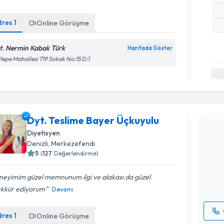
dres
1
Online Görüşme
t. Nermin Kabak Türk
Haritada Göster
tepe Mahallesi 719 Sokak No:15 D:1
Randevu T
Dyt. Teslime Bayer Üçkuyulu
Diyetisyen
Dyt. Tesl
Denizli
, Merkezefendi
oluşturun. 
5
(
127
Değerlendirme)
hazırlandığ
neyimim güzel memnunum ilgi ve alakası da güzel
E-posta Ad
ekkür ediyorum
Devamı
dres
1
Online Görüşme