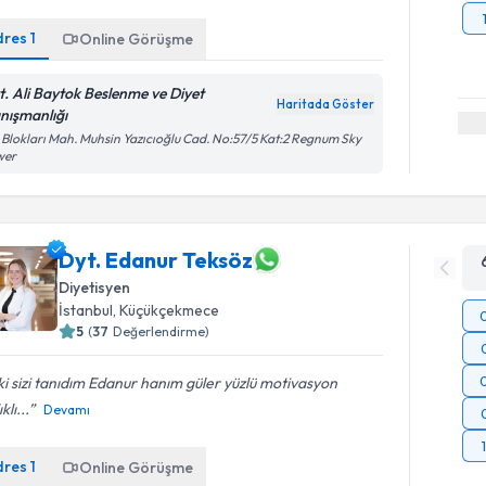
dres
1
Online Görüşme
t. Ali Baytok Beslenme ve Diyet
Haritada Göster
nışmanlığı
i Blokları Mah. Muhsin Yazıcıoğlu Cad. No:57/5 Kat:2 Regnum Sky
wer
Dyt. Edanur Teksöz
Diyetisyen
İstanbul
, Küçükçekmece
5
(
37
Değerlendirme)
 ki sizi tanıdım Edanur hanım güler yüzlü motivasyon
klı...
Devamı
dres
1
Online Görüşme