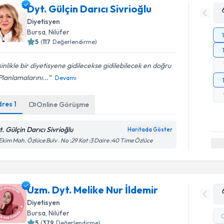
Dyt. Gülçin Darıcı Sivrioğlu
Diyetisyen
Bursa
, Nilüfer
5
(
117
Değerlendirme)
inlikle bir diyetisyene gidilecekse gidilebilecek en doğru
 Planlamalarını...
Devamı
dres
1
Online Görüşme
t. Gülçin Darıcı Sivrioğlu
Haritada Göster
Ekim Mah. Özlüce Bulv . No :29 Kat :3 Daire :40 Time Özlüce
Uzm. Dyt. Melike Nur İldemir
Diyetisyen
Bursa
, Nilüfer
5
(
379
Değerlendirme)