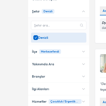
A
Şehir
Denizli
Online danışmanlık sunan
uzmanları göster
Dy
Sadece
Denizli
bölgesinde
Gül
uzman ara
Denizli
İlçe
Merkezefendi
Yakınımda Ara
Branşlar
Konumuma yakın uzmanları
Merkezefendi
göster
De
İlgi Alanları
teş
Hizmetler
Çocukluk / Ergenlik Dönemi Beslenme
A
Diyetisyen