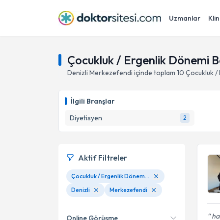
Uzmanlar
Klin
Çocukluk / Ergenlik Dönemi B
Denizli
Merkezefendi
içinde toplam
10
Çocukluk /
İlgili Branşlar
Diyetisyen
2
Aktif Filtreler
Çocukluk / Ergenlik Dönemi Beslenme
Denizli
Merkezefendi
ha
Online Görüşme