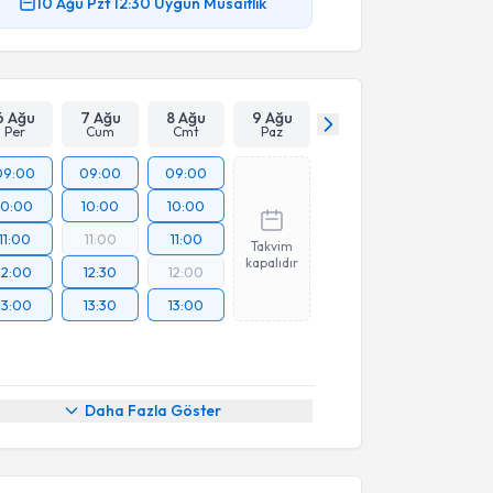
10 Ağu
Pzt
12:30
Uygun Müsaitlik
6 Ağu
7 Ağu
8 Ağu
9 Ağu
Per
Cum
Cmt
Paz
09:00
09:00
09:00
10:00
10:00
10:00
11:00
11:00
11:00
Takvim
kapalıdır
12:00
12:30
12:00
13:00
13:30
13:00
Daha Fazla Göster