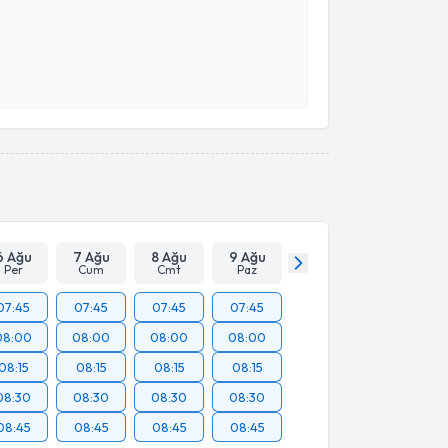
 verilerimin işlenmesine ilişkin
Aydınlatma Metni
'ni
 ve kişisel verilerimin belirtilen kapsamda
esini kabul ediyorum.
Takvim Talebini Gönder
6 Ağu
7 Ağu
8 Ağu
9 Ağu
Per
Cum
Cmt
Paz
07:45
07:45
07:45
07:45
08:00
08:00
08:00
08:00
08:15
08:15
08:15
08:15
08:30
08:30
08:30
08:30
08:45
08:45
08:45
08:45