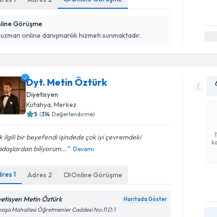
line Görüşme
 uzman online danışmanlık hizmeti sunmaktadır.
Dyt. Metin Öztürk
Diyetisyen
Kütahya
, Merkez
5
(
314
Değerlendirme)
 ilgili bir beyefendi işindede çok iyi çevremdeki
ka
daşlardan biliyorum...
Devamı
dres
1
Adres
2
Online Görüşme
yetisyen Metin Öztürk
Haritada Göster
paşa Mahallesi Öğretmenler Caddesi No:11 D:1