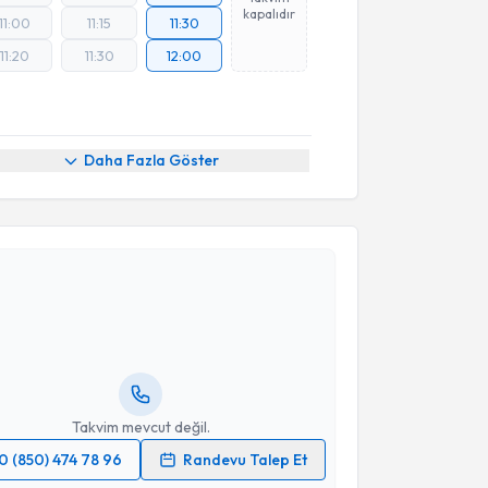
kapalıdır
11:00
11:15
11:30
11:20
11:30
12:00
Daha Fazla Göster
akvimi Talebi
ime Bayer Üçkuyulu
için randevu takvimi talebi
Size bu uzmandan randevu almanız için bir takvim
ında e-posta ile bilgilendireceğiz.
resiniz
Takvim mevcut değil.
0 (850) 474 78 96
Randevu Talep Et