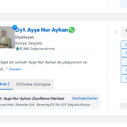
Dyt. Ayşe Nur Ayhan
Diyetisyen
Konya
, Selçuklu
5
(
68
Değerlendirme)
laşık bir süredir Ayşe Nur Ayhan ile çalışıyorum ve
l...
Devamı
dres
1
Online Görüşme
t. Ayşe Nur Ayhan Zayıflama Merkezi
Haritada Göster
cak Mah. Sevenler Sok. Yanartaş Sit. No :8/F Selçuklu Konya