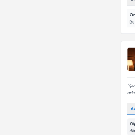
Beslenme Tedavisi
Alerji ve intöleranslarda
beslenme tedavileri
On
Bu
Çok
arka
A
Di
Ali