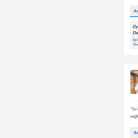
A
Dy
Da
İşç
To
İyi
sağlı
A