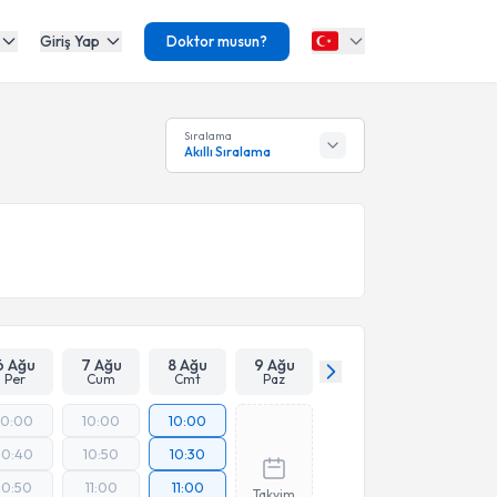
Giriş Yap
Doktor musun?
Sıralama
Akıllı Sıralama
6 Ağu
7 Ağu
8 Ağu
9 Ağu
Per
Cum
Cmt
Paz
10:00
10:00
10:00
10:40
10:50
10:30
10:50
11:00
11:00
Takvim