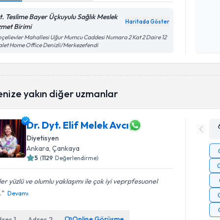
Kişisel
okudum
t. Teslime Bayer Üçkuyulu Sağlık Meslek
Haritada Göster
işlenm
zmet Birimi
çelievler Mahallesi Uğur Mumcu Caddesi Numara 2 Kat 2 Daire 12
let Home Office Denizli/Merkezefendi
enize yakın diğer uzmanlar
Dr. Dyt. Elif Melek Avcı
Diyetisyen
Ankara
, Çankaya
5
(
1129
Değerlendirme)
er yüzlü ve olumlu yaklaşımı ile çok iyi veprpfesuonel
.
Devamı
Online Görüşme
dres
1
Adres
2