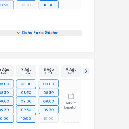
10:30
10:30
10:00
Daha Fazla Göster
6 Ağu
7 Ağu
8 Ağu
9 Ağu
Per
Cum
Cmt
Paz
08:00
08:00
08:00
08:30
08:30
08:30
09:00
09:00
09:00
Takvim
kapalıdır
09:30
09:30
09:30
10:00
10:00
10:00