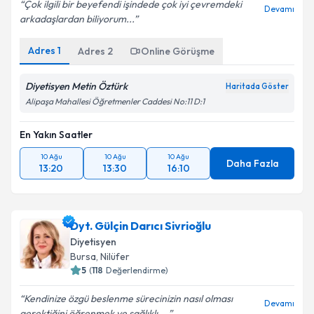
Çok ilgili bir beyefendi işindede çok iyi çevremdeki
Devamı
arkadaşlardan biliyorum...
Adres
1
Adres
2
Online Görüşme
Diyetisyen Metin Öztürk
Haritada Göster
Alipaşa Mahallesi Öğretmenler Caddesi No:11 D:1
En Yakın Saatler
10 Ağu
10 Ağu
10 Ağu
Daha Fazla
13:20
13:30
16:10
Dyt. Gülçin Darıcı Sivrioğlu
Diyetisyen
Bursa
, Nilüfer
5
(
118
Değerlendirme)
Kendinize özgü beslenme sürecinizin nasıl olması
Devamı
gerektiğini öğrenmek ve sağlıklı,...