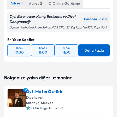
Adres
1
Adres
2
Online Görüşme
Dyt. Ecren Acar Kamış Beslenme ve Diyet
Haritada Göster
Danışmanlığı
Üçevler Mahallesi Ritim Sokak NOS 3 PLAZA Dış Kapı No:13 İç Kapı No:5
En Yakın Saatler
10 Ağu
10 Ağu
10 Ağu
Daha Fazla
10:30
11:00
11:30
Bölgenize yakın diğer uzmanlar
Dyt. Metin Öztürk
Diyetisyen
Kütahya
, Merkez
5
(
314
Değerlendirme)