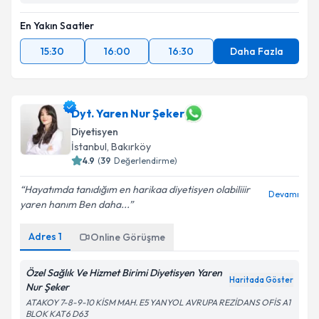
En Yakın Saatler
15:30
16:00
16:30
Daha Fazla
Dyt. Yaren Nur Şeker
Diyetisyen
İstanbul
, Bakırköy
4.9
(
39
Değerlendirme)
Hayatımda tanıdığım en harikaa diyetisyen olabiliiir
Devamı
yaren hanım Ben daha...
Adres
1
Online Görüşme
Özel Sağlık Ve Hizmet Birimi Diyetisyen Yaren
Haritada Göster
Nur Şeker
ATAKOY 7-8-9-10 KİSM MAH. E5 YANYOL AVRUPA REZİDANS OFİS A1
BLOK KAT6 D63