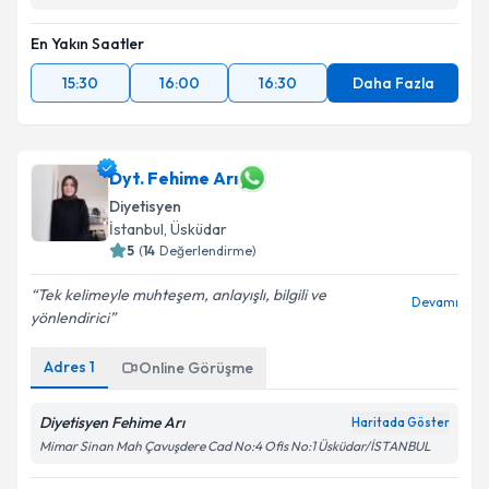
En Yakın Saatler
15:30
16:00
16:30
Daha Fazla
Dyt. Fehime Arı
Diyetisyen
İstanbul
, Üsküdar
5
(
14
Değerlendirme)
Tek kelimeyle muhteşem, anlayışlı, bilgili ve
Devamı
yönlendirici
Adres
1
Online Görüşme
Diyetisyen Fehime Arı
Haritada Göster
Mimar Sinan Mah Çavuşdere Cad No:4 Ofis No:1 Üsküdar/İSTANBUL