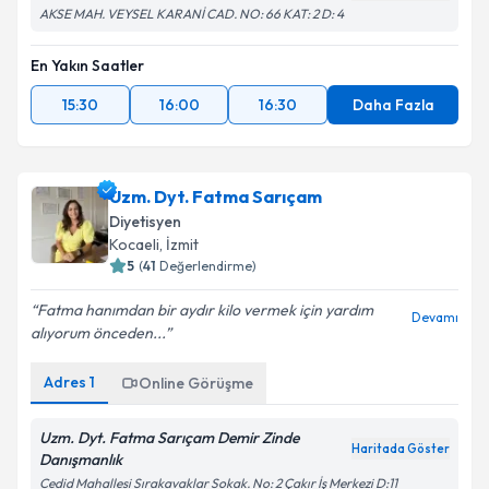
AKSE MAH. VEYSEL KARANİ CAD. NO: 66 KAT: 2 D: 4
En Yakın Saatler
15:30
16:00
16:30
Daha Fazla
Uzm. Dyt. Fatma Sarıçam
Diyetisyen
Kocaeli
, İzmit
5
(
41
Değerlendirme)
Fatma hanımdan bir aydır kilo vermek için yardım
Devamı
alıyorum önceden...
Adres
1
Online Görüşme
Uzm. Dyt. Fatma Sarıçam Demir Zinde
Haritada Göster
Danışmanlık
Cedid Mahallesi Sırakavaklar Sokak. No: 2 Çakır İş Merkezi D:11