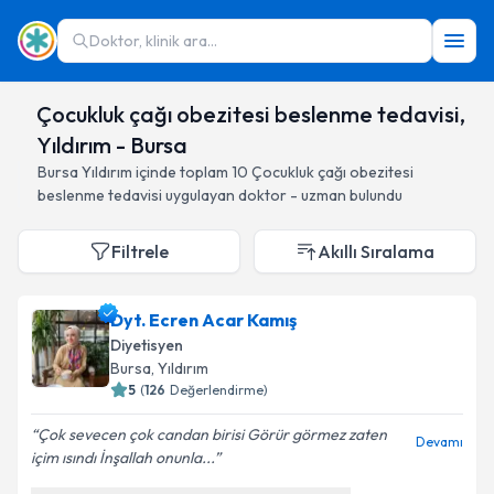
Doktor, klinik ara...
Çocukluk çağı obezitesi beslenme tedavisi,
Yıldırım - Bursa
Bursa
Yıldırım
içinde toplam
10
Çocukluk çağı obezitesi
beslenme tedavisi
uygulayan doktor - uzman bulundu
Filtrele
Akıllı Sıralama
Dyt. Ecren Acar Kamış
Diyetisyen
Bursa
, Yıldırım
5
(
126
Değerlendirme)
Çok sevecen çok candan birisi Görür görmez zaten
Devamı
içim ısındı İnşallah onunla...