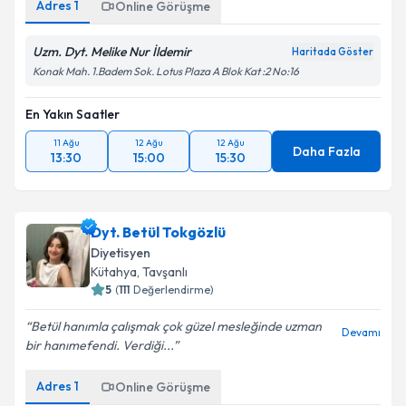
Adres
1
Online Görüşme
Uzm. Dyt. Melike Nur İldemir
Haritada Göster
Konak Mah. 1.Badem Sok. Lotus Plaza A Blok Kat :2 No:16
En Yakın Saatler
11 Ağu
12 Ağu
12 Ağu
Daha Fazla
13:30
15:00
15:30
Dyt. Betül Tokgözlü
Diyetisyen
Kütahya
, Tavşanlı
5
(
111
Değerlendirme)
Betül hanımla çalışmak çok güzel mesleğinde uzman
Devamı
bir hanımefendi. Verdiği...
Adres
1
Online Görüşme