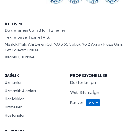
İLETİŞİM
Doktorsitesi Com Bilgi Hizmetleri
Teknoloji ve Ticaret A.Ş.
Maslak Mah. Ahi Evran Cd. A.O.S 55 Sokak No:2 Aksoy Plaza Giriş
Kat Kolektif House
İstanbul, Türkiye
SAĞLIK
PROFESYONELLER
Uzmanlar
Doktorlar İçin
Uzmanlık Alanları
Web Siteniz İçin
Hastalıklar
Kariyer
İşe Alım
Hizmetler
Hastaneler