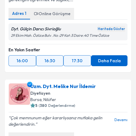
Adres
1
Online Görüşme
Dyt. Gülçin Darıcı Sivrioğlu
Haritada Göster
29 Ekim Mah. Özlüce Bulv . No :29 Kat :3 Daire :40 Time Özlüce
En Yakın Saatler
16:00
16:30
17:30
Daha Fazla
Uzm. Dyt. Melike Nur İldemir
Diyetisyen
Bursa
, Nilüfer
5
(
380
Değerlendirme)
Çok memnunum eğer kararlıysanız mutlaka gelin
Devamı
değerlendirin.