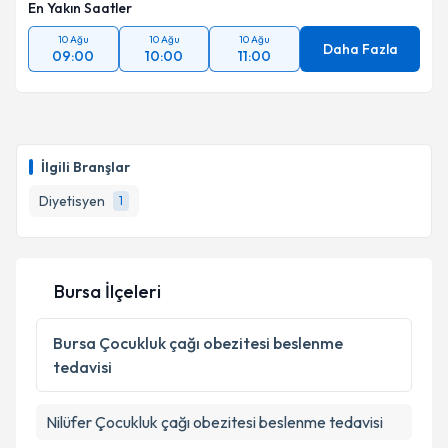
En Yakın Saatler
10 Ağu
10 Ağu
10 Ağu
Daha Fazla
09:00
10:00
11:00
İlgili Branşlar
Diyetisyen
1
Bursa İlçeleri
Bursa
Çocukluk çağı obezitesi beslenme
tedavisi
Nilüfer
Çocukluk çağı obezitesi beslenme tedavisi