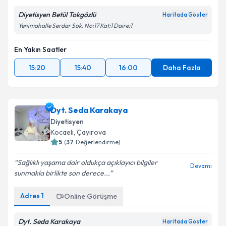
Diyetisyen Betül Tokgözlü
Haritada Göster
Yenimahalle Serdar Sok. No:17 Kat:1 Daire:1
En Yakın Saatler
15:20
15:40
16:00
Daha Fazla
Dyt. Seda Karakaya
Diyetisyen
Kocaeli
, Çayırova
5
(
37
Değerlendirme)
Sağlıklı yaşama dair oldukça açıklayıcı bilgiler
Devamı
sunmakla birlikte son derece...
Adres
1
Online Görüşme
Dyt. Seda Karakaya
Haritada Göster