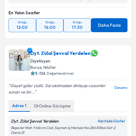
En Yakın Saatler
10 Ağu
10 Ağu
10 Ağu
Daha Fazla
12:00
16:00
17:30
Dyt. Zülal Şevval Yerdelen
Diyetisyen
Bursa
, Nilüfer
5
(
126
Değerlendirme)
Gayet güler yüzlü. Sizi sıkılmadan dinleyip cozumler
Devamı
sunan ve bir...
Adres
1
Online Görüşme
Dyt. Zülal Şevval Yerdelen
Haritada Göster
Beşevler Mah Yıldırım Cad. Seymen İş Merkezi No:286 B Blok Kat :2
Daire:13