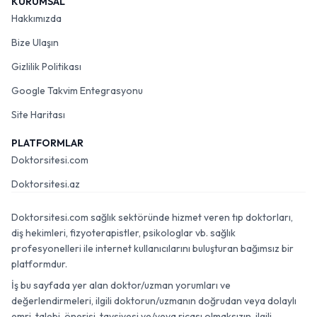
KURUMSAL
Hakkımızda
Bize Ulaşın
Gizlilik Politikası
Google Takvim Entegrasyonu
Site Haritası
PLATFORMLAR
Doktorsitesi.com
Doktorsitesi.az
Doktorsitesi.com sağlık sektöründe hizmet veren tıp doktorları,
diş hekimleri, fizyoterapistler, psikologlar vb. sağlık
profesyonelleri ile internet kullanıcılarını buluşturan bağımsız bir
platformdur.
İş bu sayfada yer alan doktor/uzman yorumları ve
değerlendirmeleri, ilgili doktorun/uzmanın doğrudan veya dolaylı
emri, talebi, önerisi, tavsiyesi ve/veya ricası olmaksızın, ilgili