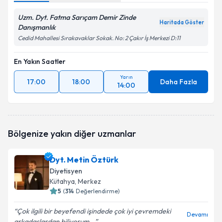
Uzm. Dyt. Fatma Sarıçam Demir Zinde
Haritada Göster
Danışmanlık
Cedid Mahallesi Sırakavaklar Sokak. No: 2 Çakır İş Merkezi D:11
En Yakın Saatler
Yarın
17:00
18:00
Daha Fazla
14:00
Bölgenize yakın diğer uzmanlar
Dyt. Metin Öztürk
Diyetisyen
Kütahya
, Merkez
5
(
314
Değerlendirme)
Çok ilgili bir beyefendi işindede çok iyi çevremdeki
Devamı
arkadaşlardan biliyorum...