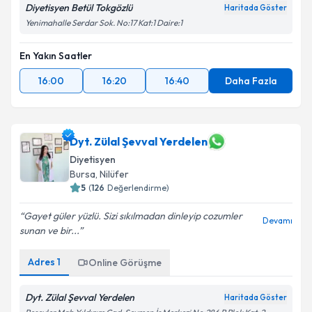
Diyetisyen Betül Tokgözlü
Haritada Göster
Yenimahalle Serdar Sok. No:17 Kat:1 Daire:1
En Yakın Saatler
16:00
16:20
16:40
Daha Fazla
Dyt. Zülal Şevval Yerdelen
Diyetisyen
Bursa
, Nilüfer
5
(
126
Değerlendirme)
Gayet güler yüzlü. Sizi sıkılmadan dinleyip cozumler
Devamı
sunan ve bir...
Adres
1
Online Görüşme
Dyt. Zülal Şevval Yerdelen
Haritada Göster