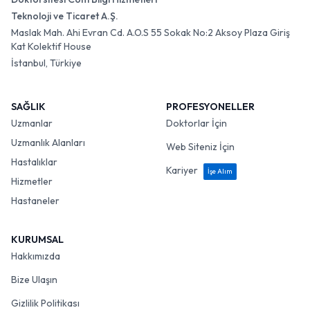
Teknoloji ve Ticaret A.Ş.
Maslak Mah. Ahi Evran Cd. A.O.S 55 Sokak No:2 Aksoy Plaza Giriş
Kat Kolektif House
İstanbul, Türkiye
SAĞLIK
PROFESYONELLER
Uzmanlar
Doktorlar İçin
Uzmanlık Alanları
Web Siteniz İçin
Hastalıklar
Kariyer
İşe Alım
Hizmetler
Hastaneler
KURUMSAL
Hakkımızda
Bize Ulaşın
Gizlilik Politikası