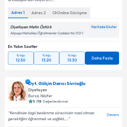
Adres
1
Adres
2
Online Görüşme
Diyetisyen Metin Öztürk
Haritada Göster
Alipaşa Mahallesi Öğretmenler Caddesi No:11 D:1
En Yakın Saatler
10 Ağu
10 Ağu
10 Ağu
Daha Fazla
12:30
13:20
13:30
Dyt. Gülçin Darıcı Sivrioğlu
Diyetisyen
Bursa
, Nilüfer
5
(
118
Değerlendirme)
Kendinize özgü beslenme sürecinizin nasıl olması
Devamı
gerektiğini öğrenmek ve sağlıklı,...