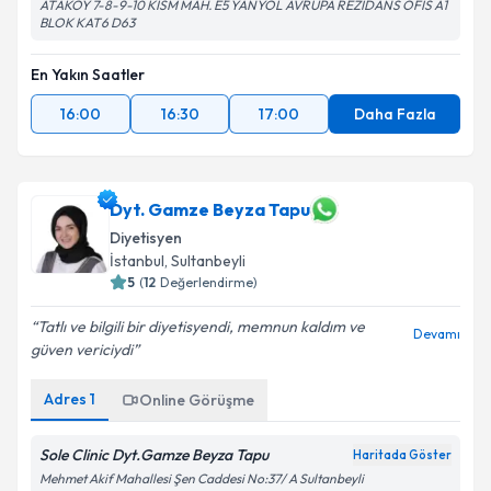
ATAKOY 7-8-9-10 KİSM MAH. E5 YANYOL AVRUPA REZİDANS OFİS A1
BLOK KAT6 D63
En Yakın Saatler
16:00
16:30
17:00
Daha Fazla
Dyt. Gamze Beyza Tapu
Diyetisyen
İstanbul
, Sultanbeyli
5
(
12
Değerlendirme)
Tatlı ve bilgili bir diyetisyendi, memnun kaldım ve
Devamı
güven vericiydi
Adres
1
Online Görüşme
Sole Clinic Dyt.Gamze Beyza Tapu
Haritada Göster
Mehmet Akif Mahallesi Şen Caddesi No:37/ A Sultanbeyli