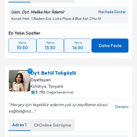
Uzm. Dyt. Melike Nur İldemir
Haritada Göster
Konak Mah. 1.Badem Sok. Lotus Plaza A Blok Kat :2 No:16
En Yakın Saatler
Yarın
Yarın
Yarın
Daha Fazla
10:30
13:30
16:30
Dyt. Betül Tokgözlü
Diyetisyen
Kütahya
, Tavşanlı
5
(
110
Değerlendirme)
Herşey için teşekkür ederim çok iyi zayıflama süreci
Devamı
sağladığınız...
Adres
1
Online Görüşme