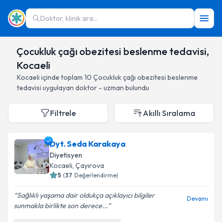
Doktor, klinik ara...
Çocukluk çağı obezitesi beslenme tedavisi,
Kocaeli
Kocaeli
içinde toplam
10
Çocukluk çağı obezitesi beslenme
tedavisi
uygulayan doktor - uzman bulundu
Filtrele
Akıllı Sıralama
Dyt. Seda Karakaya
Diyetisyen
Kocaeli
, Çayırova
5
(
37
Değerlendirme)
Sağlıklı yaşama dair oldukça açıklayıcı bilgiler
Devamı
sunmakla birlikte son derece...