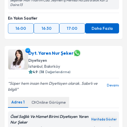
Beşevler Mah Yıldırım Cad. Seymen İş Merkezi No:286 B Blok Kat :2
Daire:13
En Yakın Saatler
16:00
16:30
17:00
Daha Fazla
Dyt. Yaren Nur Şeker
Diyetisyen
İstanbul
, Bakırköy
4.9
(
38
Değerlendirme)
Süper hem insan hem Diyetisyen olarak. Sabırlı ve
Devamı
bilgili
Adres
1
Online Görüşme
Özel Sağlık Ve Hizmet Birimi Diyetisyen Yaren
Haritada Göster
Nur Şeker