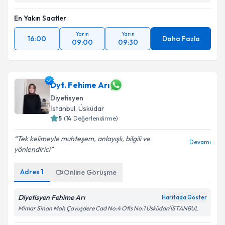
En Yakın Saatler
Yarın
Yarın
16:00
Daha Fazla
09:00
09:30
Dyt. Fehime Arı
Diyetisyen
İstanbul
, Üsküdar
5
(
14
Değerlendirme)
Tek kelimeyle muhteşem, anlayışlı, bilgili ve
Devamı
yönlendirici
Adres
1
Online Görüşme
Diyetisyen Fehime Arı
Haritada Göster
Mimar Sinan Mah Çavuşdere Cad No:4 Ofis No:1 Üsküdar/İSTANBUL