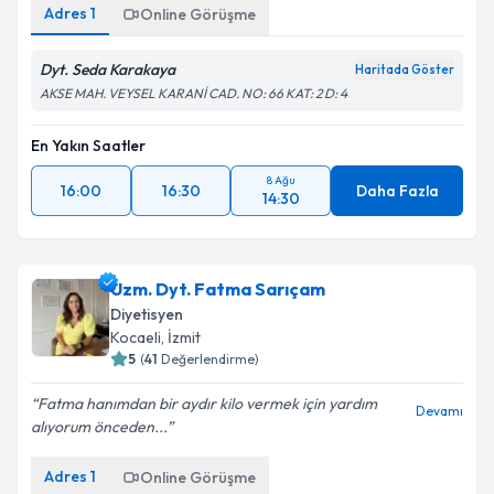
Adres
1
Online Görüşme
Dyt. Seda Karakaya
Haritada Göster
AKSE MAH. VEYSEL KARANİ CAD. NO: 66 KAT: 2 D: 4
En Yakın Saatler
8 Ağu
16:00
16:30
Daha Fazla
14:30
Uzm. Dyt. Fatma Sarıçam
Diyetisyen
Kocaeli
, İzmit
5
(
41
Değerlendirme)
Fatma hanımdan bir aydır kilo vermek için yardım
Devamı
alıyorum önceden...
Adres
1
Online Görüşme