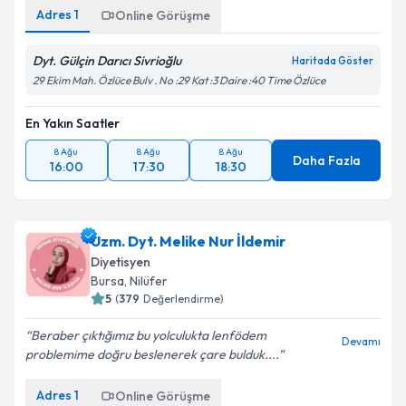
Adres
1
Online Görüşme
Dyt. Gülçin Darıcı Sivrioğlu
Haritada Göster
29 Ekim Mah. Özlüce Bulv . No :29 Kat :3 Daire :40 Time Özlüce
En Yakın Saatler
8 Ağu
8 Ağu
8 Ağu
Daha Fazla
16:00
17:30
18:30
Uzm. Dyt. Melike Nur İldemir
Diyetisyen
Bursa
, Nilüfer
5
(
379
Değerlendirme)
Beraber çıktığımız bu yolculukta lenfödem
Devamı
problemime doğru beslenerek çare bulduk....
Adres
1
Online Görüşme