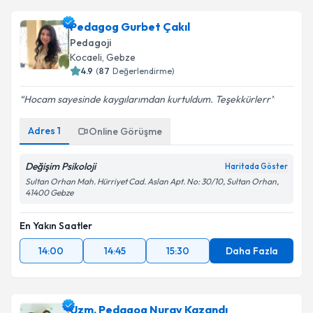
Pedagog Gurbet Çakıl
Pedagoji
Kocaeli
, Gebze
4.9
(
87
Değerlendirme)
Hocam sayesinde kaygılarımdan kurtuldum. Teşekkürlerr
Adres
1
Online Görüşme
Değişim Psikoloji
Haritada Göster
Sultan Orhan Mah. Hürriyet Cad. Aslan Apt. No: 30/10, Sultan Orhan,
41400 Gebze
En Yakın Saatler
14:00
14:45
15:30
Daha Fazla
Uzm. Pedagog Nuray Kazandı