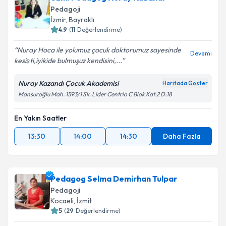
Pedagoji
İzmir
, Bayraklı
4.9
(
11
Değerlendirme)
Nuray Hoca ile yolumuz çocuk doktorumuz sayesinde
Devamı
kesiṣti,iyikide bulmuşuz kendisini,...
Nuray Kazandı Çocuk Akademisi
Haritada Göster
Mansuroğlu Mah. 1593/1 Sk. Lider Centrio C Blok Kat:2 D:18
En Yakın Saatler
13:30
14:00
14:30
Daha Fazla
Pedagog Selma Demirhan Tulpar
Pedagoji
Kocaeli
, İzmit
5
(
29
Değerlendirme)