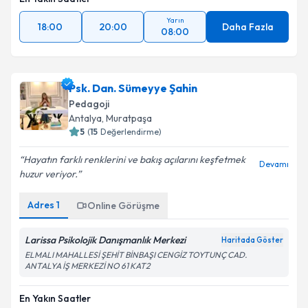
Yarın
18:00
20:00
Daha Fazla
08:00
Psk. Dan. Sümeyye Şahin
Pedagoji
Antalya
, Muratpaşa
5
(
15
Değerlendirme)
Hayatın farklı renklerini ve bakış açılarını keşfetmek
Devamı
huzur veriyor.
Adres
1
Online Görüşme
Larissa Psikolojik Danışmanlık Merkezi
Haritada Göster
ELMALI MAHALLESİ ŞEHİT BİNBAŞI CENGİZ TOYTUNÇ CAD.
ANTALYA İŞ MERKEZİ NO 61 KAT2
En Yakın Saatler