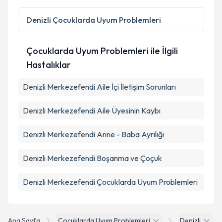
Metni
'ni okudum ve kişisel verilerimin belirtilen
kapsamda işlenmesini kabul ediyorum.
Denizli
Çocuklarda Uyum Problemleri
Takvim Talebini Gönder
Çocuklarda Uyum Problemleri ile İlgili
Hastalıklar
Denizli Merkezefendi Aile İçi İletişim Sorunları
Denizli Merkezefendi Aile Üyesinin Kaybı
Denizli Merkezefendi Anne - Baba Ayrılığı
Denizli Merkezefendi Boşanma ve Çoçuk
Denizli Merkezefendi Çocuklarda Uyum Problemleri
Ana Sayfa
Cocuklarda Uyum Problemleri
Denizli