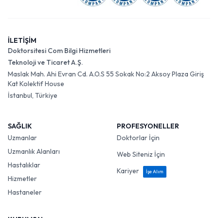
İLETİŞİM
Doktorsitesi Com Bilgi Hizmetleri
Teknoloji ve Ticaret A.Ş.
Maslak Mah. Ahi Evran Cd. A.O.S 55 Sokak No:2 Aksoy Plaza Giriş
Kat Kolektif House
İstanbul, Türkiye
SAĞLIK
PROFESYONELLER
Uzmanlar
Doktorlar İçin
Uzmanlık Alanları
Web Siteniz İçin
Hastalıklar
Kariyer
İşe Alım
Hizmetler
Hastaneler