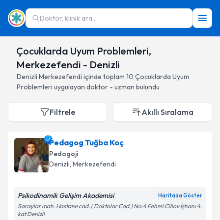
Doktor, klinik ara...
Çocuklarda Uyum Problemleri,
Merkezefendi - Denizli
Denizli
Merkezefendi
içinde toplam
10
Çocuklarda Uyum
Problemleri
uygulayan doktor - uzman bulundu
Filtrele
Akıllı Sıralama
Pedagog Tuğba Koç
Pedagoji
Denizli
, Merkezefendi
Psikodinamik Gelişim Akademisi
Haritada Göster
Saraylar mah. Hastane cad. ( Doktolar Cad.) No:4 Fehmi Cillov İşhanı 4.
kat Denizli