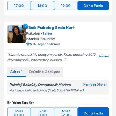
17:00
18:00
19:00
Daha Fazla
Klinik Psikolog Seda Kurt
Psikoloji
+
3
diğer
İstanbul
, Bakırköy
5
(
4
Değerlendirme)
Kızımla annesi hiç anlaşamıyordu. Kızım annesine kötü
Devamı
davranıyordu, internetten buldum...
Adres
1
Online Görüşme
Psikoloji Bakırköy Danışmanlık Merkezi
Haritada Göster
Kartaltepe Mahallesi Limon Çiçeği Sokak No:17 Daire:3
En Yakın Saatler
10 Ağu
10 Ağu
10 Ağu
Daha Fazla
10:00
11:00
12:00