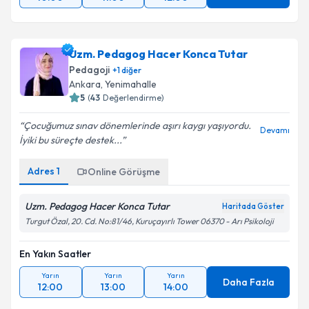
Uzm. Pedagog Hacer Konca Tutar
Pedagoji
+
1
diğer
Ankara
, Yenimahalle
5
(
43
Değerlendirme)
Çocuğumuz sınav dönemlerinde aşırı kaygı yaşıyordu.
Devamı
İyiki bu süreçte destek...
Adres
1
Online Görüşme
Uzm. Pedagog Hacer Konca Tutar
Haritada Göster
Turgut Özal, 20. Cd. No:81/46, Kuruçayırlı Tower 06370 - Arı Psikoloji
En Yakın Saatler
Yarın
Yarın
Yarın
Daha Fazla
12:00
13:00
14:00