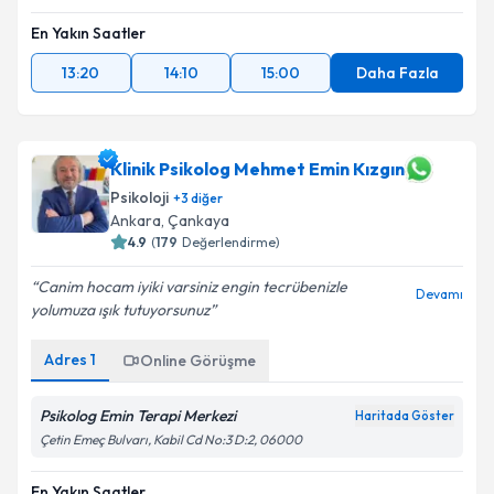
En Yakın Saatler
13:20
14:10
15:00
Daha Fazla
Klinik Psikolog Mehmet Emin Kızgın
Psikoloji
+
3
diğer
Ankara
, Çankaya
4.9
(
179
Değerlendirme)
Canim hocam iyiki varsiniz engin tecrübenizle
Devamı
yolumuza ışık tutuyorsunuz
Adres
1
Online Görüşme
Psikolog Emin Terapi Merkezi
Haritada Göster
Çetin Emeç Bulvarı, Kabil Cd No:3 D:2, 06000
En Yakın Saatler