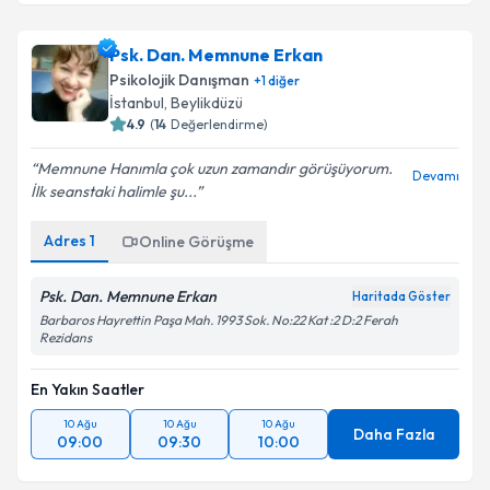
Psk. Dan. Memnune Erkan
Psikolojik Danışman
+
1
diğer
İstanbul
, Beylikdüzü
4.9
(
14
Değerlendirme)
Memnune Hanımla çok uzun zamandır görüşüyorum.
Devamı
İlk seanstaki halimle şu...
Adres
1
Online Görüşme
Psk. Dan. Memnune Erkan
Haritada Göster
Barbaros Hayrettin Paşa Mah. 1993 Sok. No:22 Kat :2 D:2 Ferah
Rezidans
En Yakın Saatler
10 Ağu
10 Ağu
10 Ağu
Daha Fazla
09:00
09:30
10:00