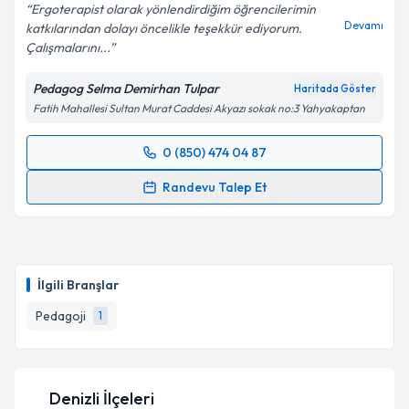
Ergoterapist olarak yönlendirdiğim öğrencilerimin
Devamı
katkılarından dolayı öncelikle teşekkür ediyorum.
Çalışmalarını...
Pedagog Selma Demirhan Tulpar
Haritada Göster
Fatih Mahallesi Sultan Murat Caddesi Akyazı sokak no:3 Yahyakaptan
0 (850) 474 04 87
Randevu Takvimi Talebi
Randevu Talep Et
Pedagog Selma Demirhan Tulpar
için randevu
takvimi talebi oluşturun. Size bu uzmandan randevu
almanız için bir takvim hazırlandığında e-posta ile
bilgilendireceğiz.
İlgili Branşlar
E-posta Adresiniz
Pedagoji
1
Denizli İlçeleri
Kişisel verilerimin işlenmesine ilişkin
Aydınlatma