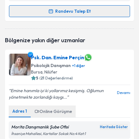
Randevu Talep Et
Randevu Takvimi Talebi
Pedagog Tuğba Koç
için randevu takvimi talebi
Bölgenize yakın diğer uzmanlar
oluşturun. Size bu uzmandan randevu almanız için bir
takvim hazırlandığında e-posta ile bilgilendireceğiz.
Psk. Dan. Emine Perçin
E-posta Adresiniz
Psikolojik Danışman
+
1
diğer
Bursa
, Nilüfer
5
(
21
Değerlendirme)
Kişisel verilerimin işlenmesine ilişkin
Aydınlatma
Emine hanımla iyi ki yollarımız kesişmiş. Oğlumun
Devamı
Metni
'ni okudum ve kişisel verilerimin belirtilen
yönetmekte zorlandığı kaygı...
kapsamda işlenmesini kabul ediyorum.
Adres
1
Online Görüşme
Takvim Talebini Gönder
Morita Danışmanlık Şube Ofisi
Haritada Göster
İhsaniye Mahallesi, Kartallar Sokak No:4 Kat:1