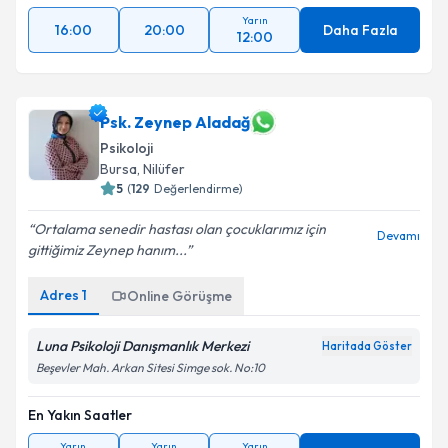
Yarın
16:00
20:00
Daha Fazla
12:00
Psk. Zeynep Aladağ
Psikoloji
Bursa
, Nilüfer
5
(
129
Değerlendirme)
Ortalama senedir hastası olan çocuklarımız için
Devamı
gittiğimiz Zeynep hanım...
Adres
1
Online Görüşme
Luna Psikoloji Danışmanlık Merkezi
Haritada Göster
Beşevler Mah. Arkan Sitesi Simge sok. No:10
En Yakın Saatler
Yarın
Yarın
Yarın