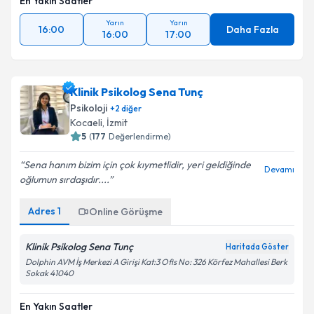
En Yakın Saatler
Yarın
Yarın
16:00
Daha Fazla
16:00
17:00
Klinik Psikolog Sena Tunç
Psikoloji
+
2
diğer
Kocaeli
, İzmit
5
(
177
Değerlendirme)
Sena hanım bizim için çok kıymetlidir, yeri geldiğinde
Devamı
oğlumun sırdaşıdır....
Adres
1
Online Görüşme
Klinik Psikolog Sena Tunç
Haritada Göster
Dolphin AVM İş Merkezi A Girişi Kat:3 Ofis No: 326 Körfez Mahallesi Berk
Sokak 41040
En Yakın Saatler