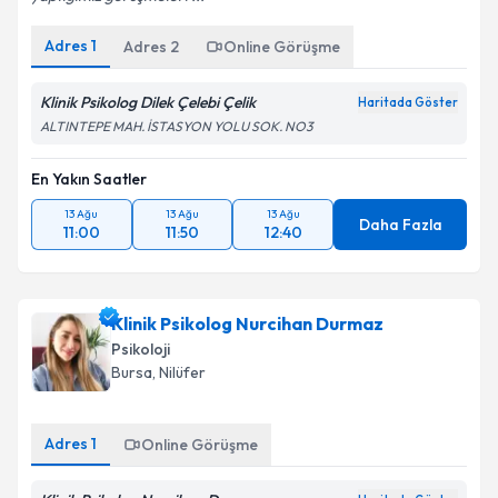
Adres
1
Adres
2
Online Görüşme
Klinik Psikolog Dilek Çelebi Çelik
Haritada Göster
ALTINTEPE MAH. İSTASYON YOLU SOK. NO3
En Yakın Saatler
13 Ağu
13 Ağu
13 Ağu
Daha Fazla
11:00
11:50
12:40
Klinik Psikolog Nurcihan Durmaz
Psikoloji
Bursa
, Nilüfer
Adres
1
Online Görüşme