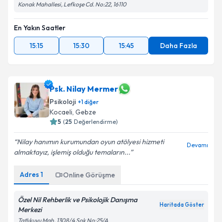
Konak Mahallesi, Lefkoşe Cd. No:22, 16110
En Yakın Saatler
15:15
15:30
15:45
Daha Fazla
Psk. Nilay Mermer
Psikoloji
+
1
diğer
Kocaeli
, Gebze
5
(
25
Değerlendirme)
Nilay hanımın kurumundan oyun atölyesi hizmeti
Devamı
almaktayız, işlemiş olduğu temaların...
Adres
1
Online Görüşme
Özel Nil Rehberlik ve Psikolojik Danışma
Haritada Göster
Merkezi
Tatlıkuyu Mah. 1308/4 Sok No:25/A