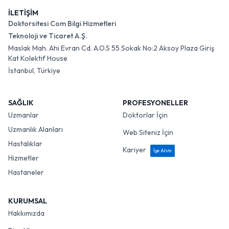
İLETİŞİM
Doktorsitesi Com Bilgi Hizmetleri
Teknoloji ve Ticaret A.Ş.
Maslak Mah. Ahi Evran Cd. A.O.S 55 Sokak No:2 Aksoy Plaza Giriş
Kat Kolektif House
İstanbul, Türkiye
SAĞLIK
PROFESYONELLER
Uzmanlar
Doktorlar İçin
Uzmanlık Alanları
Web Siteniz İçin
Hastalıklar
Kariyer
İşe Alım
Hizmetler
Hastaneler
KURUMSAL
Hakkımızda