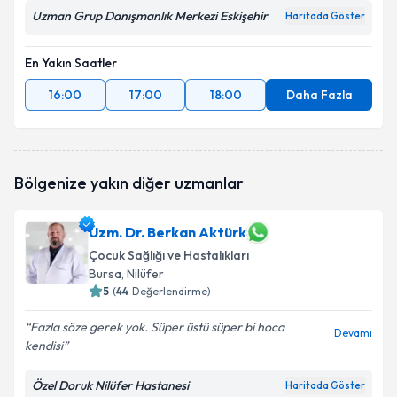
Uzman Grup Danışmanlık Merkezi Eskişehir
Haritada Göster
En Yakın Saatler
16:00
17:00
18:00
Daha Fazla
Bölgenize yakın diğer uzmanlar
Uzm. Dr. Berkan Aktürk
Çocuk Sağlığı ve Hastalıkları
Bursa
, Nilüfer
5
(
44
Değerlendirme)
Fazla söze gerek yok. Süper üstü süper bi hoca
Devamı
kendisi
Özel Doruk Nilüfer Hastanesi
Haritada Göster