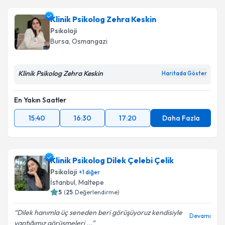
Klinik Psikolog Zehra Keskin
Psikoloji
Bursa
, Osmangazi
Klinik Psikolog Zehra Keskin
Haritada Göster
En Yakın Saatler
15:40
16:30
17:20
Daha Fazla
Klinik Psikolog Dilek Çelebi Çelik
Psikoloji
+
1
diğer
İstanbul
, Maltepe
5
(
25
Değerlendirme)
Dilek hanımla üç seneden beri görüşüyoruz kendisiyle
Devamı
yaptığımız görüşmeleri ...