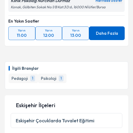
Klinik Psikolog Nurcihan Durmaz
Haritada Göster
Konak, Gülbiten Sokak No:1/B Kat:3 D:6, 16000 Ni̇lüfer/Bursa
En Yakın Saatler
Yarın
Yarın
Yarın
Daha Fazla
11:00
12:00
13:00
İlgili Branşlar
Pedagoji
Psikoloji
1
1
Eskişehir İlçeleri
Eskişehir
Çocuklarda Tuvalet Eğitimi