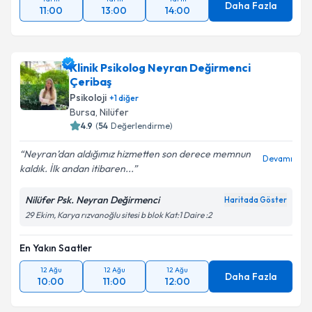
Daha Fazla
11:00
13:00
14:00
Klinik Psikolog Neyran Değirmenci
Çeribaş
Psikoloji
+
1
diğer
Bursa
, Nilüfer
4.9
(
54
Değerlendirme)
Neyran’dan aldığımız hizmetten son derece memnun
Devamı
kaldık. İlk andan itibaren...
Nilüfer Psk. Neyran Değirmenci
Haritada Göster
29 Ekim, Karya rızvanoğlu sitesi b blok Kat:1 Daire :2
En Yakın Saatler
12 Ağu
12 Ağu
12 Ağu
Daha Fazla
10:00
11:00
12:00