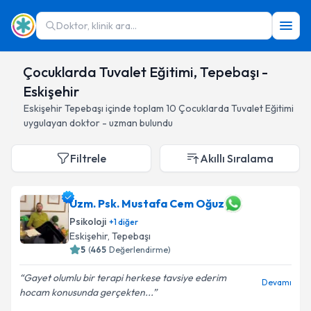
Doktor, klinik ara...
Çocuklarda Tuvalet Eğitimi, Tepebaşı -
Eskişehir
Eskişehir
Tepebaşı
içinde toplam
10
Çocuklarda Tuvalet Eğitimi
uygulayan doktor - uzman bulundu
Filtrele
Akıllı Sıralama
Uzm. Psk. Mustafa Cem Oğuz
Psikoloji
+
1
diğer
Eskişehir
, Tepebaşı
5
(
465
Değerlendirme)
Gayet olumlu bir terapi herkese tavsiye ederim
Devamı
hocam konusunda gerçekten...