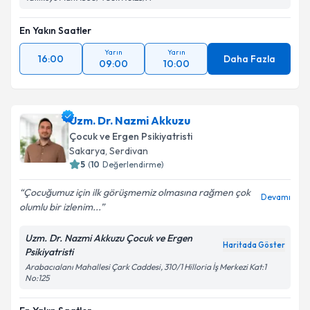
En Yakın Saatler
Yarın
Yarın
16:00
Daha Fazla
09:00
10:00
Uzm. Dr. Nazmi Akkuzu
Çocuk ve Ergen Psikiyatristi
Sakarya
, Serdivan
5
(
10
Değerlendirme)
Çocuğumuz için ilk görüşmemiz olmasına rağmen çok
Devamı
olumlu bir izlenim...
Uzm. Dr. Nazmi Akkuzu Çocuk ve Ergen
Haritada Göster
Psikiyatristi
Arabacıalanı Mahallesi Çark Caddesi, 310/1 Hilloria İş Merkezi Kat:1
No:125