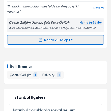
E-posta Adresiniz
Aradığım kanı buldum kestelde bir ihtiyaç iyi ki
Devamı
varsınız.
Çocuk Gelişim Uzmanı Şule Sena Öztürk
Haritada Göster
A.V.P MAH BURSA CADDESİ NO 47 ALKAN İŞ HANI KAT 3 DAİRE 12
Kişisel verilerimin işlenmesine ilişkin
Aydınlatma
Metni
'ni okudum ve kişisel verilerimin belirtilen
kapsamda işlenmesini kabul ediyorum.
Randevu Talep Et
Randevu Takvimi Talebi
Takvim Talebini Gönder
Çocuk Gelişim Uzmanı Şule Sena Öztürk
için
randevu takvimi talebi oluşturun. Size bu uzmandan
İlgili Branşlar
randevu almanız için bir takvim hazırlandığında e-
posta ile bilgilendireceğiz.
Çocuk Gelişim
Psikoloji
1
1
E-posta Adresiniz
İstanbul İlçeleri
Kişisel verilerimin işlenmesine ilişkin
Aydınlatma
İstanbul
Çocuklarda sosyal gelişim