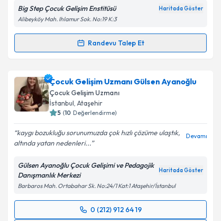
Big Step Çocuk Gelişim Enstitüsü
Haritada Göster
Alibeyköy Mah. Ihlamur Sok. No:19 K:3
Randevu Talep Et
Randevu Takvimi Talebi
Çocuk Gelişim Uzmanı Pınar Üstyol Güneş
için
Çocuk Gelişim Uzmanı Gülsen Ayanoğlu
randevu takvimi talebi oluşturun. Size bu uzmandan
Çocuk Gelişim Uzmanı
randevu almanız için bir takvim hazırlandığında e-
İstanbul
, Ataşehir
posta ile bilgilendireceğiz.
5
(
10
Değerlendirme)
E-posta Adresiniz
kaygı bozukluğu sorunumuzda çok hızlı çözüme ulaştık,
Devamı
altında yatan nedenleri...
Gülsen Ayanoğlu Çocuk Gelişimi ve Pedagojik
Haritada Göster
Danışmanlık Merkezi
Kişisel verilerimin işlenmesine ilişkin
Aydınlatma
Barbaros Mah. Ortabahar Sk. No:24/1 Kat:1 Ataşehir/İstanbul
Metni
'ni okudum ve kişisel verilerimin belirtilen
kapsamda işlenmesini kabul ediyorum.
0 (212) 912 64 19
Randevu Takvimi Talebi