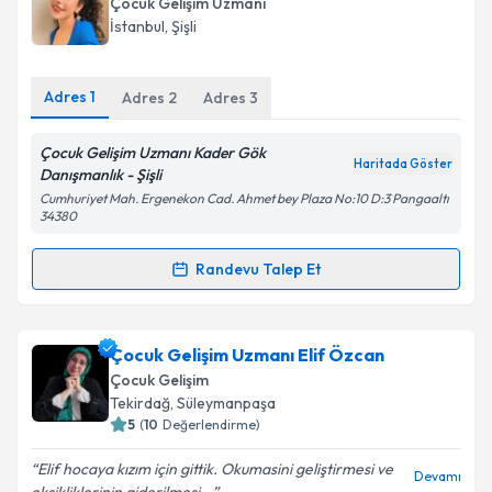
Çocuk Gelişim Uzmanı
randevu almanız için bir takvim hazırlandığında e-
İstanbul
, Şişli
posta ile bilgilendireceğiz.
E-posta Adresiniz
Adres
1
Adres
2
Adres
3
Çocuk Gelişim Uzmanı Kader Gök
Haritada Göster
Danışmanlık - Şişli
Kişisel verilerimin işlenmesine ilişkin
Aydınlatma
Cumhuriyet Mah. Ergenekon Cad. Ahmet bey Plaza No:10 D:3 Pangaaltı
Metni
'ni okudum ve kişisel verilerimin belirtilen
34380
kapsamda işlenmesini kabul ediyorum.
Randevu Talep Et
Randevu Takvimi Talebi
Takvim Talebini Gönder
Çocuk Gelişim Uzmanı Kader Gök
için randevu
Çocuk Gelişim Uzmanı Elif Özcan
takvimi talebi oluşturun. Size bu uzmandan randevu
Çocuk Gelişim
almanız için bir takvim hazırlandığında e-posta ile
Tekirdağ
, Süleymanpaşa
bilgilendireceğiz.
5
(
10
Değerlendirme)
E-posta Adresiniz
Elif hocaya kızım için gittik. Okumasini geliştirmesi ve
Devamı