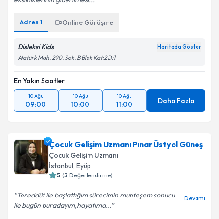
eksikliklerinin giderilmesi...
Adres
1
Online Görüşme
Kişisel verilerimin işlenmesine ilişkin
Aydınlatma
Metni
'ni okudum ve kişisel verilerimin belirtilen
Disleksi Kids
Haritada Göster
kapsamda işlenmesini kabul ediyorum.
Atatürk Mah. 290. Sok. B Blok Kat:2 D:1
En Yakın Saatler
Takvim Talebini Gönder
10 Ağu
10 Ağu
10 Ağu
Daha Fazla
09:00
10:00
11:00
Çocuk Gelişim Uzmanı Pınar Üstyol Güneş
Çocuk Gelişim Uzmanı
İstanbul
, Eyüp
5
(
3
Değerlendirme)
Tereddüt ile başlattığım sürecimin muhteşem sonucu
Devamı
ile bugün buradayım,hayatıma...