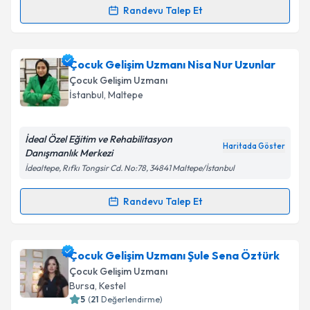
Takvim Talebini Gönder
Randevu Talep Et
Çocuk Gelişim Uzmanı Gülsen Ayanoğlu
için
randevu takvimi talebi oluşturun. Size bu uzmandan
Çocuk Gelişim Uzmanı Nisa Nur Uzunlar
randevu almanız için bir takvim hazırlandığında e-
posta ile bilgilendireceğiz.
Çocuk Gelişim Uzmanı
İstanbul
, Maltepe
E-posta Adresiniz
İdeal Özel Eğitim ve Rehabilitasyon
Haritada Göster
Danışmanlık Merkezi
İdealtepe, Rıfkı Tongsir Cd. No:78, 34841 Maltepe/İstanbul
Kişisel verilerimin işlenmesine ilişkin
Aydınlatma
Metni
'ni okudum ve kişisel verilerimin belirtilen
Randevu Talep Et
kapsamda işlenmesini kabul ediyorum.
Randevu Takvimi Talebi
Takvim Talebini Gönder
Çocuk Gelişim Uzmanı Nisa Nur Uzunlar
için
Çocuk Gelişim Uzmanı Şule Sena Öztürk
randevu takvimi talebi oluşturun. Size bu uzmandan
Çocuk Gelişim Uzmanı
randevu almanız için bir takvim hazırlandığında e-
Bursa
, Kestel
posta ile bilgilendireceğiz.
5
(
21
Değerlendirme)