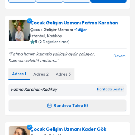
Çocuk Gelişim Uzmanı Fatma Karahan
Çocuk Gelişim Uzmanı
+
1
diğer
İstanbul
, Kadıköy
5
(
2
Değerlendirme)
Fatma hanım kızımızla yaklaşık aydır çalışıyor.
Devamı
Kızımızın selektif mutizm...
Adres
1
Adres
2
Adres
3
Fatma Karahan-Kadıköy
Haritada Göster
Randevu Talep Et
Randevu Takvimi Talebi
Çocuk Gelişim Uzmanı Fatma Karahan
için
Çocuk Gelişim Uzmanı Kader Gök
randevu takvimi talebi oluşturun. Size bu uzmandan