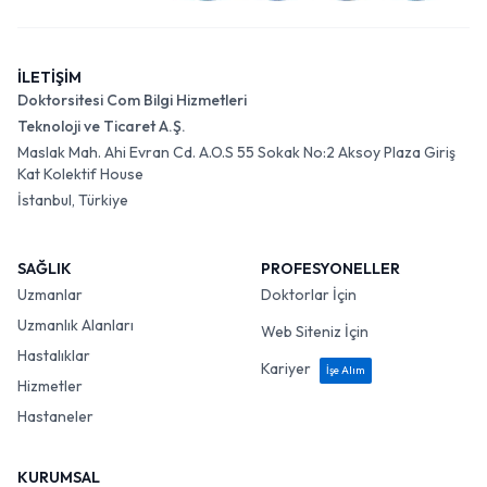
İLETİŞİM
Doktorsitesi Com Bilgi Hizmetleri
Teknoloji ve Ticaret A.Ş.
Maslak Mah. Ahi Evran Cd. A.O.S 55 Sokak No:2 Aksoy Plaza Giriş
Kat Kolektif House
İstanbul, Türkiye
SAĞLIK
PROFESYONELLER
Uzmanlar
Doktorlar İçin
Uzmanlık Alanları
Web Siteniz İçin
Hastalıklar
Kariyer
İşe Alım
Hizmetler
Hastaneler
KURUMSAL