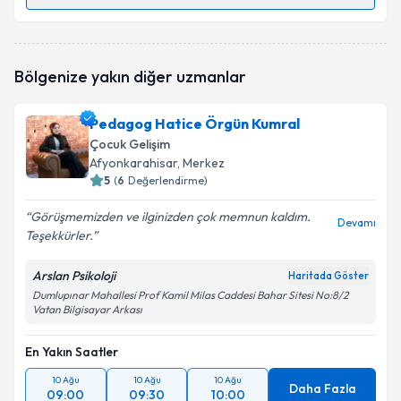
Randevu Takvimi Talebi
Psk. Gizem Yılmaz
için randevu takvimi talebi
Bölgenize yakın diğer uzmanlar
oluşturun. Size bu uzmandan randevu almanız için bir
takvim hazırlandığında e-posta ile bilgilendireceğiz.
Pedagog Hatice Örgün Kumral
E-posta Adresiniz
Çocuk Gelişim
Afyonkarahisar
, Merkez
5
(
6
Değerlendirme)
Görüşmemizden ve ilginizden çok memnun kaldım.
Kişisel verilerimin işlenmesine ilişkin
Aydınlatma
Devamı
Teşekkürler.
Metni
'ni okudum ve kişisel verilerimin belirtilen
kapsamda işlenmesini kabul ediyorum.
Arslan Psikoloji
Haritada Göster
Dumlupınar Mahallesi Prof Kamil Milas Caddesi Bahar Sitesi No:8/2
Vatan Bilgisayar Arkası
Takvim Talebini Gönder
En Yakın Saatler
10 Ağu
10 Ağu
10 Ağu
Daha Fazla
09:00
09:30
10:00