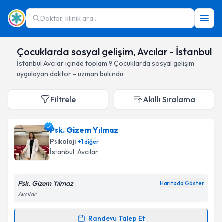
Doktor, klinik ara...
Çocuklarda sosyal gelişim, Avcılar - İstanbul
İstanbul
Avcılar
içinde toplam
9
Çocuklarda sosyal gelişim
uygulayan doktor - uzman bulundu
Filtrele
Akıllı Sıralama
Psk. Gizem Yılmaz
Psikoloji
+
1
diğer
İstanbul
, Avcılar
Psk. Gizem Yılmaz
Haritada Göster
Avcılar
Randevu Talep Et