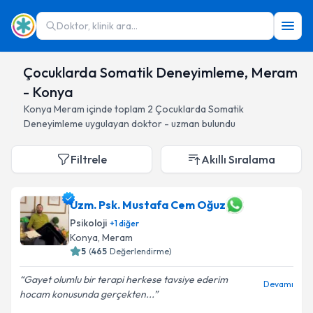
Doktor, klinik ara...
Çocuklarda Somatik Deneyimleme, Meram
- Konya
Konya
Meram
içinde toplam
2
Çocuklarda Somatik
Deneyimleme
uygulayan doktor - uzman bulundu
Filtrele
Akıllı Sıralama
Uzm. Psk. Mustafa Cem Oğuz
Psikoloji
+
1
diğer
Konya
, Meram
5
(
465
Değerlendirme)
Gayet olumlu bir terapi herkese tavsiye ederim
Devamı
hocam konusunda gerçekten...