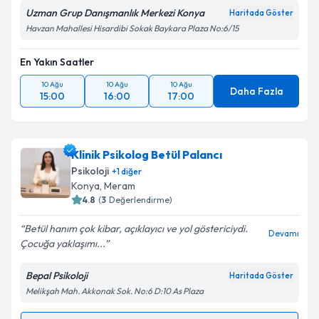
Uzman Grup Danışmanlık Merkezi Konya
Haritada Göster
Havzan Mahallesi Hisardibi Sokak Baykara Plaza No:6/15
En Yakın Saatler
10 Ağu
10 Ağu
10 Ağu
Daha Fazla
15:00
16:00
17:00
Klinik Psikolog Betül Palancı
Psikoloji
+
1
diğer
Konya
, Meram
4.8
(
3
Değerlendirme)
Betül hanım çok kibar, açıklayıcı ve yol göstericiydi.
Devamı
Çocuğa yaklaşımı...
Bepal Psikoloji
Haritada Göster
Melikşah Mah. Akkonak Sok. No:6 D:10 As Plaza