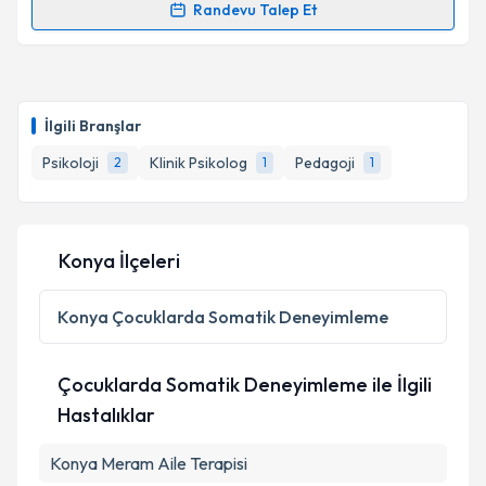
Randevu Talep Et
Randevu Takvimi Talebi
Klinik Psikolog Betül Palancı
için randevu takvimi
talebi oluşturun. Size bu uzmandan randevu almanız
İlgili Branşlar
için bir takvim hazırlandığında e-posta ile
bilgilendireceğiz.
Psikoloji
Klinik Psikolog
Pedagoji
2
1
1
E-posta Adresiniz
Konya İlçeleri
Kişisel verilerimin işlenmesine ilişkin
Aydınlatma
Konya
Çocuklarda Somatik Deneyimleme
Metni
'ni okudum ve kişisel verilerimin belirtilen
kapsamda işlenmesini kabul ediyorum.
Çocuklarda Somatik Deneyimleme ile İlgili
Hastalıklar
Takvim Talebini Gönder
Konya Meram Aile Terapisi