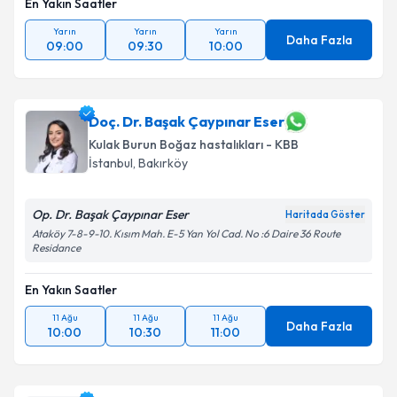
En Yakın Saatler
Yarın
Yarın
Yarın
Daha Fazla
09:00
09:30
10:00
Doç. Dr. Başak Çaypınar Eser
Kulak Burun Boğaz hastalıkları - KBB
İstanbul
, Bakırköy
Op. Dr. Başak Çaypınar Eser
Haritada Göster
Ataköy 7-8-9-10. Kısım Mah. E-5 Yan Yol Cad. No :6 Daire 36 Route
Residance
En Yakın Saatler
11 Ağu
11 Ağu
11 Ağu
Daha Fazla
10:00
10:30
11:00