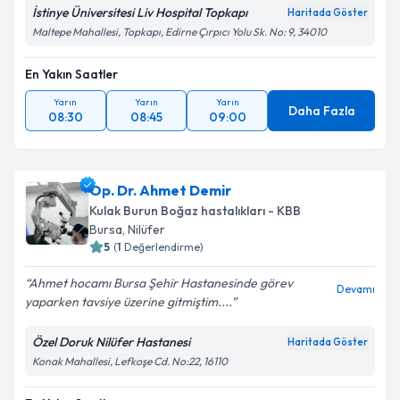
İstinye Üniversitesi Liv Hospital Topkapı
Haritada Göster
Maltepe Mahallesi, Topkapı, Edirne Çırpıcı Yolu Sk. No: 9, 34010
En Yakın Saatler
Yarın
Yarın
Yarın
Daha Fazla
08:30
08:45
09:00
Op. Dr. Ahmet Demir
Kulak Burun Boğaz hastalıkları - KBB
Bursa
, Nilüfer
5
(
1
Değerlendirme)
Ahmet hocamı Bursa Şehir Hastanesinde görev
Devamı
yaparken tavsiye üzerine gitmiştim....
Özel Doruk Nilüfer Hastanesi
Haritada Göster
Konak Mahallesi, Lefkoşe Cd. No:22, 16110