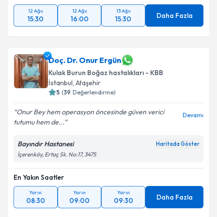
12 Ağu
12 Ağu
13 Ağu
Daha Fazla
15:30
16:00
15:30
Doç. Dr. Onur Ergün
Kulak Burun Boğaz hastalıkları - KBB
İstanbul
, Ataşehir
5
(
39
Değerlendirme)
Onur Bey hem operasyon öncesinde güven verici
Devamı
tutumu hem de...
Bayındır Hastanesi
Haritada Göster
İçerenköy, Ertaç Sk. No:17, 3475
En Yakın Saatler
Yarın
Yarın
Yarın
Daha Fazla
08:30
09:00
09:30