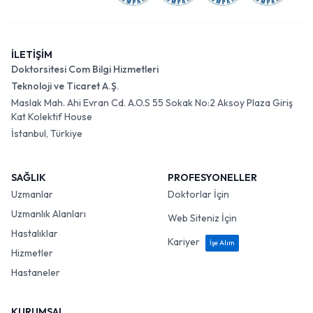
İLETİŞİM
Doktorsitesi Com Bilgi Hizmetleri
Teknoloji ve Ticaret A.Ş.
Maslak Mah. Ahi Evran Cd. A.O.S 55 Sokak No:2 Aksoy Plaza Giriş
Kat Kolektif House
İstanbul, Türkiye
SAĞLIK
PROFESYONELLER
Uzmanlar
Doktorlar İçin
Uzmanlık Alanları
Web Siteniz İçin
Hastalıklar
Kariyer
İşe Alım
Hizmetler
Hastaneler
KURUMSAL