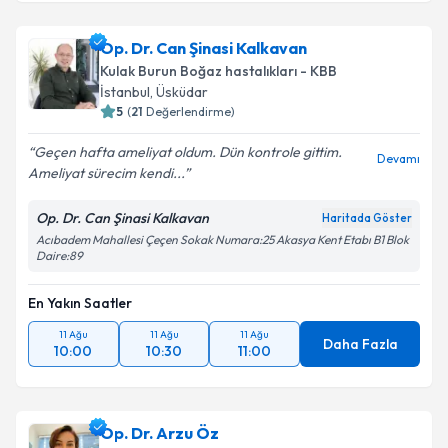
Op. Dr. Can Şinasi Kalkavan
Kulak Burun Boğaz hastalıkları - KBB
İstanbul
, Üsküdar
5
(
21
Değerlendirme)
Geçen hafta ameliyat oldum. Dün kontrole gittim.
Devamı
Ameliyat sürecim kendi...
Op. Dr. Can Şinasi Kalkavan
Haritada Göster
Acıbadem Mahallesi Çeçen Sokak Numara:25 Akasya Kent Etabı B1 Blok
Daire:89
En Yakın Saatler
11 Ağu
11 Ağu
11 Ağu
Daha Fazla
10:00
10:30
11:00
Op. Dr. Arzu Öz