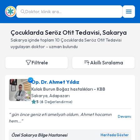
Doktor, klinik ara...
Çocuklarda Seröz Otit Tedavisi, Sakarya
Sakarya
içinde toplam
10
Çocuklarda Seröz Otit Tedavisi
uygulayan doktor - uzman bulundu
Filtrele
Akıllı Sıralama
Op. Dr. Ahmet Yıldız
Kulak Burun Boğaz hastalıkları - KBB
Sakarya
, Adapazarı
5
(
6
Değerlendirme)
gün önce geniz eti ameliyatı oldum. Ahmet hocamın
Devamı
hem...
Özel Sakarya Bilge Hastanesi
Haritada Göster