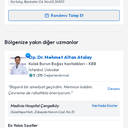
Kurtuluş, Bankalar Cd. No:63, 54100
Randevu Talep Et
Randevu Takvimi Talebi
Op. Dr. Ahmet Yıldız
için randevu takvimi talebi
Bölgenize yakın diğer uzmanlar
oluşturun. Size bu uzmandan randevu almanız için bir
takvim hazırlandığında e-posta ile bilgilendireceğiz.
Op. Dr. Mehmet Altan Atalay
E-posta Adresiniz
Kulak Burun Boğaz hastalıkları - KBB
İstanbul
, Üsküdar
5
(
215
Değerlendirme)
Başarılı bir ameliyat geçirdim. Memnun kaldım.
Kişisel verilerimin işlenmesine ilişkin
Aydınlatma
Devamı
Çevreme de rahatlıkla öneriyorum.
Metni
'ni okudum ve kişisel verilerimin belirtilen
kapsamda işlenmesini kabul ediyorum.
Medivia Hospital Çengelköy
Haritada Göster
Güzeltepe Mah. Zübeyde Hanım Cad. No:15
Takvim Talebini Gönder
En Yakın Saatler