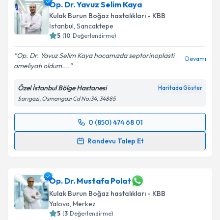
Op. Dr. Yavuz Selim Kaya
Kulak Burun Boğaz hastalıkları - KBB
İstanbul
, Sancaktepe
5
(
10
Değerlendirme)
Op. Dr. Yavuz Selim Kaya hocamızda septorinoplasti
Devamı
ameliyatı oldum....
Özel İstanbul Bölge Hastanesi
Haritada Göster
Sarıgazi, Osmangazi Cd No:34, 34885
0 (850) 474 68 01
Randevu Takvimi Talebi
Randevu Talep Et
Op. Dr. Yavuz Selim Kaya
için randevu takvimi talebi
oluşturun. Size bu uzmandan randevu almanız için bir
takvim hazırlandığında e-posta ile bilgilendireceğiz.
Op. Dr. Mustafa Polat
Kulak Burun Boğaz hastalıkları - KBB
E-posta Adresiniz
Yalova
, Merkez
5
(
3
Değerlendirme)