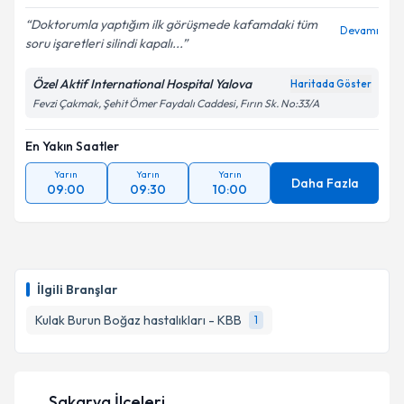
Doktorumla yaptığım ilk görüşmede kafamdaki tüm
Devamı
soru işaretleri silindi kapalı...
Kişisel verilerimin işlenmesine ilişkin
Aydınlatma
Metni
'ni okudum ve kişisel verilerimin belirtilen
Özel Aktif International Hospital Yalova
Haritada Göster
kapsamda işlenmesini kabul ediyorum.
Fevzi Çakmak, Şehit Ömer Faydalı Caddesi, Fırın Sk. No:33/A
Takvim Talebini Gönder
En Yakın Saatler
Yarın
Yarın
Yarın
Daha Fazla
09:00
09:30
10:00
İlgili Branşlar
Kulak Burun Boğaz hastalıkları - KBB
1
Sakarya İlçeleri