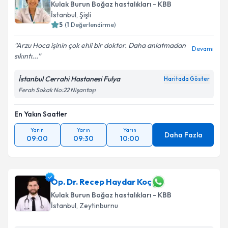
Kulak Burun Boğaz hastalıkları - KBB
İstanbul
, Şişli
5
(
1
Değerlendirme)
Arzu Hoca işinin çok ehli bir doktor. Daha anlatmadan
Devamı
sıkıntı...
İstanbul Cerrahi Hastanesi Fulya
Haritada Göster
Ferah Sokak No:22 Nişantaşı
En Yakın Saatler
Yarın
Yarın
Yarın
Daha Fazla
09:00
09:30
10:00
Op. Dr. Recep Haydar Koç
Kulak Burun Boğaz hastalıkları - KBB
İstanbul
, Zeytinburnu