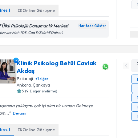
dres
1
Online Görüşme
if Ülkü Psikolojik Danışmanlık Merkezi
Haritada Göster
dızevler Mah.708. Cad 8/B Kat:3 Daire:4
Klinik Psikolog Betül Cavlak
Akdaş
Psikoloji
+
1
diğer
Ankara
, Çankaya
5
(
9
Değerlendirme)
ışanına yaklaşımı çok iyi olan bir uzman Gelmeye
am...
Devamı
dres
1
Online Görüşme