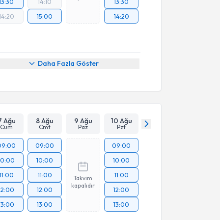
13:30
14:10
13:30
14:20
15:00
14:20
Daha Fazla Göster
7 Ağu
8 Ağu
9 Ağu
10 Ağu
Cum
Cmt
Paz
Pzt
09:00
09:00
09:00
10:00
10:00
10:00
11:00
11:00
11:00
Takvim
kapalıdır
12:00
12:00
12:00
13:00
13:00
13:00