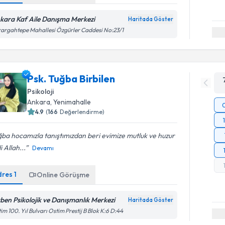
kara Kaf Aile Danışma Merkezi
Haritada Göster
argahtepe Mahallesi Özgürler Caddesi No:23/1
Psk. Tuğba Birbilen
Psikoloji
Ankara
, Yenimahalle
4.9
(
166
Değerlendirme)
ba hocamızla tanıştımızdan beri evimize mutluk ve huzur
i Allah...
Devamı
dres
1
Online Görüşme
rben Psikolojik ve Danışmanlık Merkezi
Haritada Göster
im 100. Yıl Bulvarı Ostim Prestij B Blok K:6 D:44