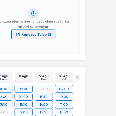
lgilendireceğiz.
resiniz
u uzmandan online randevu alabileceğin bir
takvimi bulunmuyor.
Randevu Talep Et
 verilerimin işlenmesine ilişkin
Aydınlatma Metni
'ni
 ve kişisel verilerimin belirtilen kapsamda
esini kabul ediyorum.
Takvim Talebini Gönder
7 Ağu
8 Ağu
9 Ağu
10 Ağu
Cum
Cmt
Paz
Pzt
11:00
09:00
12:00
09:00
12:00
10:00
13:30
10:00
13:00
11:00
14:30
11:00
14:00
12:00
15:30
12:00