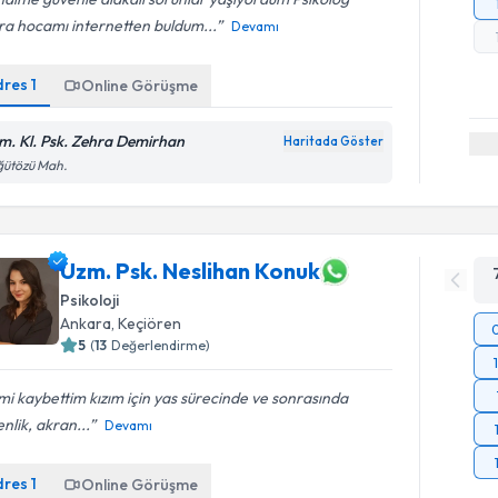
ra hocamı internetten buldum...
Devamı
dres
1
Online Görüşme
m. Kl. Psk. Zehra Demirhan
Haritada Göster
ğütözü Mah.
Uzm. Psk. Neslihan Konuk
Psikoloji
Ankara
, Keçiören
5
(
13
Değerlendirme)
mi kaybettim kızım için yas sürecinde ve sonrasında
nlik, akran...
Devamı
dres
1
Online Görüşme