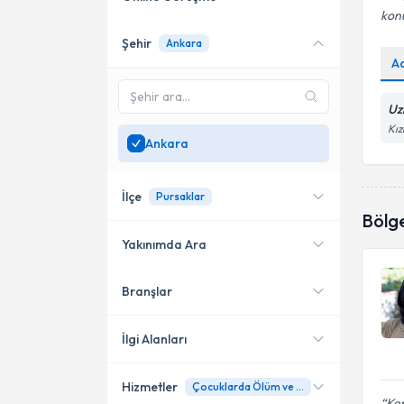
kon
Şehir
Ankara
Online danışmanlık sunan
A
uzmanları göster
Sadece
Ankara
bölgesinde
Uz
uzman ara
Kız
Ankara
İlçe
Pursaklar
Bölg
Yakınımda Ara
Branşlar
Konumuma yakın uzmanları
Çankaya
göster
Etimesgut
İlgi Alanları
Keçiören
Hizmetler
Çocuklarda Ölüm ve Yas Terapisi
Pedagoji
Ken