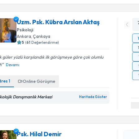
Uzm. Psk. Kübra Arslan Aktaş
Psikoloji
Ankara
, Çankaya
5
(
61
Değerlendirme)
 güler yüzlü karşılandık ilk görüşmeye göre çok olumlu
i
Devamı
dres
1
Online Görüşme
ikolojik Danışmanlık Merkezi
Haritada Göster
Randevu T
Psk. Hilal
Psk. Hilal Demir
uzmandan ra