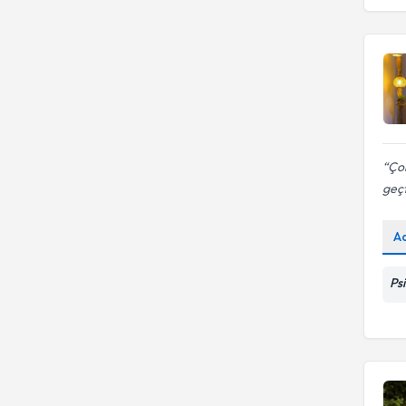
Çok
geçt
A
Ps