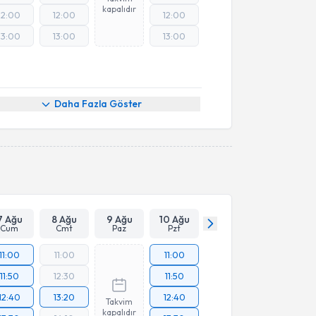
kapalıdır
12:00
12:00
12:00
13:00
13:00
13:00
Daha Fazla Göster
7 Ağu
8 Ağu
9 Ağu
10 Ağu
Cum
Cmt
Paz
Pzt
11:00
11:00
11:00
11:50
12:30
11:50
12:40
13:20
12:40
Takvim
kapalıdır