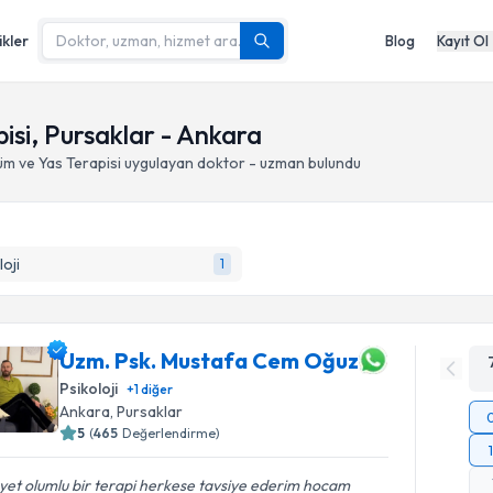
ikler
Blog
Kayıt Ol
isi, Pursaklar - Ankara
m ve Yas Terapisi
uygulayan doktor - uzman bulundu
loji
1
Uzm. Psk. Mustafa Cem Oğuz
Psikoloji
+
1
diğer
Ankara
, Pursaklar
5
(
465
Değerlendirme)
et olumlu bir terapi herkese tavsiye ederim hocam