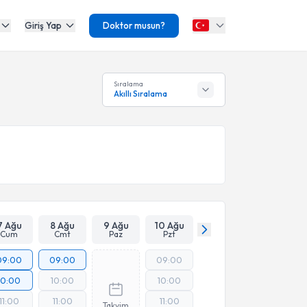
Giriş Yap
Doktor musun?
Sıralama
Akıllı Sıralama
7 Ağu
8 Ağu
9 Ağu
10 Ağu
Cum
Cmt
Paz
Pzt
09:00
09:00
09:00
10:00
10:00
10:00
11:00
11:00
11:00
Takvim