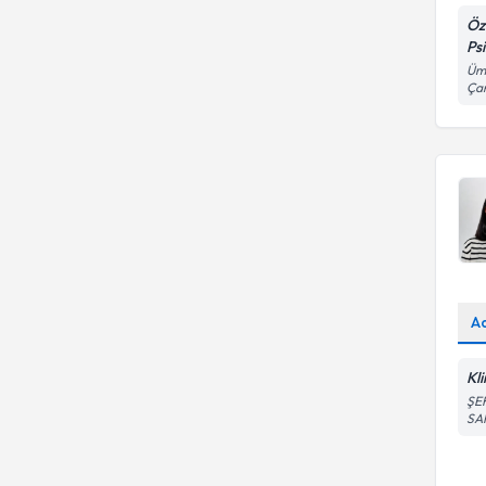
Öz
Ps
Ümi
Ça
A
Kl
ŞE
SA