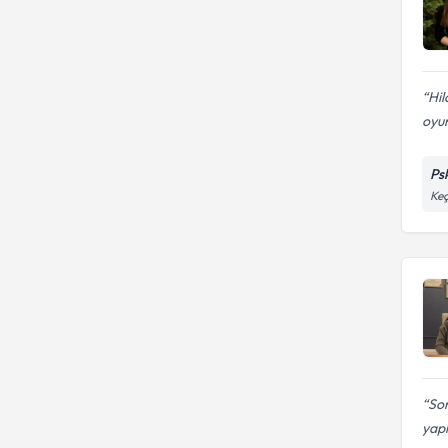
Hil
oyun
Ps
Keç
Sor
yapı