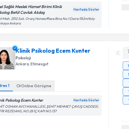
el Sağlık Meslek Hizmet Birimi Klinik
Haritada Göster
ikolog Betül Cavlak Akdaş
t Mah. 2512.Sok. Oranj Homeoffiece Bina No:1 Daire:15Ümitköy
nkaya Ankara
Klinik Psikolog Ecem Kunter
Psikoloji
Ankara
, Etimesgut
dres
1
Online Görüşme
inik Psikolog Ecem Kunter
Haritada Göster
HİT OSMAN AVCI MAHALLESİ, ŞEHİT MEHMET ÇAVUŞ CADDESİ,
FİR REZİDANS, NO:28 İÇ KAPI NO:137
Randevu T