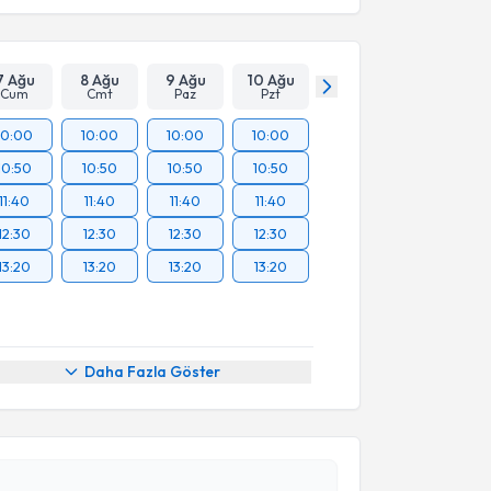
7 Ağu
8 Ağu
9 Ağu
10 Ağu
Cum
Cmt
Paz
Pzt
10:00
10:00
10:00
10:00
10:50
10:50
10:50
10:50
11:40
11:40
11:40
11:40
12:30
12:30
12:30
12:30
13:20
13:20
13:20
13:20
Daha Fazla Göster
akvimi Talebi
 Demir
için randevu takvimi talebi oluşturun. Size bu
ndevu almanız için bir takvim hazırlandığında e-