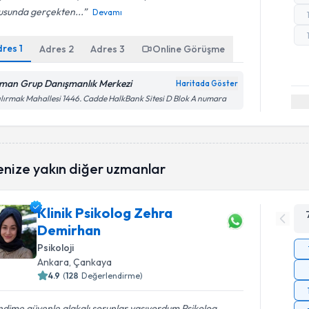
usunda gerçekten...
Devamı
dres
1
Adres
2
Adres
3
Online Görüşme
man Grup Danışmanlık Merkezi
Haritada Göster
ılırmak Mahallesi 1446. Cadde HalkBank Sitesi D Blok A numara
enize yakın diğer uzmanlar
Klinik Psikolog Zehra
Demirhan
Psikoloji
Ankara
, Çankaya
4.9
(
128
Değerlendirme)
dime güvenle alakalı sorunlar yaşıyordum Psikolog