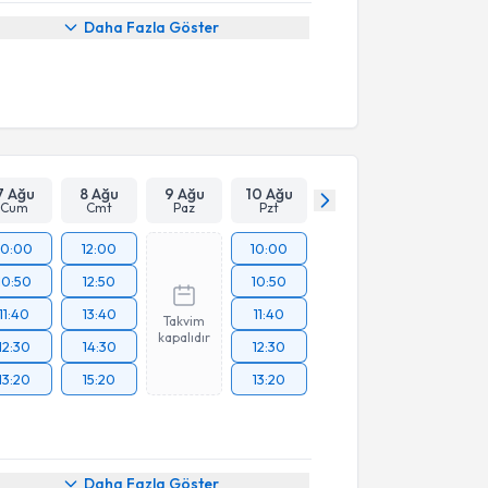
Daha Fazla Göster
7 Ağu
8 Ağu
9 Ağu
10 Ağu
Cum
Cmt
Paz
Pzt
10:00
12:00
10:00
10:50
12:50
10:50
11:40
13:40
11:40
Takvim
kapalıdır
12:30
14:30
12:30
13:20
15:20
13:20
akvimi Talebi
Daha Fazla Göster