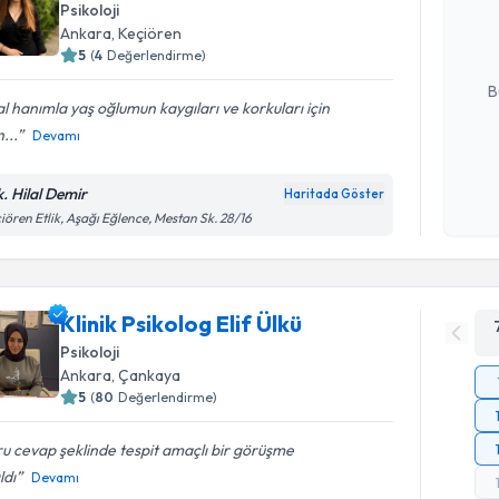
Psikoloji
posta ile bi
Ankara
, Keçiören
5
(
4
Değerlendirme)
E-posta Ad
B
al hanımla yaş oğlumun kaygıları ve korkuları için
...
Devamı
Kişisel
okudum
k. Hilal Demir
Haritada Göster
işlenm
iören Etlik, Aşağı Eğlence, Mestan Sk. 28/16
Klinik Psikolog Elif Ülkü
Psikoloji
Ankara
, Çankaya
5
(
80
Değerlendirme)
u cevap şeklinde tespit amaçlı bir görüşme
ldı
Devamı