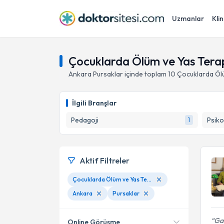
Uzmanlar
Klin
Çocuklarda Ölüm ve Yas Terap
Ankara
Pursaklar
içinde toplam
10
Çocuklarda Ölü
İlgili Branşlar
Pedagoji
Psiko
1
Aktif Filtreler
Çocuklarda Ölüm ve Yas Terapisi
Ankara
Pursaklar
Gay
Online Görüşme