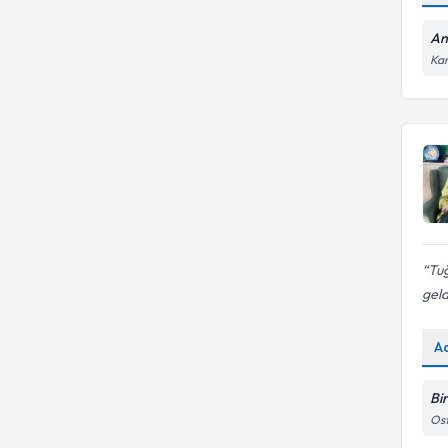
Agteankaragelişimenvanteri
Ergo
An
Kar
Eureko Sigorta
Tuğ
geld
A
Bi
Ost