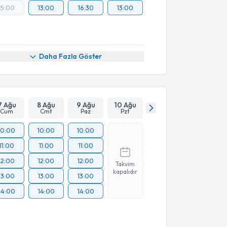
15:00
13:00
16:30
13:00
Daha Fazla Göster
7 Ağu
8 Ağu
9 Ağu
10 Ağu
Cum
Cmt
Paz
Pzt
10:00
10:00
10:00
11:00
11:00
11:00
12:00
12:00
12:00
Takvim
kapalıdır
13:00
13:00
13:00
14:00
14:00
14:00