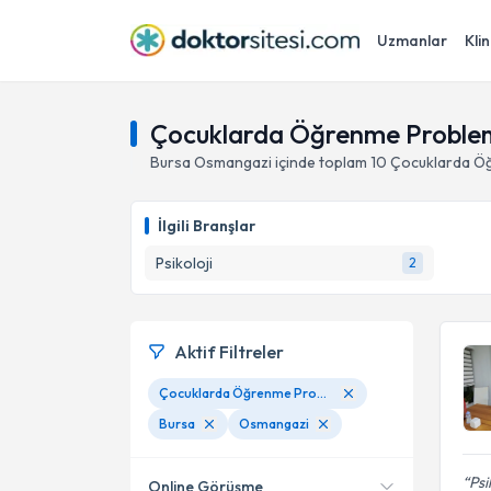
Uzmanlar
Klin
Çocuklarda Öğrenme Problem
Bursa
Osmangazi
içinde toplam
10
Çocuklarda Öğ
İlgili Branşlar
Psikoloji
2
Aktif Filtreler
Çocuklarda Öğrenme Problemleri
Bursa
Osmangazi
Psi
Online Görüşme