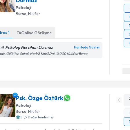
Durmaz
Psikoloji
Bursa
, Nilüfer
dres
1
Online Görüşme
inik Psikolog Nurcihan Durmaz
Haritada Göster
ak, Gülbiten Sokak No:1/B Kat:3 D:6, 16000 Ni̇lüfer/Bursa
Psk. Özge Öztürk
Psikoloji
Bursa
, Nilüfer
5
(
3
Değerlendirme)