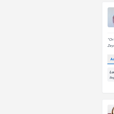
Dikkat eksikliği hiperaktivite
Ort
Zey
A
Lu
Beş