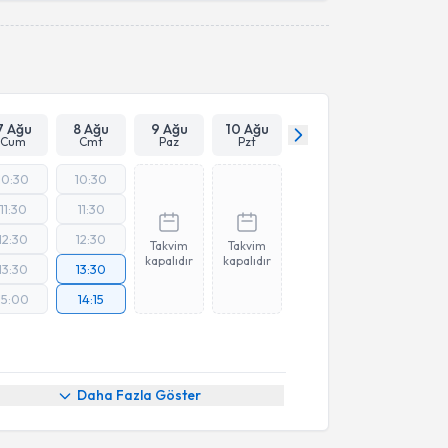
Takvim Talebini Gönder
7 Ağu
8 Ağu
9 Ağu
10 Ağu
Cum
Cmt
Paz
Pzt
10:30
10:30
11:30
11:30
12:30
12:30
Takvim
Takvim
kapalıdır
kapalıdır
13:30
13:30
15:00
14:15
Daha Fazla Göster