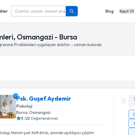
ikler
Blog
Kayıt Ol
leri, Osmangazi - Bursa
renme Problemleri
uygulayan doktor - uzman bulundu
Psk. Guşef Aydemir
Psikoloji
Bursa
, Osmangazi
5
(
22
Değerlendirme)
kolog Hanım çok tatlı birisi, anında açıklayıcı çözüm