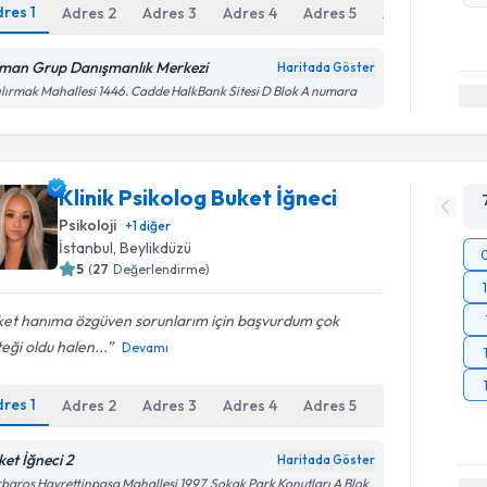
dres
1
Adres
2
Adres
3
Adres
4
Adres
5
Adres
6
man Grup Danışmanlık Merkezi
Haritada Göster
ılırmak Mahallesi 1446. Cadde HalkBank Sitesi D Blok A numara
Klinik Psikolog Buket İğneci
Psikoloji
+
1
diğer
İstanbul
, Beylikdüzü
5
(
27
Değerlendirme)
ket hanıma özgüven sorunlarım için başvurdum çok
eği oldu halen...
Devamı
dres
1
Adres
2
Adres
3
Adres
4
Adres
5
Online Gör
ket İğneci 2
Haritada Göster
baros Hayrettinpaşa Mahallesi 1997. Sokak Park Konutları A Blok