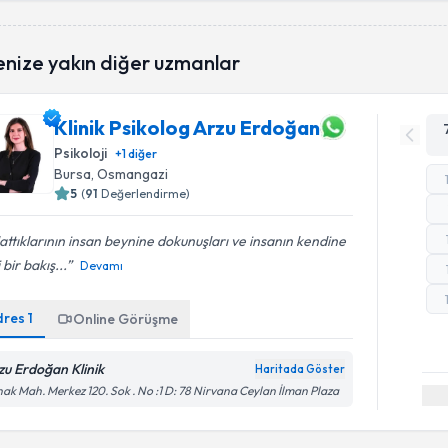
enize yakın diğer uzmanlar
Klinik Psikolog Arzu Erdoğan
Psikoloji
+
1
diğer
Bursa
, Osmangazi
5
(
91
Değerlendirme)
attıklarının insan beynine dokunuşları ve insanın kendine
 bir bakış...
Devamı
dres
1
Online Görüşme
zu Erdoğan Klinik
Haritada Göster
ak Mah. Merkez 120. Sok . No :1 D: 78 Nirvana Ceylan İlman Plaza