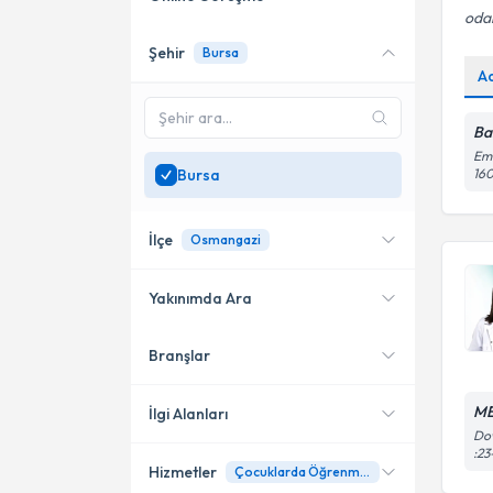
odak
Şehir
Bursa
Online danışmanlık sunan
A
uzmanları göster
Sadece
Bursa
bölgesinde
Ba
uzman ara
Eme
Bursa
16
İlçe
Osmangazi
Yakınımda Ara
Branşlar
Konumuma yakın uzmanları
Nilüfer
göster
Osmangazi
ME
İlgi Alanları
Dow
:23
Hizmetler
Çocuklarda Öğrenme Problemleri
Psikoloji