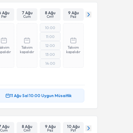
6 Ağu
7 Ağu
8 Ağu
9 Ağu
Per
Cum
Cmt
Paz
10:00
11:00
12:00
Takvim
Takvim
Takvim
palıdır
kapalıdır
kapalıdır
13:00
14:00
11 Ağu
Sal
10:00
Uygun Müsaitlik
7 Ağu
8 Ağu
9 Ağu
10 Ağu
Cum
Cmt
Paz
Pzt