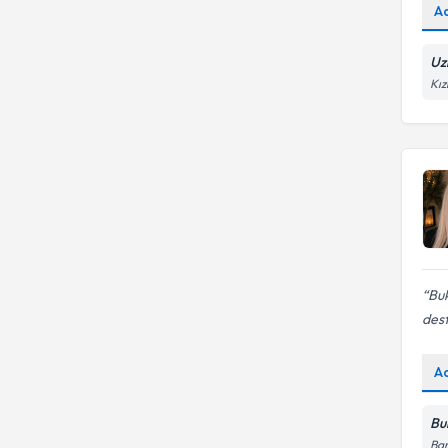
A
Uz
Kız
Bu
dest
A
Bu
Bar