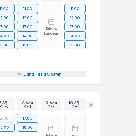
11:00
11:00
11:00
12:00
12:00
12:00
13:00
13:00
13:00
Takvim
kapalıdır
14:00
14:00
14:00
15:00
15:00
15:00
Daha Fazla Göster
7 Ağu
8 Ağu
9 Ağu
10 Ağu
Cum
Cmt
Paz
Pzt
12:00
17:00
18:00
18:00
Takvim
Takvim