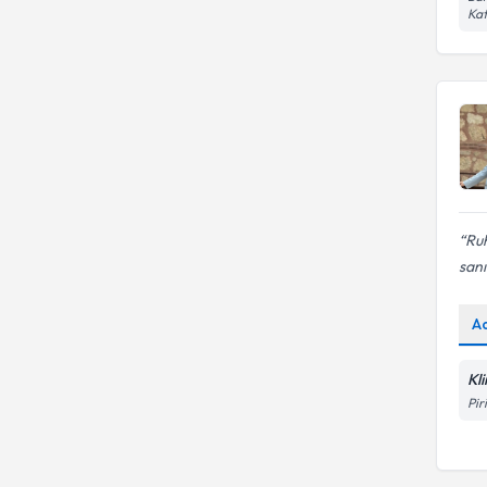
Kat
Ruh
sanı
A
Kl
Pir