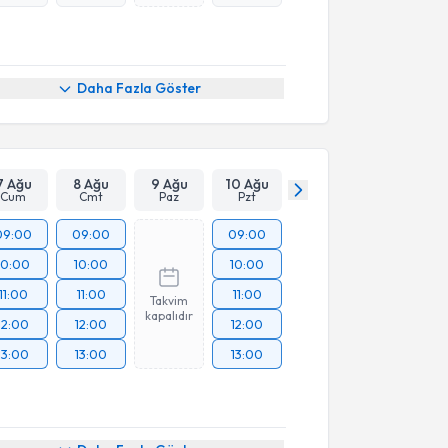
Online Görüşme
Daha Fazla Göster
7 Ağu
8 Ağu
9 Ağu
10 Ağu
Cum
Cmt
Paz
Pzt
09:00
09:00
09:00
10:00
10:00
10:00
11:00
11:00
11:00
Takvim
kapalıdır
12:00
12:00
12:00
13:00
13:00
13:00
üşme