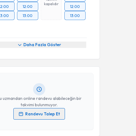
kapalıdır
12:00
12:00
12:00
13:00
13:00
13:00
Daha Fazla Göster
akvimi Talebi
a Kaya Şengül
için randevu takvimi talebi oluşturun.
andan randevu almanız için bir takvim
ında e-posta ile bilgilendireceğiz.
resiniz
u uzmandan online randevu alabileceğin bir
takvimi bulunmuyor.
Randevu Talep Et
 verilerimin işlenmesine ilişkin
Aydınlatma Metni
'ni
 ve kişisel verilerimin belirtilen kapsamda
esini kabul ediyorum.