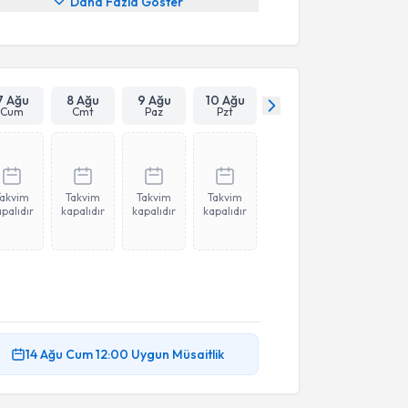
Daha Fazla Göster
7 Ağu
8 Ağu
9 Ağu
10 Ağu
Cum
Cmt
Paz
Pzt
Takvim
Takvim
Takvim
Takvim
palıdır
kapalıdır
kapalıdır
kapalıdır
14 Ağu
Cum
12:00
Uygun Müsaitlik