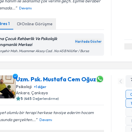
e hanım ile seansımız çok verimli geçti. Eşimle beraber
amızda...
Devamı
dres
1
Online Görüşme
na Çocuk Rehberlik Ve Psikolojik
Haritada Göster
nışmanlık Merkezi
ınşehir Mah. Muammer Aksoy Cad . No:45 B Nilüfer / Bursa
Uzm. Psk. Mustafa Cem Oğuz
Psikoloji
+
1
diğer
Ankara
, Çankaya
5
(
465
Değerlendirme)
et olumlu bir terapi herkese tavsiye ederim hocam
usunda gerçekten...
Devamı