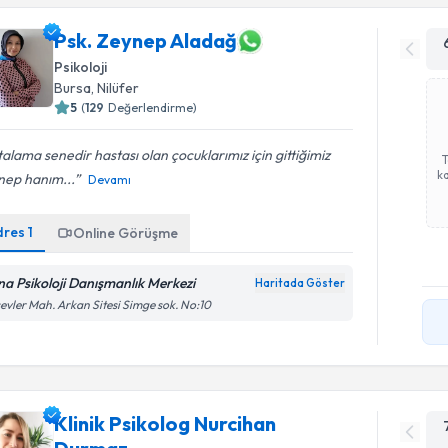
Psk. Zeynep Aladağ
Psikoloji
Bursa
, Nilüfer
5
(
129
Değerlendirme)
alama senedir hastası olan çocuklarımız için gittiğimiz
ka
nep hanım...
Devamı
dres
1
Online Görüşme
na Psikoloji Danışmanlık Merkezi
Haritada Göster
evler Mah. Arkan Sitesi Simge sok. No:10
Klinik Psikolog Nurcihan