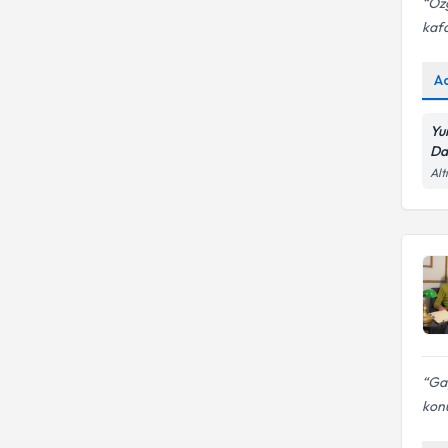
Özg
kaf
A
Yu
Da
Alt
Gay
kon