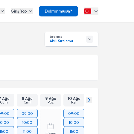
Giriş Yap
Doktor musun?
Sıralama
Akıllı Sıralama
7 Ağu
8 Ağu
9 Ağu
10 Ağu
Cum
Cmt
Paz
Pzt
09:00
09:00
09:00
10:00
10:00
10:00
11:00
11:00
11:00
Takvim