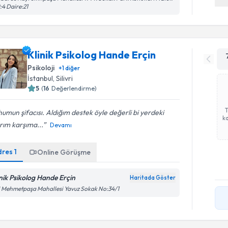
:4 Daire:21
Klinik Psikolog Hande Erçin
Psikoloji
+
1
diğer
İstanbul
, Silivri
5
(
16
Değerlendirme)
umun şifacısı. Aldığım destek öyle değerli bi yerdeki
ka
rım karşıma...
Devamı
dres
1
Online Görüşme
inik Psikolog Hande Erçin
Haritada Göster
i Mehmetpaşa Mahallesi Yavuz Sokak No:34/1