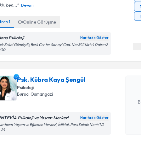
lı, ben...
Devamı
dres
1
Online Görüşme
lans Psikoloji
Haritada Göster
k Zekai Gümüşdiş Berk Center Sanayi Cad. No: 592 Kat :4 Daire :2
Randevu T
000
Psk. Kübr
Size bu uzm
Psk. Kübra Kaya Şengül
hazırlandığ
Psikoloji
E-posta Ad
Bursa
, Osmangazi
B
NTEVİA Psikoloji ve Yaşam Merkezi
Haritada Göster
Kişisel
ntown Yaşam ve Eğlence Merkezi, İstiklal, Pars Sokak No:4/1 D
-24
okudum
işlenm