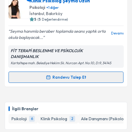
Psk. Duygu Derin
için randevu takvimi talebi
Klinik Psikolog Şeyma Uzun
oluşturun. Size bu uzmandan randevu almanız için bir
Psikoloji
+
1
diğer
takvim hazırlandığında e-posta ile bilgilendireceğiz.
İstanbul
, Bakırköy
5
(
5
Değerlendirme)
E-posta Adresiniz
Seyma hanımla beraber toplamda seans yaptık orta
Devamı
okula başlayacak...
FİT TERAPİ BESLENME VE PSİKOLOJİK
Kişisel verilerimin işlenmesine ilişkin
Aydınlatma
DANIŞMANLIK
Metni
'ni okudum ve kişisel verilerimin belirtilen
Kartaltepe mah. Belediye Hekim Sk. Nurcan Apt. No:10, D:9, 34145
kapsamda işlenmesini kabul ediyorum.
Randevu Talep Et
Randevu Takvimi Talebi
Takvim Talebini Gönder
Klinik Psikolog Şeyma Uzun
için randevu takvimi
talebi oluşturun. Size bu uzmandan randevu almanız
İlgili Branşlar
için bir takvim hazırlandığında e-posta ile
bilgilendireceğiz.
Psikoloji
Klinik Psikolog
Aile Danışmanı (Psikolog)
6
2
E-posta Adresiniz