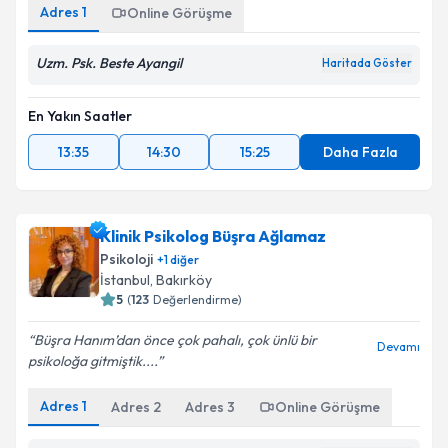
Adres
1
Online Görüşme
Uzm. Psk. Beste Ayangil
Haritada Göster
En Yakın Saatler
13:35
14:30
15:25
Daha Fazla
Klinik Psikolog Büşra Ağlamaz
Psikoloji
+
1
diğer
İstanbul
, Bakırköy
5
(
123
Değerlendirme)
Büşra Hanım’dan önce çok pahalı, çok ünlü bir
Devamı
psikoloğa gitmiştik....
Adres
1
Adres
2
Adres
3
Online Görüşme