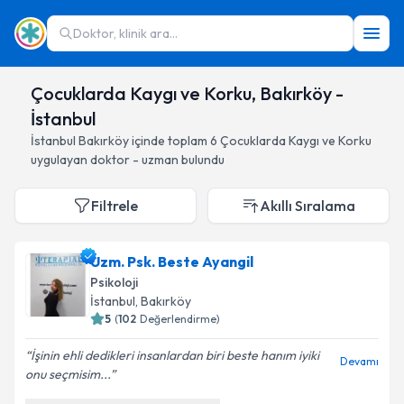
Doktor, klinik ara...
Çocuklarda Kaygı ve Korku, Bakırköy -
İstanbul
İstanbul
Bakırköy
içinde toplam
6
Çocuklarda Kaygı ve Korku
uygulayan doktor - uzman bulundu
Filtrele
Akıllı Sıralama
Uzm. Psk. Beste Ayangil
Psikoloji
İstanbul
, Bakırköy
5
(
102
Değerlendirme)
İşinin ehli dedikleri insanlardan biri beste hanım iyiki
Devamı
onu seçmisim...