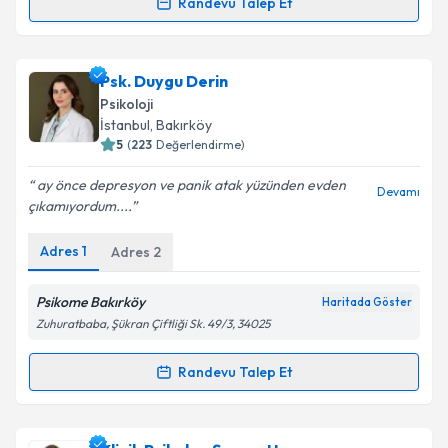
Randevu Talep Et
Randevu Takvimi Talebi
Psk. Hilal Erva Ergün
için randevu takvimi talebi
Psk. Duygu Derin
oluşturun. Size bu uzmandan randevu almanız için bir
Psikoloji
takvim hazırlandığında e-posta ile bilgilendireceğiz.
İstanbul
, Bakırköy
5
(
223
Değerlendirme)
E-posta Adresiniz
ay önce depresyon ve panik atak yüzünden evden
Devamı
çıkamıyordum....
Adres
1
Adres
2
Kişisel verilerimin işlenmesine ilişkin
Aydınlatma
Metni
'ni okudum ve kişisel verilerimin belirtilen
kapsamda işlenmesini kabul ediyorum.
Psikome Bakırköy
Haritada Göster
Zuhuratbaba, Şükran Çiftliği Sk. 49/3, 34025
Takvim Talebini Gönder
Randevu Talep Et
Randevu Takvimi Talebi