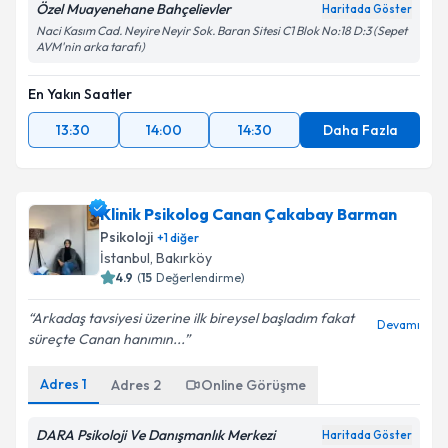
Özel Muayenehane Bahçelievler
Haritada Göster
Naci Kasım Cad. Neyire Neyir Sok. Baran Sitesi C1 Blok No:18 D:3 (Sepet
AVM'nin arka tarafı)
En Yakın Saatler
13:30
14:00
14:30
Daha Fazla
Klinik Psikolog Canan Çakabay Barman
Psikoloji
+
1
diğer
İstanbul
, Bakırköy
4.9
(
15
Değerlendirme)
Arkadaş tavsiyesi üzerine ilk bireysel başladım fakat
Devamı
süreçte Canan hanımın...
Adres
1
Adres
2
Online Görüşme
DARA Psikoloji Ve Danışmanlık Merkezi
Haritada Göster