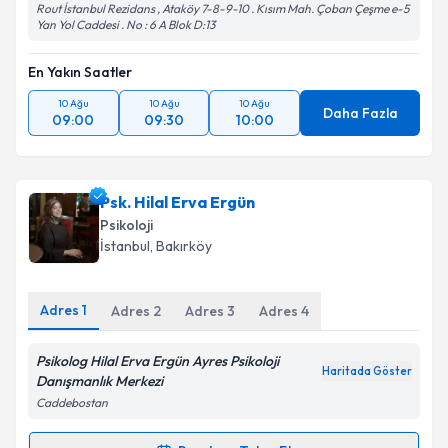
Rout İstanbul Rezidans , Ataköy 7-8-9-10 . Kısım Mah. Çoban Çeşme e-5
Yan Yol Caddesi . No : 6 A Blok D:13
En Yakın Saatler
10 Ağu
10 Ağu
10 Ağu
Daha Fazla
09:00
09:30
10:00
Psk. Hilal Erva Ergün
Psikoloji
İstanbul
, Bakırköy
Adres
1
Adres
2
Adres
3
Adres
4
Psikolog Hilal Erva Ergün Ayres Psikoloji
Haritada Göster
Danışmanlık Merkezi
Caddebostan