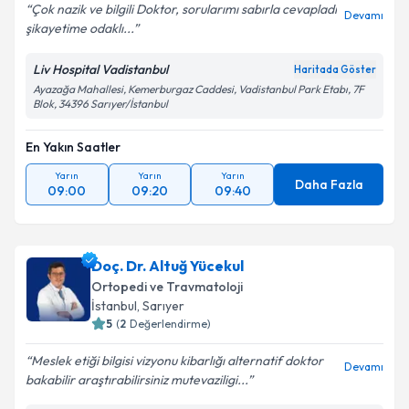
Çok nazik ve bilgili Doktor, sorularımı sabırla cevapladı
Devamı
şikayetime odaklı...
Liv Hospital Vadistanbul
Haritada Göster
Ayazağa Mahallesi, Kemerburgaz Caddesi, Vadistanbul Park Etabı, 7F
Blok, 34396 Sarıyer/İstanbul
En Yakın Saatler
Yarın
Yarın
Yarın
Daha Fazla
09:00
09:20
09:40
Doç. Dr. Altuğ Yücekul
Ortopedi ve Travmatoloji
İstanbul
, Sarıyer
5
(
2
Değerlendirme)
Meslek etiği bilgisi vizyonu kibarlığı alternatif doktor
Devamı
bakabilir araştırabilirsiniz mutevaziligi...