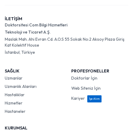
İLETİŞİM
Doktorsitesi Com Bilgi Hizmetleri
Teknoloji ve Ticaret A.Ş.
Maslak Mah. Ahi Evran Cd. A.O.S 55 Sokak No:2 Aksoy Plaza Giriş
Kat Kolektif House
İstanbul, Türkiye
SAĞLIK
PROFESYONELLER
Uzmanlar
Doktorlar İçin
Uzmanlık Alanları
Web Siteniz İçin
Hastalıklar
Kariyer
İşe Alım
Hizmetler
Hastaneler
KURUMSAL