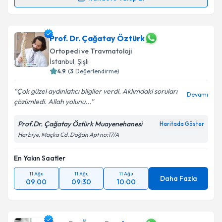
Randevu Takvimi Talebi
Op. Dr. Hıdır Tanyıldızı
için randevu takvimi talebi
Prof. Dr. Çağatay Öztürk
oluşturun. Size bu uzmandan randevu almanız için bir
Ortopedi ve Travmatoloji
takvim hazırlandığında e-posta ile bilgilendireceğiz.
İstanbul
, Şişli
4.9
(
3
Değerlendirme)
E-posta Adresiniz
Çok güzel aydınlatıcı bilgiler verdi. Aklımdaki soruları
Devamı
çözümledi. Allah yolunu...
Prof.Dr. Çağatay Öztürk Muayenehanesi
Kişisel verilerimin işlenmesine ilişkin
Aydınlatma
Haritada Göster
Metni
'ni okudum ve kişisel verilerimin belirtilen
Harbiye, Maçka Cd. Doğan Apt no:17/A
kapsamda işlenmesini kabul ediyorum.
En Yakın Saatler
Takvim Talebini Gönder
11 Ağu
11 Ağu
11 Ağu
Daha Fazla
09:00
09:30
10:00