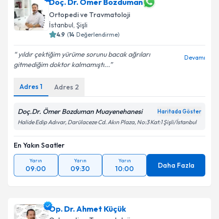
Doç. Dr. Ömer Bozduman
Ortopedi ve Travmatoloji
İstanbul
, Şişli
4.9
(
14
Değerlendirme)
yıldır çektiğim yürüme sorunu bacak ağrıları
Devamı
gitmediğim doktor kalmamıştı...
Adres
1
Adres
2
Doç.Dr. Ömer Bozduman Muayenehanesi
Haritada Göster
Halide Edip Adıvar, Darülaceze Cd. Akın Plaza, No:3 Kat:1 Şişli/İstanbul
En Yakın Saatler
Yarın
Yarın
Yarın
Daha Fazla
09:00
09:30
10:00
Op. Dr. Ahmet Küçük