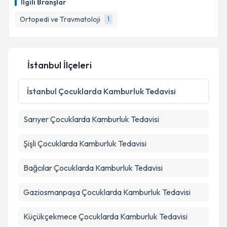
İlgili Branşlar
takvim hazırlandığında e-posta ile bilgilendireceğiz.
Ortopedi ve Travmatoloji
1
E-posta Adresiniz
İstanbul İlçeleri
Kişisel verilerimin işlenmesine ilişkin
Aydınlatma
Metni
'ni okudum ve kişisel verilerimin belirtilen
İstanbul
Çocuklarda Kamburluk Tedavisi
kapsamda işlenmesini kabul ediyorum.
Sarıyer
Çocuklarda Kamburluk Tedavisi
Takvim Talebini Gönder
Şişli
Çocuklarda Kamburluk Tedavisi
Bağcılar
Çocuklarda Kamburluk Tedavisi
Gaziosmanpaşa
Çocuklarda Kamburluk Tedavisi
Küçükçekmece
Çocuklarda Kamburluk Tedavisi