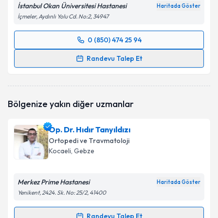
İstanbul Okan Üniversitesi Hastanesi
Haritada Göster
İçmeler, Aydınlı Yolu Cd. No:2, 34947
0 (850) 474 25 94
Randevu Takvimi Talebi
Randevu Talep Et
Op. Dr. Turan Najafov
için randevu takvimi talebi
oluşturun. Size bu uzmandan randevu almanız için bir
takvim hazırlandığında e-posta ile bilgilendireceğiz.
Bölgenize yakın diğer uzmanlar
E-posta Adresiniz
Op. Dr. Hıdır Tanyıldızı
Ortopedi ve Travmatoloji
Kocaeli
, Gebze
Kişisel verilerimin işlenmesine ilişkin
Aydınlatma
Metni
'ni okudum ve kişisel verilerimin belirtilen
Merkez Prime Hastanesi
Haritada Göster
kapsamda işlenmesini kabul ediyorum.
Yenikent, 2424. Sk. No: 25/2, 41400
Takvim Talebini Gönder
Randevu Talep Et