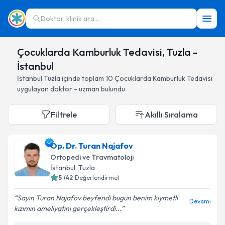
Doktor, klinik ara...
Çocuklarda Kamburluk Tedavisi, Tuzla -
İstanbul
İstanbul
Tuzla
içinde toplam
10
Çocuklarda Kamburluk Tedavisi
uygulayan doktor - uzman bulundu
Filtrele
Akıllı Sıralama
Op. Dr. Turan Najafov
Ortopedi ve Travmatoloji
İstanbul
, Tuzla
5
(
42
Değerlendirme)
Sayın Turan Najafov beyfendi bugün benim kıymetli
Devamı
kızımın ameliyatını gerçekleştirdi...