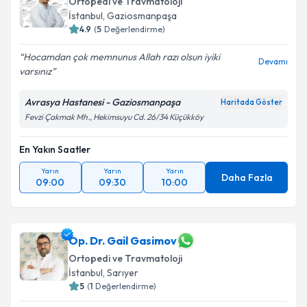
Ortopedi ve Travmatoloji
İstanbul
, Gaziosmanpaşa
4.9
(
5
Değerlendirme)
Hocamdan çok memnunus Allah razı olsun iyiki
Devamı
varsınız
Avrasya Hastanesi - Gaziosmanpaşa
Haritada Göster
Fevzi Çakmak Mh., Hekimsuyu Cd. 26/34 Küçükköy
En Yakın Saatler
Yarın
Yarın
Yarın
Daha Fazla
09:00
09:30
10:00
Op. Dr. Gail Gasimov
Ortopedi ve Travmatoloji
İstanbul
, Sarıyer
5
(
1
Değerlendirme)