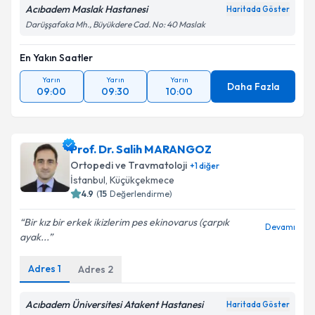
Acıbadem Maslak Hastanesi
Haritada Göster
Darüşşafaka Mh., Büyükdere Cad. No: 40 Maslak
En Yakın Saatler
Yarın
Yarın
Yarın
Daha Fazla
09:00
09:30
10:00
Prof. Dr. Salih MARANGOZ
Ortopedi ve Travmatoloji
+
1
diğer
İstanbul
, Küçükçekmece
4.9
(
15
Değerlendirme)
Bir kız bir erkek ikizlerim pes ekinovarus (çarpık
Devamı
ayak...
Adres
1
Adres
2
Acıbadem Üniversitesi Atakent Hastanesi
Haritada Göster