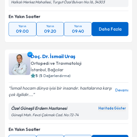
Halkalı Merkez Mahallesi, Turgut Özal Bulvarı No:16, 34303
En Yakın Saatler
Yarın
Yarın
Yarın
Daha Fazla
09:00
09:20
09:40
Doç. Dr. İsmail Uraş
Ortopedi ve Travmatoloji
İstanbul
, Bağcılar
5
(
5
Değerlendirme)
İsmail hocam dünya iyisi bir insandır. hastalarına karşı
Devamı
çok ilgilidir....
Özel Güneşli Erdem Hastanesi
Haritada Göster
Güneşli Mah. Fevzi Çakmak Cad. No:72-74
En Yakın Saatler