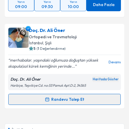
Yarın
Yarın
Yarın
Daha Fazla
09:00
09:30
10:00
Doç. Dr. Ali Öner
Ortopedi ve Travmatoloji
İstanbul
, Şişli
5
(
1
Değerlendirme)
merhabalar. yaşındaki oğlumuza doğuştan yüksek
Devamı
skapula(sol kürek kemiğinin yerinde...
Doç. Dr. Ali Öner
Haritada Göster
Harbiye, Teşvikiye Cd. no:53 Pamuk Apt.D:2, 34365
Randevu Talep Et
Randevu Takvimi Talebi
Doç. Dr. Ali Öner
için randevu takvimi talebi
oluşturun. Size bu uzmandan randevu almanız için bir