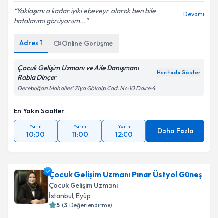
E-posta Adresiniz
Yaklaşımı o kadar iyiki ebeveyn olarak ben bile
Devamı
hatalarımı görüyorum...
Adres
1
Online Görüşme
Kişisel verilerimin işlenmesine ilişkin
Aydınlatma
Metni
'ni okudum ve kişisel verilerimin belirtilen
Çocuk Gelişim Uzmanı ve Aile Danışmanı
Haritada Göster
kapsamda işlenmesini kabul ediyorum.
Rabia Dinçer
Dereboğazı Mahallesi Ziya Gökalp Cad. No:10 Daire:4
Takvim Talebini Gönder
En Yakın Saatler
Yarın
Yarın
Yarın
Daha Fazla
10:00
11:00
12:00
Çocuk Gelişim Uzmanı Pınar Üstyol Güneş
Çocuk Gelişim Uzmanı
İstanbul
, Eyüp
5
(
3
Değerlendirme)