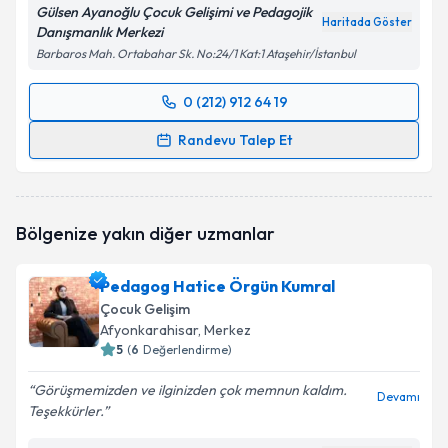
Gülsen Ayanoğlu Çocuk Gelişimi ve Pedagojik
Haritada Göster
Danışmanlık Merkezi
Barbaros Mah. Ortabahar Sk. No:24/1 Kat:1 Ataşehir/İstanbul
0 (212) 912 64 19
Randevu Takvimi Talebi
Randevu Talep Et
Çocuk Gelişim Uzmanı Gülsen Ayanoğlu
için
randevu takvimi talebi oluşturun. Size bu uzmandan
randevu almanız için bir takvim hazırlandığında e-
Bölgenize yakın diğer uzmanlar
posta ile bilgilendireceğiz.
E-posta Adresiniz
Pedagog Hatice Örgün Kumral
Çocuk Gelişim
Afyonkarahisar
, Merkez
5
(
6
Değerlendirme)
Kişisel verilerimin işlenmesine ilişkin
Aydınlatma
Görüşmemizden ve ilginizden çok memnun kaldım.
Metni
'ni okudum ve kişisel verilerimin belirtilen
Devamı
Teşekkürler.
kapsamda işlenmesini kabul ediyorum.