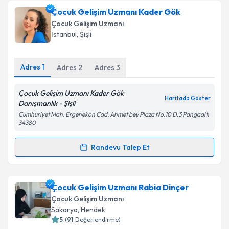
Çocuk Gelişim Uzmanı Nisa Nur Uzunlar
için
Çocuk Gelişim Uzmanı Kader Gök
randevu takvimi talebi oluşturun. Size bu uzmandan
Çocuk Gelişim Uzmanı
randevu almanız için bir takvim hazırlandığında e-
İstanbul
, Şişli
posta ile bilgilendireceğiz.
E-posta Adresiniz
Adres
1
Adres
2
Adres
3
Çocuk Gelişim Uzmanı Kader Gök
Haritada Göster
Danışmanlık - Şişli
Kişisel verilerimin işlenmesine ilişkin
Aydınlatma
Cumhuriyet Mah. Ergenekon Cad. Ahmet bey Plaza No:10 D:3 Pangaaltı
Metni
'ni okudum ve kişisel verilerimin belirtilen
34380
kapsamda işlenmesini kabul ediyorum.
Randevu Talep Et
Randevu Takvimi Talebi
Takvim Talebini Gönder
Çocuk Gelişim Uzmanı Kader Gök
için randevu
Çocuk Gelişim Uzmanı Rabia Dinçer
takvimi talebi oluşturun. Size bu uzmandan randevu
Çocuk Gelişim Uzmanı
almanız için bir takvim hazırlandığında e-posta ile
Sakarya
, Hendek
bilgilendireceğiz.
5
(
91
Değerlendirme)