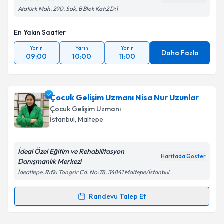
Atatürk Mah. 290. Sok. B Blok Kat:2 D:1
En Yakın Saatler
Yarın
Yarın
Yarın
Daha Fazla
09:00
10:00
11:00
Çocuk Gelişim Uzmanı Nisa Nur Uzunlar
Çocuk Gelişim Uzmanı
İstanbul
, Maltepe
İdeal Özel Eğitim ve Rehabilitasyon
Haritada Göster
Danışmanlık Merkezi
İdealtepe, Rıfkı Tongsir Cd. No:78, 34841 Maltepe/İstanbul
Randevu Talep Et
Randevu Takvimi Talebi