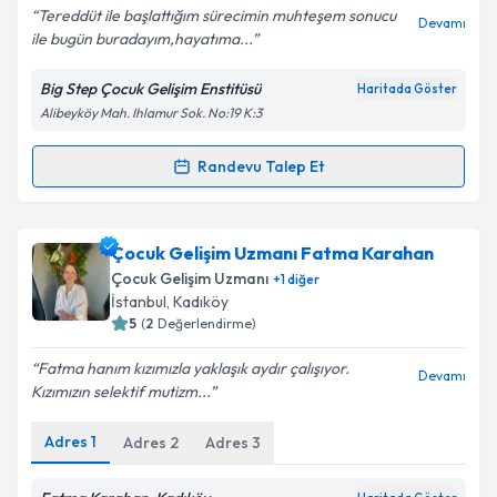
Tereddüt ile başlattığım sürecimin muhteşem sonucu
Devamı
ile bugün buradayım,hayatıma...
Big Step Çocuk Gelişim Enstitüsü
Haritada Göster
Alibeyköy Mah. Ihlamur Sok. No:19 K:3
Randevu Talep Et
Randevu Takvimi Talebi
Çocuk Gelişim Uzmanı Pınar Üstyol Güneş
için
Çocuk Gelişim Uzmanı Fatma Karahan
randevu takvimi talebi oluşturun. Size bu uzmandan
Çocuk Gelişim Uzmanı
+
1
diğer
randevu almanız için bir takvim hazırlandığında e-
İstanbul
, Kadıköy
posta ile bilgilendireceğiz.
5
(
2
Değerlendirme)
E-posta Adresiniz
Fatma hanım kızımızla yaklaşık aydır çalışıyor.
Devamı
Kızımızın selektif mutizm...
Adres
1
Adres
2
Adres
3
Kişisel verilerimin işlenmesine ilişkin
Aydınlatma
Metni
'ni okudum ve kişisel verilerimin belirtilen