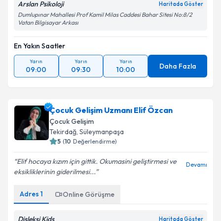
Arslan Psikoloji
Haritada Göster
Takvim Talebini Gönder
Dumlupınar Mahallesi Prof Kamil Milas Caddesi Bahar Sitesi No:8/2
Vatan Bilgisayar Arkası
En Yakın Saatler
Yarın
Yarın
Yarın
Daha Fazla
09:00
09:30
10:00
Çocuk Gelişim Uzmanı Elif Özcan
Çocuk Gelişim
Tekirdağ
, Süleymanpaşa
5
(
10
Değerlendirme)
Elif hocaya kızım için gittik. Okumasini geliştirmesi ve
Devamı
eksikliklerinin giderilmesi...
Adres
1
Online Görüşme
Disleksi Kids
Haritada Göster