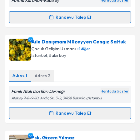
Fatma Karahan-Kadıköy
Haritada Göster
kapsamda işlenmesini kabul ediyorum.
Randevu Talep Et
Randevu Takvimi Talebi
Takvim Talebini Gönder
Çocuk Gelişim Uzmanı Fatma Karahan
için
Aile Danışmanı Müzeyyen Cengiz Saltuk
randevu takvimi talebi oluşturun. Size bu uzmandan
Çocuk Gelişim Uzmanı
+
1
diğer
randevu almanız için bir takvim hazırlandığında e-
İstanbul
, Bakırköy
posta ile bilgilendireceğiz.
E-posta Adresiniz
Adres
1
Adres
2
Panik Atak Dostları Derneği
Haritada Göster
Ataköy 7-8-9-10, Ardıç Sk. 3-2, 34158 Bakırköy/İstanbul
Kişisel verilerimin işlenmesine ilişkin
Aydınlatma
Metni
'ni okudum ve kişisel verilerimin belirtilen
Randevu Talep Et
Randevu Takvimi Talebi
kapsamda işlenmesini kabul ediyorum.
Takvim Talebini Gönder
Aile Danışmanı Müzeyyen Cengiz Saltuk
için
Psk. Gizem Yılmaz