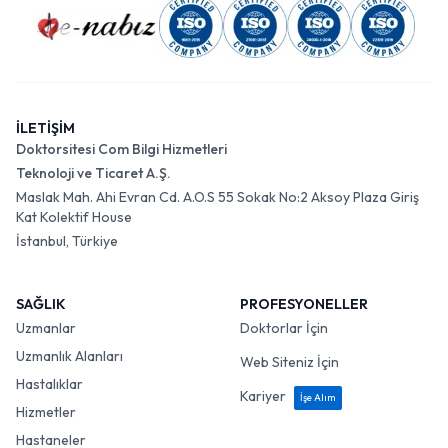
İLETİŞİM
Doktorsitesi Com Bilgi Hizmetleri
Teknoloji ve Ticaret A.Ş.
Maslak Mah. Ahi Evran Cd. A.O.S 55 Sokak No:2 Aksoy Plaza Giriş
Kat Kolektif House
İstanbul, Türkiye
SAĞLIK
PROFESYONELLER
Uzmanlar
Doktorlar İçin
Uzmanlık Alanları
Web Siteniz İçin
Hastalıklar
Kariyer
İşe Alım
Hizmetler
Hastaneler