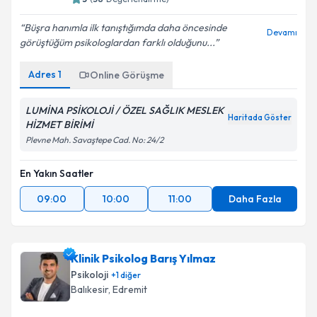
Büşra hanımla ilk tanıştığımda daha öncesinde
Devamı
görüştüğüm psikologlardan farklı olduğunu...
Adres
1
Online Görüşme
LUMİNA PSİKOLOJİ / ÖZEL SAĞLIK MESLEK
Haritada Göster
HİZMET BİRİMİ
Plevne Mah. Savaştepe Cad. No: 24/2
En Yakın Saatler
09:00
10:00
11:00
Daha Fazla
Klinik Psikolog Barış Yılmaz
Psikoloji
+
1
diğer
Balıkesir
, Edremit