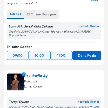
arıyorsanız serpil...
Adres
1
Online Görüşme
Uzm. Psk. Serpil Yıldız Çoksan
Haritada Göster
Tepekule, 2084/7 Sk. No.4 Ömer Ağa Apt. A Blok Kat:4 D:14 35530
Bayraklı İzmir
En Yakın Saatler
09:00
10:00
11:00
Daha Fazla
Psk. Rafia Ay
Psikoloji
İzmir
, Konak
Terapi Oyunu
Haritada Göster
Alsancak, Kültür Mah. Dr. Mustafa Enver Bey Cd No:1/1 Berki Apt No:601,