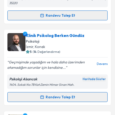
35220
Randevu Talep Et
Randevu Takvimi Talebi
Psk. Rafia Ay
için randevu takvimi talebi oluşturun.
Klinik Psikolog Berken Gündüz
Size bu uzmandan randevu almanız için bir takvim
Psikoloji
hazırlandığında e-posta ile bilgilendireceğiz.
İzmir
, Konak
5
(
14
Değerlendirme)
E-posta Adresiniz
Geçmişimde yaşadığım ve hala daha üzerimden
Devamı
atamadığım sorunlar için kendisine...
Psikoloji Alsancak
Haritada Göster
Kişisel verilerimin işlenmesine ilişkin
Aydınlatma
1404. Sokak No:7B Kat:Zemin Mimar Sinan Mah.
Metni
'ni okudum ve kişisel verilerimin belirtilen
kapsamda işlenmesini kabul ediyorum.
Randevu Talep Et
Randevu Takvimi Talebi
Takvim Talebini Gönder