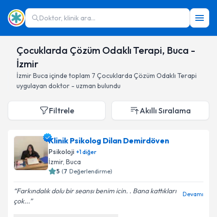
Doktor, klinik ara...
Çocuklarda Çözüm Odaklı Terapi, Buca -
İzmir
İzmir
Buca
içinde toplam
7
Çocuklarda Çözüm Odaklı Terapi
uygulayan doktor - uzman bulundu
Filtrele
Akıllı Sıralama
Klinik Psikolog Dilan Demirdöven
Psikoloji
+
1
diğer
İzmir
, Buca
5
(
7
Değerlendirme)
Farkındalık dolu bir seansı benim icin. . Bana kattıkları
Devamı
çok...