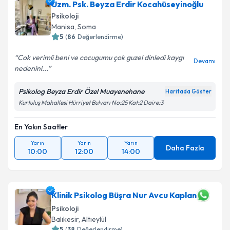
Klinik Psikolog Berken Gündüz
için randevu takvimi
Uzm. Psk. Beyza Erdir Kocahüseyinoğlu
talebi oluşturun. Size bu uzmandan randevu almanız
Psikoloji
için bir takvim hazırlandığında e-posta ile
Manisa
, Soma
bilgilendireceğiz.
5
(
86
Değerlendirme)
E-posta Adresiniz
Cok verimli beni ve cocugumu çok guzel dinledi kaygı
Devamı
nedenini...
Psikolog Beyza Erdir Özel Muayenehane
Haritada Göster
Kurtuluş Mahallesi Hürriyet Bulvarı No:25 Kat:2 Daire:3
Kişisel verilerimin işlenmesine ilişkin
Aydınlatma
Metni
'ni okudum ve kişisel verilerimin belirtilen
kapsamda işlenmesini kabul ediyorum.
En Yakın Saatler
Yarın
Yarın
Yarın
Daha Fazla
10:00
12:00
14:00
Takvim Talebini Gönder
Klinik Psikolog Büşra Nur Avcu Kaplan
Psikoloji
Balıkesir
, Altıeylül
5
(
38
Değerlendirme)