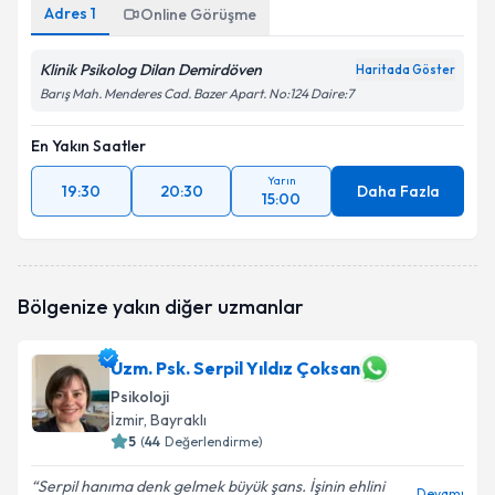
Adres
1
Online Görüşme
Klinik Psikolog Dilan Demirdöven
Haritada Göster
Barış Mah. Menderes Cad. Bazer Apart. No:124 Daire:7
En Yakın Saatler
Yarın
19:30
20:30
Daha Fazla
15:00
Bölgenize yakın diğer uzmanlar
Uzm. Psk. Serpil Yıldız Çoksan
Psikoloji
İzmir
, Bayraklı
5
(
44
Değerlendirme)
Serpil hanıma denk gelmek büyük şans. İşinin ehlini
Devamı