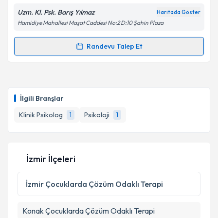
Uzm. Kl. Psk. Barış Yılmaz
Haritada Göster
Hamidiye Mahallesi Maşat Caddesi No:2 D:10 Şahin Plaza
Randevu Talep Et
Randevu Takvimi Talebi
Klinik Psikolog Barış Yılmaz
için randevu takvimi
talebi oluşturun. Size bu uzmandan randevu almanız
İlgili Branşlar
için bir takvim hazırlandığında e-posta ile
bilgilendireceğiz.
Klinik Psikolog
Psikoloji
1
1
E-posta Adresiniz
İzmir İlçeleri
Kişisel verilerimin işlenmesine ilişkin
Aydınlatma
İzmir
Çocuklarda Çözüm Odaklı Terapi
Metni
'ni okudum ve kişisel verilerimin belirtilen
kapsamda işlenmesini kabul ediyorum.
Konak
Çocuklarda Çözüm Odaklı Terapi