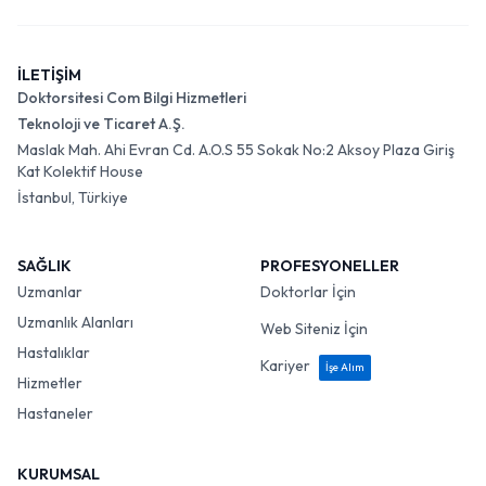
İLETİŞİM
Doktorsitesi Com Bilgi Hizmetleri
Teknoloji ve Ticaret A.Ş.
Maslak Mah. Ahi Evran Cd. A.O.S 55 Sokak No:2 Aksoy Plaza Giriş
Kat Kolektif House
İstanbul, Türkiye
SAĞLIK
PROFESYONELLER
Uzmanlar
Doktorlar İçin
Uzmanlık Alanları
Web Siteniz İçin
Hastalıklar
Kariyer
İşe Alım
Hizmetler
Hastaneler
KURUMSAL