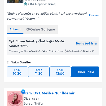
5
(
44
Değerlendirme)
E-posta Adresiniz
Emine Hanım'ın en sevdiğim yönü, herkese aynı listeyi
Devamı
vermemesi. Yaşam...
Adres
1
Online Görüşme
Kişisel verilerimin işlenmesine ilişkin
Aydınlatma
Metni
'ni okudum ve kişisel verilerimin belirtilen
kapsamda işlenmesini kabul ediyorum.
Dyt. Emine Tekinkuş Özel Sağlık Meslek
Haritada Göster
Hizmet Birimi
Cumhuriyet Mahallesi Rıfat Arın Sokak Yazıcı İş Merkezi Kat:3 Daire:22
Takvim Talebini Gönder
En Yakın Saatler
8 Ağu
8 Ağu
8 Ağu
Daha Fazla
10:30
11:30
13:00
Uzm. Dyt. Melike Nur İldemir
Diyetisyen
Bursa
, Nilüfer