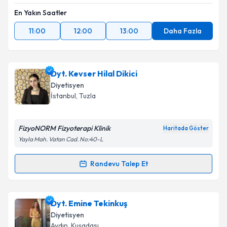
En Yakın Saatler
11:00
12:00
13:00
Daha Fazla
Dyt. Kevser Hilal Dikici
Diyetisyen
İstanbul
, Tuzla
FizyoNORM Fizyoterapi Klinik
Haritada Göster
Yayla Mah. Vatan Cad. No:40-L
Randevu Talep Et
Randevu Takvimi Talebi
Dyt. Kevser Hilal Dikici
için randevu takvimi talebi
Dyt. Emine Tekinkuş
oluşturun. Size bu uzmandan randevu almanız için bir
Diyetisyen
takvim hazırlandığında e-posta ile bilgilendireceğiz.
Aydın
, Kuşadası