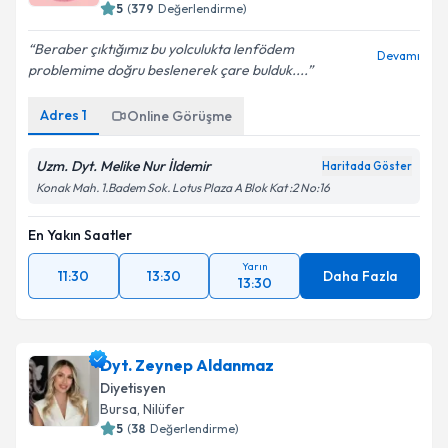
5
(
379
Değerlendirme)
Beraber çıktığımız bu yolculukta lenfödem
Devamı
problemime doğru beslenerek çare bulduk....
Adres
1
Online Görüşme
Uzm. Dyt. Melike Nur İldemir
Haritada Göster
Konak Mah. 1.Badem Sok. Lotus Plaza A Blok Kat :2 No:16
En Yakın Saatler
Yarın
11:30
13:30
Daha Fazla
13:30
Dyt. Zeynep Aldanmaz
Diyetisyen
Bursa
, Nilüfer
5
(
38
Değerlendirme)