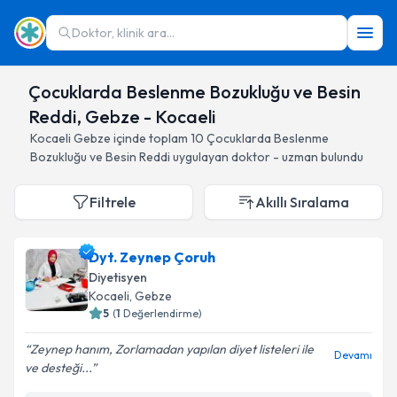
Doktor, klinik ara...
Çocuklarda Beslenme Bozukluğu ve Besin
Reddi, Gebze - Kocaeli
Kocaeli
Gebze
içinde toplam
10
Çocuklarda Beslenme
Bozukluğu ve Besin Reddi
uygulayan doktor - uzman bulundu
Filtrele
Akıllı Sıralama
Dyt. Zeynep Çoruh
Diyetisyen
Kocaeli
, Gebze
5
(
1
Değerlendirme)
Zeynep hanım, Zorlamadan yapılan diyet listeleri ile
Devamı
ve desteği...