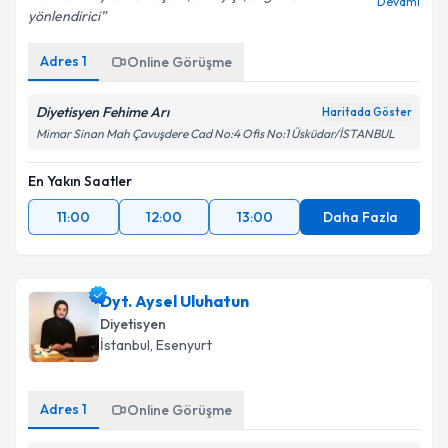
Devamı
yönlendirici
Adres
1
Online Görüşme
Diyetisyen Fehime Arı
Haritada Göster
Mimar Sinan Mah Çavuşdere Cad No:4 Ofis No:1 Üsküdar/İSTANBUL
En Yakın Saatler
11:00
12:00
13:00
Daha Fazla
Dyt. Aysel Uluhatun
Diyetisyen
İstanbul
, Esenyurt
Adres
1
Online Görüşme