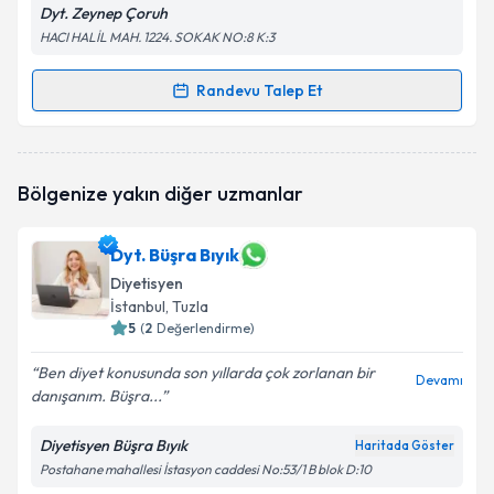
Dyt. Zeynep Çoruh
HACI HALİL MAH. 1224. SOKAK NO:8 K:3
Randevu Talep Et
Randevu Takvimi Talebi
Dyt. Zeynep Çoruh
için randevu takvimi talebi
Bölgenize yakın diğer uzmanlar
oluşturun. Size bu uzmandan randevu almanız için bir
takvim hazırlandığında e-posta ile bilgilendireceğiz.
Dyt. Büşra Bıyık
E-posta Adresiniz
Diyetisyen
İstanbul
, Tuzla
5
(
2
Değerlendirme)
Kişisel verilerimin işlenmesine ilişkin
Aydınlatma
Ben diyet konusunda son yıllarda çok zorlanan bir
Devamı
Metni
'ni okudum ve kişisel verilerimin belirtilen
danışanım. Büşra...
kapsamda işlenmesini kabul ediyorum.
Diyetisyen Büşra Bıyık
Haritada Göster
Postahane mahallesi İstasyon caddesi No:53/1 B blok D:10
Takvim Talebini Gönder