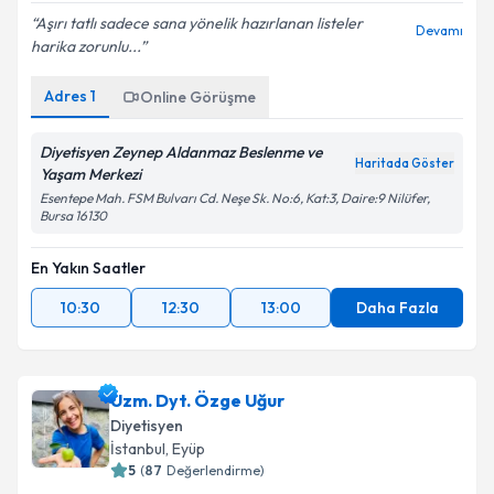
Aşırı tatlı sadece sana yönelik hazırlanan listeler
Devamı
harika zorunlu...
Adres
1
Online Görüşme
Diyetisyen Zeynep Aldanmaz Beslenme ve
Haritada Göster
Yaşam Merkezi
Esentepe Mah. FSM Bulvarı Cd. Neşe Sk. No:6, Kat:3, Daire:9 Nilüfer,
Bursa 16130
En Yakın Saatler
10:30
12:30
13:00
Daha Fazla
Uzm. Dyt. Özge Uğur
Diyetisyen
İstanbul
, Eyüp
5
(
87
Değerlendirme)