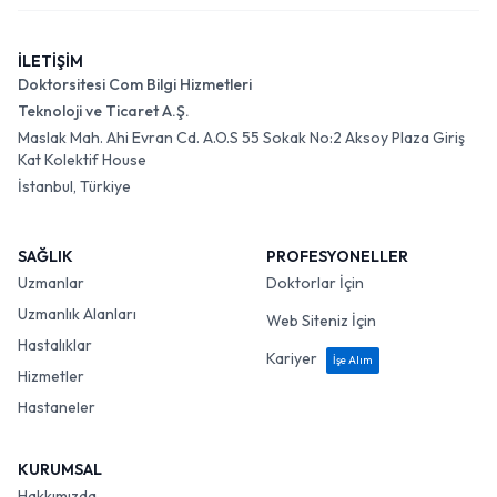
İLETİŞİM
Doktorsitesi Com Bilgi Hizmetleri
Teknoloji ve Ticaret A.Ş.
Maslak Mah. Ahi Evran Cd. A.O.S 55 Sokak No:2 Aksoy Plaza Giriş
Kat Kolektif House
İstanbul, Türkiye
SAĞLIK
PROFESYONELLER
Uzmanlar
Doktorlar İçin
Uzmanlık Alanları
Web Siteniz İçin
Hastalıklar
Kariyer
İşe Alım
Hizmetler
Hastaneler
KURUMSAL
Hakkımızda