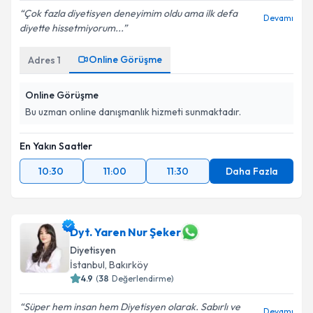
Çok fazla diyetisyen deneyimim oldu ama ilk defa
Devamı
diyette hissetmiyorum...
Online Görüşme
Adres
1
Online Görüşme
Bu uzman online danışmanlık hizmeti sunmaktadır.
En Yakın Saatler
10:30
11:00
11:30
Daha Fazla
Dyt. Yaren Nur Şeker
Diyetisyen
İstanbul
, Bakırköy
4.9
(
38
Değerlendirme)
Süper hem insan hem Diyetisyen olarak. Sabırlı ve
Devamı