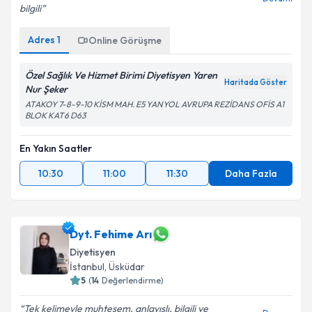
bilgili
Adres
1
Online Görüşme
Özel Sağlık Ve Hizmet Birimi Diyetisyen Yaren
Haritada Göster
Nur Şeker
ATAKOY 7-8-9-10 KİSM MAH. E5 YANYOL AVRUPA REZİDANS OFİS A1
BLOK KAT6 D63
En Yakın Saatler
10:30
11:00
11:30
Daha Fazla
Dyt. Fehime Arı
Diyetisyen
İstanbul
, Üsküdar
5
(
14
Değerlendirme)
Tek kelimeyle muhteşem, anlayışlı, bilgili ve