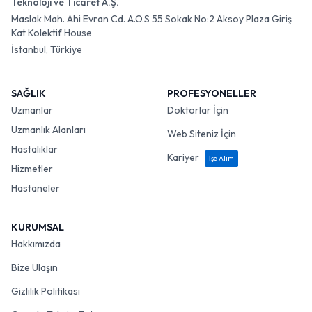
Teknoloji ve Ticaret A.Ş.
Maslak Mah. Ahi Evran Cd. A.O.S 55 Sokak No:2 Aksoy Plaza Giriş
Kat Kolektif House
İstanbul, Türkiye
SAĞLIK
PROFESYONELLER
Uzmanlar
Doktorlar İçin
Uzmanlık Alanları
Web Siteniz İçin
Hastalıklar
Kariyer
İşe Alım
Hizmetler
Hastaneler
KURUMSAL
Hakkımızda
Bize Ulaşın
Gizlilik Politikası