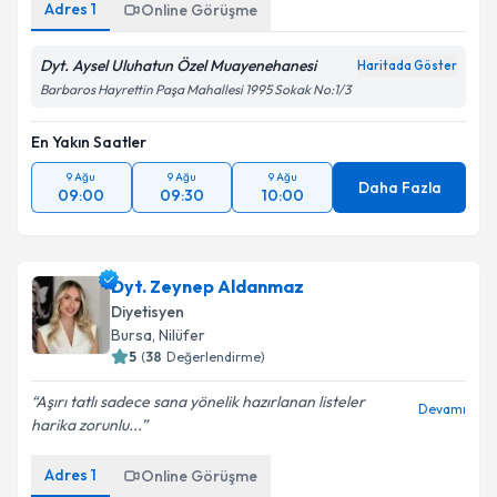
Adres
1
Online Görüşme
Dyt. Aysel Uluhatun Özel Muayenehanesi
Haritada Göster
Barbaros Hayrettin Paşa Mahallesi 1995 Sokak No:1/3
En Yakın Saatler
9 Ağu
9 Ağu
9 Ağu
Daha Fazla
09:00
09:30
10:00
Dyt. Zeynep Aldanmaz
Diyetisyen
Bursa
, Nilüfer
5
(
38
Değerlendirme)
Aşırı tatlı sadece sana yönelik hazırlanan listeler
Devamı
harika zorunlu...
Adres
1
Online Görüşme