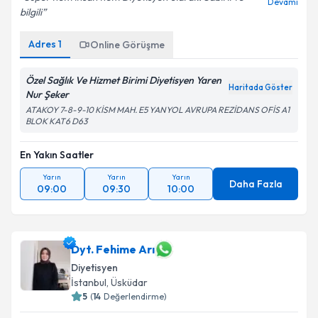
Devamı
bilgili
Adres
1
Online Görüşme
Özel Sağlık Ve Hizmet Birimi Diyetisyen Yaren
Haritada Göster
Nur Şeker
ATAKOY 7-8-9-10 KİSM MAH. E5 YANYOL AVRUPA REZİDANS OFİS A1
BLOK KAT6 D63
En Yakın Saatler
Yarın
Yarın
Yarın
Daha Fazla
09:00
09:30
10:00
Dyt. Fehime Arı
Diyetisyen
İstanbul
, Üsküdar
5
(
14
Değerlendirme)