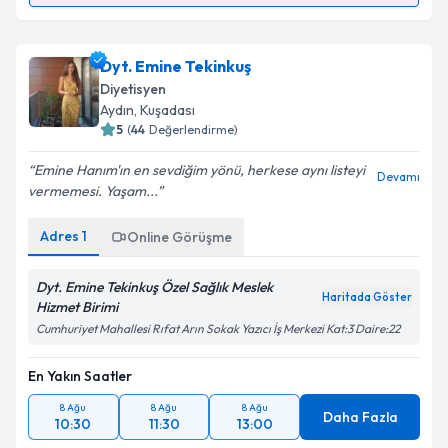
Takvim Talebini Gönder
Dyt. Aslı Ortakçı
için randevu takvimi talebi oluşturun.
Dyt. Emine Tekinkuş
Size bu uzmandan randevu almanız için bir takvim
Diyetisyen
hazırlandığında e-posta ile bilgilendireceğiz.
Aydın
, Kuşadası
5
(
44
Değerlendirme)
E-posta Adresiniz
Emine Hanım'ın en sevdiğim yönü, herkese aynı listeyi
Devamı
vermemesi. Yaşam...
Adres
1
Online Görüşme
Kişisel verilerimin işlenmesine ilişkin
Aydınlatma
Metni
'ni okudum ve kişisel verilerimin belirtilen
kapsamda işlenmesini kabul ediyorum.
Dyt. Emine Tekinkuş Özel Sağlık Meslek
Haritada Göster
Hizmet Birimi
Cumhuriyet Mahallesi Rıfat Arın Sokak Yazıcı İş Merkezi Kat:3 Daire:22
Takvim Talebini Gönder
En Yakın Saatler
8 Ağu
8 Ağu
8 Ağu
Daha Fazla
10:30
11:30
13:00