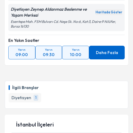
Diyetisyen Zeynep Aldanmaz Beslenme ve
Haritada Göster
Yaşam Merkezi
Esentepe Mah. FSM Bulvarı Cd. Neşe Sk. No:6, Kat:3, Daire:9 Nilüfer,
Bursa 16130
En Yakın Saatler
Yarın
Yarın
Yarın
Daha Fazla
09:00
09:30
10:00
İlgili Branşlar
Diyetisyen
1
İstanbul İlçeleri