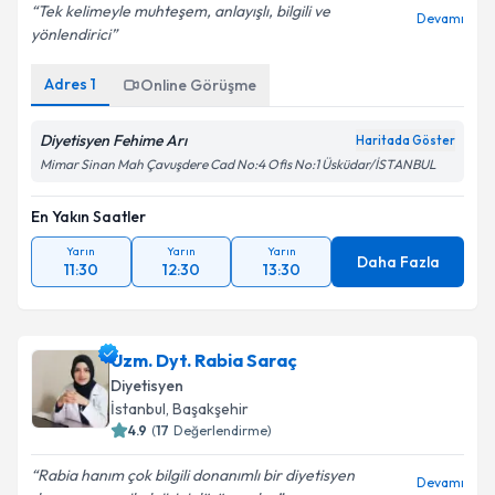
Tek kelimeyle muhteşem, anlayışlı, bilgili ve
Devamı
yönlendirici
Adres
1
Online Görüşme
Diyetisyen Fehime Arı
Haritada Göster
Mimar Sinan Mah Çavuşdere Cad No:4 Ofis No:1 Üsküdar/İSTANBUL
En Yakın Saatler
Yarın
Yarın
Yarın
Daha Fazla
11:30
12:30
13:30
Uzm. Dyt. Rabia Saraç
Diyetisyen
İstanbul
, Başakşehir
4.9
(
17
Değerlendirme)
Rabia hanım çok bilgili donanımlı bir diyetisyen
Devamı