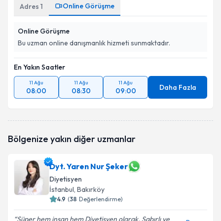
Online Görüşme
Adres
1
Online Görüşme
Bu uzman online danışmanlık hizmeti sunmaktadır.
En Yakın Saatler
11 Ağu
11 Ağu
11 Ağu
Daha Fazla
08:00
08:30
09:00
Bölgenize yakın diğer uzmanlar
Dyt. Yaren Nur Şeker
Diyetisyen
İstanbul
, Bakırköy
4.9
(
38
Değerlendirme)
Süper hem insan hem Diyetisyen olarak. Sabırlı ve