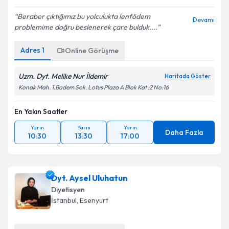
E-posta Adresiniz
Beraber çıktığımız bu yolculukta lenfödem
Devamı
problemime doğru beslenerek çare bulduk....
Adres
1
Online Görüşme
Kişisel verilerimin işlenmesine ilişkin
Aydınlatma
Metni
'ni okudum ve kişisel verilerimin belirtilen
kapsamda işlenmesini kabul ediyorum.
Uzm. Dyt. Melike Nur İldemir
Haritada Göster
Konak Mah. 1.Badem Sok. Lotus Plaza A Blok Kat :2 No:16
Takvim Talebini Gönder
En Yakın Saatler
Yarın
Yarın
Yarın
Daha Fazla
10:30
13:30
17:00
Dyt. Aysel Uluhatun
Diyetisyen
İstanbul
, Esenyurt