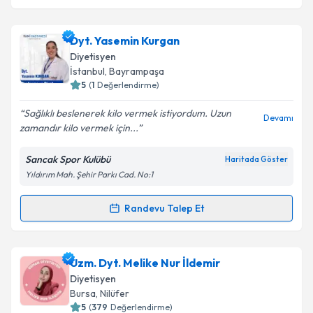
Dyt. Yasemin Kurgan
Diyetisyen
İstanbul
, Bayrampaşa
5
(
1
Değerlendirme)
Sağlıklı beslenerek kilo vermek istiyordum. Uzun
Devamı
zamandır kilo vermek için...
Sancak Spor Kulübü
Haritada Göster
Yıldırım Mah. Şehir Parkı Cad. No:1
Randevu Talep Et
Randevu Takvimi Talebi
Dyt. Yasemin Kurgan
için randevu takvimi talebi
Uzm. Dyt. Melike Nur İldemir
oluşturun. Size bu uzmandan randevu almanız için bir
Diyetisyen
takvim hazırlandığında e-posta ile bilgilendireceğiz.
Bursa
, Nilüfer
5
(
379
Değerlendirme)