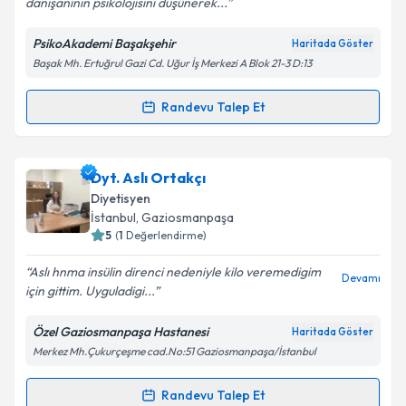
danışanının psikolojisini düşünerek...
PsikoAkademi Başakşehir
Haritada Göster
Başak Mh. Ertuğrul Gazi Cd. Uğur İş Merkezi A Blok 21-3 D:13
Randevu Talep Et
Randevu Takvimi Talebi
Uzm. Dyt. Rabia Saraç
için randevu takvimi talebi
Dyt. Aslı Ortakçı
oluşturun. Size bu uzmandan randevu almanız için bir
Diyetisyen
takvim hazırlandığında e-posta ile bilgilendireceğiz.
İstanbul
, Gaziosmanpaşa
5
(
1
Değerlendirme)
E-posta Adresiniz
Aslı hnma insülin direnci nedeniyle kilo veremedigim
Devamı
için gittim. Uyguladigi...
Özel Gaziosmanpaşa Hastanesi
Haritada Göster
Kişisel verilerimin işlenmesine ilişkin
Aydınlatma
Merkez Mh.Çukurçeşme cad.No:51 Gaziosmanpaşa/İstanbul
Metni
'ni okudum ve kişisel verilerimin belirtilen
kapsamda işlenmesini kabul ediyorum.
Randevu Talep Et
Randevu Takvimi Talebi