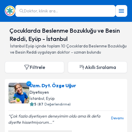
Doktor, klinik ara...
Çocuklarda Beslenme Bozukluğu ve Besin
Reddi, Eyüp - İstanbul
İstanbul
Eyüp
içinde toplam
10
Çocuklarda Beslenme Bozukluğu
ve Besin Reddi
uygulayan doktor - uzman bulundu
Filtrele
Akıllı Sıralama
Uzm. Dyt. Özge Uğur
Diyetisyen
İstanbul
, Eyüp
5
(
87
Değerlendirme)
Çok fazla diyetisyen deneyimim oldu ama ilk defa
Devamı
diyette hissetmiyorum...