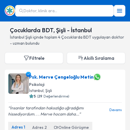
Doktor, klinik ara...
Çocuklarda BDT, Şişli - İstanbul
İstanbul
Şişli
içinde toplam
4
Çocuklarda BDT
uygulayan doktor
- uzman bulundu
Filtrele
Akıllı Sıralama
Psk. Merve Çengeloğlu Metin
Psikoloji
İstanbul
, Şişli
5
(
29
Değerlendirme)
İnsanlar tarafından haksızlığa uğradığımı
Devamı
hissediyordum. . . Merve hocam daha...
Adres
1
Adres
2
Online Görüşme