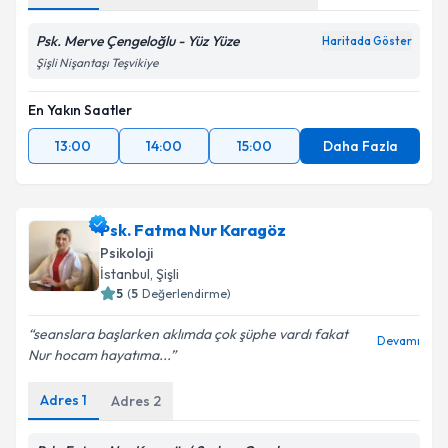
Psk. Merve Çengeloğlu - Yüz Yüze
Haritada Göster
Şişli Nişantaşı Teşvikiye
En Yakın Saatler
13:00
14:00
15:00
Daha Fazla
Psk. Fatma Nur Karagöz
Psikoloji
İstanbul
, Şişli
5
(
5
Değerlendirme)
seanslara başlarken aklımda çok şüphe vardı fakat
Devamı
Nur hocam hayatıma...
Adres
1
Adres
2