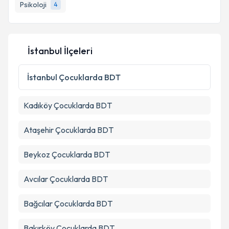
Psikoloji
4
E-posta Adresiniz
İstanbul İlçeleri
Kişisel verilerimin işlenmesine ilişkin
Aydınlatma
Metni
'ni okudum ve kişisel verilerimin belirtilen
İstanbul
Çocuklarda BDT
kapsamda işlenmesini kabul ediyorum.
Kadıköy
Çocuklarda BDT
Takvim Talebini Gönder
Ataşehir
Çocuklarda BDT
Beykoz
Çocuklarda BDT
Avcılar
Çocuklarda BDT
Bağcılar
Çocuklarda BDT
Bakırköy
Çocuklarda BDT