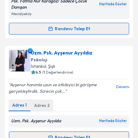
Psk. Fatma Nur Karagöz/ Sadece Çocuk
Haritada Göster
Danışan
Mecidiyeköy
Randevu Talep Et
Randevu Takvimi Talebi
Psk. Fatma Nur Karagöz
için randevu takvimi talebi
Uzm. Psk. Ayşenur Ayyıldız
oluşturun. Size bu uzmandan randevu almanız için bir
Psikoloji
takvim hazırlandığında e-posta ile bilgilendireceğiz.
İstanbul
, Şişli
4.5
(
1
Değerlendirme)
E-posta Adresiniz
Ayşenur hanımla uzun ve etkileyici bi görüşme
Devamı
gerçekleştirdik. Sürecin çok...
Adres
1
Adres
2
Kişisel verilerimin işlenmesine ilişkin
Aydınlatma
Metni
'ni okudum ve kişisel verilerimin belirtilen
kapsamda işlenmesini kabul ediyorum.
Uzm. Psk. Ayşenur Ayyıldız
Haritada Göster
Randevu Talep Et