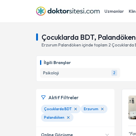
Uzmanlar
Klin
Çocuklarda BDT, Palandöken
Erzurum
Palandöken
içinde toplam
2
Çocuklarda
İlgili Branşlar
Psikoloji
2
Aktif Filtreler
Çocuklarda BDT
Erzurum
Palandöken
Fat
Online Görüşme