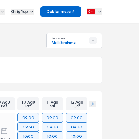
Giriş Yap
Doktor musun?
Sıralama
Akıllı Sıralama
9 Ağu
10 Ağu
11 Ağu
12 Ağu
Paz
Pzt
Sal
Çar
09:00
09:00
09:00
09:30
09:30
09:30
10:00
10:00
10:00
Takvim