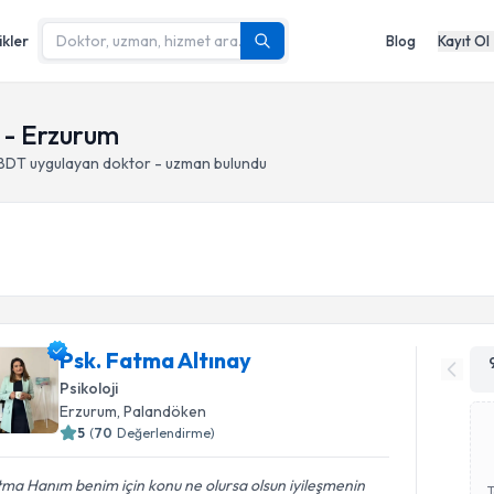
ikler
Blog
Kayıt Ol
 - Erzurum
 BDT
uygulayan doktor - uzman bulundu
Psk. Fatma Altınay
Psikoloji
Erzurum
, Palandöken
5
(
70
Değerlendirme)
ma Hanım benim için konu ne olursa olsun iyileşmenin