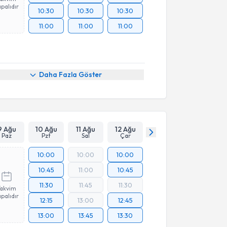
palıdır
10:30
10:30
10:30
11:00
11:00
11:00
Daha Fazla Göster
9 Ağu
10 Ağu
11 Ağu
12 Ağu
Paz
Pzt
Sal
Çar
10:00
10:00
10:00
10:45
11:00
10:45
11:30
11:45
11:30
Takvim
palıdır
12:15
13:00
12:45
13:00
13:45
13:30