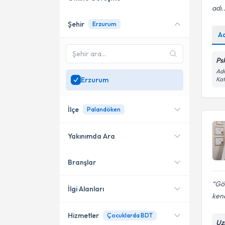
adı..
Şehir
Erzurum
Online danışmanlık sunan
A
uzmanları göster
Sadece
Erzurum
Ps
bölgesinde uzman ara
Adn
Erzurum
Kat
İlçe
Palandöken
Yakınımda Ara
Branşlar
Konumuma yakın uzmanları
Palandöken
göster
Göz
Yakutiye
İlgi Alanları
kend
Hizmetler
Çocuklarda BDT
Psikoloji
Uz