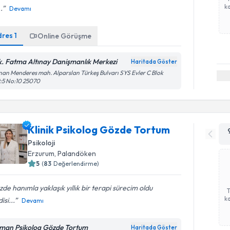
ka
.
Devamı
dres
1
Online Görüşme
k. Fatma Altınay Danişmanlık Merkezi
Haritada Göster
an Menderes mah. Alparslan Türkeş Bulvarı SYS Evler C Blok
:5 No:10 25070
Klinik Psikolog Gözde Tortum
Psikoloji
Erzurum
, Palandöken
5
(
83
Değerlendirme)
de hanımla yaklaşık yıllık bir terapi sürecim oldu
ka
isi...
Devamı
man Psikolog Gözde Tortum
Haritada Göster