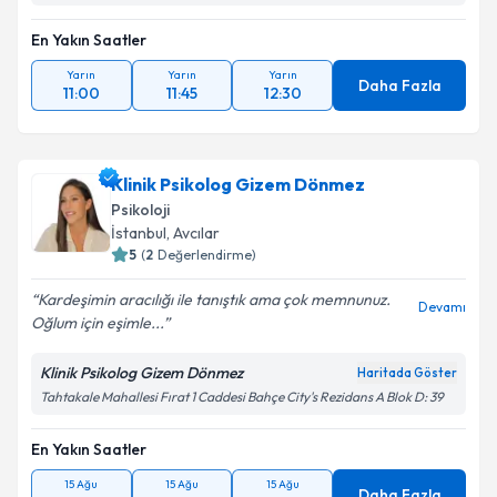
En Yakın Saatler
Yarın
Yarın
Yarın
Daha Fazla
11:00
11:45
12:30
Klinik Psikolog Gizem Dönmez
Psikoloji
İstanbul
, Avcılar
5
(
2
Değerlendirme)
Kardeşimin aracılığı ile tanıştık ama çok memnunuz.
Devamı
Oğlum için eşimle...
Klinik Psikolog Gizem Dönmez
Haritada Göster
Tahtakale Mahallesi Fırat 1 Caddesi Bahçe City's Rezidans A Blok D: 39
En Yakın Saatler
15 Ağu
15 Ağu
15 Ağu
Daha Fazla