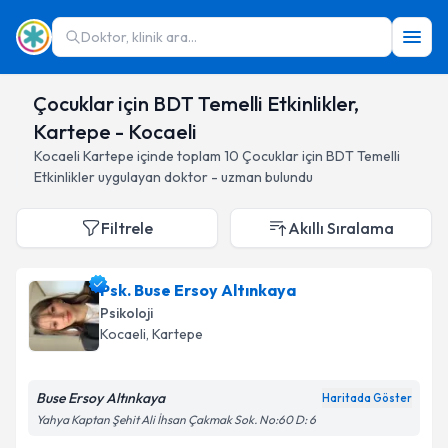
Doktor, klinik ara...
Çocuklar için BDT Temelli Etkinlikler,
Kartepe - Kocaeli
Kocaeli
Kartepe
içinde toplam
10
Çocuklar için BDT Temelli
Etkinlikler
uygulayan doktor - uzman bulundu
Filtrele
Akıllı Sıralama
Psk. Buse Ersoy Altınkaya
Psikoloji
Kocaeli
, Kartepe
Buse Ersoy Altınkaya
Haritada Göster
Yahya Kaptan Şehit Ali İhsan Çakmak Sok. No:60 D: 6