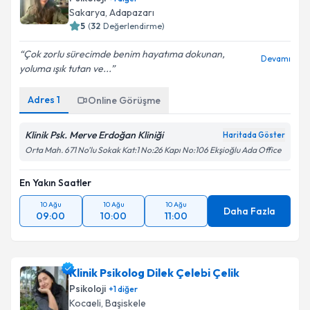
için bir takvim hazırlandığında e-posta ile
Sakarya
, Adapazarı
bilgilendireceğiz.
5
(
32
Değerlendirme)
E-posta Adresiniz
Çok zorlu sürecimde benim hayatıma dokunan,
Devamı
yoluma ışık tutan ve...
Adres
1
Online Görüşme
Kişisel verilerimin işlenmesine ilişkin
Aydınlatma
Metni
'ni okudum ve kişisel verilerimin belirtilen
Klinik Psk. Merve Erdoğan Kliniği
Haritada Göster
kapsamda işlenmesini kabul ediyorum.
Orta Mah. 671 No’lu Sokak Kat:1 No:26 Kapı No:106 Ekşioğlu Ada Office
En Yakın Saatler
Takvim Talebini Gönder
10 Ağu
10 Ağu
10 Ağu
Daha Fazla
09:00
10:00
11:00
Klinik Psikolog Dilek Çelebi Çelik
Psikoloji
+
1
diğer
Kocaeli
, Başiskele