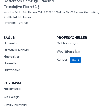
Doktorsitesi Com Bilgi Hizmetleri
Teknoloji ve Ticaret A.Ş.
Maslak Mah. Ahi Evran Cd. A.O.S 55 Sokak No:2 Aksoy Plaza Giriş
Kat Kolektif House
İstanbul, Türkiye
SAĞLIK
PROFESYONELLER
Uzmanlar
Doktorlar İçin
Uzmanlık Alanları
Web Siteniz İçin
Hastalıklar
Kariyer
İşe Alım
Hizmetler
Hastaneler
KURUMSAL
Hakkımızda
Bize Ulaşın
Gizlilik Politikası