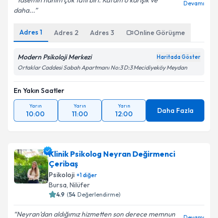
Yasemin hanım çok tatlı biri. Kafam o karışık ve
Devamı
daha...
Adres
1
Adres
2
Adres
3
Online Görüşme
Modern Psikoloji Merkezi
Haritada Göster
Ortaklar Caddesi Sabah Apartmanı No:3 D:3 Mecidiyeköy Meydan
En Yakın Saatler
Yarın
Yarın
Yarın
Daha Fazla
10:00
11:00
12:00
Klinik Psikolog Neyran Değirmenci
Çeribaş
Psikoloji
+
1
diğer
Bursa
, Nilüfer
4.9
(
54
Değerlendirme)
Neyran’dan aldığımız hizmetten son derece memnun
Devamı