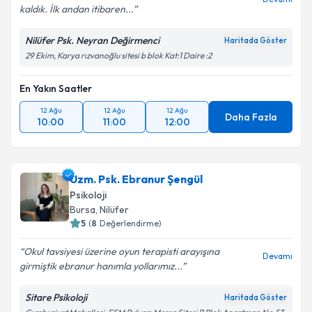
kaldık. İlk andan itibaren...
Nilüfer Psk. Neyran Değirmenci
Haritada Göster
29 Ekim, Karya rızvanoğlu sitesi b blok Kat:1 Daire :2
En Yakın Saatler
12 Ağu
12 Ağu
12 Ağu
Daha Fazla
10:00
11:00
12:00
Uzm. Psk. Ebranur Şengül
Psikoloji
Bursa
, Nilüfer
5
(
8
Değerlendirme)
Okul tavsiyesi üzerine oyun terapisti arayışına
Devamı
girmiştik ebranur hanımla yollarımız...
Sitare Psikoloji
Haritada Göster