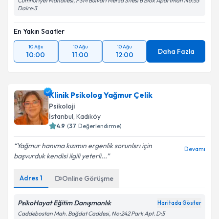
Cumhuriyet Mahallesi, FSM Bulvarı Mersa Sitesi B Blok Apartman No:53
Daire:3
En Yakın Saatler
10 Ağu
10 Ağu
10 Ağu
Daha Fazla
10:00
11:00
12:00
Klinik Psikolog Yağmur Çelik
Psikoloji
İstanbul
, Kadıköy
4.9
(
37
Değerlendirme)
Yağmur hanıma kızımın ergenlik sorunlsrı için
Devamı
başvurduk kendisi ilgili yeterli...
Adres
1
Online Görüşme
PsikoHayat Eğitim Danışmanlık
Haritada Göster
Caddebostan Mah. Bağdat Caddesi, No:242 Park Apt. D:5