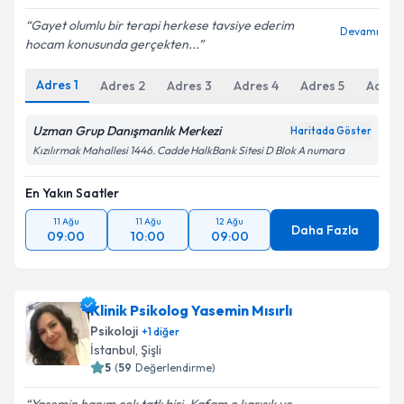
Gayet olumlu bir terapi herkese tavsiye ederim
Devamı
hocam konusunda gerçekten...
Adres
1
Adres
2
Adres
3
Adres
4
Adres
5
Adres
Uzman Grup Danışmanlık Merkezi
Haritada Göster
Kızılırmak Mahallesi 1446. Cadde HalkBank Sitesi D Blok A numara
En Yakın Saatler
11 Ağu
11 Ağu
12 Ağu
Daha Fazla
09:00
10:00
09:00
Klinik Psikolog Yasemin Mısırlı
Psikoloji
+
1
diğer
İstanbul
, Şişli
5
(
59
Değerlendirme)