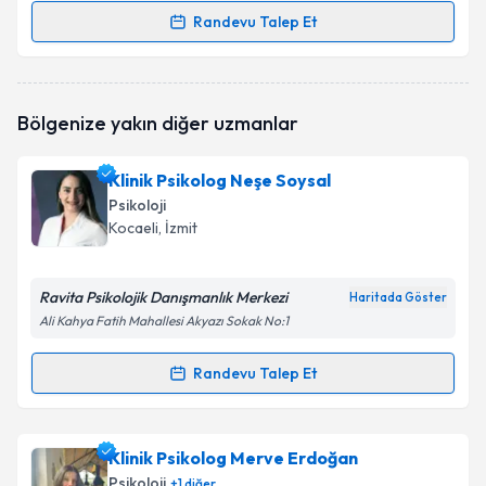
Randevu Talep Et
Randevu Takvimi Talebi
Psk. Buse Ersoy Altınkaya
için randevu takvimi talebi
Bölgenize yakın diğer uzmanlar
oluşturun. Size bu uzmandan randevu almanız için bir
takvim hazırlandığında e-posta ile bilgilendireceğiz.
Klinik Psikolog Neşe Soysal
E-posta Adresiniz
Psikoloji
Kocaeli
, İzmit
Ravita Psikolojik Danışmanlık Merkezi
Kişisel verilerimin işlenmesine ilişkin
Aydınlatma
Haritada Göster
Metni
'ni okudum ve kişisel verilerimin belirtilen
Ali Kahya Fatih Mahallesi Akyazı Sokak No:1
kapsamda işlenmesini kabul ediyorum.
Randevu Talep Et
Randevu Takvimi Talebi
Takvim Talebini Gönder
Klinik Psikolog Neşe Soysal
için randevu takvimi
Klinik Psikolog Merve Erdoğan
talebi oluşturun. Size bu uzmandan randevu almanız
Psikoloji
+
1
diğer