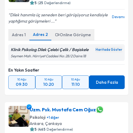
5
(
25
Değerlendirme)
Dilek hanımla üç seneden beri görüşüyoruz kendisiyle
Devamı
yaptığımız görüşmeleri ...
Adres
2
Adres
1
Online Görüşme
Klinik Psikolog Dilek Çelebi Çelik / Başiskele
Haritada Göster
Seymen Mah. Hürriyet Caddesi No: 28/2 Daire:18
En Yakın Saatler
10 Ağu
10 Ağu
10 Ağu
Daha Fazla
09:30
10:20
11:10
Uzm. Psk. Mustafa Cem Oğuz
Psikoloji
+
1
diğer
Ankara
, Çankaya
5
(
465
Değerlendirme)