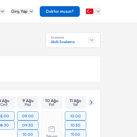
Giriş Yap
Doktor musun?
Sıralama
Akıllı Sıralama
8 Ağu
9 Ağu
10 Ağu
11 Ağu
Cmt
Paz
Pzt
Sal
18:00
09:00
10:00
18:30
09:30
10:30
10:00
11:00
Takvim