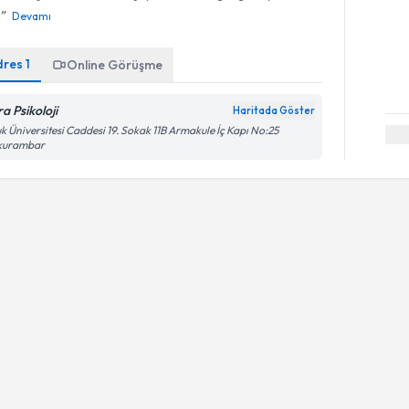
Devamı
dres
1
Online Görüşme
a Psikoloji
Haritada Göster
k Üniversitesi Caddesi 19. Sokak 11B Armakule İç Kapı No:25
kurambar