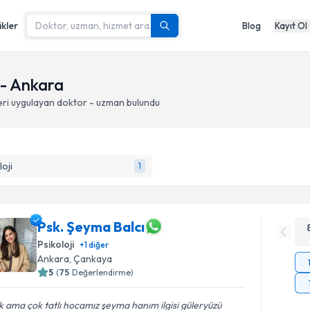
ikler
Blog
Kayıt Ol
 - Ankara
eri
uygulayan doktor - uzman bulundu
loji
1
Psk. Şeyma Balcı
Psikoloji
+
1
diğer
Ankara
, Çankaya
5
(
75
Değerlendirme)
 ama çok tatlı hocamız şeyma hanım ilgisi güleryüzü