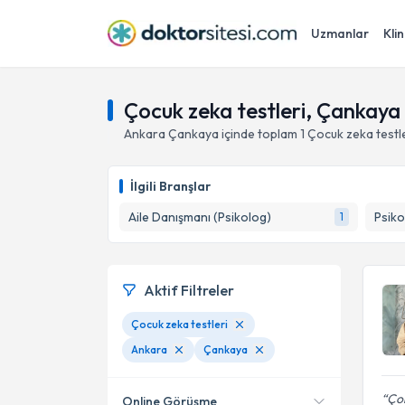
Uzmanlar
Klin
Çocuk zeka testleri, Çankaya
Ankara
Çankaya
içinde toplam
1
Çocuk zeka testl
İlgili Branşlar
Aile Danışmanı (Psikolog)
Psiko
1
Aktif Filtreler
Çocuk zeka testleri
Ankara
Çankaya
Çok
Online Görüşme