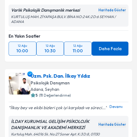
Varlık Psikolojik Danışmanlık merkezi
Haritada Göster
KURTULUŞ MAH. ZİYAPAŞA BULV. BİNA NO:2 4K:2 D:6 SEYHAN /
ADANA
En Yakın Saatler
12 Ağu
12 Ağu
12 Ağu
Daha Fazla
10:00
10:30
11:00
Uzm. Psk. Dan. İlkay Yıldız
Psikolojik Danışman
Adana
, Seyhan
5
(
11
Değerlendirme)
Devamı
İlkay bey ve ekibi bizleri çok iyi karşıladı ve süreci...
İLDAY KURUMSAL GELİŞİM PSİKOLOJİK
Haritada Göster
DANIŞMANLIK VE AKADEMİ MERKEZİ
Kurtuluş Mah. 64016 Sk. No:27 Soner Apt. K:3 D:8, 01130