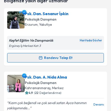
Bölgenize yakın diğer uzmanlar
oluşturun. Size bu uzmandan randevu almanız için bir
takvim hazırlandığında e-posta ile bilgilendireceğiz.
Psk. Dan. Senanur İpkin
E-posta Adresiniz
Psikolojik Danışman
Erzurum
, Yakutiye
Keşfet Eğitim Ve Danışmanlık
Kişisel verilerimin işlenmesine ilişkin
Aydınlatma
Haritada Göster
Metni
'ni okudum ve kişisel verilerimin belirtilen
Ergüney İş Merkezi Kat: 3
kapsamda işlenmesini kabul ediyorum.
Randevu Talep Et
Randevu Takvimi Talebi
Takvim Talebini Gönder
Psk. Dan. Senanur İpkin
için randevu takvimi talebi
Psk. Dan. A. Nida Alma
oluşturun. Size bu uzmandan randevu almanız için bir
Psikolojik Danışman
takvim hazırlandığında e-posta ile bilgilendireceğiz.
Kahramanmaraş
, Merkez
4.9
(
22
Değerlendirme)
E-posta Adresiniz
Kızım çok beğendi ve çok sevdi satan Ayca hanımın
Devamı
yaklaşımında...