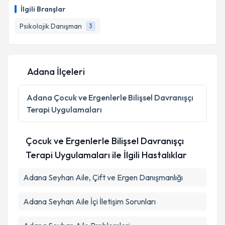
oluşturun. Size bu uzmandan randevu almanız için bir
Takvim Talebini Gönder
İlgili Branşlar
takvim hazırlandığında e-posta ile bilgilendireceğiz.
Psikolojik Danışman
3
E-posta Adresiniz
Adana İlçeleri
Kişisel verilerimin işlenmesine ilişkin
Aydınlatma
Metni
'ni okudum ve kişisel verilerimin belirtilen
Adana
Çocuk ve Ergenlerle Bilişsel Davranışçı
kapsamda işlenmesini kabul ediyorum.
Terapi Uygulamaları
Takvim Talebini Gönder
Çocuk ve Ergenlerle Bilişsel Davranışçı
Terapi Uygulamaları ile İlgili Hastalıklar
Adana Seyhan Aile, Çift ve Ergen Danışmanlığı
Adana Seyhan Aile İçi İletişim Sorunları