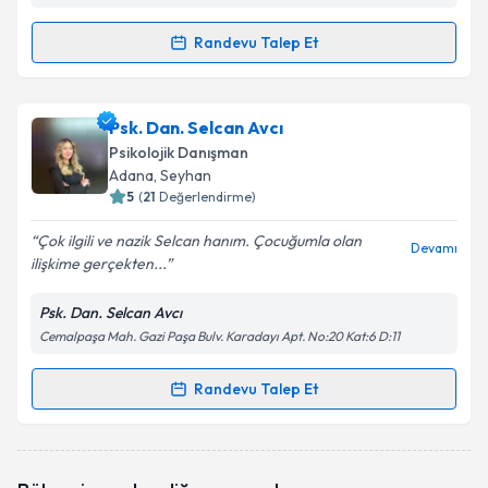
Randevu Talep Et
Randevu Takvimi Talebi
Uzm. Psk. Dan. İlkay Yıldız
için randevu takvimi
Psk. Dan. Selcan Avcı
talebi oluşturun. Size bu uzmandan randevu almanız
Psikolojik Danışman
için bir takvim hazırlandığında e-posta ile
Adana
, Seyhan
bilgilendireceğiz.
5
(
21
Değerlendirme)
E-posta Adresiniz
Çok ilgili ve nazik Selcan hanım. Çocuğumla olan
Devamı
ilişkime gerçekten...
Psk. Dan. Selcan Avcı
Cemalpaşa Mah. Gazi Paşa Bulv. Karadayı Apt. No:20 Kat:6 D:11
Kişisel verilerimin işlenmesine ilişkin
Aydınlatma
Metni
'ni okudum ve kişisel verilerimin belirtilen
kapsamda işlenmesini kabul ediyorum.
Randevu Talep Et
Randevu Takvimi Talebi
Takvim Talebini Gönder
Psk. Dan. Selcan Avcı
için randevu takvimi talebi