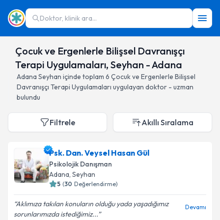
Doktor, klinik ara...
Çocuk ve Ergenlerle Bilişsel Davranışçı
Terapi Uygulamaları, Seyhan - Adana
Adana
Seyhan
içinde toplam
6
Çocuk ve Ergenlerle Bilişsel
Davranışçı Terapi Uygulamaları
uygulayan doktor - uzman
bulundu
Filtrele
Akıllı Sıralama
Psk. Dan. Veysel Hasan Gül
Psikolojik Danışman
Adana
, Seyhan
5
(
30
Değerlendirme)
Aklımıza takılan konuların olduğu yada yaşadığımız
Devamı
sorunlarımızda istediğimiz...