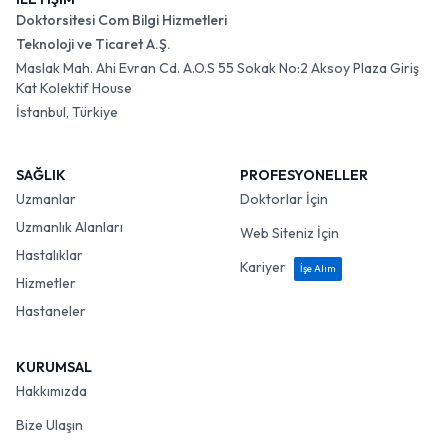
Doktorsitesi Com Bilgi Hizmetleri
Teknoloji ve Ticaret A.Ş.
Maslak Mah. Ahi Evran Cd. A.O.S 55 Sokak No:2 Aksoy Plaza Giriş
Kat Kolektif House
İstanbul, Türkiye
SAĞLIK
PROFESYONELLER
Uzmanlar
Doktorlar İçin
Uzmanlık Alanları
Web Siteniz İçin
Hastalıklar
Kariyer
İşe Alım
Hizmetler
Hastaneler
KURUMSAL
Hakkımızda
Bize Ulaşın