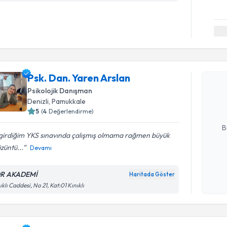
Randevu T
Psk. Dan.
Psk. Dan. Yaren Arslan
Size bu uzm
Psikolojik Danışman
hazırlandığ
Denizli
, Pamukkale
5
(
4
Değerlendirme)
E-posta Ad
B
 girdiğim YKS sınavında çalışmış olmama rağmen büyük
üzüntü...
Devamı
Kişisel
okudum
R AKADEMİ
Haritada Göster
işlenm
ıklı Caddesi, No 21, Kat:01 Kınıklı
Randevu T