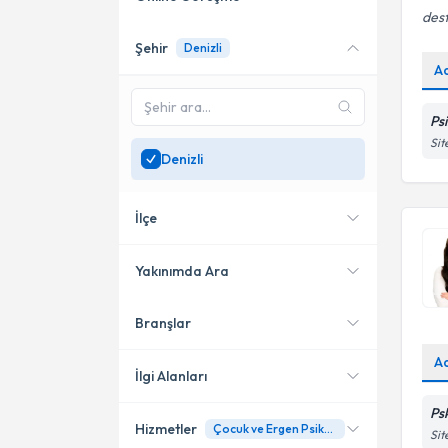
dest
Şehir
Denizli
Online danışmanlık sunan
A
uzmanları göster
Sadece
Denizli
bölgesinde
Ps
uzman ara
Sit
Denizli
İlçe
Yakınımda Ara
Branşlar
Konumuma yakın uzmanları
Pamukkale
göster
A
Acıpayam
İlgi Alanları
Ps
Hizmetler
Çocuk ve Ergen Psikolojisi
Psikolojik Danışman
Sit