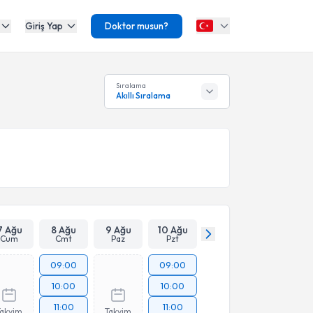
Giriş Yap
Doktor musun?
Sıralama
Akıllı Sıralama
7 Ağu
8 Ağu
9 Ağu
10 Ağu
Cum
Cmt
Paz
Pzt
09:00
09:00
10:00
10:00
11:00
11:00
Takvim
Takvim