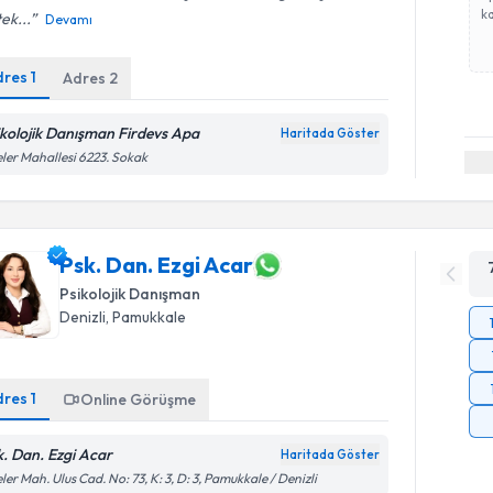
ka
ek...
Devamı
dres
1
Adres
2
ikolojik Danışman Firdevs Apa
Haritada Göster
eler Mahallesi 6223. Sokak
Psk. Dan. Ezgi Acar
Psikolojik Danışman
Denizli
, Pamukkale
dres
1
Online Görüşme
k. Dan. Ezgi Acar
Haritada Göster
eler Mah. Ulus Cad. No: 73, K: 3, D: 3, Pamukkale / Denizli