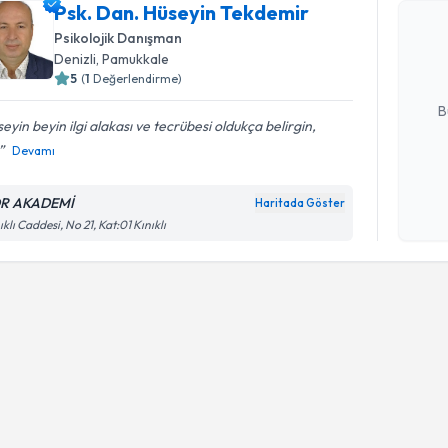
Psk. Dan.
Psk. Dan. Hüseyin Tekdemir
oluşturun. 
Psikolojik Danışman
hazırlandığ
Denizli
, Pamukkale
5
(
1
Değerlendirme)
E-posta Ad
B
eyin beyin ilgi alakası ve tecrübesi oldukça belirgin,
Devamı
Kişisel
okudum
R AKADEMİ
Haritada Göster
işlenm
ıklı Caddesi, No 21, Kat:01 Kınıklı