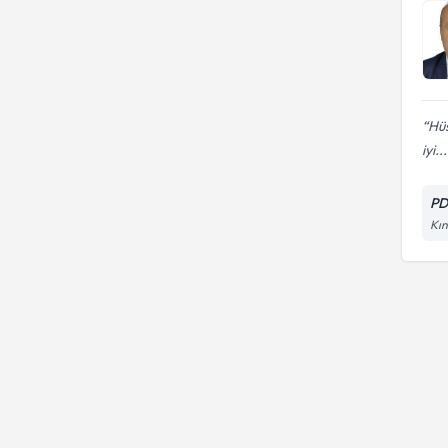
Ebeveyn danışmanlığı
Hüs
iyi...
PD
Kın