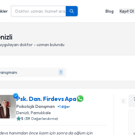
ikler
Blog
Kayıt Ol
nizli
uygulayan doktor - uzman bulundu
Danışmanı
1
Psk. Dan. Firdevs Apa
Psikolojik Danışman
+
1
diğer
Denizli
, Pamukkale
5
(
39
Değerlendirme)
devs hanımdan önce kızım için sonra da oğlum için