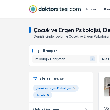
Uzmanlar
Klin
Çocuk ve Ergen Psikolojisi, De
Denizli
içinde toplam
4
Çocuk ve Ergen Psikolojisi
İlgili Branşlar
Psikolojik Danışman
Aile 
4
Aktif Filtreler
Çocuk ve Ergen Psikolojisi
Denizli
Fir
Online Görüşme