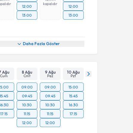
palıdır
kapalıdır
12:00
12:00
13:00
13:00
Daha Fazla Göster
7 Ağu
8 Ağu
9 Ağu
10 Ağu
Cum
Cmt
Paz
Pzt
15:00
09:00
09:00
15:00
15:45
09:45
09:45
15:45
16:30
10:30
10:30
16:30
17:15
11:15
11:15
17:15
12:00
12:00