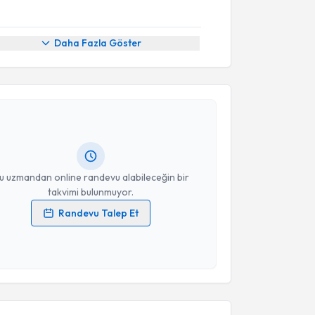
Daha Fazla Göster
akvimi Talebi
 Yaren Arslan
için randevu takvimi talebi oluşturun.
andan randevu almanız için bir takvim
ında e-posta ile bilgilendireceğiz.
resiniz
u uzmandan online randevu alabileceğin bir
takvimi bulunmuyor.
Randevu Talep Et
 verilerimin işlenmesine ilişkin
Aydınlatma Metni
'ni
 ve kişisel verilerimin belirtilen kapsamda
esini kabul ediyorum.
akvimi Talebi
Takvim Talebini Gönder