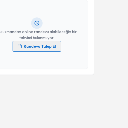
 Hüseyin Tekdemir
için randevu takvimi talebi
Size bu uzmandan randevu almanız için bir takvim
ında e-posta ile bilgilendireceğiz.
resiniz
u uzmandan online randevu alabileceğin bir
takvimi bulunmuyor.
Randevu Talep Et
 verilerimin işlenmesine ilişkin
Aydınlatma Metni
'ni
 ve kişisel verilerimin belirtilen kapsamda
esini kabul ediyorum.
Takvim Talebini Gönder