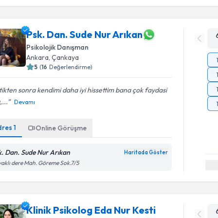
Psk. Dan. Sude Nur Arıkan
Psikolojik Danışman
Ankara
, Çankaya
5
(
16
Değerlendirme)
tikten sonra kendimi daha iyi hissettim bana çok faydasi
,...
Devamı
dres
1
Online Görüşme
k. Dan. Sude Nur Arıkan
Haritada Göster
aklı dere Mah. Göreme Sok.7/5
Klinik Psikolog Eda Nur Kesti