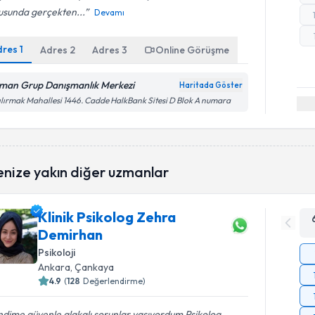
usunda gerçekten...
Devamı
dres
1
Adres
2
Adres
3
Online Görüşme
man Grup Danışmanlık Merkezi
Haritada Göster
ılırmak Mahallesi 1446. Cadde HalkBank Sitesi D Blok A numara
enize yakın diğer uzmanlar
Klinik Psikolog Zehra
Demirhan
Psikoloji
Ankara
, Çankaya
4.9
(
128
Değerlendirme)
dime güvenle alakalı sorunlar yaşıyordum Psikolog