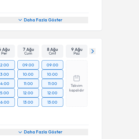
Daha Fazla Göster
6 Ağu
7 Ağu
8 Ağu
9 Ağu
Per
Cum
Cmt
Paz
12:00
09:00
09:00
13:00
10:00
10:00
14:00
11:00
11:00
Takvim
kapalıdır
15:00
12:00
12:00
16:00
13:00
13:00
Daha Fazla Göster