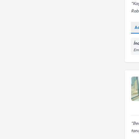
Ka
Rabi
A
İnc
Emr
Ber
tanı