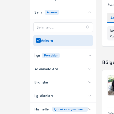
kon
Şehir
Ankara
Online danışmanlık sunan
A
uzmanları göster
Sadece
Ankara
bölgesinde
Uz
uzman ara
Kız
Ankara
İlçe
Pursaklar
Bölg
Yakınımda Ara
Branşlar
Konumuma yakın uzmanları
Çankaya
göster
Etimesgut
İlgi Alanları
Yenimahalle
Hizmetler
Çocuk ve ergen danışmanlığı
Pedagoji
Ken