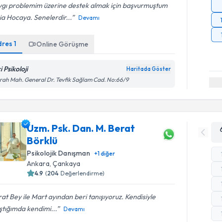
ygı problemim üzerine destek almak için başvurmuştum
a Hocaya. Senelerdir...
Devamı
dres
1
Online Görüşme
i Psikoloji
Haritada Göster
ah Mah. General Dr. Tevfik Sağlam Cad. No:66/9
Uzm. Psk. Dan. M. Berat
Börklü
Psikolojik Danışman
+
1
diğer
Ankara
, Çankaya
4.9
(
204
Değerlendirme)
at Bey ile Mart ayından beri tanışıyoruz. Kendisiyle
ştığımda kendimi...
Devamı