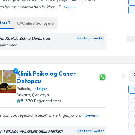
ra hocamı internetten buldum...
Devamı
dres
1
Online Görüşme
m. Kl. Psk. Zehra Demirhan
Haritada Göster
ğütözü Mah.
Klinik Psikolog Caner
Öztopcu
Psikoloji
+
1
diğer
Ankara
, Çankaya
5
(
570
Değerlendirme)
isi için çok teşekkür edebilirim iyiki gidiyorum
Devamı
n Psikoloji ve Danışmanlık Merkezi
Haritada Göster