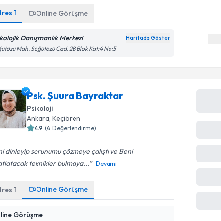
dres
1
Online Görüşme
ikolojik Danışmanlık Merkezi
Haritada Göster
ütözü Mah. Söğütözü Cad. 2B Blok Kat:4 No:5
Psk. Şuura Bayraktar
Psikoloji
Ankara
, Keçiören
4.9
(
4
Değerlendirme)
i dinleyip sorunumu çözmeye çalıştı ve Beni
tlatacak teknikler bulmaya...
Devamı
Online Görüşme
dres
1
line Görüşme