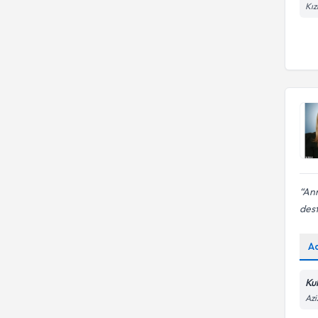
Kız
Agteankaragelişimenvanteri
Ergo
Eureko Sigorta
Ann
dest
A
Kul
Azi