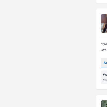
Git
oldu
A
Ps
Kav