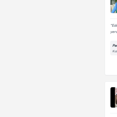
Eda
yerd
Pe
Kız