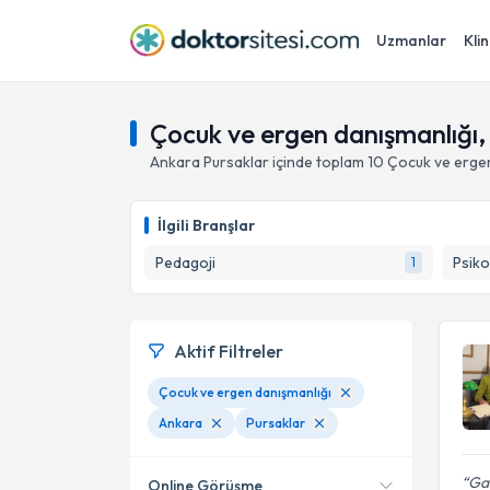
Uzmanlar
Klin
Çocuk ve ergen danışmanlığı,
Ankara
Pursaklar
içinde toplam
10
Çocuk ve ergen
İlgili Branşlar
Pedagoji
Psiko
1
Aktif Filtreler
Çocuk ve ergen danışmanlığı
Ankara
Pursaklar
Gay
Online Görüşme