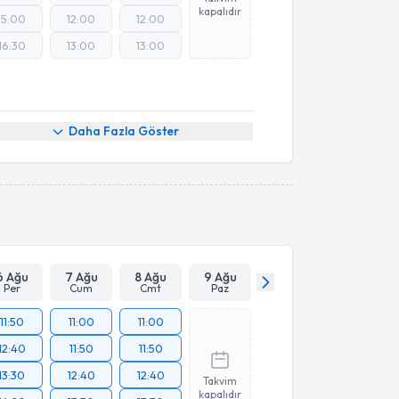
kapalıdır
15:00
12:00
12:00
16:30
13:00
13:00
Daha Fazla Göster
6 Ağu
7 Ağu
8 Ağu
9 Ağu
Per
Cum
Cmt
Paz
11:50
11:00
11:00
12:40
11:50
11:50
13:30
12:40
12:40
Takvim
kapalıdır