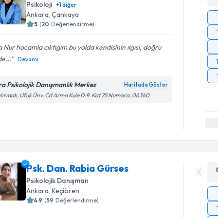
Psikoloji
+
1
diğer
Ankara
, Çankaya
5
(
20
Değerlendirme)
 Nur hocamla cıktıgım bu yolda kendisinin ılgısı, doğru
e...
Devamı
ra Psikolojik Danışmanlık Merkez
Haritada Göster
ılırmak, Ufuk Ünv. Cd Arma Kule D:9. Kat 25 Numara, 06360
Psk. Dan. Rabia Gürses
Psikolojik Danışman
Ankara
, Keçiören
4.9
(
59
Değerlendirme)