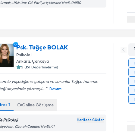
ılırmak, Ufuk Ünv. Cd. Farilya İş Merkezi No:8, 06510
Psk. Tuğçe BOLAK
Psikoloji
Ankara
, Çankaya
5
(
151
Değerlendirme)
emle yaşadığımız çatışma ve sorunlaı Tuğçe hanımın
eği sayesinde çözmeyi...
Devamı
dres
1
Online Görüşme
e Psikoloji
Haritada Göster
ziye Mah. Cinnah Caddesi No:56/11