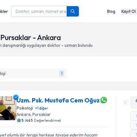
ikler
Blog
Kayıt Ol
 Pursaklar - Ankara
 danışmanlığı
uygulayan doktor - uzman bulundu
loji
1
Uzm. Psk. Mustafa Cem Oğuz
Psikoloji
+
1
diğer
Ankara
, Pursaklar
5
(
465
Değerlendirme)
et olumlu bir terapi herkese tavsiye ederim hocam