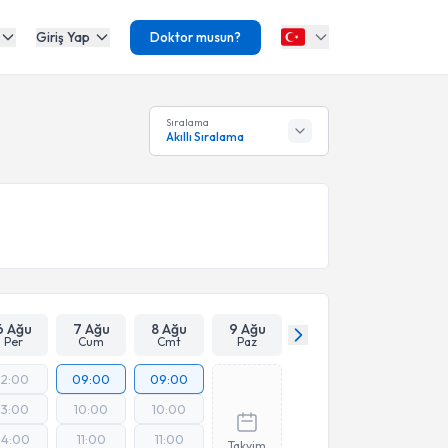
Giriş Yap
Doktor musun?
Sıralama
Akıllı Sıralama
6 Ağu
7 Ağu
8 Ağu
9 Ağu
Per
Cum
Cmt
Paz
12:00
09:00
09:00
13:00
10:00
10:00
14:00
11:00
11:00
Takvim