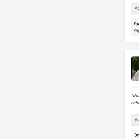
A
Ps
Söğ
Ben
raha
A
On