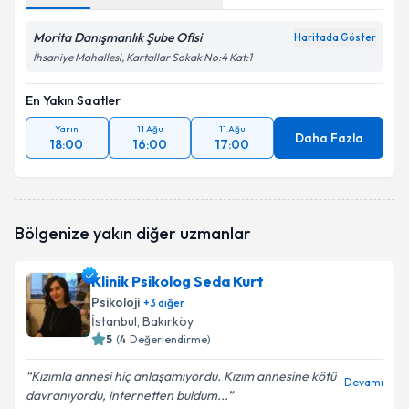
Morita Danışmanlık Şube Ofisi
Haritada Göster
İhsaniye Mahallesi, Kartallar Sokak No:4 Kat:1
En Yakın Saatler
Yarın
11 Ağu
11 Ağu
Daha Fazla
18:00
16:00
17:00
Bölgenize yakın diğer uzmanlar
Klinik Psikolog Seda Kurt
Psikoloji
+
3
diğer
İstanbul
, Bakırköy
5
(
4
Değerlendirme)
Kızımla annesi hiç anlaşamıyordu. Kızım annesine kötü
Devamı
davranıyordu, internetten buldum...