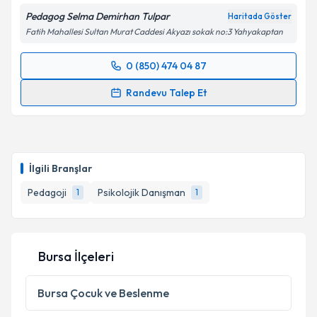
Pedagog Selma Demirhan Tulpar
Haritada Göster
Fatih Mahallesi Sultan Murat Caddesi Akyazı sokak no:3 Yahyakaptan
0 (850) 474 04 87
Randevu Takvimi Talebi
Randevu Talep Et
Pedagog Selma Demirhan Tulpar
için randevu
takvimi talebi oluşturun. Size bu uzmandan randevu
almanız için bir takvim hazırlandığında e-posta ile
bilgilendireceğiz.
İlgili Branşlar
E-posta Adresiniz
Pedagoji
Psikolojik Danışman
1
1
Bursa İlçeleri
Kişisel verilerimin işlenmesine ilişkin
Aydınlatma
Metni
'ni okudum ve kişisel verilerimin belirtilen
kapsamda işlenmesini kabul ediyorum.
Bursa
Çocuk ve Beslenme