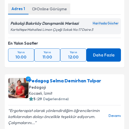
Adres
1
Online Görüşme
Psikoloji Bakırköy Danışmanlık Merkezi
Haritada Göster
Kartaltepe Mahallesi Limon Çiçeği Sokak No:17 Daire:3
En Yakın Saatler
Yarın
Yarın
Yarın
Daha Fazla
10:00
11:00
12:00
Pedagog Selma Demirhan Tulpar
Pedagoji
Kocaeli
, İzmit
5
(
29
Değerlendirme)
Ergoterapist olarak yönlendirdiğim öğrencilerimin
Devamı
katkılarından dolayı öncelikle teşekkür ediyorum.
Çalışmalarını...