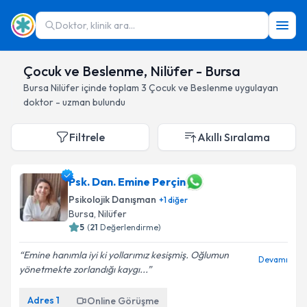
Doktor, klinik ara...
Çocuk ve Beslenme, Nilüfer - Bursa
Bursa
Nilüfer
içinde toplam
3
Çocuk ve Beslenme
uygulayan
doktor - uzman bulundu
Filtrele
Akıllı Sıralama
Psk. Dan. Emine Perçin
Psikolojik Danışman
+
1
diğer
Bursa
, Nilüfer
5
(
21
Değerlendirme)
Emine hanımla iyi ki yollarımız kesişmiş. Oğlumun
Devamı
yönetmekte zorlandığı kaygı...
Adres
1
Online Görüşme