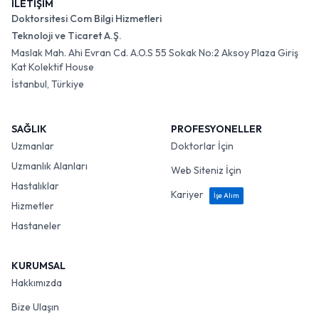
İLETİŞİM
Doktorsitesi Com Bilgi Hizmetleri
Teknoloji ve Ticaret A.Ş.
Maslak Mah. Ahi Evran Cd. A.O.S 55 Sokak No:2 Aksoy Plaza Giriş
Kat Kolektif House
İstanbul, Türkiye
SAĞLIK
PROFESYONELLER
Uzmanlar
Doktorlar İçin
Uzmanlık Alanları
Web Siteniz İçin
Hastalıklar
Kariyer
İşe Alım
Hizmetler
Hastaneler
KURUMSAL
Hakkımızda
Bize Ulaşın