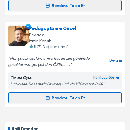
Randevu Talep Et
Pedagog Selma Demirhan Tulpar
için randevu
takvimi talebi oluşturun. Size bu uzmandan randevu
Pedagog Emre Güzel
almanız için bir takvim hazırlandığında e-posta ile
bilgilendireceğiz.
Pedagoji
İzmir
,
Konak
E-posta Adresiniz
5
(
71
Değerlendirme)
Her çocuk özeldir, emre hocamızın gönlünde
Devamı
çocuklarımız gerçek den ÖZEL......
Kişisel verilerimin işlenmesine ilişkin
Aydınlatma
Terapi Oyun
Haritada Göster
Metni
'ni okudum ve kişisel verilerimin belirtilen
Kültür Mah. Dr. Mustafa Enverbey Cad. No:1/1 Berki Apt. D:601
kapsamda işlenmesini kabul ediyorum.
Randevu Talep Et
Randevu Takvimi Talebi
Takvim Talebini Gönder
Pedagog Emre Güzel
için randevu takvimi talebi
oluşturun. Size bu uzmandan randevu almanız için bir
İlgili Branşlar