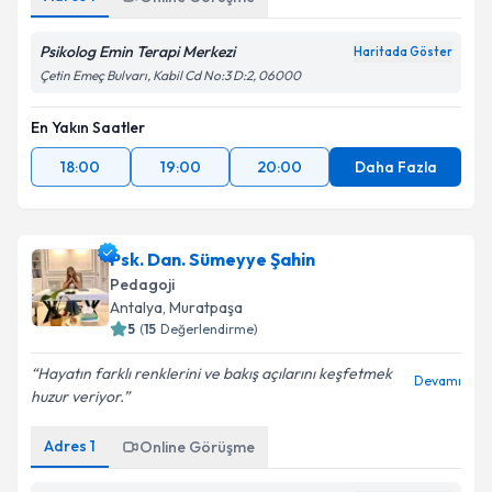
Psikolog Emin Terapi Merkezi
Haritada Göster
Çetin Emeç Bulvarı, Kabil Cd No:3 D:2, 06000
En Yakın Saatler
18:00
19:00
20:00
Daha Fazla
Psk. Dan. Sümeyye Şahin
Pedagoji
Antalya
,
Muratpaşa
5
(
15
Değerlendirme)
Hayatın farklı renklerini ve bakış açılarını keşfetmek
Devamı
huzur veriyor.
Adres
1
Online Görüşme