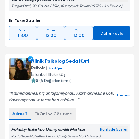
Turgut Özal, 20. Cd. No:81/46, Kuruçayırlı Tower 06370 - Arı Psikoloji
En Yakın Saatler
Yarın
Yarın
Yarın
Daha Fazla
11:00
12:00
13:00
Klinik Psikolog Seda Kurt
Psikoloji
+
3
diğer
İstanbul
,
Bakırköy
5
(
4
Değerlendirme)
Kızımla annesi hiç anlaşamıyordu. Kızım annesine kötü
Devamı
davranıyordu, internetten buldum...
Adres
1
Online Görüşme
Psikoloji Bakırköy Danışmanlık Merkezi
Haritada Göster
Kartaltepe Mahallesi Limon Çiçeği Sokak No:17 Daire:3