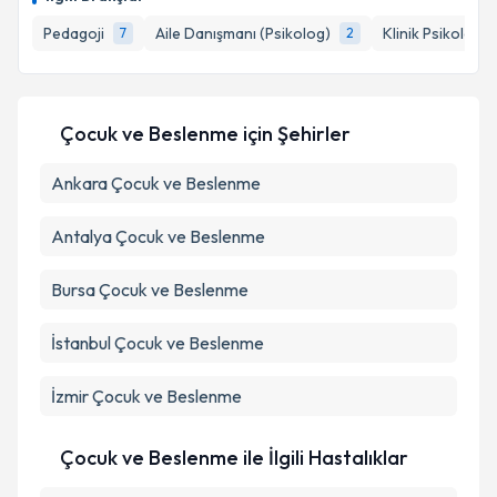
takvim hazırlandığında e-posta ile bilgilendireceğiz.
Pedagoji
Aile Danışmanı (Psikolog)
Klinik Psikolog
7
2
E-posta Adresiniz
Çocuk ve Beslenme
için Şehirler
Kişisel verilerimin işlenmesine ilişkin
Aydınlatma
Ankara
Metni
Çocuk ve Beslenme
'ni okudum ve kişisel verilerimin belirtilen
kapsamda işlenmesini kabul ediyorum.
Antalya
Çocuk ve Beslenme
Takvim Talebini Gönder
Bursa
Çocuk ve Beslenme
İstanbul
Çocuk ve Beslenme
İzmir
Çocuk ve Beslenme
Çocuk ve Beslenme ile İlgili Hastalıklar