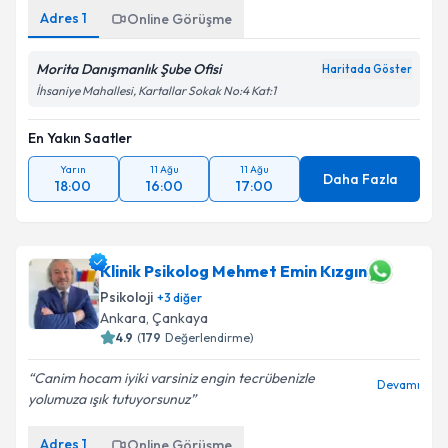
Adres
1
Online Görüşme
Morita Danışmanlık Şube Ofisi
Haritada Göster
İhsaniye Mahallesi, Kartallar Sokak No:4 Kat:1
En Yakın Saatler
Yarın
11 Ağu
11 Ağu
Daha Fazla
18:00
16:00
17:00
Klinik Psikolog Mehmet Emin Kızgın
Psikoloji
+
3
diğer
Ankara
,
Çankaya
4.9
(
179
Değerlendirme)
Canim hocam iyiki varsiniz engin tecrübenizle
Devamı
yolumuza ışık tutuyorsunuz
Adres
1
Online Görüşme