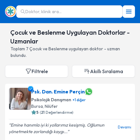
Doktor, klinik ara...
Çocuk ve Beslenme Uygulayan Doktorlar -
Uzmanlar
Toplam
7
Çocuk ve Beslenme
uygulayan doktor - uzman
bulundu.
Filtrele
Akıllı Sıralama
Psk. Dan. Emine Perçin
Psikolojik Danışman
+
1
diğer
Bursa
,
Nilüfer
5
(
21
Değerlendirme)
Emine hanımla iyi ki yollarımız kesişmiş. Oğlumun
Devamı
yönetmekte zorlandığı kaygı...