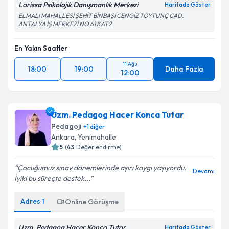
Larissa Psikolojik Danışmanlık Merkezi
Haritada Göster
ELMALI MAHALLESİ ŞEHİT BİNBAŞI CENGİZ TOYTUNÇ CAD.
ANTALYA İŞ MERKEZİ NO 61 KAT2
En Yakın Saatler
11 Ağu
18:00
19:00
Daha Fazla
12:00
Uzm. Pedagog Hacer Konca Tutar
Pedagoji
+
1
diğer
Ankara
,
Yenimahalle
5
(
43
Değerlendirme)
Çocuğumuz sınav dönemlerinde aşırı kaygı yaşıyordu.
Devamı
İyiki bu süreçte destek...
Adres
1
Online Görüşme
Uzm. Pedagog Hacer Konca Tutar
Haritada Göster