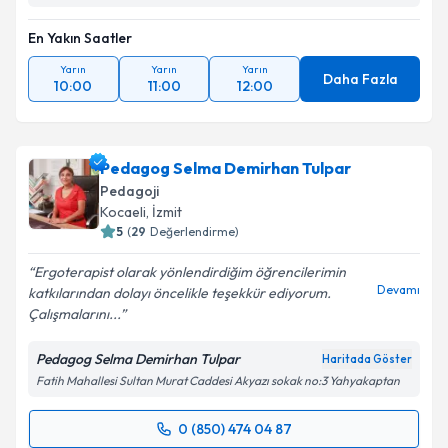
En Yakın Saatler
Yarın
Yarın
Yarın
Daha Fazla
10:00
11:00
12:00
Pedagog Selma Demirhan Tulpar
Pedagoji
Kocaeli
,
İzmit
5
(
29
Değerlendirme)
Ergoterapist olarak yönlendirdiğim öğrencilerimin
Devamı
katkılarından dolayı öncelikle teşekkür ediyorum.
Çalışmalarını...
Pedagog Selma Demirhan Tulpar
Haritada Göster
Fatih Mahallesi Sultan Murat Caddesi Akyazı sokak no:3 Yahyakaptan
0 (850) 474 04 87
Randevu Takvimi Talebi