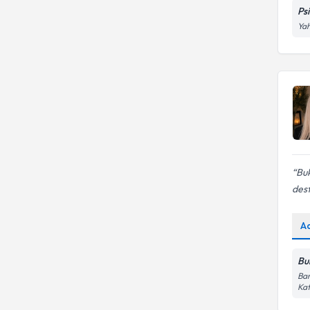
Ps
Boşanma Süreçleri
Yah
Bu
dest
A
Bu
Bar
Kat