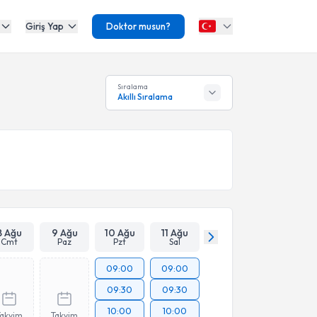
Giriş Yap
Doktor musun?
Sıralama
Akıllı Sıralama
8 Ağu
9 Ağu
10 Ağu
11 Ağu
Cmt
Paz
Pzt
Sal
09:00
09:00
09:30
09:30
10:00
10:00
Takvim
Takvim