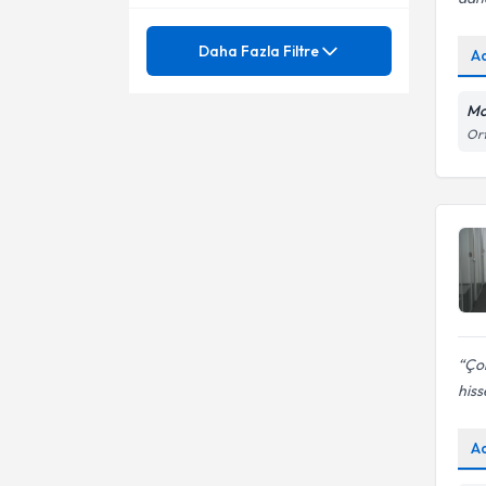
Mezuniyet
Aile ve Çift Terapisi
Daha Fazla Filtre
A
Anksiyete Bozuklukları
Ünvan
Aile Danışmanlığı
Mo
Bağımlılıklar
Ort
Aile İçi İletişim Sorunları
GAZI ÜNIVERSITESI
Bilişsel Davranışçı Terapi
Aile İlişkileri
Psk.
Cinsel Terapi
Anksiyete Bozuklukları
Tedavisi
Çocuk-Ergen EMDR Terapisi
Anne, Baba ile Olan İlişki
Çocuk Ergen Yetişkin
Bilişsel Davranışçı Danışmanlık
Danışmanlığı
Depresyon
Çok
Bilişsel Davranışçı Terapi
his
Dikkat Eksikliği ve Hiperaktivite
Bireysel Danışmanlık
Bozukluğu (DEHB)
A
EMDR Terapisi
Bireysel Psikoterapi