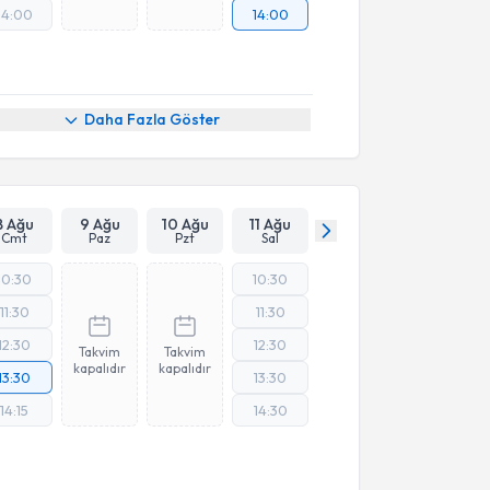
14:00
14:00
Daha Fazla Göster
8 Ağu
9 Ağu
10 Ağu
11 Ağu
Cmt
Paz
Pzt
Sal
10:30
10:30
11:30
11:30
12:30
12:30
Takvim
Takvim
kapalıdır
kapalıdır
13:30
13:30
14:15
14:30