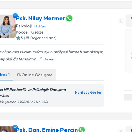
Psk. Nilay Mermer
Psikoloji
+
1
diğer
Kocaeli
, Gebze
5
(
25
Değerlendirme)
ay hanımın kurumundan oyun atölyesi hizmeti almaktayız,
ka
miş olduğu temaların...
Devamı
dres
1
Online Görüşme
el Nil Rehberlik ve Psikolojik Danışma
Haritada Göster
rkezi
lıkuyu Mah. 1308/4 Sok No:25/A
Psk. Dan. Emine Perçin