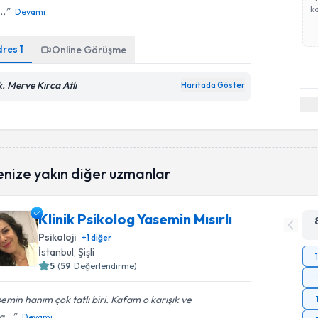
ka
..
Devamı
dres
1
Online Görüşme
k. Merve Kırca Atlı
Haritada Göster
enize yakın diğer uzmanlar
Klinik Psikolog Yasemin Mısırlı
Psikoloji
+
1
diğer
İstanbul
, Şişli
5
(
59
Değerlendirme)
emin hanım çok tatlı biri. Kafam o karışık ve
...
Devamı