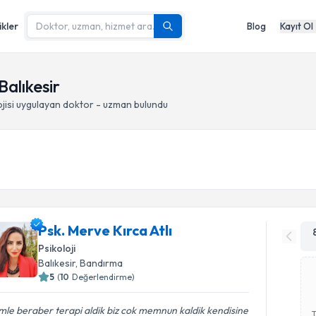
ikler
Blog
Kayıt Ol
Balıkesir
jisi
uygulayan doktor - uzman bulundu
Psk. Merve Kırca Atlı
Psikoloji
Balıkesir
, Bandırma
5
(
10
Değerlendirme)
mle beraber terapi aldik biz cok memnun kaldik kendisine