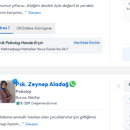
umun şifacısı. Aldığım destek öyle değerli bi yerdeki
ka
rım karşıma...
Devamı
dres
1
Online Görüşme
inik Psikolog Hande Erçin
Haritada Göster
i Mehmetpaşa Mahallesi Yavuz Sokak No:34/1
Psk. Zeynep Aladağ
Psikoloji
Bursa
, Nilüfer
5
(
129
Değerlendirme)
alama senedir hastası olan çocuklarımız için gittiğimiz
nep hanım...
Devamı