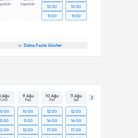
palıdır
kapalıdır
10:30
10:30
11:00
11:00
Daha Fazla Göster
8 Ağu
9 Ağu
10 Ağu
11 Ağu
Cmt
Paz
Pzt
Sal
10:00
10:00
12:00
12:00
11:00
11:00
16:00
16:00
12:00
12:00
17:00
17:00