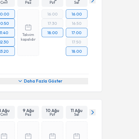
Cmt
Paz
Pzt
Sal
10:00
16:00
16:00
10:50
17:30
16:50
11:40
18:00
17:00
Takvim
kapalıdır
12:30
17:50
13:20
18:00
Daha Fazla Göster
8 Ağu
9 Ağu
10 Ağu
11 Ağu
Cmt
Paz
Pzt
Sal