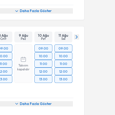
Daha Fazla Göster
8 Ağu
9 Ağu
10 Ağu
11 Ağu
Cmt
Paz
Pzt
Sal
09:00
09:00
09:00
10:00
10:00
10:00
11:00
11:00
11:00
Takvim
kapalıdır
12:00
12:00
12:00
13:00
13:00
13:00
üşme
Daha Fazla Göster