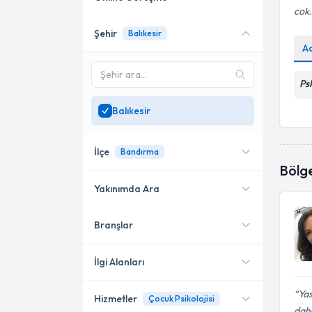
cok.
Şehir
Balıkesir
Online danışmanlık sunan
A
uzmanları göster
Sadece
Balıkesir
Ps
bölgesinde uzman ara
Balıkesir
İlçe
Bandırma
Bölg
Yakınımda Ara
Branşlar
Konumuma yakın uzmanları
Bandırma
göster
Edremit
İlgi Alanları
Yas
Hizmetler
Çocuk Psikolojisi
Psikoloji
daha