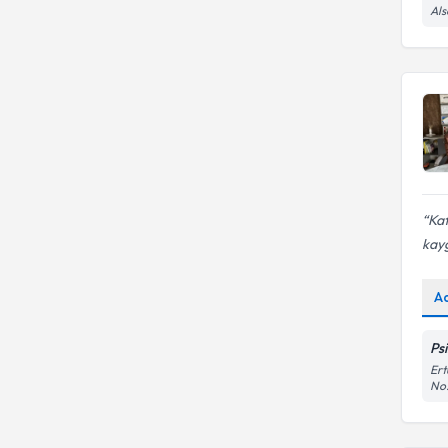
Al
Çocuk-Ergen-Yetişkin
Danışmanlığı
Kaf
kay
A
Ps
Ert
No