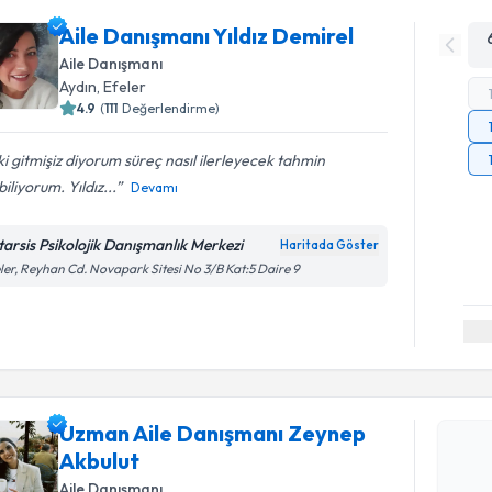
Aile Danışmanı Yıldız Demirel
Aile Danışmanı
Aydın
, Efeler
4.9
(
111
Değerlendirme)
 ki gitmişiz diyorum süreç nasıl ilerleyecek tahmin
iliyorum. Yıldız...
Devamı
tarsis Psikolojik Danışmanlık Merkezi
Haritada Göster
ler, Reyhan Cd. Novapark Sitesi No 3/B Kat:5 Daire 9
Randevu T
Uzman Aile Danışmanı Zeynep
Uzman Ail
Akbulut
talebi oluş
Aile Danışmanı