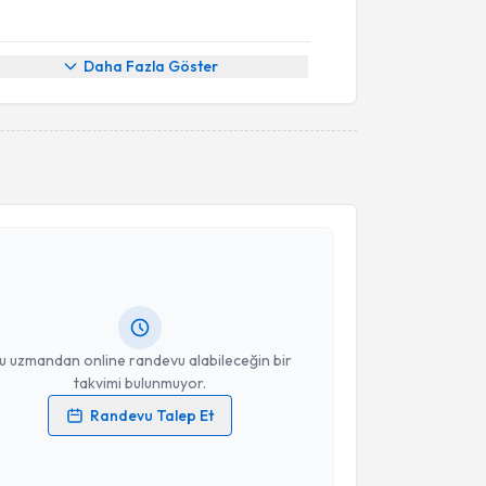
Daha Fazla Göster
akvimi Talebi
Dan. Funda Çiçek Onikioğulları
için randevu
ebi oluşturun. Size bu uzmandan randevu almanız için
hazırlandığında e-posta ile bilgilendireceğiz.
resiniz
u uzmandan online randevu alabileceğin bir
takvimi bulunmuyor.
Randevu Talep Et
 verilerimin işlenmesine ilişkin
Aydınlatma Metni
'ni
 ve kişisel verilerimin belirtilen kapsamda
esini kabul ediyorum.