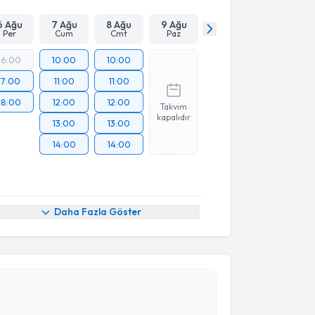
6 Ağu
7 Ağu
8 Ağu
9 Ağu
Per
Cum
Cmt
Paz
16:00
10:00
10:00
17:00
11:00
11:00
18:00
12:00
12:00
Takvim
kapalıdır
13:00
13:00
14:00
14:00
Daha Fazla Göster
akvimi Talebi
e Danışmanı Zeynep Akbulut
için randevu takvimi
turun. Size bu uzmandan randevu almanız için bir