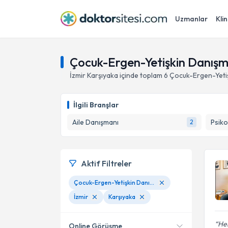
Uzmanlar
Klin
Çocuk-Ergen-Yetişkin Danışman
İzmir
Karşıyaka
içinde toplam
6
Çocuk-Ergen-Yetiş
İlgili Branşlar
Aile Danışmanı
Psiko
2
Aktif Filtreler
Çocuk-Ergen-Yetişkin Danışmanlığı
İzmir
Karşıyaka
Her
Online Görüşme