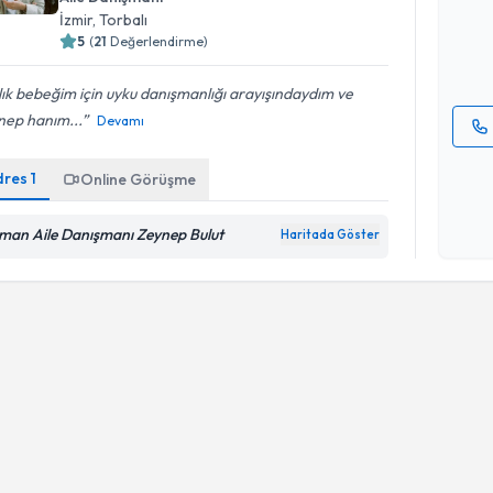
takvim hazı
İzmir
, Torbalı
5
(
21
Değerlendirme)
E-posta Ad
ık bebeğim için uyku danışmanlığı arayışındaydım ve
nep hanım...
Devamı
Kişisel
dres
1
Online Görüşme
okudum
işlenm
man Aile Danışmanı Zeynep Bulut
Haritada Göster