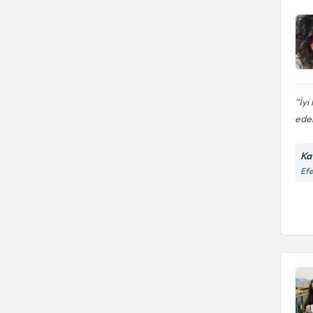
İyi
edeb
Ka
Efe