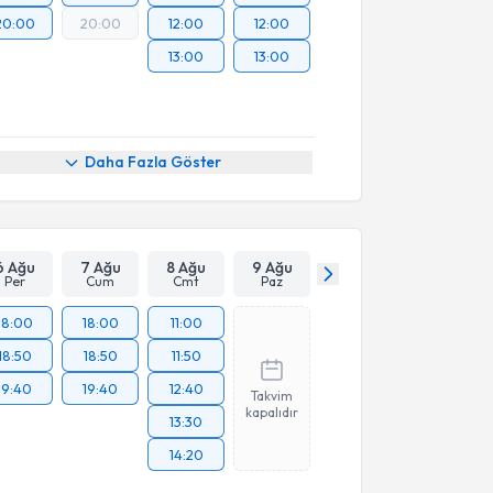
20:00
20:00
12:00
12:00
13:00
13:00
Daha Fazla Göster
6 Ağu
7 Ağu
8 Ağu
9 Ağu
Per
Cum
Cmt
Paz
18:00
18:00
11:00
18:50
18:50
11:50
19:40
19:40
12:40
Takvim
kapalıdır
13:30
14:20