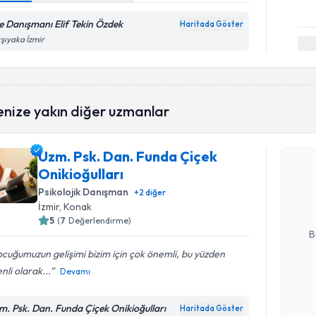
le Danışmanı Elif Tekin Özdek
Haritada Göster
şıyaka İzmir
enize yakın diğer uzmanlar
Randevu T
Uzm. Psk. Dan. Funda Çiçek
Uzm. Psk. 
Onikioğulları
takvimi tal
bir takvim 
Psikolojik Danışman
+
2
diğer
İzmir
, Konak
E-posta Ad
5
(
7
Değerlendirme)
B
cuğumuzun gelişimi bizim için çok önemli, bu yüzden
nli olarak...
Devamı
Kişisel
okudum
m. Psk. Dan. Funda Çiçek Onikioğulları
Haritada Göster
işlenm