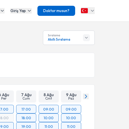
Giriş Yap
Doktor musun?
Sıralama
Akıllı Sıralama
6 Ağu
7 Ağu
8 Ağu
9 Ağu
Per
Cum
Cmt
Paz
17:00
17:00
09:00
09:00
18:00
18:00
10:00
10:00
19:00
19:00
11:00
11:00