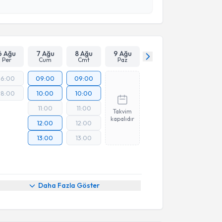
Takvim Talebini Gönder
6 Ağu
7 Ağu
8 Ağu
9 Ağu
Per
Cum
Cmt
Paz
16:00
09:00
09:00
18:00
10:00
10:00
11:00
11:00
Takvim
kapalıdır
12:00
12:00
13:00
13:00
Daha Fazla Göster