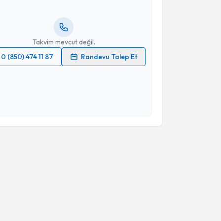
rlandığında e-posta ile bilgilendireceğiz.
resiniz
Takvim mevcut değil.
0 (850) 474 11 87
Randevu Talep Et
 verilerimin işlenmesine ilişkin
Aydınlatma Metni
'ni
 ve kişisel verilerimin belirtilen kapsamda
esini kabul ediyorum.
Takvim Talebini Gönder