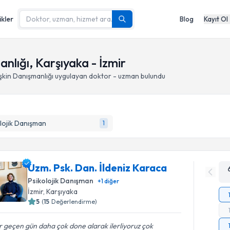
ikler
Blog
Kayıt Ol
lığı, Karşıyaka - İzmir
kin Danışmanlığı
uygulayan doktor - uzman bulundu
lojik Danışman
1
Uzm. Psk. Dan. İldeniz Karaca
Psikolojik Danışman
+
1
diğer
İzmir
, Karşıyaka
5
(
15
Değerlendirme)
 geçen gün daha çok done alarak ilerliyoruz çok