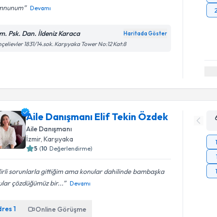
mnunum
Devamı
m. Psk. Dan. İldeniz Karaca
Haritada Göster
çelievler 1831/14.sok. Karşıyaka Tower No:12 Kat:8
Aile Danışmanı Elif Tekin Özdek
Aile Danışmanı
İzmir
, Karşıyaka
5
(
10
Değerlendirme)
irli sorunlarla gittiğim ama konular dahilinde bambaşka
lar çözdüğümüz bir...
Devamı
dres
1
Online Görüşme