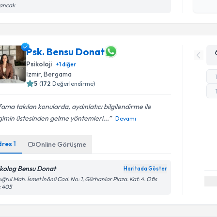
sancak
Psk. Bensu Donat
Psikoloji
+
1
diğer
İzmir
, Bergama
5
(
172
Değerlendirme)
ama takılan konularda, aydınlatıcı bilgilendirme ile
gimin üstesinden gelme yöntemleri...
Devamı
dres
1
Online Görüşme
ikolog Bensu Donat
Haritada Göster
uğrul Mah. İsmet İnönü Cad. No: 1, Gürhanlar Plaza. Kat: 4. Ofis
: 405