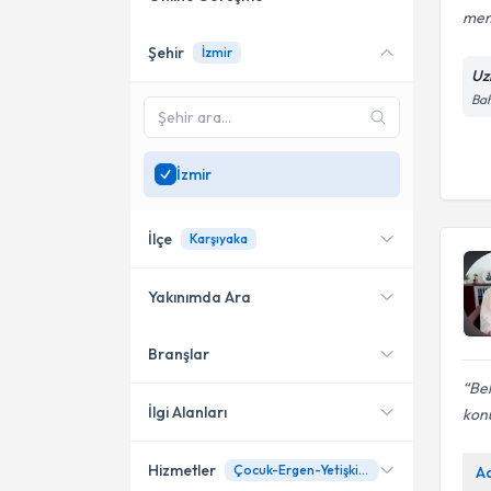
me
Şehir
İzmir
Online danışmanlık sunan
Uz
uzmanları göster
Bah
Sadece
İzmir
bölgesinde
uzman ara
İzmir
İlçe
Karşıyaka
Yakınımda Ara
Branşlar
Konumuma yakın uzmanları
Karşıyaka
göster
Bel
Bayraklı
İlgi Alanları
konu
Bergama
Hizmetler
Çocuk-Ergen-Yetişkin Danışmanlığı
A
Aile Danışmanı