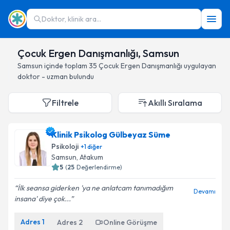
Doktor, klinik ara...
Çocuk Ergen Danışmanlığı, Samsun
Samsun
içinde toplam
35
Çocuk Ergen Danışmanlığı
uygulayan
doktor - uzman bulundu
Filtrele
Akıllı Sıralama
Klinik Psikolog Gülbeyaz Süme
Psikoloji
+
1
diğer
Samsun
, Atakum
5
(
25
Değerlendirme)
İlk seansa giderken 'ya ne anlatcam tanımadığım
Devamı
insana' diye çok...
Adres
1
Adres
2
Online Görüşme