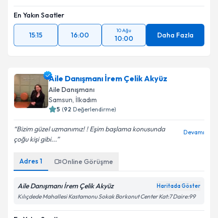
En Yakın Saatler
10 Ağu
15:15
16:00
Daha Fazla
10:00
Aile Danışmanı İrem Çelik Akyüz
Aile Danışmanı
Samsun
, İlkadım
5
(
92
Değerlendirme)
Bizim güzel uzmanımız! ! Eşim başlama konusunda
Devamı
çoğu kişi gibi...
Adres
1
Online Görüşme
Aile Danışmanı İrem Çelik Akyüz
Haritada Göster
Kılıçdede Mahallesi Kastamonu Sokak Borkonut Center Kat:7 Daire:99