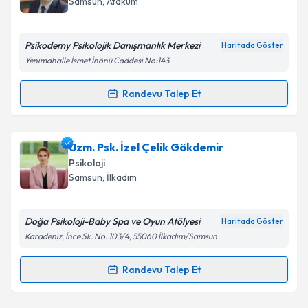
Samsun
, Atakum
E-posta Adresiniz
Psikodemy Psikolojik Danışmanlık Merkezi
Haritada Göster
Yenimahalle İsmet İnönü Caddesi No:143
Kişisel verilerimin işlenmesine ilişkin
Aydınlatma
Randevu Talep Et
Randevu Takvimi Talebi
Metni
'ni okudum ve kişisel verilerimin belirtilen
kapsamda işlenmesini kabul ediyorum.
Uzm. Psk. Lokman Yılmaz
için randevu takvimi
Uzm. Psk. İzel Çelik Gökdemir
talebi oluşturun. Size bu uzmandan randevu almanız
Takvim Talebini Gönder
Psikoloji
için bir takvim hazırlandığında e-posta ile
Samsun
, İlkadım
bilgilendireceğiz.
E-posta Adresiniz
Doğa Psikoloji-Baby Spa ve Oyun Atölyesi
Haritada Göster
Karadeniz, İnce Sk. No: 103/4, 55060 İlkadım/Samsun
Randevu Talep Et
Randevu Takvimi Talebi
Kişisel verilerimin işlenmesine ilişkin
Aydınlatma
Metni
'ni okudum ve kişisel verilerimin belirtilen