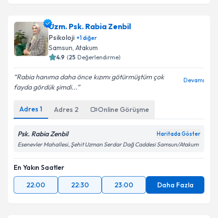
Uzm. Psk. Rabia Zenbil
Psikoloji
+
1
diğer
Samsun
, Atakum
4.9
(
25
Değerlendirme)
Rabia hanıma daha önce kızımı götürmüştüm çok
Devamı
fayda gördük şimdi...
Adres
1
Adres
2
Online Görüşme
Psk. Rabia Zenbil
Haritada Göster
Esenevler Mahallesi, Şehit Uzman Serdar Dağ Caddesi Samsun/Atakum
En Yakın Saatler
22:00
22:30
23:00
Daha Fazla