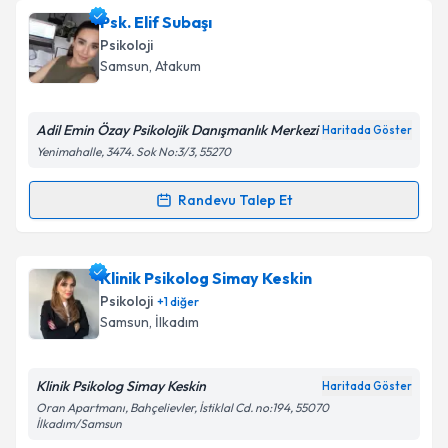
kapsamda işlenmesini kabul ediyorum.
Uzm. Psk. İzel Çelik Gökdemir
için randevu takvimi
Psk. Elif Subaşı
talebi oluşturun. Size bu uzmandan randevu almanız
Psikoloji
için bir takvim hazırlandığında e-posta ile
Takvim Talebini Gönder
Samsun
, Atakum
bilgilendireceğiz.
E-posta Adresiniz
Adil Emin Özay Psikolojik Danışmanlık Merkezi
Haritada Göster
Yenimahalle, 3474. Sok No:3/3, 55270
Randevu Talep Et
Randevu Takvimi Talebi
Kişisel verilerimin işlenmesine ilişkin
Aydınlatma
Metni
'ni okudum ve kişisel verilerimin belirtilen
kapsamda işlenmesini kabul ediyorum.
Psk. Elif Subaşı
için randevu takvimi talebi oluşturun.
Klinik Psikolog Simay Keskin
Size bu uzmandan randevu almanız için bir takvim
Psikoloji
+
1
diğer
hazırlandığında e-posta ile bilgilendireceğiz.
Takvim Talebini Gönder
Samsun
, İlkadım
E-posta Adresiniz
Klinik Psikolog Simay Keskin
Haritada Göster
Oran Apartmanı, Bahçelievler, İstiklal Cd. no:194, 55070
İlkadım/Samsun