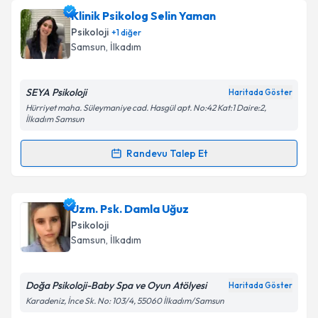
kapsamda işlenmesini kabul ediyorum.
Klinik Psikolog Berika Öztorun Kabataş
için
Klinik Psikolog Selin Yaman
randevu takvimi talebi oluşturun. Size bu uzmandan
Psikoloji
+
1
diğer
randevu almanız için bir takvim hazırlandığında e-
Takvim Talebini Gönder
Samsun
, İlkadım
posta ile bilgilendireceğiz.
E-posta Adresiniz
SEYA Psikoloji
Haritada Göster
Hürriyet maha. Süleymaniye cad. Hasgül apt. No:42 Kat:1 Daire:2,
İlkadım Samsun
Randevu Talep Et
Kişisel verilerimin işlenmesine ilişkin
Aydınlatma
Randevu Takvimi Talebi
Metni
'ni okudum ve kişisel verilerimin belirtilen
kapsamda işlenmesini kabul ediyorum.
Klinik Psikolog Selin Yaman
için randevu takvimi
Uzm. Psk. Damla Uğuz
talebi oluşturun. Size bu uzmandan randevu almanız
Psikoloji
Takvim Talebini Gönder
için bir takvim hazırlandığında e-posta ile
Samsun
, İlkadım
bilgilendireceğiz.
E-posta Adresiniz
Doğa Psikoloji-Baby Spa ve Oyun Atölyesi
Haritada Göster
Karadeniz, İnce Sk. No: 103/4, 55060 İlkadım/Samsun