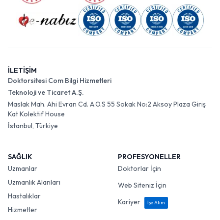
İLETİŞİM
Doktorsitesi Com Bilgi Hizmetleri
Teknoloji ve Ticaret A.Ş.
Maslak Mah. Ahi Evran Cd. A.O.S 55 Sokak No:2 Aksoy Plaza Giriş
Kat Kolektif House
İstanbul, Türkiye
SAĞLIK
PROFESYONELLER
Uzmanlar
Doktorlar İçin
Uzmanlık Alanları
Web Siteniz İçin
Hastalıklar
Kariyer
İşe Alım
Hizmetler