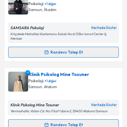
oluşturun. Size bu uzmandan randevu almanız için bir
Psikoloji
+
1
diğer
takvim hazırlandığında e-posta ile bilgilendireceğiz.
Takvim Talebini Gönder
Samsun
, İlkadım
E-posta Adresiniz
SAMSARA Psikoloji
Haritada Göster
Kılıçdede Mahallesi Kastamonu Sokak No:6/5 Bor konut Center İş
Merkezi
Kişisel verilerimin işlenmesine ilişkin
Aydınlatma
Randevu Talep Et
Metni
'ni okudum ve kişisel verilerimin belirtilen
Randevu Takvimi Talebi
kapsamda işlenmesini kabul ediyorum.
Klinik Psikolog Aleyna Armutcu
için randevu takvimi
Klinik Psikolog Mine Tosuner
Takvim Talebini Gönder
talebi oluşturun. Size bu uzmandan randevu almanız
Psikoloji
+
1
diğer
için bir takvim hazırlandığında e-posta ile
Samsun
, Atakum
bilgilendireceğiz.
E-posta Adresiniz
Klinik Psikolog Mine Tosuner
Haritada Göster
Yenimahalle, Vatan Cd. No:11 kat 1 daire 2, 55400 Atakum/Samsun
Randevu Talep Et