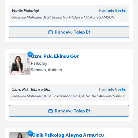
E-posta Adresiniz
Venüs Psikoloji
Haritada Göster
Güzelyalı Mahallesi 3021. Sokak No:1/1 Daire:1 Atakum/SAMSUN
Kişisel verilerimin işlenmesine ilişkin
Aydınlatma
Randevu Talep Et
Randevu Takvimi Talebi
Metni
'ni okudum ve kişisel verilerimin belirtilen
kapsamda işlenmesini kabul ediyorum.
Uzm. Psk. Tansu Akot Akkurt
için randevu takvimi
Uzm. Psk. Ekinsu Gür
talebi oluşturun. Size bu uzmandan randevu almanız
Takvim Talebini Gönder
Psikoloji
için bir takvim hazırlandığında e-posta ile
Samsun
, Atakum
bilgilendireceğiz.
E-posta Adresiniz
Uzm. Psk. Ekinsu Gür
Haritada Göster
Güzelyalı Mahallesi 3056.Sokak Manolya Apt. No:14/3 Atakum/Samsun
Randevu Talep Et
Randevu Takvimi Talebi
Kişisel verilerimin işlenmesine ilişkin
Aydınlatma
Metni
'ni okudum ve kişisel verilerimin belirtilen
kapsamda işlenmesini kabul ediyorum.
Uzm. Psk. Ekinsu Gür
için randevu takvimi talebi
Klinik Psikolog Aleyna Armutcu