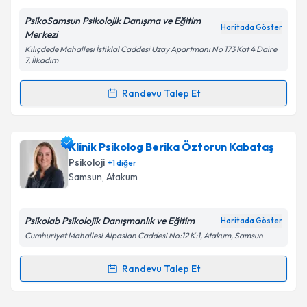
E-posta Adresiniz
PsikoSamsun Psikolojik Danışma ve Eğitim
Haritada Göster
Merkezi
Kılıçdede Mahallesi İstiklal Caddesi Uzay Apartmanı No 173 Kat 4 Daire
7, İlkadım
Kişisel verilerimin işlenmesine ilişkin
Aydınlatma
Metni
'ni okudum ve kişisel verilerimin belirtilen
Randevu Talep Et
kapsamda işlenmesini kabul ediyorum.
Randevu Takvimi Talebi
Takvim Talebini Gönder
Uzm. Psk. Dan. Cansu Terzioğulları Yılmaz
için
Klinik Psikolog Berika Öztorun Kabataş
randevu takvimi talebi oluşturun. Size bu uzmandan
Psikoloji
+
1
diğer
randevu almanız için bir takvim hazırlandığında e-
Samsun
, Atakum
posta ile bilgilendireceğiz.
E-posta Adresiniz
Psikolab Psikolojik Danışmanlık ve Eğitim
Haritada Göster
Cumhuriyet Mahallesi Alpaslan Caddesi No:12 K:1, Atakum, Samsun
Randevu Talep Et
Randevu Takvimi Talebi
Kişisel verilerimin işlenmesine ilişkin
Aydınlatma
Metni
'ni okudum ve kişisel verilerimin belirtilen