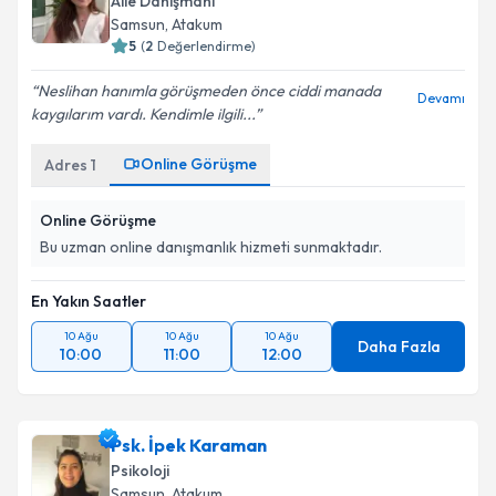
Aile Danışmanı
Samsun
, Atakum
5
(
2
Değerlendirme)
Neslihan hanımla görüşmeden önce ciddi manada
Devamı
kaygılarım vardı. Kendimle ilgili...
Online Görüşme
Adres
1
Online Görüşme
Bu uzman online danışmanlık hizmeti sunmaktadır.
En Yakın Saatler
10 Ağu
10 Ağu
10 Ağu
Daha Fazla
10:00
11:00
12:00
Psk. İpek Karaman
Psikoloji
Samsun
, Atakum