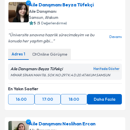
Aile Danışmanı Beyza Tüfekçi
Aile Danışmanı
Samsun
, Atakum
5
(
5
Değerlendirme)
Üniversite sınavına hazırlık sürecimdeyim ve bu
Devamı
konuda her yaşıtım gibi...
Adres
1
Online Görüşme
Aile Danışmanı Beyza Tüfekçi
Haritada Göster
MİMAR SİNAN MAH 116. SOK NO:297 K:4 D:20 ATAKUM SAMSUN
En Yakın Saatler
16:00
17:00
18:00
Daha Fazla
Aile Danışmanı Neslihan Ercan