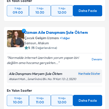
En Yakın Saatler
11 Ağu
11 Ağu
11 Ağu
Daha Fazla
09:00
10:30
12:00
Uzman Aile Danışmanı Şule Öktem
Çocuk Gelişim Uzmanı
+
1
diğer
Samsun
, Atakum
5
(
15
Değerlendirme)
Normalde internet üzerinden yorum yapan biri
Devamı
değilim ama hocamız gerçekten...
Aile Danışmanı Meryem Şule Öktem
Haritada Göster
Atakent Mah. , İsmet İnönü Blv. No: 19 Kat: 1 D: 2, 55210
En Yakın Saatler
10 Ağu
10 Ağu
10 Ağu
Daha Fazla
10:00
11:00
12:00