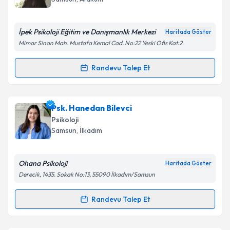
İpek Psikoloji Eğitim ve Danışmanlık Merkezi
Haritada Göster
Mimar Sinan Mah. Mustafa Kemal Cad. No:22 Yeski Ofis Kat:2
Randevu Talep Et
Randevu Takvimi Talebi
Psk. İpek Karaman
için randevu takvimi talebi
Psk. Hanedan Bilevci
oluşturun. Size bu uzmandan randevu almanız için bir
Psikoloji
takvim hazırlandığında e-posta ile bilgilendireceğiz.
Samsun
, İlkadım
E-posta Adresiniz
Ohana Psikoloji
Haritada Göster
Derecik, 1435. Sokak No:13, 55090 İlkadım/Samsun
Kişisel verilerimin işlenmesine ilişkin
Aydınlatma
Randevu Talep Et
Randevu Takvimi Talebi
Metni
'ni okudum ve kişisel verilerimin belirtilen
kapsamda işlenmesini kabul ediyorum.