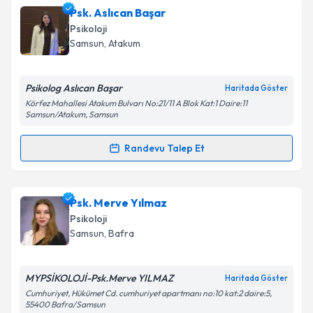
Psk. Hanedan Bilevci
için randevu takvimi talebi
Psk. Aslıcan Başar
oluşturun. Size bu uzmandan randevu almanız için bir
Takvim Talebini Gönder
Psikoloji
takvim hazırlandığında e-posta ile bilgilendireceğiz.
Samsun
, Atakum
E-posta Adresiniz
Psikolog Aslıcan Başar
Haritada Göster
Körfez Mahallesi Atakum Bulvarı No:21/11 A Blok Kat:1 Daire:11
Samsun/Atakum, Samsun
Kişisel verilerimin işlenmesine ilişkin
Aydınlatma
Randevu Talep Et
Metni
'ni okudum ve kişisel verilerimin belirtilen
Randevu Takvimi Talebi
kapsamda işlenmesini kabul ediyorum.
Psk. Aslıcan Başar
için randevu takvimi talebi
Psk. Merve Yılmaz
Takvim Talebini Gönder
oluşturun. Size bu uzmandan randevu almanız için bir
Psikoloji
takvim hazırlandığında e-posta ile bilgilendireceğiz.
Samsun
, Bafra
E-posta Adresiniz
MYPSİKOLOJİ-Psk.Merve YILMAZ
Haritada Göster
Cumhuriyet, Hükümet Cd. cumhuriyet apartmanı no:10 kat:2 daire:5,
55400 Bafra/Samsun