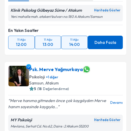
Klinik Psikolog Gülbeyaz Süme / Atakum
Haritada Göster
Yeni mahalle mah. atakent bulvarı no:180 A Atakum/Samsun
En Yakın Saatler
11 Ağu
11 Ağu
11 Ağu
Daha Fazla
12:00
13:00
14:00
Psk. Merve Yağmurkaya
Psikoloji
+
1
diğer
Samsun
, Atakum
5
(
18
Değerlendirme)
Merve hanıma gitmeden önce çok kaygılıydım Merve
Devamı
hanım sayesinde kaygıyla...
MY Psikoloji
Haritada Göster
Mevlana, Serhat Cd. No:62, Daire : 2 Atakum 55200