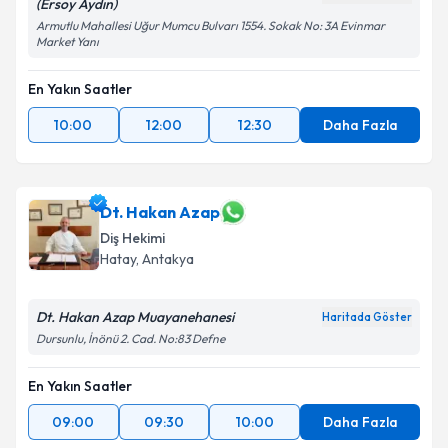
(Ersoy Aydın)
Armutlu Mahallesi Uğur Mumcu Bulvarı 1554. Sokak No: 3A Evinmar
Market Yanı
En Yakın Saatler
10:00
12:00
12:30
Daha Fazla
Dt. Hakan Azap
Diş Hekimi
Hatay
, Antakya
Dt. Hakan Azap Muayanehanesi
Haritada Göster
Dursunlu, İnönü 2. Cad. No:83 Defne
En Yakın Saatler
09:00
09:30
10:00
Daha Fazla