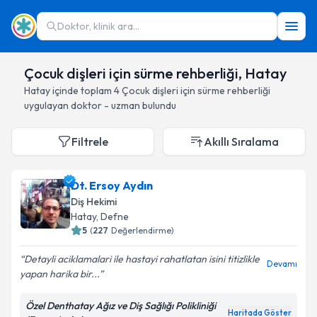
Doktor, klinik ara...
Çocuk dişleri için sürme rehberliği, Hatay
Hatay
içinde toplam
4
Çocuk dişleri için sürme rehberliği
uygulayan doktor - uzman bulundu
Filtrele
Akıllı Sıralama
Dt. Ersoy Aydın
Diş Hekimi
Hatay
, Defne
5
(
227
Değerlendirme)
Detayli aciklamalari ile hastayi rahatlatan isini titizlikle
Devamı
yapan harika bir...
Özel Denthatay Ağız ve Diş Sağlığı Polikliniği
Haritada Göster