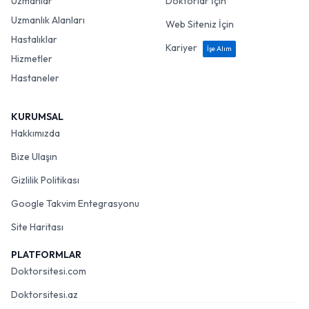
Uzmanlar
Doktorlar İçin
Uzmanlık Alanları
Web Siteniz İçin
Hastalıklar
Kariyer
İşe Alım
Hizmetler
Hastaneler
KURUMSAL
Hakkımızda
Bize Ulaşın
Gizlilik Politikası
Google Takvim Entegrasyonu
Site Haritası
PLATFORMLAR
Doktorsitesi.com
Doktorsitesi.az