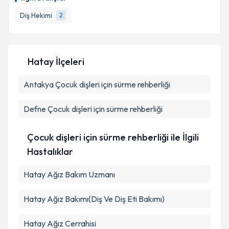
E-posta Adresiniz
Diş Hekimi
2
Kişisel verilerimin işlenmesine ilişkin
Aydınlatma
Hatay İlçeleri
Metni
'ni okudum ve kişisel verilerimin belirtilen
kapsamda işlenmesini kabul ediyorum.
Antakya
Çocuk dişleri için sürme rehberliği
Takvim Talebini Gönder
Defne
Çocuk dişleri için sürme rehberliği
Çocuk dişleri için sürme rehberliği ile İlgili
Hastalıklar
Hatay Ağız Bakım Uzmanı
Hatay Ağız Bakımı(Diş Ve Diş Eti Bakımı)
Hatay Ağız Cerrahisi