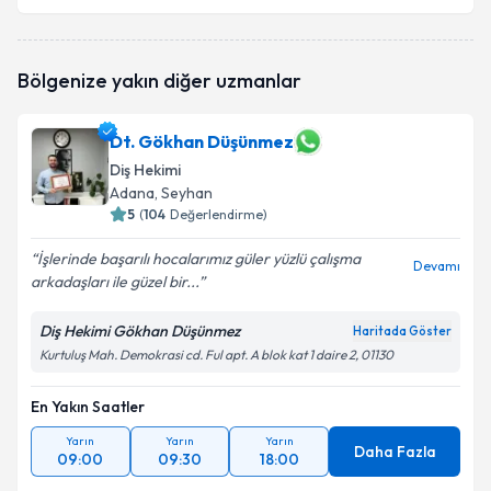
Bölgenize yakın diğer uzmanlar
Dt. Gökhan Düşünmez
Diş Hekimi
Adana
, Seyhan
5
(
104
Değerlendirme)
İşlerinde başarılı hocalarımız güler yüzlü çalışma
Devamı
arkadaşları ile güzel bir...
Diş Hekimi Gökhan Düşünmez
Haritada Göster
Kurtuluş Mah. Demokrasi cd. Ful apt. A blok kat 1 daire 2, 01130
En Yakın Saatler
Yarın
Yarın
Yarın
Daha Fazla
09:00
09:30
18:00