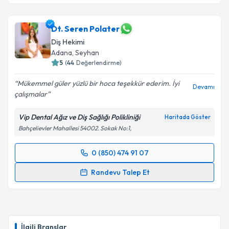
Dt. Seren Polater
Diş Hekimi
Adana
, Seyhan
5
(
44
Değerlendirme)
Mükemmel güler yüzlü bir hoca teşekkür ederim. İyi
Devamı
çalışmalar
Vip Dental Ağız ve Diş Sağlığı Polikliniği
Haritada Göster
Bahçelievler Mahallesi 54002. Sokak No:1,
0 (850) 474 91 07
Randevu Takvimi Talebi
Randevu Talep Et
Dt. Seren Polater
için randevu takvimi talebi
oluşturun. Size bu uzmandan randevu almanız için bir
takvim hazırlandığında e-posta ile bilgilendireceğiz.
İlgili Branşlar