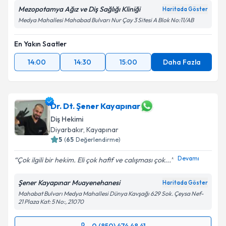
Mezopotamya Ağız ve Diş Sağlığı Kliniği
Haritada Göster
Medya Mahallesi Mahabad Bulvarı Nur Çay 3 Sitesi A Blok No:11/AB
En Yakın Saatler
14:00
14:30
15:00
Daha Fazla
Dr. Dt. Şener Kayapınar
Diş Hekimi
Diyarbakır
, Kayapınar
5
(
65
Değerlendirme)
Devamı
Çok ilgili bir hekim. Eli çok hafif ve calışması çok...
Şener Kayapınar Muayenehanesi
Haritada Göster
Mahabat Bulvarı Medya Mahallesi Dünya Kavşağı 629 Sok. Çeysa Nef-
21 Plaza Kat: 5 No:, 21070