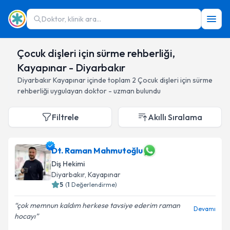
Doktor, klinik ara...
Çocuk dişleri için sürme rehberliği,
Kayapınar - Diyarbakır
Diyarbakır
Kayapınar
içinde toplam
2
Çocuk dişleri için sürme
rehberliği
uygulayan doktor - uzman bulundu
Filtrele
Akıllı Sıralama
Dt. Raman Mahmutoğlu
Diş Hekimi
Diyarbakır
, Kayapınar
5
(
1
Değerlendirme)
çok memnun kaldım herkese tavsiye ederim raman
Devamı
hocayı