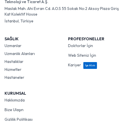
Teknoloji ve Ticaret A.Ş.
Maslak Mah. Ahi Evran Cd. A.O.S 55 Sokak No:2 Aksoy Plaza Giriş
Kat Kolektif House
İstanbul, Türkiye
SAĞLIK
PROFESYONELLER
Uzmanlar
Doktorlar İçin
Uzmanlık Alanları
Web Siteniz İçin
Hastalıklar
Kariyer
İşe Alım
Hizmetler
Hastaneler
KURUMSAL
Hakkımızda
Bize Ulaşın
Gizlilik Politikası