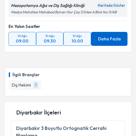
Mezopotamya Ağız ve Diş Sağlığı Kliniği
Haritada Göster
Medya Mahallesi Mahabad Bulvarı Nur Çay 3 Sitesi A Blok No:11/AB
En Yakın Saatler
10 Ağu
10 Ağu
10 Ağu
Daha Fazla
09:00
09:30
10:00
İlgili Branşlar
Diş Hekimi
1
Diyarbakır İlçeleri
Diyarbakır
3 Boyutlu Ortognatik Cerrahi
Planlama