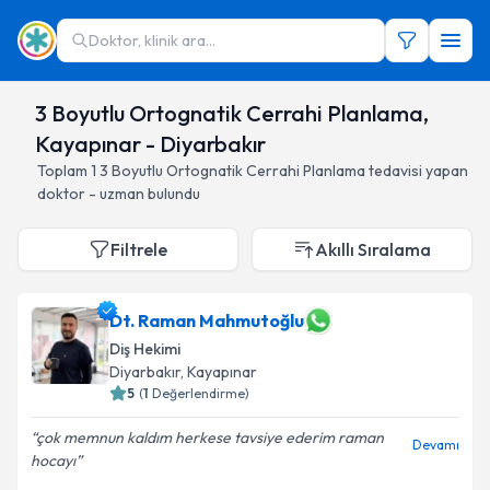
Doktor, klinik ara...
3 Boyutlu Ortognatik Cerrahi Planlama,
Kayapınar - Diyarbakır
Toplam
1
3 Boyutlu Ortognatik Cerrahi Planlama
tedavisi yapan
doktor - uzman bulundu
Filtrele
Akıllı Sıralama
Dt. Raman Mahmutoğlu
Diş Hekimi
Diyarbakır
, Kayapınar
5
(
1
Değerlendirme)
çok memnun kaldım herkese tavsiye ederim raman
Devamı
hocayı