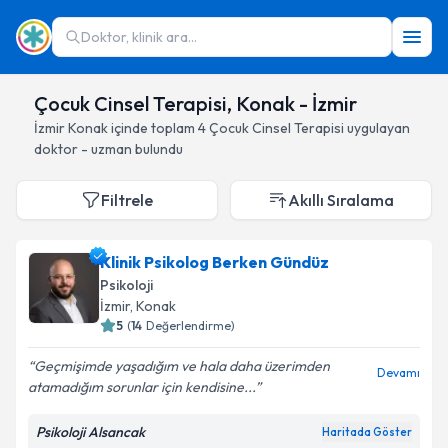
Doktor, klinik ara...
Çocuk Cinsel Terapisi, Konak - İzmir
İzmir
Konak
içinde toplam
4
Çocuk Cinsel Terapisi
uygulayan
doktor - uzman bulundu
Filtrele
Akıllı Sıralama
Klinik Psikolog Berken Gündüz
Psikoloji
İzmir
, Konak
5
(
14
Değerlendirme)
Geçmişimde yaşadığım ve hala daha üzerimden
Devamı
atamadığım sorunlar için kendisine...
Psikoloji Alsancak
Haritada Göster