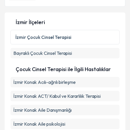
E-posta Adresiniz
İzmir İlçeleri
Kişisel verilerimin işlenmesine ilişkin
Aydınlatma
İzmir
Çocuk Cinsel Terapisi
Metni
'ni okudum ve kişisel verilerimin belirtilen
kapsamda işlenmesini kabul ediyorum.
Bayraklı
Çocuk Cinsel Terapisi
Takvim Talebini Gönder
Çocuk Cinsel Terapisi ile İlgili Hastalıklar
İzmir Konak Acılı-ağrılı birleşme
İzmir Konak ACT/ Kabul ve Kararlılık Terapisi
İzmir Konak Aile Danışmanlığı
İzmir Konak Aile psikolojisi