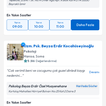
Tepekule, 2084/7 Sk. No.4 Ömer Ağa Apt. A Blok Kat:4 D:14 35530
Bayraklı İzmir
En Yakın Saatler
Yarın
Yarın
Yarın
Daha Fazla
09:00
10:00
11:00
Uzm. Psk. Beyza Erdir Kocahüseyinoğlu
Psikoloji
Manisa
, Soma
5
(
86
Değerlendirme)
Cok verimli beni ve cocugumu çok guzel dinledi kaygı
Devamı
nedenini...
Psikolog Beyza Erdir Özel Muayenehane
Haritada Göster
Kurtuluş Mahallesi Hürriyet Bulvarı No:25 Kat:2 Daire:3
En Yakın Saatler