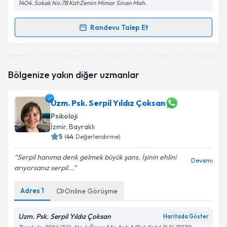
1404. Sokak No:7B Kat:Zemin Mimar Sinan Mah.
Randevu Talep Et
Randevu Takvimi Talebi
Klinik Psikolog Berken Gündüz
için randevu takvimi
Bölgenize yakın diğer uzmanlar
talebi oluşturun. Size bu uzmandan randevu almanız
için bir takvim hazırlandığında e-posta ile
bilgilendireceğiz.
Uzm. Psk. Serpil Yıldız Çoksan
Psikoloji
E-posta Adresiniz
İzmir
, Bayraklı
5
(
44
Değerlendirme)
Serpil hanıma denk gelmek büyük şans. İşinin ehlini
Devamı
Kişisel verilerimin işlenmesine ilişkin
Aydınlatma
arıyorsanız serpil...
Metni
'ni okudum ve kişisel verilerimin belirtilen
kapsamda işlenmesini kabul ediyorum.
Adres
1
Online Görüşme
Uzm. Psk. Serpil Yıldız Çoksan
Haritada Göster
Takvim Talebini Gönder