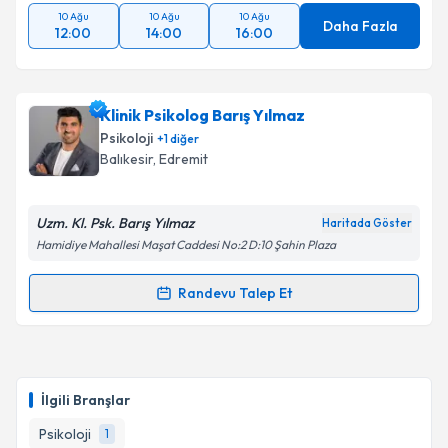
10 Ağu
10 Ağu
10 Ağu
Daha Fazla
12:00
14:00
16:00
Klinik Psikolog Barış Yılmaz
Psikoloji
+
1
diğer
Balıkesir
, Edremit
Uzm. Kl. Psk. Barış Yılmaz
Haritada Göster
Hamidiye Mahallesi Maşat Caddesi No:2 D:10 Şahin Plaza
Randevu Talep Et
Randevu Takvimi Talebi
Klinik Psikolog Barış Yılmaz
için randevu takvimi
talebi oluşturun. Size bu uzmandan randevu almanız
İlgili Branşlar
için bir takvim hazırlandığında e-posta ile
bilgilendireceğiz.
Psikoloji
1