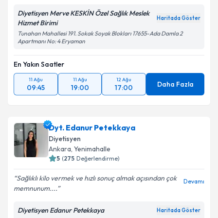
Diyetisyen Merve KESKİN Özel Sağlık Meslek
Haritada Göster
Hizmet Birimi
Tunahan Mahallesi 191. Sokak Soyak Blokları 17655-Ada Damla 2
Apartmanı No: 4 Eryaman
En Yakın Saatler
11 Ağu
11 Ağu
12 Ağu
Daha Fazla
09:45
19:00
17:00
Dyt. Edanur Petekkaya
Diyetisyen
Ankara
, Yenimahalle
5
(
275
Değerlendirme)
Sağlıklı kilo vermek ve hızlı sonuç almak açısından çok
Devamı
memnunum....
Diyetisyen Edanur Petekkaya
Haritada Göster