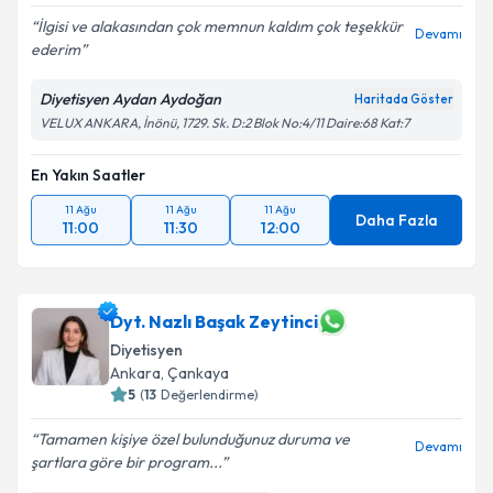
İlgisi ve alakasından çok memnun kaldım çok teşekkür
Devamı
ederim
Diyetisyen Aydan Aydoğan
Haritada Göster
VELUX ANKARA, İnönü, 1729. Sk. D:2 Blok No:4/11 Daire:68 Kat:7
En Yakın Saatler
11 Ağu
11 Ağu
11 Ağu
Daha Fazla
11:00
11:30
12:00
Dyt. Nazlı Başak Zeytinci
Diyetisyen
Ankara
, Çankaya
5
(
13
Değerlendirme)
Tamamen kişiye özel bulunduğunuz duruma ve
Devamı
şartlara göre bir program...