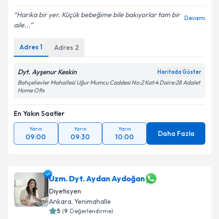
Harika bir yer. Küçük bebeğime bile bakıyorlar tam bir
Devamı
aile...
Adres
1
Adres
2
Dyt. Ayşenur Keskin
Haritada Göster
Bahçelievler Mahallesi Uğur Mumcu Caddesi No:2 Kat:4 Daire:28 Adalet
Home Ofis
En Yakın Saatler
Yarın
Yarın
Yarın
Daha Fazla
09:00
09:30
10:00
Uzm. Dyt. Aydan Aydoğan
Diyetisyen
Ankara
, Yenimahalle
5
(
9
Değerlendirme)