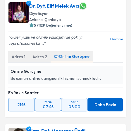
Dr. Dyt. Elif Melek Avcı
E-posta Adresiniz
Diyetisyen
Ankara
, Çankaya
5
(
1129
Değerlendirme)
Kişisel verilerimin işlenmesine ilişkin
Aydınlatma
Güler yüzlü ve olumlu yaklaşımı ile çok iyi
Devamı
Metni
'ni okudum ve kişisel verilerimin belirtilen
veprpfesuonel bir...
kapsamda işlenmesini kabul ediyorum.
Online Görüşme
Adres
1
Adres
2
Takvim Talebini Gönder
Online Görüşme
Bu uzman online danışmanlık hizmeti sunmaktadır.
En Yakın Saatler
Yarın
Yarın
21:15
Daha Fazla
07:45
08:00
Uzm. Dyt. Mervenur Ündil