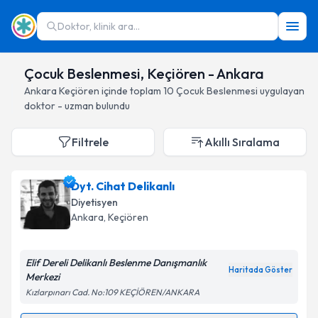
Doktor, klinik ara...
Çocuk Beslenmesi, Keçiören - Ankara
Ankara
Keçiören
içinde toplam
10
Çocuk Beslenmesi
uygulayan
doktor - uzman bulundu
Filtrele
Akıllı Sıralama
Dyt. Cihat Delikanlı
Diyetisyen
Ankara
, Keçiören
Elif Dereli Delikanlı Beslenme Danışmanlık
Haritada Göster
Merkezi
Kızlarpınarı Cad. No:109 KEÇİÖREN/ANKARA