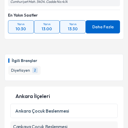
Cumhuriyet Mah. 5404. Cadde No:4/A
En Yakın Saatler
Yarın
Yarın
Yarın
Daha Fazla
10:30
13:00
13:30
İlgili Branşlar
Diyetisyen
2
Ankara İlçeleri
Ankara
Çocuk Beslenmesi
Çankaya
Çocuk Beslenmesi