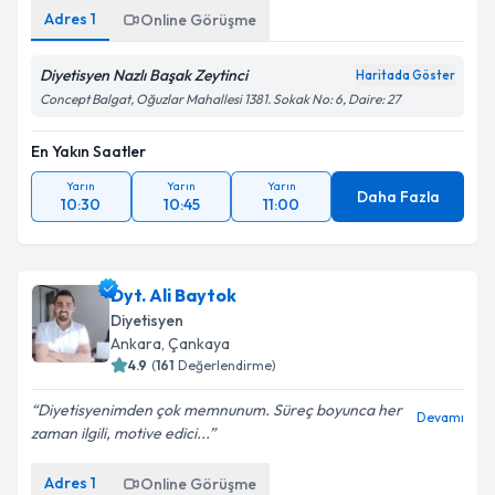
Adres
1
Online Görüşme
Diyetisyen Nazlı Başak Zeytinci
Haritada Göster
Concept Balgat, Oğuzlar Mahallesi 1381. Sokak No: 6, Daire: 27
En Yakın Saatler
Yarın
Yarın
Yarın
Daha Fazla
10:30
10:45
11:00
Dyt. Ali Baytok
Diyetisyen
Ankara
, Çankaya
4.9
(
161
Değerlendirme)
Diyetisyenimden çok memnunum. Süreç boyunca her
Devamı
zaman ilgili, motive edici...
Adres
1
Online Görüşme