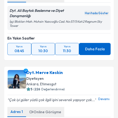
Dyt. Ali Baytok Beslenme ve Diyet
Haritada Göster
Danışmanlığı
İşçi Blokları Mah. Muhsin Yazıcıoğlu Cad. No:57/5 Kat:2 Regnum Sky
Tower
En Yakın Saatler
Yarın
Yarın
Yarın
Daha Fazla
08:45
10:30
11:30
Dyt. Merve Keskin
Diyetisyen
Ankara
, Etimesgut
5
(
226
Değerlendirme)
Devamı
Çok iyi güler yüzlü çok ilgili işini severek yapıyor çok...
Adres
1
Online Görüşme