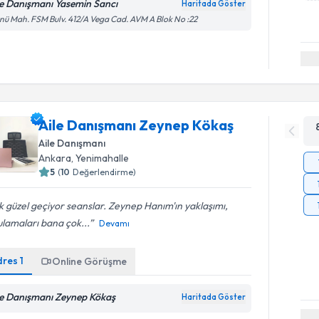
le Danışmanı Yasemin Sancı
Haritada Göster
nü Mah. FSM Bulv. 412/A Vega Cad. AVM A Blok No :22
Aile Danışmanı Zeynep Kökaş
Aile Danışmanı
Ankara
, Yenimahalle
5
(
10
Değerlendirme)
 güzel geçiyor seanslar. Zeynep Hanım'ın yaklaşımı,
lamaları bana çok...
Devamı
dres
1
Online Görüşme
le Danışmanı Zeynep Kökaş
Haritada Göster