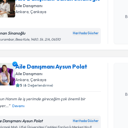
Aile Danışmanı
E-posta Ad
Ankara
, Çankaya
B
nan Sinanoğlu
Haritada Göster
Kişisel
urambar, Besa Kule, 1480. Sk. 2/A, 06510
okudum
Randevu T
işlenm
Aile Danı
Aile Danışmanı Aysun Polat
oluşturun. 
Aile Danışmanı
hazırlandığ
Ankara
, Çankaya
5
(
6
Değerlendirme)
E-posta Ad
B
un Hanım ile iş yerimde gireceğim çok önemli bir
yer...
Devamı
Kişisel
okudum
le Danışmanı Aysun Polat
Haritada Göster
işlenm
ılırmak Mah. Ufuk Üniversitesi Caddesi Farilya İş Merkezi No:8