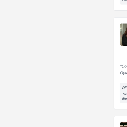
Çoc
Oyun
PE
Tun
Blo