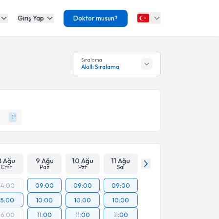
Giriş Yap
Doktor musun?
Sıralama
Akıllı Sıralama
1
8 Ağu
9 Ağu
10 Ağu
11 Ağu
Cmt
Paz
Pzt
Sal
14:00
09:00
09:00
09:00
15:00
10:00
10:00
10:00
16:00
11:00
11:00
11:00