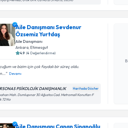
Randevu T
Aile Danışmanı Sevdenur
Aile Danı
Özsemiz Yurtdaş
takvimi tal
Aile Danışmanı
bir takvim 
Ankara
, Etimesgut
E-posta Ad
4.9
(
4
Değerlendirme)
B
uğum ve bizim için çok faydalı bir süreç oldu.
...
Devamı
Kişisel
okudum
RSONAS PSİKOLOJİK DANIŞMANLIK
Haritada Göster
işlenm
Randevu T
ahan Mah. Dumlupınar 30 Ağustos Cad. Metromall Konutları F
k 72 No
Aile Danı
oluşturun. 
Aile Danışmanı Canan Sinanoğlu
hazırlandığ