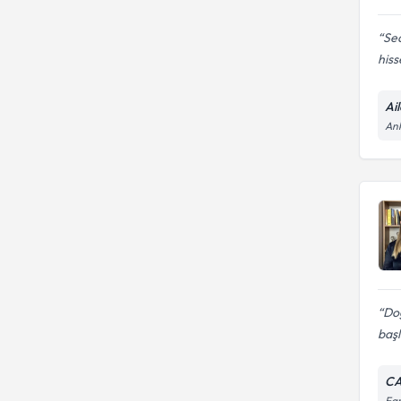
Se
hiss
Ai
An
Do
başl
CA
Far