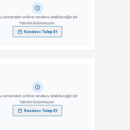
resiniz
u uzmandan online randevu alabileceğin bir
takvimi bulunmuyor.
Randevu Talep Et
 verilerimin işlenmesine ilişkin
Aydınlatma Metni
'ni
 ve kişisel verilerimin belirtilen kapsamda
akvimi Talebi
esini kabul ediyorum.
şmanı Aysun Polat
için randevu takvimi talebi
Takvim Talebini Gönder
Size bu uzmandan randevu almanız için bir takvim
ında e-posta ile bilgilendireceğiz.
resiniz
u uzmandan online randevu alabileceğin bir
takvimi bulunmuyor.
Randevu Talep Et
 verilerimin işlenmesine ilişkin
Aydınlatma Metni
'ni
 ve kişisel verilerimin belirtilen kapsamda
esini kabul ediyorum.