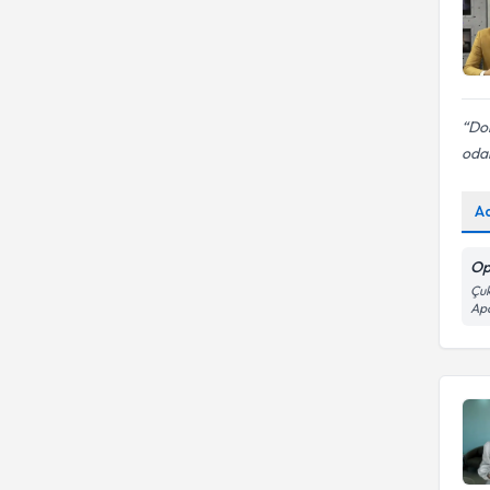
Dok
odak
A
Op
Çuk
Apa