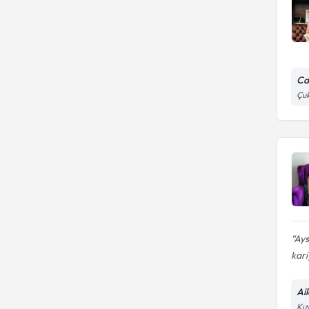
Ca
Çuk
Ays
kari
Ai
Kız