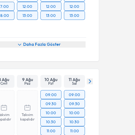
17:00
12:00
12:00
12:00
18:00
13:00
13:00
13:00
Daha Fazla Göster
8 Ağu
9 Ağu
10 Ağu
11 Ağu
Cmt
Paz
Pzt
Sal
09:00
09:00
09:30
09:30
10:00
10:00
Takvim
Takvim
palıdır
kapalıdır
10:30
10:30
11:00
11:00