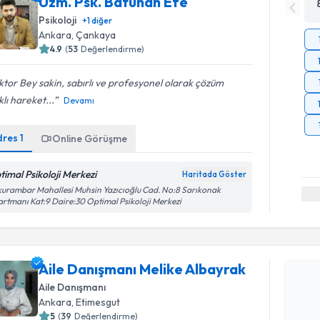
Uzm. Psk. Batuhan Efe
Psikoloji
+
1
diğer
Ankara
, Çankaya
4.9
(
53
Değerlendirme)
tor Bey sakin, sabırlı ve profesyonel olarak çözüm
lı hareket...
Devamı
dres
1
Online Görüşme
timal Psikoloji Merkezi
Haritada Göster
urambar Mahallesi Muhsin Yazıcıoğlu Cad. No:8 Sarıkonak
rtmanı Kat:9 Daire:30 Optimal Psikoloji Merkezi
Randevu T
Aile Danı
Aile Danışmanı Melike Albayrak
oluşturun. 
Aile Danışmanı
hazırlandığ
Ankara
, Etimesgut
5
(
39
Değerlendirme)
E-posta Ad