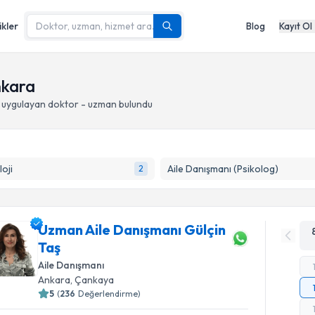
ikler
Blog
Kayıt Ol
nkara
uygulayan doktor - uzman bulundu
loji
Aile Danışmanı (Psikolog)
2
Uzman Aile Danışmanı Gülçin
Taş
Aile Danışmanı
Ankara
, Çankaya
5
(
236
Değerlendirme)