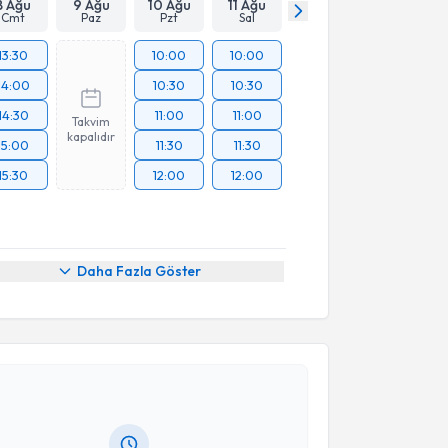
8 Ağu
9 Ağu
10 Ağu
11 Ağu
Cmt
Paz
Pzt
Sal
13:30
10:00
10:00
14:00
10:30
10:30
14:30
11:00
11:00
Takvim
kapalıdır
15:00
11:30
11:30
15:30
12:00
12:00
Daha Fazla Göster
akvimi Talebi
şmanı Melike Albayrak
için randevu takvimi talebi
Size bu uzmandan randevu almanız için bir takvim
ında e-posta ile bilgilendireceğiz.
resiniz