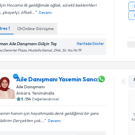
çin Hocama ilk geldiğimde ağlak, sürekli beklentileri
, şikayetçi, öfkeli...
Devamı
dres
1
Online Görüşme
man Aile Danışmanı Gülçin Taş
Haritada Göster
as Demirler Plaza, Mustafa Kemal, 2146. Sk. No:14/19
Aile Danışmanı Yasemin Sancı
Aile Danışmanı
Ankara
, Yenimahalle
5
(
154
Değerlendirme)
emin hanım için hayatımızda denk geldiğimiz bir şans
ka
bilirim Gerçekten çok...
Devamı