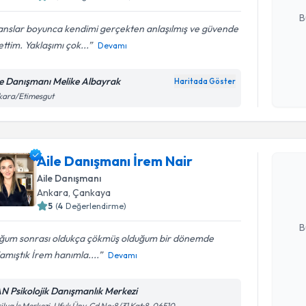
B
anslar boyunca kendimi gerçekten anlaşılmış ve güvende
ettim. Yaklaşımı çok...
Devamı
Kişisel
okudum
le Danışmanı Melike Albayrak
Haritada Göster
işlenm
kara/Etimesgut
Randevu T
Aile Danı
Aile Danışmanı İrem Nair
Size bu uzm
Aile Danışmanı
hazırlandığ
Ankara
, Çankaya
5
(
4
Değerlendirme)
E-posta Ad
B
ğum sonrası oldukça çökmüş olduğum bir dönemde
amıştık İrem hanımla....
Devamı
Kişisel
okudum
N Psikolojik Danışmanlık Merkezi
işlenm
ilya İş Merkezi, Ufuk Ünv. Cd No:8/31 Kat:8, 06510