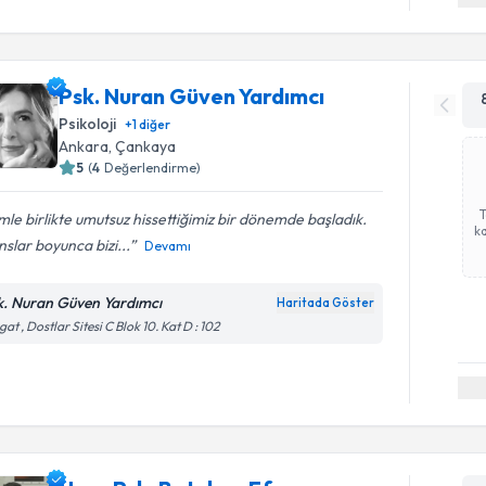
Psk. Nuran Güven Yardımcı
Psikoloji
+
1
diğer
Ankara
, Çankaya
5
(
4
Değerlendirme)
mle birlikte umutsuz hissettiğimiz bir dönemde başladık.
ka
slar boyunca bizi...
Devamı
k. Nuran Güven Yardımcı
Haritada Göster
gat , Dostlar Sitesi C Blok 10. Kat D : 102