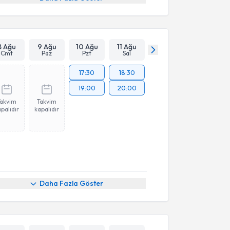
8 Ağu
9 Ağu
10 Ağu
11 Ağu
Cmt
Paz
Pzt
Sal
17:30
18:30
19:00
20:00
Takvim
Takvim
palıdır
kapalıdır
Daha Fazla Göster