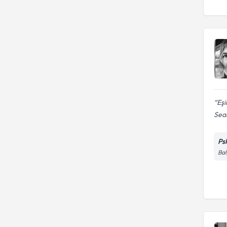
Evlilik Krizleri
Boşanmanın çocuklar üzerinde
etkisi
Eşi
Sean
Ps
Bal