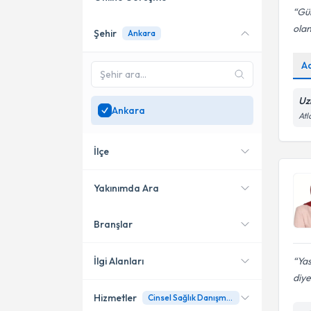
Gül
olan
Şehir
Ankara
Online danışmanlık sunan
uzmanları göster
A
Sadece
Ankara
bölgesinde
uzman ara
Uz
Ankara
Atl
İlçe
Yakınımda Ara
Branşlar
Konumuma yakın uzmanları
Çankaya
göster
Etimesgut
İlgi Alanları
Yas
diye
Yenimahalle
Hizmetler
Cinsel Sağlık Danışmanlığı
Aile Danışmanı