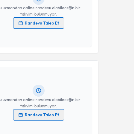
u uzmandan online randevu alabileceğin bir
takvimi bulunmuyor.
Randevu Talep Et
 verilerimin işlenmesine ilişkin
Aydınlatma Metni
'ni
 ve kişisel verilerimin belirtilen kapsamda
esini kabul ediyorum.
akvimi Talebi
Takvim Talebini Gönder
şmanı İrem Nair
için randevu takvimi talebi oluşturun.
andan randevu almanız için bir takvim
ında e-posta ile bilgilendireceğiz.
resiniz
u uzmandan online randevu alabileceğin bir
takvimi bulunmuyor.
Randevu Talep Et
 verilerimin işlenmesine ilişkin
Aydınlatma Metni
'ni
 ve kişisel verilerimin belirtilen kapsamda
esini kabul ediyorum.