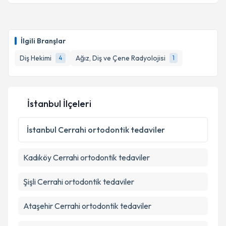
Dt. Gizem Altıntoprak
için randevu takvimi talebi
Takvim Talebini Gönder
oluşturun. Size bu uzmandan randevu almanız için bir
İlgili Branşlar
takvim hazırlandığında e-posta ile bilgilendireceğiz.
Diş Hekimi
Ağız, Diş ve Çene Radyolojisi
4
1
E-posta Adresiniz
İstanbul İlçeleri
Kişisel verilerimin işlenmesine ilişkin
Aydınlatma
Metni
'ni okudum ve kişisel verilerimin belirtilen
İstanbul
Cerrahi ortodontik tedaviler
kapsamda işlenmesini kabul ediyorum.
Kadıköy
Cerrahi ortodontik tedaviler
Takvim Talebini Gönder
Şişli
Cerrahi ortodontik tedaviler
Ataşehir
Cerrahi ortodontik tedaviler