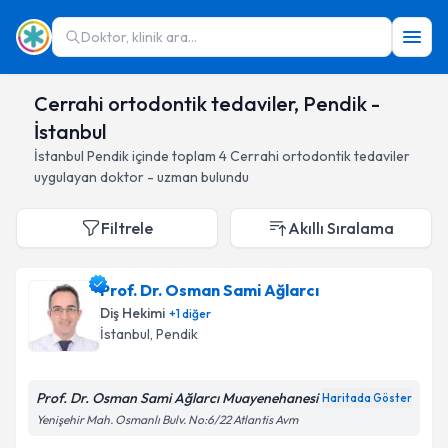
Doktor, klinik ara...
Cerrahi ortodontik tedaviler, Pendik -
İstanbul
İstanbul
Pendik
içinde toplam
4
Cerrahi ortodontik tedaviler
uygulayan doktor - uzman bulundu
Filtrele
Akıllı Sıralama
Prof. Dr. Osman Sami Ağlarcı
Diş Hekimi
+
1
diğer
İstanbul
, Pendik
Prof. Dr. Osman Sami Ağlarcı Muayenehanesi
Haritada Göster
Yenişehir Mah. Osmanlı Bulv. No:6/22 Atlantis Avm