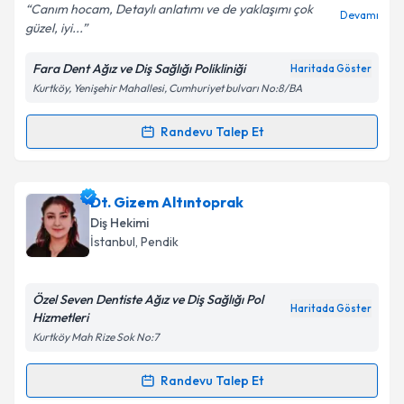
Canım hocam, Detaylı anlatımı ve de yaklaşımı çok
Devamı
güzel, iyi...
Fara Dent Ağız ve Diş Sağlığı Polikliniği
Haritada Göster
Kişisel verilerimin işlenmesine ilişkin
Aydınlatma
Kurtköy, Yenişehir Mahallesi, Cumhuriyet bulvarı No:8/BA
Metni
'ni okudum ve kişisel verilerimin belirtilen
kapsamda işlenmesini kabul ediyorum.
Randevu Talep Et
Randevu Takvimi Talebi
Takvim Talebini Gönder
Dt. Fatma Şahin
için randevu takvimi talebi oluşturun.
Dt. Gizem Altıntoprak
Size bu uzmandan randevu almanız için bir takvim
Diş Hekimi
hazırlandığında e-posta ile bilgilendireceğiz.
İstanbul
, Pendik
E-posta Adresiniz
Özel Seven Dentiste Ağız ve Diş Sağlığı Pol
Haritada Göster
Hizmetleri
Kurtköy Mah Rize Sok No:7
Kişisel verilerimin işlenmesine ilişkin
Aydınlatma
Metni
'ni okudum ve kişisel verilerimin belirtilen
Randevu Talep Et
Randevu Takvimi Talebi
kapsamda işlenmesini kabul ediyorum.