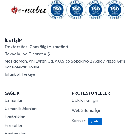
İLETİŞİM
Doktorsitesi Com Bilgi Hizmetleri
Teknoloji ve Ticaret A.Ş.
Maslak Mah. Ahi Evran Cd. A.O.S 55 Sokak No:2 Aksoy Plaza Giriş
Kat Kolektif House
İstanbul, Türkiye
SAĞLIK
PROFESYONELLER
Uzmanlar
Doktorlar İçin
Uzmanlık Alanları
Web Siteniz İçin
Hastalıklar
Kariyer
İşe Alım
Hizmetler
Hastaneler