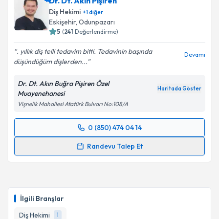
Dr. Dt. Akın Pişiren
Diş Hekimi
+
1
diğer
Eskişehir
, Odunpazarı
5
(
241
Değerlendirme)
. yıllık diş telli tedavim bitti. Tedavinin başında
Devamı
düşündüğüm dişlerden...
Dr. Dt. Akın Buğra Pişiren Özel
Haritada Göster
Muayenehanesi
Vişnelik Mahallesi Atatürk Bulvarı No:108/A
0 (850) 474 04 14
Randevu Takvimi Talebi
Randevu Talep Et
Dr. Dt. Akın Pişiren
için randevu takvimi talebi
oluşturun. Size bu uzmandan randevu almanız için bir
takvim hazırlandığında e-posta ile bilgilendireceğiz.
İlgili Branşlar
E-posta Adresiniz
Diş Hekimi
1