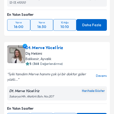
12-13, 41000
En Yakın Saatler
Yarın
Yarın
10 Ağu
Daha Fazla
16:00
16:30
10:10
Dt. Merve Yücel İriz
Diş Hekimi
Balıkesir
, Ayvalık
5
(
368
Değerlendirme)
İyiki tanıdım Merve hanımı çok iyi bir doktor güler
Devamı
yüzlü...
Dt. Merve Yücel İriz
Haritada Göster
Sakarya Mh. Atatürk Bulv. No:207
En Yakın Saatler