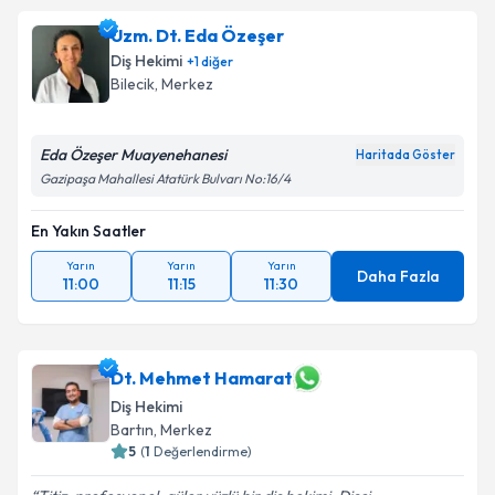
oluşturun. Size bu uzmandan randevu almanız için bir
Uzm. Dt. Eda Özeşer
takvim hazırlandığında e-posta ile bilgilendireceğiz.
Diş Hekimi
+
1
diğer
E-posta Adresiniz
Bilecik
, Merkez
Eda Özeşer Muayenehanesi
Haritada Göster
Gazipaşa Mahallesi Atatürk Bulvarı No:16/4
Kişisel verilerimin işlenmesine ilişkin
Aydınlatma
Metni
'ni okudum ve kişisel verilerimin belirtilen
En Yakın Saatler
kapsamda işlenmesini kabul ediyorum.
Yarın
Yarın
Yarın
Daha Fazla
11:00
11:15
11:30
Takvim Talebini Gönder
Dt. Mehmet Hamarat
Diş Hekimi
Bartın
, Merkez
5
(
1
Değerlendirme)