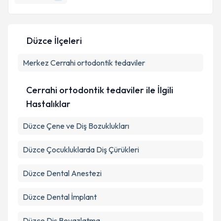
Kişisel verilerimin işlenmesine ilişkin
Aydınlatma
Düzce İlçeleri
Metni
'ni okudum ve kişisel verilerimin belirtilen
kapsamda işlenmesini kabul ediyorum.
Merkez
Cerrahi ortodontik tedaviler
Takvim Talebini Gönder
Cerrahi ortodontik tedaviler ile İlgili
Hastalıklar
Düzce Çene ve Diş Bozuklukları
Düzce Çocukluklarda Diş Çürükleri
Düzce Dental Anestezi
Düzce Dental İmplant
Düzce Diş Beyazlatma