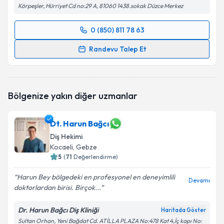
Körpeşler, Hürriyet Cd no:29 A, 81060 1438.sokak Düzce Merkez
0 (850) 811 78 63
Randevu Takvimi Talebi
Randevu Talep Et
Dt. Serdar Çilesiz
için randevu takvimi talebi
oluşturun. Size bu uzmandan randevu almanız için bir
takvim hazırlandığında e-posta ile bilgilendireceğiz.
Bölgenize yakın diğer uzmanlar
E-posta Adresiniz
Dt. Harun Bağcı
Diş Hekimi
Kocaeli
, Gebze
Kişisel verilerimin işlenmesine ilişkin
5
(
71
Değerlendirme)
Aydınlatma
Metni
'ni okudum ve kişisel verilerimin belirtilen
Harun Bey bölgedeki en profesyonel en deneyimlili
kapsamda işlenmesini kabul ediyorum.
Devamı
doktorlardan birisi. Birçok...
Takvim Talebini Gönder
Dr. Harun Bağcı Diş Kliniği
Haritada Göster
Sultan Orhan, Yeni Bağdat Cd. ATİLLA PLAZA No:478 Kat 4,İç kapı No: