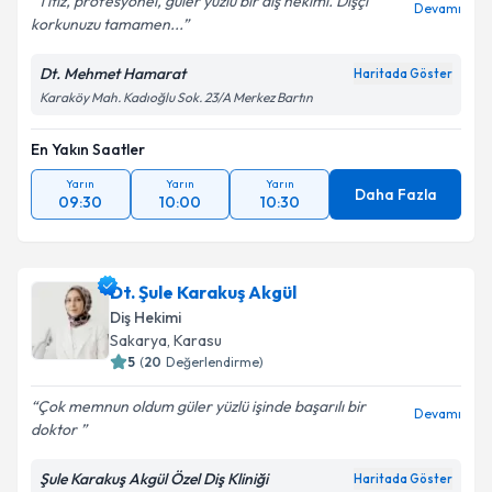
Titiz, profesyonel, güler yüzlü bir diş hekimi. Dişçi
Devamı
korkunuzu tamamen...
Dt. Mehmet Hamarat
Haritada Göster
Karaköy Mah. Kadıoğlu Sok. 23/A Merkez Bartın
En Yakın Saatler
Yarın
Yarın
Yarın
Daha Fazla
09:30
10:00
10:30
Dt. Şule Karakuş Akgül
Diş Hekimi
Sakarya
, Karasu
5
(
20
Değerlendirme)
Çok memnun oldum güler yüzlü işinde başarılı bir
Devamı
doktor
Şule Karakuş Akgül Özel Diş Kliniği
Haritada Göster