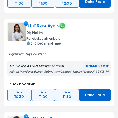
Daha Fazla
11:00
11:30
12:00
Dt. Gökçe Aydın
Diş Hekimi
Karabük
, Safranbolu
5
(
3
Değerlendirme)
İlginiz için teşekkürler
Dt. Gökçe AYDIN Muayenehanesi
Haritada Göster
Adnan Menderes Bulvarı Sabri Altun Caddesi Ana İş Merkezi K:4 D:73-74
En Yakın Saatler
Yarın
Yarın
Yarın
Daha Fazla
10:30
11:00
11:30