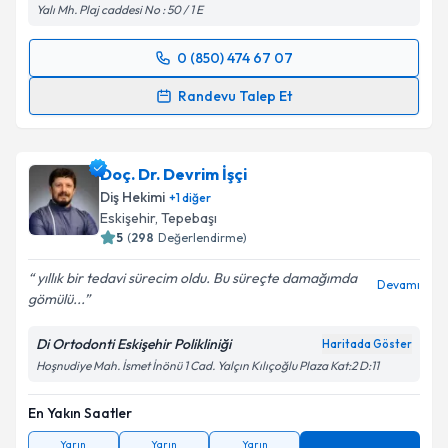
Yalı Mh. Plaj caddesi No : 50 / 1 E
0 (850) 474 67 07
Randevu Takvimi Talebi
Randevu Talep Et
Dt. Şule Karakuş Akgül
için randevu takvimi talebi
oluşturun. Size bu uzmandan randevu almanız için bir
Doç. Dr. Devrim İşçi
takvim hazırlandığında e-posta ile bilgilendireceğiz.
Diş Hekimi
+
1
diğer
E-posta Adresiniz
Eskişehir
, Tepebaşı
5
(
298
Değerlendirme)
yıllık bir tedavi sürecim oldu. Bu süreçte damağımda
Devamı
gömülü...
Kişisel verilerimin işlenmesine ilişkin
Aydınlatma
Metni
'ni okudum ve kişisel verilerimin belirtilen
Di Ortodonti Eskişehir Polikliniği
Haritada Göster
kapsamda işlenmesini kabul ediyorum.
Hoşnudiye Mah. İsmet İnönü 1 Cad. Yalçın Kılıçoğlu Plaza Kat:2 D:11
En Yakın Saatler
Takvim Talebini Gönder
Yarın
Yarın
Yarın