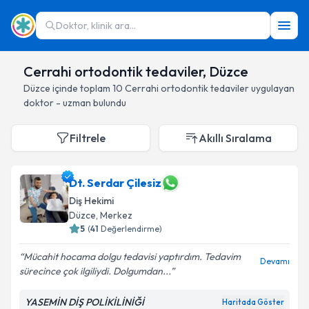
Doktor, klinik ara...
Cerrahi ortodontik tedaviler, Düzce
Düzce
içinde toplam
10
Cerrahi ortodontik tedaviler
uygulayan
doktor - uzman bulundu
Filtrele
Akıllı Sıralama
Dt. Serdar Çilesiz
Diş Hekimi
Düzce
, Merkez
5
(
41
Değerlendirme)
Mücahit hocama dolgu tedavisi yaptırdım. Tedavim
Devamı
sürecince çok ilgiliydi. Dolgumdan...
YASEMİN DİŞ POLİKİLİNİĞİ
Haritada Göster