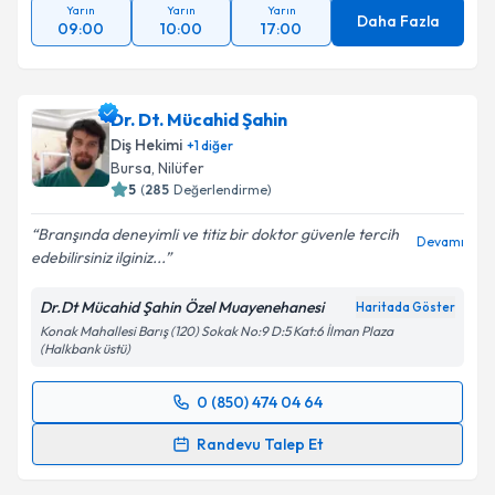
Yarın
Yarın
Yarın
Daha Fazla
09:00
10:00
17:00
Dr. Dt. Mücahid Şahin
Diş Hekimi
+
1
diğer
Bursa
, Nilüfer
5
(
285
Değerlendirme)
Branşında deneyimli ve titiz bir doktor güvenle tercih
Devamı
edebilirsiniz ilginiz...
Dr.Dt Mücahid Şahin Özel Muayenehanesi
Haritada Göster
Konak Mahallesi Barış (120) Sokak No:9 D:5 Kat:6 İlman Plaza
(Halkbank üstü)
0 (850) 474 04 64
Randevu Takvimi Talebi
Randevu Talep Et
Dr. Dt. Mücahid Şahin
için randevu takvimi talebi