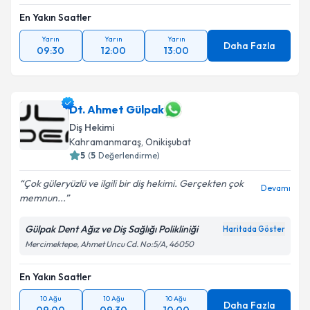
En Yakın Saatler
Yarın
Yarın
Yarın
Daha Fazla
09:30
12:00
13:00
Dt. Ahmet Gülpak
Diş Hekimi
Kahramanmaraş
, Onikişubat
5
(
5
Değerlendirme)
Çok güleryüzlü ve ilgili bir diş hekimi. Gerçekten çok
Devamı
memnun...
Gülpak Dent Ağız ve Diş Sağlığı Polikliniği
Haritada Göster
Mercimektepe, Ahmet Uncu Cd. No:5/A, 46050
En Yakın Saatler
10 Ağu
10 Ağu
10 Ağu
Daha Fazla