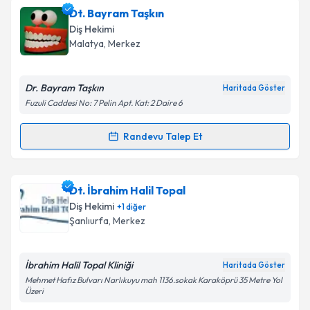
Dt. Bayram Taşkın
Diş Hekimi
Malatya
, Merkez
Dr. Bayram Taşkın
Haritada Göster
Fuzuli Caddesi No: 7 Pelin Apt. Kat: 2 Daire 6
Randevu Talep Et
Randevu Takvimi Talebi
Dt. Bayram Taşkın
için randevu takvimi talebi
Dt. İbrahim Halil Topal
oluşturun. Size bu uzmandan randevu almanız için bir
Diş Hekimi
+
1
diğer
takvim hazırlandığında e-posta ile bilgilendireceğiz.
Şanlıurfa
, Merkez
E-posta Adresiniz
İbrahim Halil Topal Kliniği
Haritada Göster
Mehmet Hafız Bulvarı Narlıkuyu mah 1136.sokak Karaköprü 35 Metre Yol
Üzeri