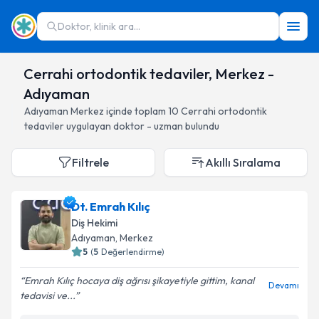
Doktor, klinik ara...
Cerrahi ortodontik tedaviler, Merkez -
Adıyaman
Adıyaman
Merkez
içinde toplam
10
Cerrahi ortodontik
tedaviler
uygulayan doktor - uzman bulundu
Filtrele
Akıllı Sıralama
Dt. Emrah Kılıç
Diş Hekimi
Adıyaman
, Merkez
5
(
5
Değerlendirme)
Emrah Kılıç hocaya diş ağrısı şikayetiyle gittim, kanal
Devamı
tedavisi ve...