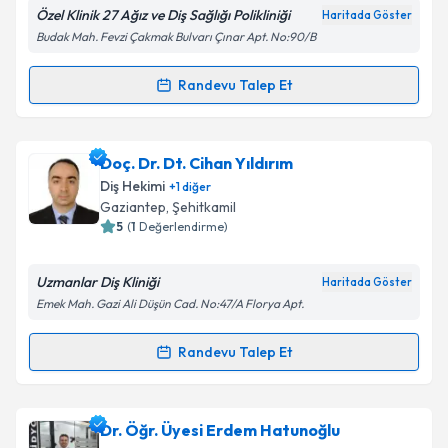
Özel Klinik 27 Ağız ve Diş Sağlığı Polikliniği
Haritada Göster
Budak Mah. Fevzi Çakmak Bulvarı Çınar Apt. No:90/B
Kişisel verilerimin işlenmesine ilişkin
Aydınlatma
Randevu Talep Et
Randevu Takvimi Talebi
Metni
'ni okudum ve kişisel verilerimin belirtilen
kapsamda işlenmesini kabul ediyorum.
Uzm. Dr. Dt. Serhat Ramoğlu
için randevu takvimi
Doç. Dr. Dt. Cihan Yıldırım
talebi oluşturun. Size bu uzmandan randevu almanız
Takvim Talebini Gönder
Diş Hekimi
+
1
diğer
için bir takvim hazırlandığında e-posta ile
Gaziantep
, Şehitkamil
bilgilendireceğiz.
5
(
1
Değerlendirme)
E-posta Adresiniz
Uzmanlar Diş Kliniği
Haritada Göster
Emek Mah. Gazi Ali Düşün Cad. No:47/A Florya Apt.
Randevu Talep Et
Randevu Takvimi Talebi
Kişisel verilerimin işlenmesine ilişkin
Aydınlatma
Metni
'ni okudum ve kişisel verilerimin belirtilen
kapsamda işlenmesini kabul ediyorum.
Doç. Dr. Dt. Cihan Yıldırım
için randevu takvimi
Dr. Öğr. Üyesi Erdem Hatunoğlu