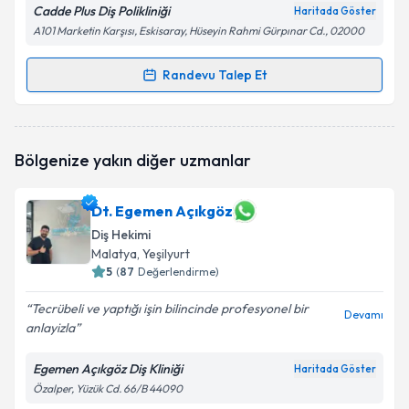
Cadde Plus Diş Polikliniği
Haritada Göster
A101 Marketin Karşısı, Eskisaray, Hüseyin Rahmi Gürpınar Cd., 02000
Randevu Talep Et
Randevu Takvimi Talebi
Dt. Emrah Kılıç
için randevu takvimi talebi oluşturun.
Bölgenize yakın diğer uzmanlar
Size bu uzmandan randevu almanız için bir takvim
hazırlandığında e-posta ile bilgilendireceğiz.
Dt. Egemen Açıkgöz
E-posta Adresiniz
Diş Hekimi
Malatya
, Yeşilyurt
5
(
87
Değerlendirme)
Kişisel verilerimin işlenmesine ilişkin
Aydınlatma
Tecrübeli ve yaptığı işin bilincinde profesyonel bir
Devamı
Metni
'ni okudum ve kişisel verilerimin belirtilen
anlayizla
kapsamda işlenmesini kabul ediyorum.
Egemen Açıkgöz Diş Kliniği
Haritada Göster
Özalper, Yüzük Cd. 66/B 44090
Takvim Talebini Gönder