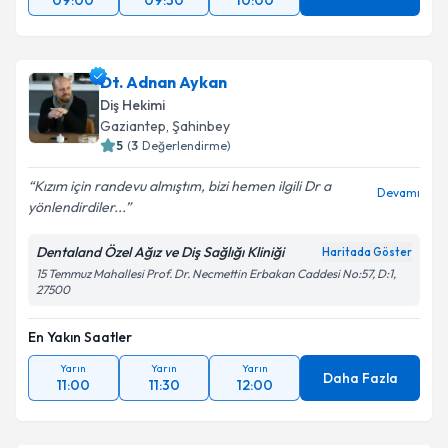
09:00
09:30
10:00
Dt. Adnan Aykan
Diş Hekimi
Gaziantep
, Şahinbey
5
(
3
Değerlendirme)
Kızım için randevu almıştım, bizi hemen ilgili Dr a
Devamı
yönlendirdiler...
Dentaland Özel Ağız ve Diş Sağlığı Kliniği
Haritada Göster
15 Temmuz Mahallesi Prof. Dr. Necmettin Erbakan Caddesi No:57, D:1,
27500
En Yakın Saatler
Yarın
Yarın
Yarın
Daha Fazla
11:00
11:30
12:00