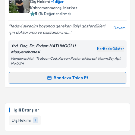
talebi oluşturun. Size bu uzmandan randevu almanız
Diş Hekimi
+
1
diğer
Takvim Talebini Gönder
için bir takvim hazırlandığında e-posta ile
Kahramanmaraş
, Merkez
bilgilendireceğiz.
5
(
14
Değerlendirme)
E-posta Adresiniz
tedavi sürecim boyunca gereken ilgiyi gösterdikleri
Devamı
için doktoruma ve asistanlarına...
Yrd. Doç. Dr. Erdem HATUNOĞLU
Haritada Göster
Muayenehanesi
Kişisel verilerimin işlenmesine ilişkin
Aydınlatma
Menderes Mah. Trabzon Cad. Kervan Pastanesi karsisi, Kasım Bey Apt.
Metni
'ni okudum ve kişisel verilerimin belirtilen
No:53/4
kapsamda işlenmesini kabul ediyorum.
Randevu Talep Et
Randevu Takvimi Talebi
Takvim Talebini Gönder
Dr. Öğr. Üyesi Erdem Hatunoğlu
için randevu
takvimi talebi oluşturun. Size bu uzmandan randevu
İlgili Branşlar
almanız için bir takvim hazırlandığında e-posta ile
bilgilendireceğiz.
Diş Hekimi
1
E-posta Adresiniz