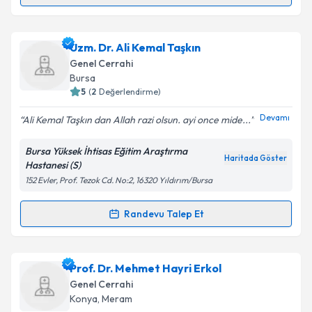
Randevu Takvimi Talebi
Op. Dr. Emin Engin Ovalıoğlu
için randevu takvimi
Uzm. Dr. Ali Kemal Taşkın
talebi oluşturun. Size bu uzmandan randevu almanız
Genel Cerrahi
için bir takvim hazırlandığında e-posta ile
Bursa
bilgilendireceğiz.
5
(
2
Değerlendirme)
E-posta Adresiniz
Devamı
Ali Kemal Taşkın dan Allah razi olsun. ayi once mide...
Bursa Yüksek İhtisas Eğitim Araştırma
Haritada Göster
Hastanesi (S)
152 Evler, Prof. Tezok Cd. No:2, 16320 Yıldırım/Bursa
Kişisel verilerimin işlenmesine ilişkin
Aydınlatma
Metni
'ni okudum ve kişisel verilerimin belirtilen
kapsamda işlenmesini kabul ediyorum.
Randevu Talep Et
Randevu Takvimi Talebi
Takvim Talebini Gönder
Uzm. Dr. Ali Kemal Taşkın
için randevu takvimi talebi
Prof. Dr. Mehmet Hayri Erkol
oluşturun. Size bu uzmandan randevu almanız için bir
Genel Cerrahi
takvim hazırlandığında e-posta ile bilgilendireceğiz.
Konya
, Meram