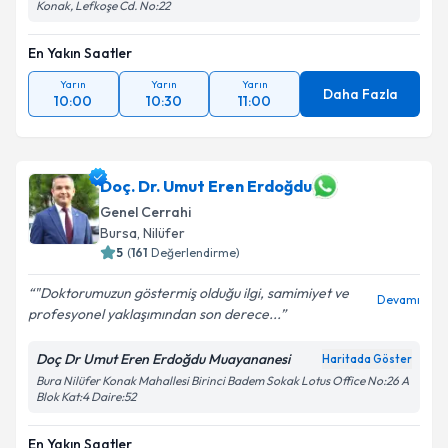
Konak, Lefkoşe Cd. No:22
En Yakın Saatler
Yarın
Yarın
Yarın
Daha Fazla
10:00
10:30
11:00
Doç. Dr. Umut Eren Erdoğdu
Genel Cerrahi
Bursa
, Nilüfer
5
(
161
Değerlendirme)
"Doktorumuzun göstermiş olduğu ilgi, samimiyet ve
Devamı
profesyonel yaklaşımından son derece...
Doç Dr Umut Eren Erdoğdu Muayananesi
Haritada Göster
Bura Nilüfer Konak Mahallesi Birinci Badem Sokak Lotus Office No:26 A
Blok Kat:4 Daire:52
En Yakın Saatler