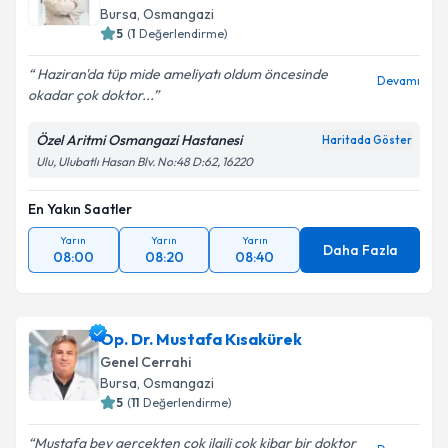
Bursa
, Osmangazi
5
(
1
Değerlendirme)
Haziran'da tüp mide ameliyatı oldum öncesinde
Devamı
okadar çok doktor...
Özel Aritmi Osmangazi Hastanesi
Haritada Göster
Ulu, Ulubatlı Hasan Blv. No:48 D:62, 16220
En Yakın Saatler
Yarın
Yarın
Yarın
Daha Fazla
08:00
08:20
08:40
Op. Dr. Mustafa Kısakürek
Genel Cerrahi
Bursa
, Osmangazi
5
(
11
Değerlendirme)
Mustafa bey gerçekten çok ilgili çok kibar bir doktor