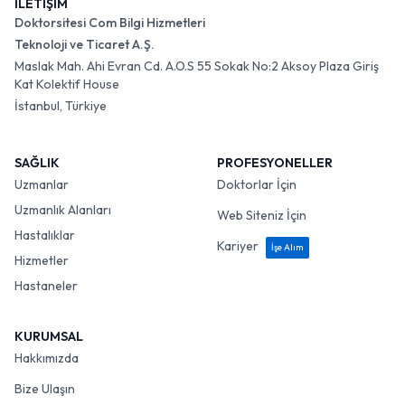
İLETİŞİM
Doktorsitesi Com Bilgi Hizmetleri
Teknoloji ve Ticaret A.Ş.
Maslak Mah. Ahi Evran Cd. A.O.S 55 Sokak No:2 Aksoy Plaza Giriş
Kat Kolektif House
İstanbul, Türkiye
SAĞLIK
PROFESYONELLER
Uzmanlar
Doktorlar İçin
Uzmanlık Alanları
Web Siteniz İçin
Hastalıklar
Kariyer
İşe Alım
Hizmetler
Hastaneler
KURUMSAL
Hakkımızda
Bize Ulaşın