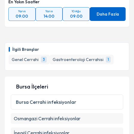
En Yakın Saatler
Yarın
Yarın
10 Ağu
Takvim Talebini Gönder
Daha Fazla
09:00
14:00
09:00
İlgili Branşlar
Genel Cerrahi
Gastroenteroloji Cerrahisi
3
1
Bursa İlçeleri
Bursa
Cerrahi infeksiyonlar
Osmangazi
Cerrahi infeksiyonlar
İnegöl
Cerrahi infeksiyonlar