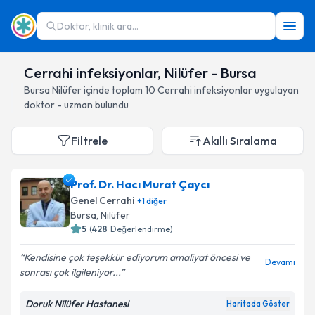
Doktor, klinik ara...
Cerrahi infeksiyonlar, Nilüfer - Bursa
Bursa
Nilüfer
içinde toplam
10
Cerrahi infeksiyonlar
uygulayan
doktor - uzman bulundu
Filtrele
Akıllı Sıralama
Prof. Dr. Hacı Murat Çaycı
Genel Cerrahi
+
1
diğer
Bursa
, Nilüfer
5
(
428
Değerlendirme)
Kendisine çok teşekkür ediyorum amaliyat öncesi ve
Devamı
sonrası çok ilgileniyor...
Doruk Nilüfer Hastanesi
Haritada Göster