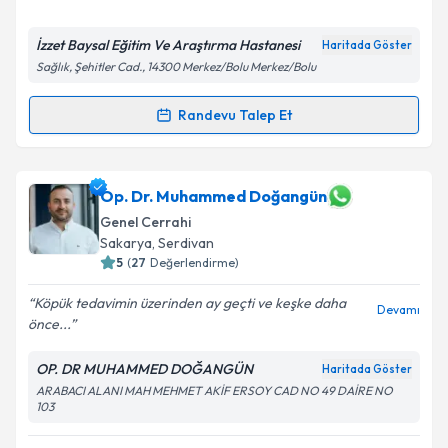
E-posta Adresiniz
İzzet Baysal Eğitim Ve Araştırma Hastanesi
Haritada Göster
Sağlık, Şehitler Cad., 14300 Merkez/Bolu Merkez/Bolu
Kişisel verilerimin işlenmesine ilişkin
Aydınlatma
Randevu Talep Et
Randevu Takvimi Talebi
Metni
'ni okudum ve kişisel verilerimin belirtilen
kapsamda işlenmesini kabul ediyorum.
Prof. Dr. Mehmet Hayri Erkol
için randevu takvimi
Op. Dr. Muhammed Doğangün
talebi oluşturun. Size bu uzmandan randevu almanız
Takvim Talebini Gönder
Genel Cerrahi
için bir takvim hazırlandığında e-posta ile
Sakarya
, Serdivan
bilgilendireceğiz.
5
(
27
Değerlendirme)
E-posta Adresiniz
Köpük tedavimin üzerinden ay geçti ve keşke daha
Devamı
önce...
OP. DR MUHAMMED DOĞANGÜN
Haritada Göster
Kişisel verilerimin işlenmesine ilişkin
Aydınlatma
ARABACI ALANI MAH MEHMET AKİF ERSOY CAD NO 49 DAİRE NO
103
Metni
'ni okudum ve kişisel verilerimin belirtilen
kapsamda işlenmesini kabul ediyorum.