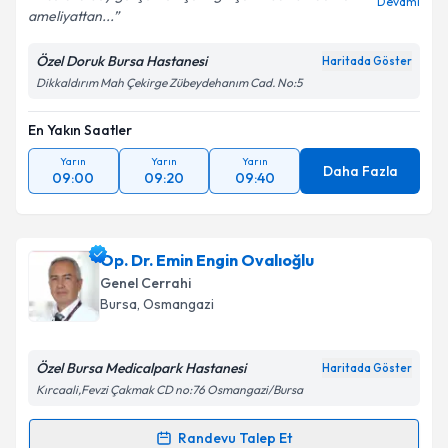
Devamı
ameliyattan...
Özel Doruk Bursa Hastanesi
Haritada Göster
Dikkaldırım Mah Çekirge Zübeydehanım Cad. No:5
En Yakın Saatler
Yarın
Yarın
Yarın
Daha Fazla
09:00
09:20
09:40
Op. Dr. Emin Engin Ovalıoğlu
Genel Cerrahi
Bursa
, Osmangazi
Özel Bursa Medicalpark Hastanesi
Haritada Göster
Kırcaali,Fevzi Çakmak CD no:76 Osmangazi/Bursa
Randevu Talep Et