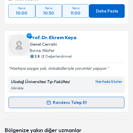
Yarın
Yarın
Yarın
Daha Fazla
10:00
10:30
11:00
Prof. Dr. Ekrem Kaya
Genel Cerrahi
Bursa
, Nilüfer
2.8
(
2
Değerlendirme)
Hastaya saygısı yok, önkabülleriyle yorumlar yapıyor.
Uludağ Üniversitesi Tıp Fakültesi
Haritada Göster
Görükle
Randevu Talep Et
Randevu Takvimi Talebi
Prof. Dr. Ekrem Kaya
için randevu takvimi talebi
Bölgenize yakın diğer uzmanlar
oluşturun. Size bu uzmandan randevu almanız için bir