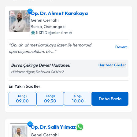
takvim hazırlandığında e-posta ile bilgilendireceğiz.
Op. Dr. Ahmet Karakaya
E-posta Adresiniz
Genel Cerrahi
Bursa
, Osmangazi
5
(
31
Değerlendirme)
Op. dr. ahmet karakaya lazer ile hemoroid
Kişisel verilerimin işlenmesine ilişkin
Aydınlatma
Devamı
operasyonu oldum. bir...
Metni
'ni okudum ve kişisel verilerimin belirtilen
kapsamda işlenmesini kabul ediyorum.
Bursa Çekirge Devlet Hastanesi
Haritada Göster
Hüdavendigar, Dobruca Cd No:2
Takvim Talebini Gönder
En Yakın Saatler
10 Ağu
10 Ağu
10 Ağu
Daha Fazla
09:00
09:30
10:00
Op. Dr. Salih Yılmaz
Genel Cerrahi