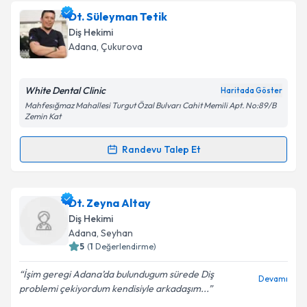
Dt. Gamze Şahin
için randevu takvimi talebi
Dt. Süleyman Tetik
Takvim Talebini Gönder
oluşturun. Size bu uzmandan randevu almanız için bir
Diş Hekimi
takvim hazırlandığında e-posta ile bilgilendireceğiz.
Adana
, Çukurova
E-posta Adresiniz
White Dental Clinic
Haritada Göster
Mahfesığmaz Mahallesi Turgut Özal Bulvarı Cahit Memili Apt. No:89/B
Zemin Kat
Kişisel verilerimin işlenmesine ilişkin
Aydınlatma
Randevu Talep Et
Metni
'ni okudum ve kişisel verilerimin belirtilen
Randevu Takvimi Talebi
kapsamda işlenmesini kabul ediyorum.
Dt. Süleyman Tetik
için randevu takvimi talebi
Dt. Zeyna Altay
Takvim Talebini Gönder
oluşturun. Size bu uzmandan randevu almanız için bir
Diş Hekimi
takvim hazırlandığında e-posta ile bilgilendireceğiz.
Adana
, Seyhan
5
(
1
Değerlendirme)
E-posta Adresiniz
İşim geregi Adana’da bulundugum sürede Diş
Devamı
problemi çekiyordum kendisiyle arkadaşım...