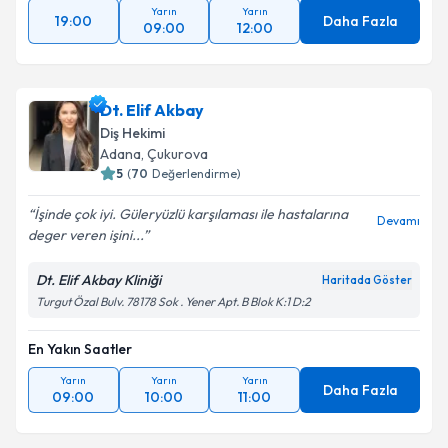
Yarın
Yarın
19:00
Daha Fazla
09:00
12:00
Dt. Elif Akbay
Diş Hekimi
Adana
, Çukurova
5
(
70
Değerlendirme)
İşinde çok iyi. Güleryüzlü karşılaması ile hastalarına
Devamı
deger veren işini...
Dt. Elif Akbay Kliniği
Haritada Göster
Turgut Özal Bulv. 78178 Sok . Yener Apt. B Blok K:1 D:2
En Yakın Saatler
Yarın
Yarın
Yarın
Daha Fazla
09:00
10:00
11:00