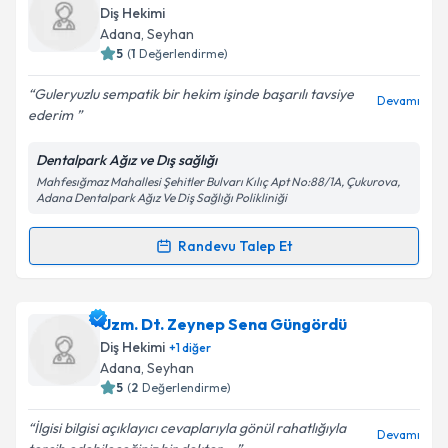
oluşturun. Size bu uzmandan randevu almanız için bir
Takvim Talebini Gönder
Diş Hekimi
takvim hazırlandığında e-posta ile bilgilendireceğiz.
Adana
, Seyhan
5
(
1
Değerlendirme)
E-posta Adresiniz
Guleryuzlu sempatik bir hekim işinde başarılı tavsiye
Devamı
ederim
Dentalpark Ağız ve Dış sağlığı
Kişisel verilerimin işlenmesine ilişkin
Aydınlatma
Mahfesığmaz Mahallesi Şehitler Bulvarı Kılıç Apt No:88/1A, Çukurova,
Metni
'ni okudum ve kişisel verilerimin belirtilen
Adana Dentalpark Ağız Ve Diş Sağlığı Polikliniği
kapsamda işlenmesini kabul ediyorum.
Randevu Talep Et
Randevu Takvimi Talebi
Takvim Talebini Gönder
Dt. Selin Buse Kök
için randevu takvimi talebi
Uzm. Dt. Zeynep Sena Güngördü
oluşturun. Size bu uzmandan randevu almanız için bir
Diş Hekimi
+
1
diğer
takvim hazırlandığında e-posta ile bilgilendireceğiz.
Adana
, Seyhan
5
(
2
Değerlendirme)
E-posta Adresiniz
İlgisi bilgisi açıklayıcı cevaplarıyla gönül rahatlığıyla
Devamı