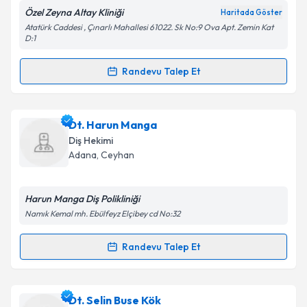
Özel Zeyna Altay Kliniği
Haritada Göster
Kişisel verilerimin işlenmesine ilişkin
Aydınlatma
Atatürk Caddesi , Çınarlı Mahallesi 61022. Sk No:9 Ova Apt. Zemin Kat
Metni
'ni okudum ve kişisel verilerimin belirtilen
D:1
kapsamda işlenmesini kabul ediyorum.
Randevu Talep Et
Randevu Takvimi Talebi
Takvim Talebini Gönder
Dt. Zeyna Altay
için randevu takvimi talebi oluşturun.
Dt. Harun Manga
Size bu uzmandan randevu almanız için bir takvim
Diş Hekimi
hazırlandığında e-posta ile bilgilendireceğiz.
Adana
, Ceyhan
E-posta Adresiniz
Harun Manga Diş Polikliniği
Namık Kemal mh. Ebülfeyz Elçibey cd No:32
Kişisel verilerimin işlenmesine ilişkin
Aydınlatma
Randevu Talep Et
Randevu Takvimi Talebi
Metni
'ni okudum ve kişisel verilerimin belirtilen
kapsamda işlenmesini kabul ediyorum.
Dt. Harun Manga
için randevu takvimi talebi
Dt. Selin Buse Kök