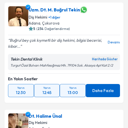
Uzm. Dt. M. Buğrul Tekin
Diş Hekimi
+
1
diğer
Adana
, Çukurova
5
(
234
Değerlendirme)
Buğrul bey çok kıymetli bir diş hekimi, bilgisi becerisi,
Devamı
kibar...
Tekin Dental Klinik
Haritada Göster
Turgut Özal Bulvarı Mahfesığmaz Mh. 79104 Sok. Akasya Apt Kat 2 /2
En Yakın Saatler
Yarın
Yarın
Yarın
Daha Fazla
12:30
12:45
13:00
Dt. Halime Ünal
Diş Hekimi