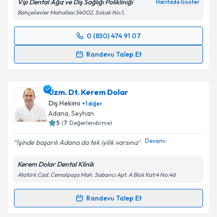
Vip Dental Ağız ve Diş Sağlığı Polikliniği
Haritada Göster
kapsamda işlenmesini kabul ediyorum.
Bahçelievler Mahallesi 54002. Sokak No:1,
Takvim Talebini Gönder
0 (850) 474 91 07
Randevu Takvimi Talebi
Randevu Talep Et
Dt. Seren Polater
için randevu takvimi talebi
oluşturun. Size bu uzmandan randevu almanız için bir
Uzm. Dt. Kerem Dolar
takvim hazırlandığında e-posta ile bilgilendireceğiz.
Diş Hekimi
+
1
diğer
E-posta Adresiniz
Adana
, Seyhan
5
(
7
Değerlendirme)
Devamı
İşinde başarılı Adana da tek iyilik varsınız
Kişisel verilerimin işlenmesine ilişkin
Aydınlatma
Kerem Dolar Dental Klinik
Metni
'ni okudum ve kişisel verilerimin belirtilen
Atatürk Cad. Cemalpaşa Mah. Sabancı Apt. A Blok Kat:4 No:46
kapsamda işlenmesini kabul ediyorum.
Randevu Talep Et
Randevu Takvimi Talebi
Takvim Talebini Gönder