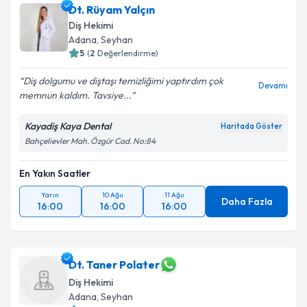
Dt. Rüyam Yalçın
Diş Hekimi
Adana
, Seyhan
5
(
2
Değerlendirme)
Diş dolgumu ve diştaşı temizliğimi yaptırdım çok
Devamı
memnun kaldım. Tavsiye...
Kayadiş Kaya Dental
Haritada Göster
Bahçelievler Mah. Özgür Cad. No:84
En Yakın Saatler
Yarın
10 Ağu
11 Ağu
Daha Fazla
16:00
16:00
16:00
Dt. Taner Polater
Diş Hekimi
Adana
, Seyhan