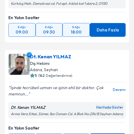
Kurtuluş Mah. Demokrasi cd. Ful apt. A blok kat 1 daire 2, 01130
En Yakın Saatler
8 Ağu
8 Ağu
8 Ağu
Daha Fazla
09:00
09:30
18:00
Dt. Kenan YILMAZ
Diş Hekimi
Adana
, Seyhan
5
(
142
Değerlendirme)
İşinde tecrübeli uzman ve işinin ehli bir doktor. Çok
Devamı
memnun...
Dt. Kenan YILMAZ
Haritada Göster
Arma Vera Sitesi, Sümer, İbo Osman Cd. A Blok No:234/B Seyhan Adana
En Yakın Saatler