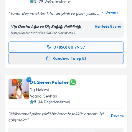
5
(
79
Değerlendirme)
Devamı
Taner Bey ve ekibi; Titiz, disiplinli ve güler yüzlü. ....
Vip Dental Ağız ve Diş Sağlığı Polikliniği
Haritada Göster
Bahçelievler Mahallesi 54002. Sokak No:1,
0 (850) 811 79 57
Randevu Takvimi Talebi
Randevu Talep Et
Dt. Taner Polater
için randevu takvimi talebi
oluşturun. Size bu uzmandan randevu almanız için bir
takvim hazırlandığında e-posta ile bilgilendireceğiz.
Dt. Seren Polater
Diş Hekimi
E-posta Adresiniz
Adana
, Seyhan
5
(
44
Değerlendirme)
Mükemmel güler yüzlü bir hoca teşekkür ederim. İyi
Devamı
çalışmalar
Kişisel verilerimin işlenmesine ilişkin
Aydınlatma
Metni
'ni okudum ve kişisel verilerimin belirtilen