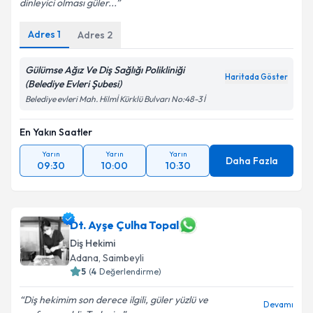
dinleyici olması güler...
Adres
1
Adres
2
Gülümse Ağız Ve Diş Sağlığı Polikliniği
Haritada Göster
(Belediye Evleri Şubesi)
Belediye evleri Mah. Hilmİ Kürklü Bulvarı No:48-3 İ
En Yakın Saatler
Yarın
Yarın
Yarın
Daha Fazla
09:30
10:00
10:30
Dt. Ayşe Çulha Topal
Diş Hekimi
Adana
, Saimbeyli
5
(
4
Değerlendirme)
Diş hekimim son derece ilgili, güler yüzlü ve
Devamı