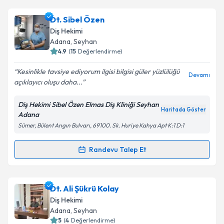
Uzm. Dt. Kerem Dolar
için randevu takvimi talebi
Dt. Sibel Özen
oluşturun. Size bu uzmandan randevu almanız için bir
Diş Hekimi
takvim hazırlandığında e-posta ile bilgilendireceğiz.
Adana
, Seyhan
4.9
(
15
Değerlendirme)
E-posta Adresiniz
Kesinlikle tavsiye ediyorum ilgisi bilgisi güler yüzlülüğü
Devamı
açıklayıcı oluşu daha...
Diş Hekimi Sibel Özen Elmas Diş Kliniği Seyhan
Kişisel verilerimin işlenmesine ilişkin
Aydınlatma
Haritada Göster
Adana
Metni
'ni okudum ve kişisel verilerimin belirtilen
Sümer, Bülent Angın Bulvarı, 69100. Sk. Huriye Kahya Apt K:1 D:1
kapsamda işlenmesini kabul ediyorum.
Randevu Talep Et
Randevu Takvimi Talebi
Takvim Talebini Gönder
Dt. Sibel Özen
için randevu takvimi talebi oluşturun.
Dt. Ali Şükrü Kolay
Size bu uzmandan randevu almanız için bir takvim
Diş Hekimi
hazırlandığında e-posta ile bilgilendireceğiz.
Adana
, Seyhan
5
(
4
Değerlendirme)