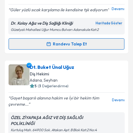
E-posta Adresiniz
Devamı
Güler yüzlü sıcak karşılama ile kendisine tşk ediyorum
Dr. Kolay Ağız ve Diş Sağlığı Kliniği
Haritada Göster
Güzelyalı Mahallesi Uğur Mumcu Bulvarı Adanakule Kat:2
Kişisel verilerimin işlenmesine ilişkin
Aydınlatma
Metni
'ni okudum ve kişisel verilerimin belirtilen
kapsamda işlenmesini kabul ediyorum.
Randevu Talep Et
Randevu Takvimi Talebi
Takvim Talebini Gönder
Dt. Ali Şükrü Kolay
için randevu takvimi talebi
Dt. Buket Ünal Uğuz
oluşturun. Size bu uzmandan randevu almanız için bir
Diş Hekimi
takvim hazırlandığında e-posta ile bilgilendireceğiz.
Adana
, Seyhan
5
(
3
Değerlendirme)
E-posta Adresiniz
Gayet başarılı alanına hakim ve İyi bir hekim tüm
Devamı
çevreme...
ÖZEL ZİYAPAŞA AĞIZ VE DİŞ SAĞLIĞI
Kişisel verilerimin işlenmesine ilişkin
Aydınlatma
POLİKLİNİĞİ
Metni
'ni okudum ve kişisel verilerimin belirtilen
Kurtuluş Mah. 64900 Sok. Atakan Apt. B Blok Kat:2 No:4
kapsamda işlenmesini kabul ediyorum.