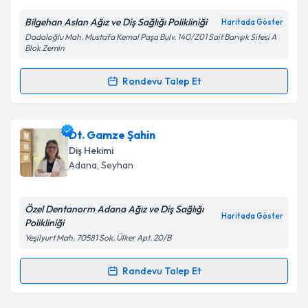
E-posta Adresiniz
Bilgehan Aslan Ağız ve Diş Sağlığı Polikliniği
Haritada Göster
Dadaloğlu Mah. Mustafa Kemal Paşa Bulv. 140/Z01 Sait Barışık Sitesi A
Blok Zemin
Kişisel verilerimin işlenmesine ilişkin
Aydınlatma
Randevu Talep Et
Metni
'ni okudum ve kişisel verilerimin belirtilen
Randevu Takvimi Talebi
kapsamda işlenmesini kabul ediyorum.
Dt. Bilgehan Aslan
için randevu takvimi talebi
Dt. Gamze Şahin
Takvim Talebini Gönder
oluşturun. Size bu uzmandan randevu almanız için bir
Diş Hekimi
takvim hazırlandığında e-posta ile bilgilendireceğiz.
Adana
, Seyhan
E-posta Adresiniz
Özel Dentanorm Adana Ağız ve Diş Sağlığı
Haritada Göster
Polikliniği
Yeşilyurt Mah. 70581 Sok. Ülker Apt. 20/B
Kişisel verilerimin işlenmesine ilişkin
Aydınlatma
Metni
'ni okudum ve kişisel verilerimin belirtilen
Randevu Talep Et
Randevu Takvimi Talebi
kapsamda işlenmesini kabul ediyorum.