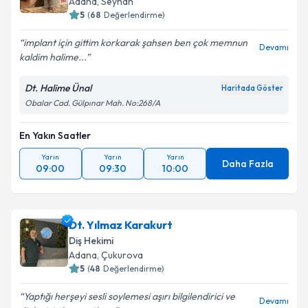
Adana
, Seyhan
5
(
68
Değerlendirme)
implant için gittim korkarak şahsen ben çok memnun
Devamı
kaldim halime...
Dt. Halime Ünal
Haritada Göster
Obalar Cad. Gülpınar Mah. No:268/A
En Yakın Saatler
Yarın
Yarın
Yarın
Daha Fazla
09:00
09:30
10:00
Dt. Yılmaz Karakurt
Diş Hekimi
Adana
, Çukurova
5
(
48
Değerlendirme)
Yaptığı herşeyi sesli soylemesi aşırı bilgilendirici ve
Devamı