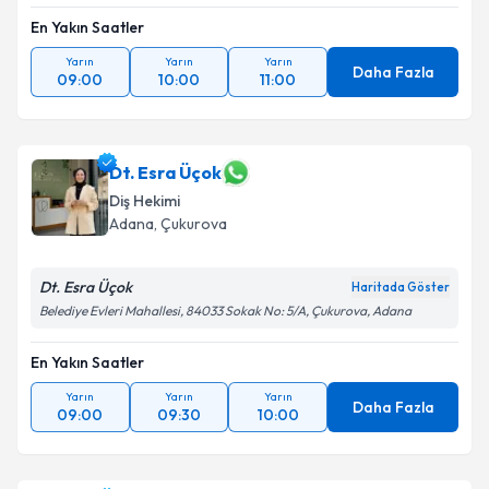
En Yakın Saatler
Takvim Talebini Gönder
Yarın
Yarın
Yarın
Daha Fazla
09:00
10:00
11:00
Dt. Esra Üçok
Diş Hekimi
Adana
, Çukurova
Dt. Esra Üçok
Haritada Göster
Belediye Evleri Mahallesi, 84033 Sokak No: 5/A, Çukurova, Adana
En Yakın Saatler
Yarın
Yarın
Yarın
Daha Fazla
09:00
09:30
10:00