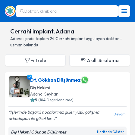
Doktor, klinik ara...
Cerrahi implant, Adana
Adana
içinde toplam
24
Cerrahi implant
uygulayan doktor -
uzman bulundu
Filtrele
Akıllı Sıralama
Dt. Gökhan Düşünmez
Diş Hekimi
Adana
, Seyhan
5
(
104
Değerlendirme)
İşlerinde başarılı hocalarımız güler yüzlü çalışma
Devamı
arkadaşları ile güzel bir...
Diş Hekimi Gökhan Düşünmez
Haritada Göster