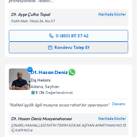
profesyoneldi. Tedavi...
Dt. Ayşe Çulha Topal
Haritada Göster
Fatih Mah. 1 Nolu Sk. No:1/1
0 (850) 811 37 42
Randevu Takvimi Talebi
Randevu Talep Et
Dt. Ayşe Çulha Topal
için randevu takvimi talebi
oluşturun. Size bu uzmandan randevu almanız için bir
takvim hazırlandığında e-posta ile bilgilendireceğiz.
Dt. Hasan Deniz
Diş Hekimi
E-posta Adresiniz
Adana
, Seyhan
5
(
34
Değerlendirme)
Devamı
Kaliteli işçilik ilgili muayne acısız rahat bir operasyon
Kişisel verilerimin işlenmesine ilişkin
Aydınlatma
Dt. Hasan Deniz Muayenehanesi
Haritada Göster
Metni
'ni okudum ve kişisel verilerimin belirtilen
ÇINARLI MAHALLESİ FATİH TERİM SOKAK AŞİYAN APARTMANI NO:15
kapsamda işlenmesini kabul ediyorum.
İÇ KAPI NO:6