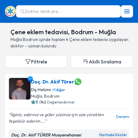
Doktor, klinik ara...
Çene eklem tedavisi, Bodrum - Muğla
Muğla
Bodrum
içinde toplam
4
Çene eklem tedavisi
uygulayan
doktor - uzman bulundu
Filtrele
Akıllı Sıralama
Doç. Dr. Akif Türer
Diş Hekimi
+
1
diğer
Muğla
, Bodrum
5
(
142
Değerlendirme)
İlginiz, sabrınız ve güler yüzünüz için size yürekten
Devamı
teşekkür ederim....
Doç. Dr. Akif TÜRER Muayenehanesi
Haritada Göster