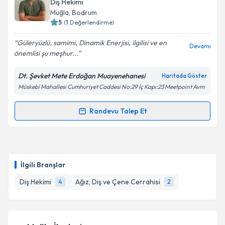
Diş Hekimi
takvim hazırlandığında e-posta ile bilgilendireceğiz.
Muğla
, Bodrum
5
(
1
Değerlendirme)
E-posta Adresiniz
Güleryüzlü, samimi, Dinamik Enerjisi, ilgilisi ve en
Devamı
önemlisi şu meşhur...
Dt. Şevket Mete Erdoğan Muayenehanesi
Haritada Göster
Kişisel verilerimin işlenmesine ilişkin
Aydınlatma
Müskebi Mahallesi Cumhuriyet Caddesi No:29 İç Kapı:23 Meetpoint Avm
Metni
'ni okudum ve kişisel verilerimin belirtilen
kapsamda işlenmesini kabul ediyorum.
Randevu Talep Et
Randevu Takvimi Talebi
Takvim Talebini Gönder
Dt. Şevket Mete Erdoğan
için randevu takvimi talebi
oluşturun. Size bu uzmandan randevu almanız için bir
İlgili Branşlar
takvim hazırlandığında e-posta ile bilgilendireceğiz.
Diş Hekimi
Ağız, Diş ve Çene Cerrahisi
4
2
E-posta Adresiniz