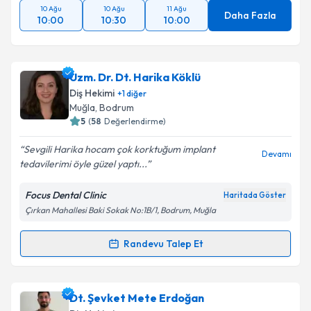
10 Ağu
10 Ağu
11 Ağu
Daha Fazla
10:00
10:30
10:00
Uzm. Dr. Dt. Harika Köklü
Diş Hekimi
+
1
diğer
Muğla
, Bodrum
5
(
58
Değerlendirme)
Sevgili Harika hocam çok korktuğum implant
Devamı
tedavilerimi öyle güzel yaptı...
Focus Dental Clinic
Haritada Göster
Çırkan Mahallesi Baki Sokak No:1B/1, Bodrum, Muğla
Randevu Talep Et
Randevu Takvimi Talebi
Uzm. Dr. Dt. Harika Köklü
için randevu takvimi talebi
Dt. Şevket Mete Erdoğan
oluşturun. Size bu uzmandan randevu almanız için bir