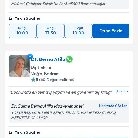
Müskebi, Çatalçam Sokak No:2A/3, 48400 Bodrum/Muğla
En Yakın Saatler
10 Ağu
10 Ağu
11 Ağu
Daha Fazla
10:00
17:30
10:00
Dt. Berna Atila
Diş Hekimi
Muğla
, Bodrum
5
(
60
Değerlendirme)
Devamı
Bodrumda en temiz iş yapan ve en güvenilir diş kliniği
Dr. Saime Berna Atilla Muayenehanesi
Haritada Göster
YOKUŞBAŞI MAH. KIBRIS ŞEHİTLERİ CAD. HİKMET ESKİTÜRK İŞ
MERKEZİ 51-1A 48400
En Yakın Saatler