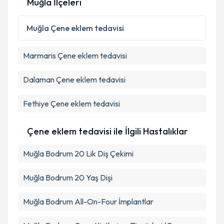
Muğla İlçeleri
Kişisel verilerimin işlenmesine ilişkin
Aydınlatma
Metni
'ni okudum ve kişisel verilerimin belirtilen
Muğla
Çene eklem tedavisi
kapsamda işlenmesini kabul ediyorum.
Marmaris
Çene eklem tedavisi
Takvim Talebini Gönder
Dalaman
Çene eklem tedavisi
Fethiye
Çene eklem tedavisi
Çene eklem tedavisi ile İlgili Hastalıklar
Muğla Bodrum 20 Lik Diş Çekimi
Muğla Bodrum 20 Yaş Dişi
Muğla Bodrum All-On-Four İmplantlar