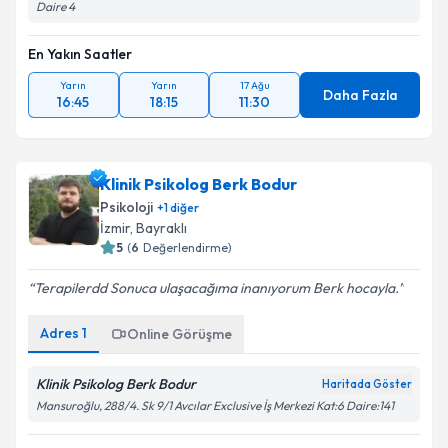
Daire 4
En Yakın Saatler
Yarın
Yarın
17 Ağu
Daha Fazla
16:45
18:15
11:30
Klinik Psikolog Berk Bodur
Psikoloji
+
1
diğer
İzmir
, Bayraklı
5
(
6
Değerlendirme)
Terapilerdd Sonuca ulaşacağıma inanıyorum Berk hocayla.
Adres
1
Online Görüşme
Klinik Psikolog Berk Bodur
Haritada Göster
Mansuroğlu, 288/4. Sk 9/1 Avcılar Exclusive İş Merkezi Kat:6 Daire:141