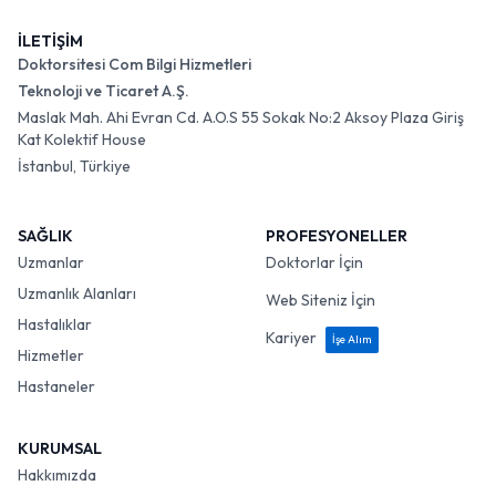
İLETİŞİM
Doktorsitesi Com Bilgi Hizmetleri
Teknoloji ve Ticaret A.Ş.
Maslak Mah. Ahi Evran Cd. A.O.S 55 Sokak No:2 Aksoy Plaza Giriş
Kat Kolektif House
İstanbul, Türkiye
SAĞLIK
PROFESYONELLER
Uzmanlar
Doktorlar İçin
Uzmanlık Alanları
Web Siteniz İçin
Hastalıklar
Kariyer
İşe Alım
Hizmetler
Hastaneler
KURUMSAL
Hakkımızda