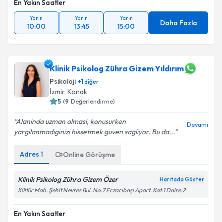
En Yakın Saatler
Yarın
Yarın
Yarın
Daha Fazla
10:00
13:45
15:00
Klinik Psikolog Zühra Gizem Yıldırım
Psikoloji
+
1
diğer
İzmir
, Konak
5
(
9
Değerlendirme)
Alaninda uzman olmasi, konusurken
Devamı
yargilanmadiginizi hissetmek guven sagliyor. Bu da...
Adres
1
Online Görüşme
Klinik Psikolog Zühra Gizem Özer
Haritada Göster
Kültür Mah. Şehit Nevres Bul. No:7 Eczacıbaşı Apart. Kat:1 Daire:2
En Yakın Saatler