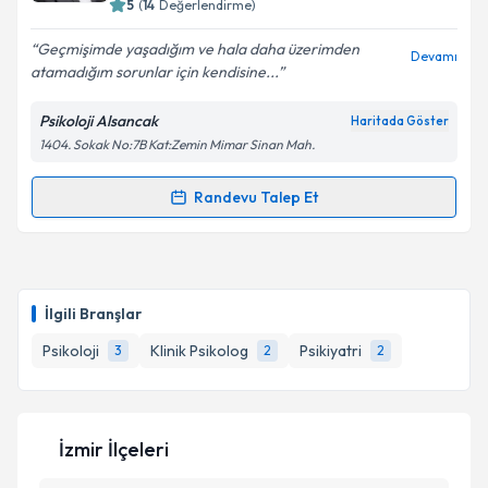
5
(
14
Değerlendirme)
E-posta Adresiniz
Geçmişimde yaşadığım ve hala daha üzerimden
Devamı
atamadığım sorunlar için kendisine...
Psikoloji Alsancak
Haritada Göster
Kişisel verilerimin işlenmesine ilişkin
Aydınlatma
1404. Sokak No:7B Kat:Zemin Mimar Sinan Mah.
Metni
'ni okudum ve kişisel verilerimin belirtilen
kapsamda işlenmesini kabul ediyorum.
Randevu Talep Et
Randevu Takvimi Talebi
Takvim Talebini Gönder
Klinik Psikolog Berken Gündüz
için randevu takvimi
talebi oluşturun. Size bu uzmandan randevu almanız
İlgili Branşlar
için bir takvim hazırlandığında e-posta ile
bilgilendireceğiz.
Psikoloji
Klinik Psikolog
Psikiyatri
3
2
2
E-posta Adresiniz
İzmir İlçeleri