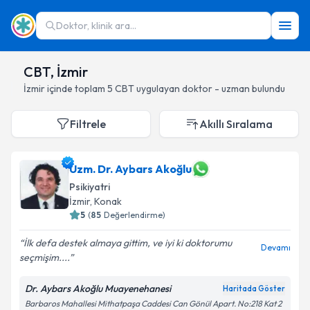
Doktor, klinik ara...
CBT, İzmir
İzmir
içinde toplam
5
CBT
uygulayan doktor - uzman bulundu
Filtrele
Akıllı Sıralama
Uzm. Dr. Aybars Akoğlu
Psikiyatri
İzmir
, Konak
5
(
85
Değerlendirme)
İlk defa destek almaya gittim, ve iyi ki doktorumu
Devamı
seçmişim....
Dr. Aybars Akoğlu Muayenehanesi
Haritada Göster
Barbaros Mahallesi Mithatpaşa Caddesi Can Gönül Apart. No:218 Kat 2