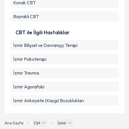
Konak
CBT
Kişisel verilerimin işlenmesine ilişkin
Aydınlatma
Metni
'ni okudum ve kişisel verilerimin belirtilen
kapsamda işlenmesini kabul ediyorum.
Bayraklı
CBT
Takvim Talebini Gönder
CBT ile İlgili Hastalıklar
İzmir Bilişsel ve Davranışçı Terapi
İzmir Psikoterapi
İzmir Travma
İzmir Agorafobi
İzmir Anksiyete (Kaygı) Bozuklukları
Ana Sayfa
Cbt
İzmir