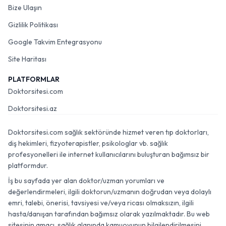
Bize Ulaşın
Gizlilik Politikası
Google Takvim Entegrasyonu
Site Haritası
PLATFORMLAR
Doktorsitesi.com
Doktorsitesi.az
Doktorsitesi.com sağlık sektöründe hizmet veren tıp doktorları,
diş hekimleri, fizyoterapistler, psikologlar vb. sağlık
profesyonelleri ile internet kullanıcılarını buluşturan bağımsız bir
platformdur.
İş bu sayfada yer alan doktor/uzman yorumları ve
değerlendirmeleri, ilgili doktorun/uzmanın doğrudan veya dolaylı
emri, talebi, önerisi, tavsiyesi ve/veya ricası olmaksızın, ilgili
hasta/danışan tarafından bağımsız olarak yazılmaktadır. Bu web
sitesinin amacı, sağlık alanında kamuoyunun bilgilendirilmesini