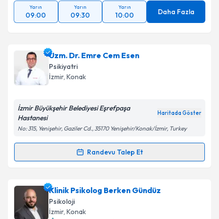
Yarın
Yarın
Yarın
Daha Fazla
09:00
09:30
10:00
Uzm. Dr. Emre Cem Esen
Psikiyatri
İzmir
, Konak
İzmir Büyükşehir Belediyesi Eşrefpaşa
Haritada Göster
Hastanesi
No: 315, Yenişehir, Gaziler Cd., 35170 Yenişehir/Konak/İzmir, Turkey
Randevu Talep Et
Randevu Takvimi Talebi
Uzm. Dr. Emre Cem Esen
için randevu takvimi talebi
Klinik Psikolog Berken Gündüz
oluşturun. Size bu uzmandan randevu almanız için bir
Psikoloji
takvim hazırlandığında e-posta ile bilgilendireceğiz.
İzmir
, Konak