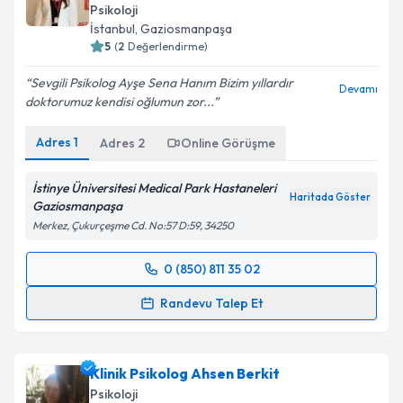
Psikoloji
İstanbul
, Gaziosmanpaşa
5
(
2
Değerlendirme)
Sevgili Psikolog Ayşe Sena Hanım Bizim yıllardır
Devamı
doktorumuz kendisi oğlumun zor...
Adres
1
Adres
2
Online Görüşme
İstinye Üniversitesi Medical Park Hastaneleri
Haritada Göster
Gaziosmanpaşa
Merkez, Çukurçeşme Cd. No:57 D:59, 34250
0 (850) 811 35 02
Randevu Takvimi Talebi
Randevu Talep Et
Klinik Psikolog Ayşe Sena Sarıdoğan Öztürk
için
randevu takvimi talebi oluşturun. Size bu uzmandan
Klinik Psikolog Ahsen Berkit
randevu almanız için bir takvim hazırlandığında e-
posta ile bilgilendireceğiz.
Psikoloji