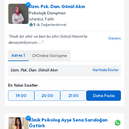
Uzm. Psk. Dan. Gönül Akın
Psikolojik Danışman
İstanbul
, Fatih
5
(
4
Değerlendirme)
İmdr bir sihir ve ben bu sihri Gönül Hanım'la
Devamı
deneyimliyorum....
Adres
1
Online Görüşme
Uzm. Psk. Dan. Gönül Akın
Haritada Göster
En Yakın Saatler
19:00
20:00
21:00
Daha Fazla
Klinik Psikolog Ayşe Sena Sarıdoğan
Öztürk