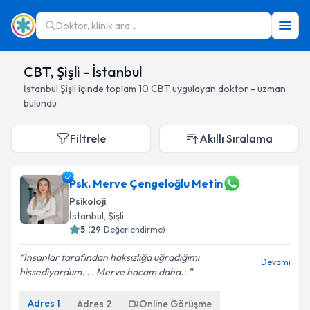
Doktor, klinik ara...
CBT, Şişli - İstanbul
İstanbul
Şişli
içinde toplam
10
CBT
uygulayan doktor - uzman
bulundu
Filtrele
Akıllı Sıralama
Psk. Merve Çengeloğlu Metin
Psikoloji
İstanbul
, Şişli
5
(
29
Değerlendirme)
İnsanlar tarafından haksızlığa uğradığımı
Devamı
hissediyordum. . . Merve hocam daha...
Adres
1
Adres
2
Online Görüşme