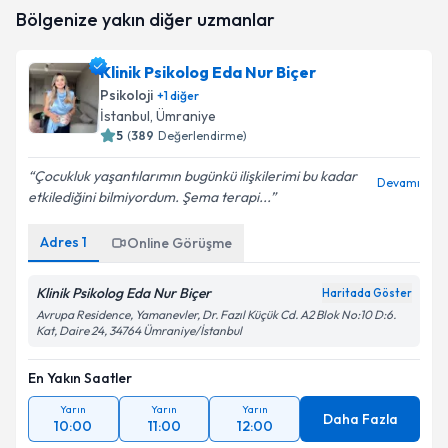
Klinik Psikolog Sıla Coşkun
için randevu takvimi
Bölgenize yakın diğer uzmanlar
talebi oluşturun. Size bu uzmandan randevu almanız
için bir takvim hazırlandığında e-posta ile
bilgilendireceğiz.
Klinik Psikolog Eda Nur Biçer
Psikoloji
+
1
diğer
E-posta Adresiniz
İstanbul
, Ümraniye
5
(
389
Değerlendirme)
Çocukluk yaşantılarımın bugünkü ilişkilerimi bu kadar
Devamı
etkilediğini bilmiyordum. Şema terapi...
Kişisel verilerimin işlenmesine ilişkin
Aydınlatma
Metni
'ni okudum ve kişisel verilerimin belirtilen
kapsamda işlenmesini kabul ediyorum.
Adres
1
Online Görüşme
Klinik Psikolog Eda Nur Biçer
Haritada Göster
Takvim Talebini Gönder
Avrupa Residence, Yamanevler, Dr. Fazıl Küçük Cd. A2 Blok No:10 D:6.
Kat, Daire 24, 34764 Ümraniye/İstanbul
En Yakın Saatler
Yarın
Yarın
Yarın
Daha Fazla
10:00
11:00
12:00