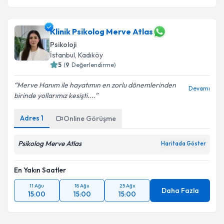
Klinik Psikolog Merve Atlas
Psikoloji
İstanbul
, Kadıköy
5
(
9
Değerlendirme)
Merve Hanım ile hayatımın en zorlu dönemlerinden
Devamı
birinde yollarımız kesişti....
Adres
1
Online Görüşme
Psikolog Merve Atlas
Haritada Göster
En Yakın Saatler
11 Ağu
18 Ağu
25 Ağu
Daha Fazla
15:00
15:00
15:00