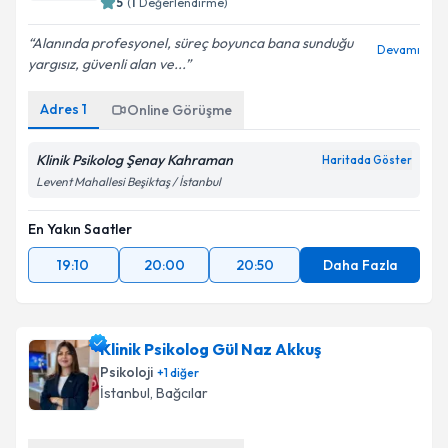
5
(
1
Değerlendirme)
Alanında profesyonel, süreç boyunca bana sunduğu
Devamı
yargısız, güvenli alan ve...
Adres
1
Online Görüşme
Klinik Psikolog Şenay Kahraman
Haritada Göster
Levent Mahallesi Beşiktaş / İstanbul
En Yakın Saatler
19:10
20:00
20:50
Daha Fazla
Klinik Psikolog Gül Naz Akkuş
Psikoloji
+
1
diğer
İstanbul
, Bağcılar