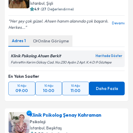
İstanbul
, Şişli
E-posta Adresiniz
4.9
(
27
Değerlendirme)
Her şey çok güzel. Ahsen hanım alanında çok başarılı.
Devamı
Herkes...
Kişisel verilerimin işlenmesine ilişkin
Aydınlatma
Adres
1
Online Görüşme
Metni
'ni okudum ve kişisel verilerimin belirtilen
kapsamda işlenmesini kabul ediyorum.
Klinik Psikolog Ahsen Berkit
Haritada Göster
Fahrettin Kerim Gökay Cad. No:230 Aydın 2 Apt. K:4 D:9 Göztepe
Takvim Talebini Gönder
En Yakın Saatler
10 Ağu
10 Ağu
10 Ağu
Daha Fazla
09:00
10:00
11:00
Klinik Psikolog Şenay Kahraman
Psikoloji
İstanbul
, Beşiktaş