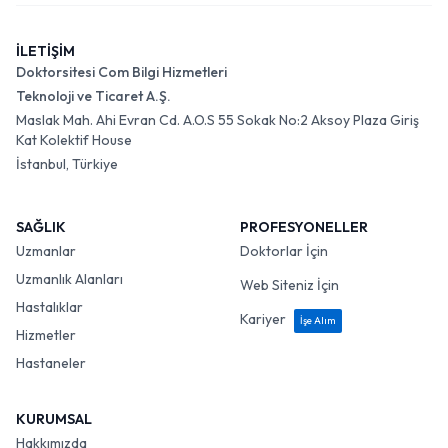
İLETİŞİM
Doktorsitesi Com Bilgi Hizmetleri
Teknoloji ve Ticaret A.Ş.
Maslak Mah. Ahi Evran Cd. A.O.S 55 Sokak No:2 Aksoy Plaza Giriş
Kat Kolektif House
İstanbul, Türkiye
SAĞLIK
PROFESYONELLER
Uzmanlar
Doktorlar İçin
Uzmanlık Alanları
Web Siteniz İçin
Hastalıklar
Kariyer
İşe Alım
Hizmetler
Hastaneler
KURUMSAL
Hakkımızda