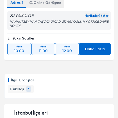
Adres
1
Online Görüşme
212 PSİKOLOJİ
Haritada Göster
MAHMUTBEY MAH. TAŞOCAĞI CAD. 212 AĞAOĞLU MY OFFICE DAİRE
NO: 329
En Yakın Saatler
Yarın
Yarın
Yarın
Daha Fazla
10:00
11:00
12:00
İlgili Branşlar
Psikoloji
3
İstanbul İlçeleri