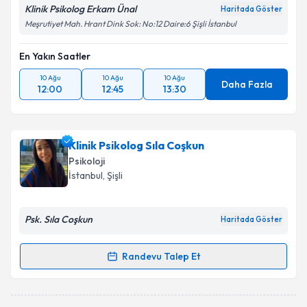
Klinik Psikolog Erkam Ünal
Haritada Göster
Meşrutiyet Mah. Hrant Dink Sok: No:12 Daire:6 Şişli İstanbul
En Yakın Saatler
10 Ağu
10 Ağu
10 Ağu
Daha Fazla
12:00
12:45
13:30
Klinik Psikolog Sıla Coşkun
Psikoloji
İstanbul
, Şişli
Psk. Sıla Coşkun
Haritada Göster
Randevu Talep Et
Randevu Takvimi Talebi