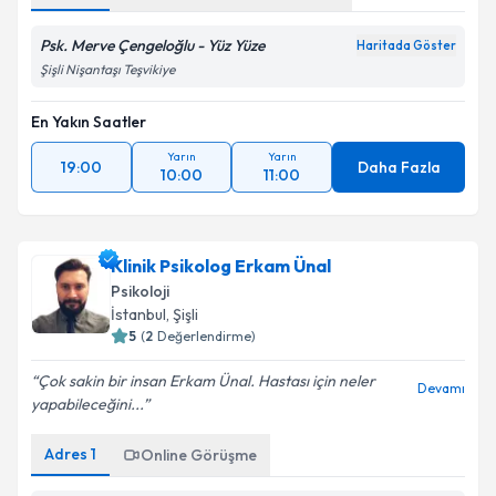
Psk. Merve Çengeloğlu - Yüz Yüze
Haritada Göster
Şişli Nişantaşı Teşvikiye
En Yakın Saatler
Yarın
Yarın
19:00
Daha Fazla
10:00
11:00
Klinik Psikolog Erkam Ünal
Psikoloji
İstanbul
, Şişli
5
(
2
Değerlendirme)
Çok sakin bir insan Erkam Ünal. Hastası için neler
Devamı
yapabileceğini...
Adres
1
Online Görüşme