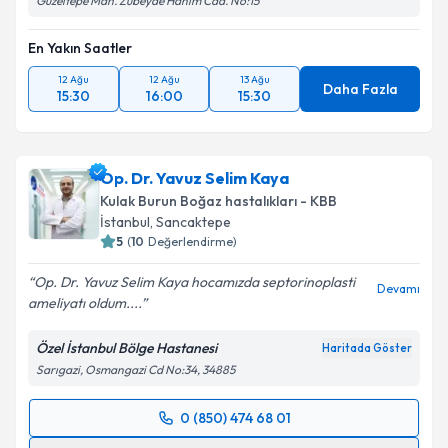
Güzeltepe Mah. Zübeyde Hanım Cad. No:15
En Yakın Saatler
12 Ağu
12 Ağu
13 Ağu
Daha Fazla
15:30
16:00
15:30
Op. Dr. Yavuz Selim Kaya
Kulak Burun Boğaz hastalıkları - KBB
İstanbul
, Sancaktepe
5
(
10
Değerlendirme)
Op. Dr. Yavuz Selim Kaya hocamızda septorinoplasti
Devamı
ameliyatı oldum....
Özel İstanbul Bölge Hastanesi
Haritada Göster
Sarıgazi, Osmangazi Cd No:34, 34885
0 (850) 474 68 01
Randevu Takvimi Talebi