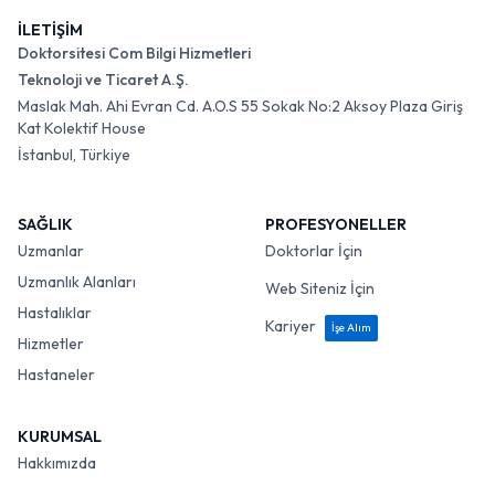
İLETİŞİM
Doktorsitesi Com Bilgi Hizmetleri
Teknoloji ve Ticaret A.Ş.
Maslak Mah. Ahi Evran Cd. A.O.S 55 Sokak No:2 Aksoy Plaza Giriş
Kat Kolektif House
İstanbul, Türkiye
SAĞLIK
PROFESYONELLER
Uzmanlar
Doktorlar İçin
Uzmanlık Alanları
Web Siteniz İçin
Hastalıklar
Kariyer
İşe Alım
Hizmetler
Hastaneler
KURUMSAL
Hakkımızda