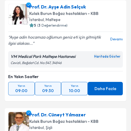
Prof. Dr. Ayşe Adin Selçuk
Kulak Burun Boğaz hastalıkları - KBB
İstanbul
, Maltepe
5
(
3
Değerlendirme)
Ayşe adin hocamıza oğlumun geniz eti için gitmiştik
Devamı
ilgisi alakası...
VM Medical Park Maltepe Hastanesi
Haritada Göster
Cevizli, Bağdat Cd. No:547, 34846
En Yakın Saatler
Yarın
Yarın
Yarın
Daha Fazla
09:00
09:30
10:00
Prof. Dr. Cüneyt Yılmazer
Kulak Burun Boğaz hastalıkları - KBB
İstanbul
, Şişli