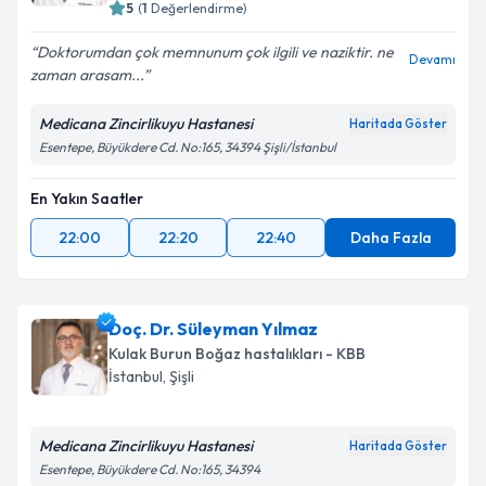
5
(
1
Değerlendirme)
Doktorumdan çok memnunum çok ilgili ve naziktir. ne
Devamı
zaman arasam...
Medicana Zincirlikuyu Hastanesi
Haritada Göster
Esentepe, Büyükdere Cd. No:165, 34394 Şişli/İstanbul
En Yakın Saatler
22:00
22:20
22:40
Daha Fazla
Doç. Dr. Süleyman Yılmaz
Kulak Burun Boğaz hastalıkları - KBB
İstanbul
, Şişli
Medicana Zincirlikuyu Hastanesi
Haritada Göster
Esentepe, Büyükdere Cd. No:165, 34394