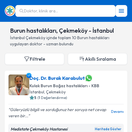
Doktor, klinik ara...
Burun hastalıkları, Çekmeköy - İstanbul
İstanbul
Çekmeköy
içinde toplam
10
Burun hastalıkları
uygulayan doktor - uzman bulundu
Filtrele
Akıllı Sıralama
Doç. Dr. Burak Karabulut
Kulak Burun Boğaz hastalıkları - KBB
İstanbul
, Çekmeköy
5
(
1
Değerlendirme)
Güleryüzlü bilgili ve sorduğunuz her soruya net cevap
Devamı
veren bir...
Medistate Çekmeköy Hastanesi
Haritada Göster