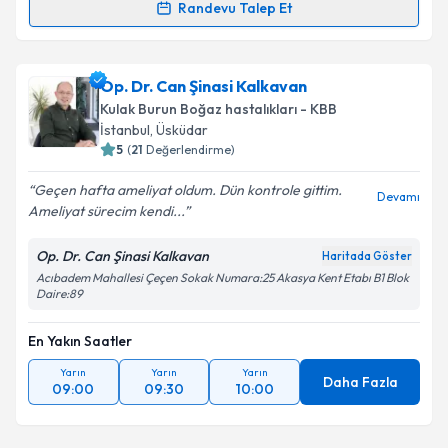
Randevu Talep Et
Op. Dr. Yavuz Selim Kaya
için randevu takvimi talebi
oluşturun. Size bu uzmandan randevu almanız için bir
Op. Dr. Can Şinasi Kalkavan
takvim hazırlandığında e-posta ile bilgilendireceğiz.
Kulak Burun Boğaz hastalıkları - KBB
E-posta Adresiniz
İstanbul
, Üsküdar
5
(
21
Değerlendirme)
Geçen hafta ameliyat oldum. Dün kontrole gittim.
Devamı
Ameliyat sürecim kendi...
Kişisel verilerimin işlenmesine ilişkin
Aydınlatma
Metni
'ni okudum ve kişisel verilerimin belirtilen
Op. Dr. Can Şinasi Kalkavan
Haritada Göster
kapsamda işlenmesini kabul ediyorum.
Acıbadem Mahallesi Çeçen Sokak Numara:25 Akasya Kent Etabı B1 Blok
Daire:89
Takvim Talebini Gönder
En Yakın Saatler
Yarın
Yarın
Yarın
Daha Fazla
09:00
09:30
10:00