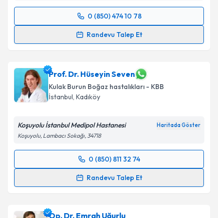
0 (850) 474 10 78
Randevu Takvimi Talebi
Randevu Talep Et
Doç. Dr. Süleyman Yılmaz
için randevu takvimi
talebi oluşturun. Size bu uzmandan randevu almanız
için bir takvim hazırlandığında e-posta ile
Prof. Dr. Hüseyin Seven
bilgilendireceğiz.
Kulak Burun Boğaz hastalıkları - KBB
İstanbul
, Kadıköy
E-posta Adresiniz
Koşuyolu İstanbul Medipol Hastanesi
Haritada Göster
Koşuyolu, Lambacı Sokağı, 34718
Kişisel verilerimin işlenmesine ilişkin
Aydınlatma
0 (850) 811 32 74
Metni
'ni okudum ve kişisel verilerimin belirtilen
Randevu Takvimi Talebi
kapsamda işlenmesini kabul ediyorum.
Randevu Talep Et
Prof. Dr. Hüseyin Seven
için randevu takvimi talebi
Takvim Talebini Gönder
oluşturun. Size bu uzmandan randevu almanız için bir
Op. Dr. Emrah Uğurlu
takvim hazırlandığında e-posta ile bilgilendireceğiz.