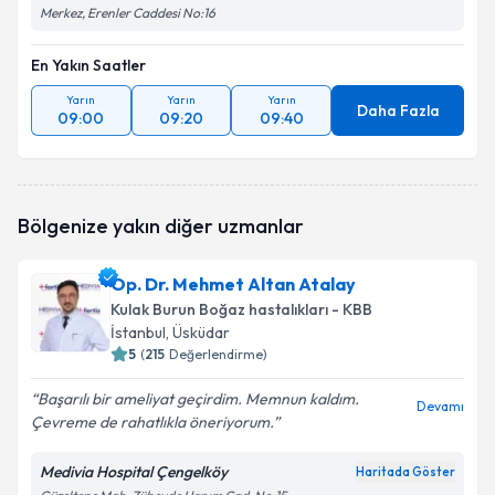
Merkez, Erenler Caddesi No:16
En Yakın Saatler
Yarın
Yarın
Yarın
Daha Fazla
09:00
09:20
09:40
Bölgenize yakın diğer uzmanlar
Op. Dr. Mehmet Altan Atalay
Kulak Burun Boğaz hastalıkları - KBB
İstanbul
, Üsküdar
5
(
215
Değerlendirme)
Başarılı bir ameliyat geçirdim. Memnun kaldım.
Devamı
Çevreme de rahatlıkla öneriyorum.
Medivia Hospital Çengelköy
Haritada Göster