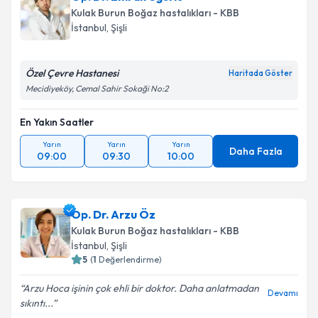
Kulak Burun Boğaz hastalıkları - KBB
E-posta Adresiniz
İstanbul
, Şişli
Özel Çevre Hastanesi
Haritada Göster
Mecidiyeköy, Cemal Sahir Sokaği No:2
Kişisel verilerimin işlenmesine ilişkin
Aydınlatma
Metni
'ni okudum ve kişisel verilerimin belirtilen
En Yakın Saatler
kapsamda işlenmesini kabul ediyorum.
Yarın
Yarın
Yarın
Daha Fazla
09:00
09:30
10:00
Takvim Talebini Gönder
Op. Dr. Arzu Öz
Kulak Burun Boğaz hastalıkları - KBB
İstanbul
, Şişli
5
(
1
Değerlendirme)
Arzu Hoca işinin çok ehli bir doktor. Daha anlatmadan
Devamı
sıkıntı...