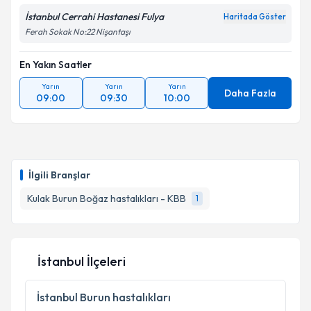
İstanbul Cerrahi Hastanesi Fulya
Haritada Göster
Ferah Sokak No:22 Nişantaşı
En Yakın Saatler
Yarın
Yarın
Yarın
Daha Fazla
09:00
09:30
10:00
İlgili Branşlar
Kulak Burun Boğaz hastalıkları - KBB
1
İstanbul İlçeleri
İstanbul
Burun hastalıkları